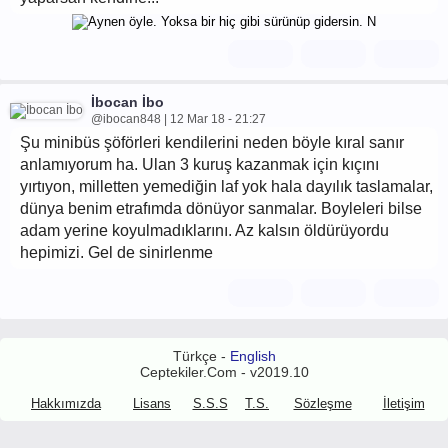
İbocan İbo
@ibocan848 | 12 Mar 18 - 21:27
Şu minibüs şöförleri kendilerini neden böyle kıral sanır
anlamıyorum ha. Ulan 3 kuruş kazanmak için kıçını
yırtıyon, milletten yemediğin laf yok hala dayılık taslamalar,
dünya benim etrafımda dönüyor sanmalar. Boyleleri bilse
adam yerine koyulmadıklarını. Az kalsın öldürüyordu
hepimizi. Gel de sinirlenme
Türkçe -
English
Ceptekiler.Com - v2019.10
Hakkımızda
Lisans
S.S.S
T.S.
Sözleşme
İletişim