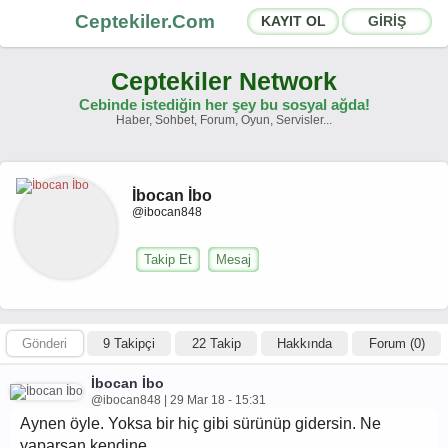
Ceptekiler.Com
KAYIT OL
GİRİŞ
Ceptekiler Network
Cebinde istediğin her şey bu sosyal ağda!
Haber, Sohbet, Forum, Oyun, Servisler...
Forumlar
Sosyal Paylaşımlar
İbocan İbo
Sohbet Odaları
App Ekosistemi
@ibocan848
Duyurular
İletişim
Takip Et
Mesaj
Hakkımızda
Gönderi
9 Takipçi
22 Takip
Hakkında
Forum (0)
Türkçe -
English
Ceptekiler.Com - v2025.01
İbocan İbo
@ibocan848 | 29 Mar 18 - 15:31
Lisans
S.S.S.
T.S.
Sözleşme
Aynen öyle. Yoksa bir hiç gibi sürünüp gidersin. Ne
yaparsan kendine...