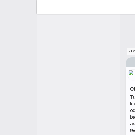
F
«F
C
A
A
O
Tü
ku
ed
ba
ar
te