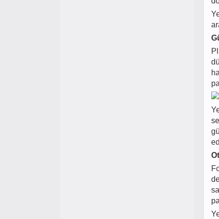
do
Ye
ar
G
Pl
dü
ha
pa
Ye
se
gü
ed
Ot
Fo
de
sa
pa
Ye