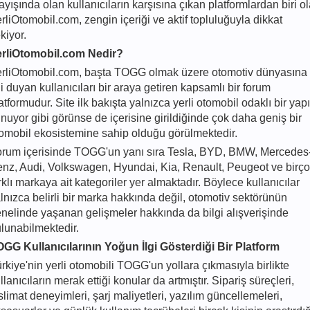
ayışında olan kullanıcıların karşısına çıkan platformlardan biri o
rliOtomobil.com, zengin içeriği ve aktif topluluğuyla dikkat
kiyor.
erliOtomobil.com Nedir?
rliOtomobil.com, başta TOGG olmak üzere otomotiv dünyasına
gi duyan kullanıcıları bir araya getiren kapsamlı bir forum
atformudur. Site ilk bakışta yalnızca yerli otomobil odaklı bir yapı
nuyor gibi görünse de içerisine girildiğinde çok daha geniş bir
omobil ekosistemine sahip olduğu görülmektedir.
rum içerisinde TOGG'un yanı sıra Tesla, BYD, BMW, Mercedes
nz, Audi, Volkswagen, Hyundai, Kia, Renault, Peugeot ve birç
rklı markaya ait kategoriler yer almaktadır. Böylece kullanıcılar
lnızca belirli bir marka hakkında değil, otomotiv sektörünün
nelinde yaşanan gelişmeler hakkında da bilgi alışverişinde
lunabilmektedir.
GG Kullanıcılarının Yoğun İlgi Gösterdiği Bir Platform
rkiye'nin yerli otomobili TOGG'un yollara çıkmasıyla birlikte
llanıcıların merak ettiği konular da artmıştır. Sipariş süreçleri,
slimat deneyimleri, şarj maliyetleri, yazılım güncellemeleri,