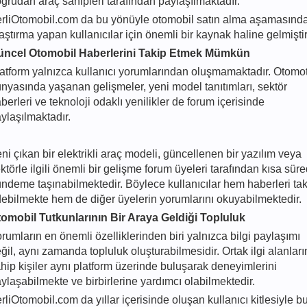
ğrudan araç sahipleri tarafından paylaşılmaktadır.
rliOtomobil.com da bu yönüyle otomobil satın alma aşamasınd
aştırma yapan kullanıcılar için önemli bir kaynak haline gelmiştir
üncel Otomobil Haberlerini Takip Etmek Mümkün
atform yalnızca kullanıcı yorumlarından oluşmamaktadır. Otomot
nyasında yaşanan gelişmeler, yeni model tanıtımları, sektör
berleri ve teknoloji odaklı yenilikler de forum içerisinde
ylaşılmaktadır.
ni çıkan bir elektrikli araç modeli, güncellenen bir yazılım veya
ktörle ilgili önemli bir gelişme forum üyeleri tarafından kısa sür
ndeme taşınabilmektedir. Böylece kullanıcılar hem haberleri tak
ebilmekte hem de diğer üyelerin yorumlarını okuyabilmektedir.
omobil Tutkunlarının Bir Araya Geldiği Topluluk
rumların en önemli özelliklerinden biri yalnızca bilgi paylaşımı
ğil, aynı zamanda topluluk oluşturabilmesidir. Ortak ilgi alanlar
hip kişiler aynı platform üzerinde buluşarak deneyimlerini
ylaşabilmekte ve birbirlerine yardımcı olabilmektedir.
rliOtomobil.com da yıllar içerisinde oluşan kullanıcı kitlesiyle b