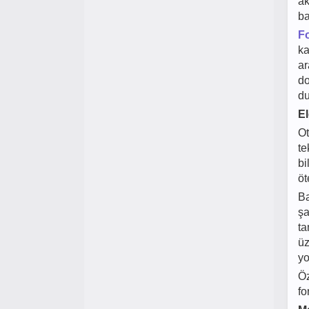
ak
ba
F
ka
ar
do
du
El
Ot
te
bi
öt
Ba
şa
ta
üz
yo
Öz
fo