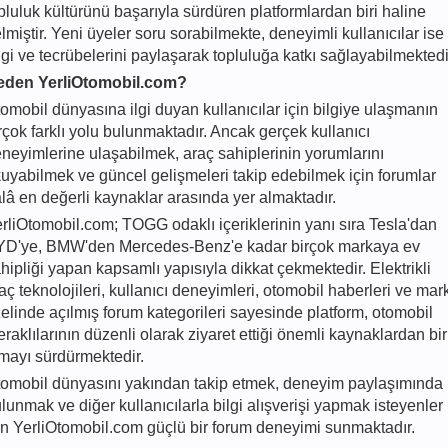
pluluk kültürünü başarıyla sürdüren platformlardan biri haline
lmiştir. Yeni üyeler soru sorabilmekte, deneyimli kullanıcılar ise
lgi ve tecrübelerini paylaşarak topluluğa katkı sağlayabilmektedi
eden YerliOtomobil.com?
omobil dünyasına ilgi duyan kullanıcılar için bilgiye ulaşmanın
rçok farklı yolu bulunmaktadır. Ancak gerçek kullanıcı
neyimlerine ulaşabilmek, araç sahiplerinin yorumlarını
uyabilmek ve güncel gelişmeleri takip edebilmek için forumlar
lâ en değerli kaynaklar arasında yer almaktadır.
rliOtomobil.com; TOGG odaklı içeriklerinin yanı sıra Tesla'dan
D'ye, BMW'den Mercedes-Benz'e kadar birçok markaya ev
hipliği yapan kapsamlı yapısıyla dikkat çekmektedir. Elektrikli
aç teknolojileri, kullanıcı deneyimleri, otomobil haberleri ve mar
elinde açılmış forum kategorileri sayesinde platform, otomobil
raklılarının düzenli olarak ziyaret ettiği önemli kaynaklardan bir
mayı sürdürmektedir.
omobil dünyasını yakından takip etmek, deneyim paylaşımında
lunmak ve diğer kullanıcılarla bilgi alışverişi yapmak isteyenler
in YerliOtomobil.com güçlü bir forum deneyimi sunmaktadır.