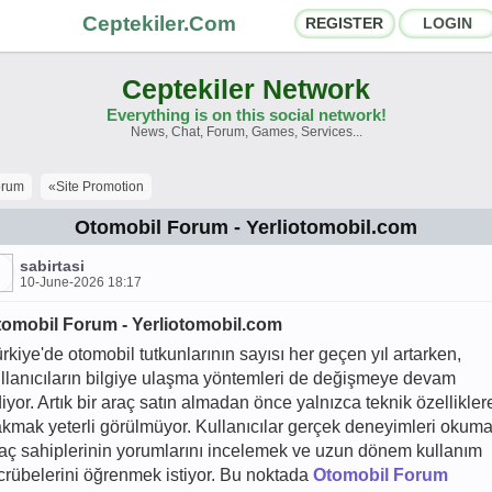
Ceptekiler.Com
REGISTER
LOGIN
Ceptekiler Network
Everything is on this social network!
News, Chat, Forum, Games, Services...
orums
Social Shares
orum
«Site Promotion
hat Rooms
App Ecosystem
Otomobil Forum - Yerliotomobil.com
nnouncements
Contact
sabirtasi
10-June-2026 18:17
bout Us
tomobil Forum - Yerliotomobil.com
rkiye'de otomobil tutkunlarının sayısı her geçen yıl artarken,
Ceptekiler.Com - v2025.01
llanıcıların bilgiye ulaşma yöntemleri de değişmeye devam
iyor. Artık bir araç satın almadan önce yalnızca teknik özellikler
Licence
F.A.Q.
C.S.
Contract
kmak yeterli görülmüyor. Kullanıcılar gerçek deneyimleri okuma
aç sahiplerinin yorumlarını incelemek ve uzun dönem kullanım
crübelerini öğrenmek istiyor. Bu noktada
Otomobil Forum