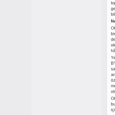
to
ge
bi
N
Ot
bi
de
ok
hâ
Ye
BY
sa
ar
öz
me
ol
Ot
bu
iç