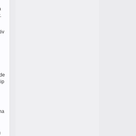
a
.
iv
ede
ip
ına
u