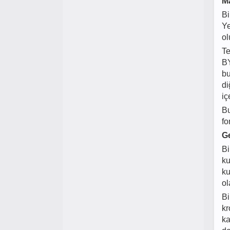
Ma
Bi
Ye
ol
Te
BY
bu
di
iç
Bu
fo
Ge
Bi
ku
ku
ol
Bi
kr
ka