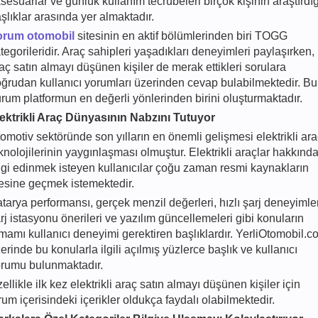
sesuarlar ve günlük kullanım tecrübeleri birçok kişinin araştırdığ
şlıklar arasında yer almaktadır.
orum otomobil
sitesinin en aktif bölümlerinden biri TOGG
tegorileridir. Araç sahipleri yaşadıkları deneyimleri paylaşırken,
aç satın almayı düşünen kişiler de merak ettikleri sorulara
ğrudan kullanıcı yorumları üzerinden cevap bulabilmektedir. Bu
rum platformun en değerli yönlerinden birini oluşturmaktadır.
ektrikli Araç Dünyasının Nabzını Tutuyor
omotiv sektöründe son yılların en önemli gelişmesi elektrikli ar
knolojilerinin yaygınlaşması olmuştur. Elektrikli araçlar hakkınd
lgi edinmek isteyen kullanıcılar çoğu zaman resmi kaynakların
esine geçmek istemektedir.
tarya performansı, gerçek menzil değerleri, hızlı şarj deneyimler
rj istasyonu önerileri ve yazılım güncellemeleri gibi konuların
mamı kullanıcı deneyimi gerektiren başlıklardır. YerliOtomobil.c
erinde bu konularla ilgili açılmış yüzlerce başlık ve kullanıcı
rumu bulunmaktadır.
ellikle ilk kez elektrikli araç satın almayı düşünen kişiler için
rum içerisindeki içerikler oldukça faydalı olabilmektedir.