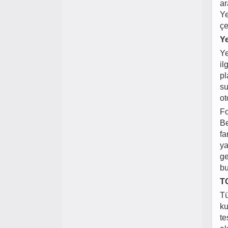
ar
Ye
çe
Y
Ye
il
pl
su
ot
Fo
Be
fa
ya
ge
bu
TO
Tü
ku
te