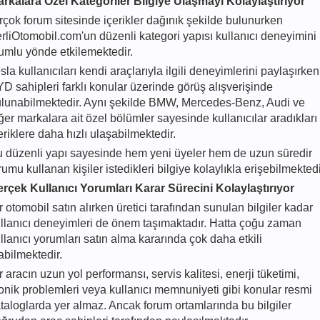
rkalara Özel Kategoriler Bilgiye Ulaşmayı Kolaylaştırıyor
rçok forum sitesinde içerikler dağınık şekilde bulunurken
rliOtomobil.com'un düzenli kategori yapısı kullanıcı deneyimini
umlu yönde etkilemektedir.
sla kullanıcıları kendi araçlarıyla ilgili deneyimlerini paylaşırken
D sahipleri farklı konular üzerinde görüş alışverişinde
lunabilmektedir. Aynı şekilde BMW, Mercedes-Benz, Audi ve
ğer markalara ait özel bölümler sayesinde kullanıcılar aradıkları
eriklere daha hızlı ulaşabilmektedir.
 düzenli yapı sayesinde hem yeni üyeler hem de uzun süredir
rumu kullanan kişiler istedikleri bilgiye kolaylıkla erişebilmektedi
rçek Kullanıcı Yorumları Karar Sürecini Kolaylaştırıyor
r otomobil satın alırken üretici tarafından sunulan bilgiler kadar
llanıcı deneyimleri de önem taşımaktadır. Hatta çoğu zaman
llanıcı yorumları satın alma kararında çok daha etkili
abilmektedir.
r aracın uzun yol performansı, servis kalitesi, enerji tüketimi,
onik problemleri veya kullanıcı memnuniyeti gibi konular resmi
taloglarda yer almaz. Ancak forum ortamlarında bu bilgiler