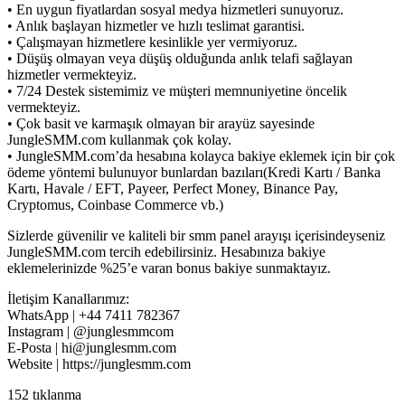
• En uygun fiyatlardan sosyal medya hizmetleri sunuyoruz.
• Anlık başlayan hizmetler ve hızlı teslimat garantisi.
• Çalışmayan hizmetlere kesinlikle yer vermiyoruz.
• Düşüş olmayan veya düşüş olduğunda anlık telafi sağlayan
hizmetler vermekteyiz.
• 7/24 Destek sistemimiz ve müşteri memnuniyetine öncelik
vermekteyiz.
• Çok basit ve karmaşık olmayan bir arayüz sayesinde
JungleSMM.com kullanmak çok kolay.
• JungleSMM.com’da hesabına kolayca bakiye eklemek için bir çok
ödeme yöntemi bulunuyor bunlardan bazıları(Kredi Kartı / Banka
Kartı, Havale / EFT, Payeer, Perfect Money, Binance Pay,
Cryptomus, Coinbase Commerce vb.)
Sizlerde güvenilir ve kaliteli bir smm panel arayışı içerisindeyseniz
JungleSMM.com tercih edebilirsiniz. Hesabınıza bakiye
eklemelerinizde %25’e varan bonus bakiye sunmaktayız.
İletişim Kanallarımız:
WhatsApp | +44 7411 782367
Instagram | @junglesmmcom
E-Posta | hi@junglesmm.com
Website | https://junglesmm.com
152 tıklanma