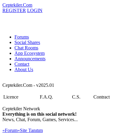
Ceptekiler.Com
REGISTER
LOGIN
Forums
Social Shares
Chat Rooms
App Ecosystem
Announcements
Contact
About Us
Ceptekiler.Com - v2025.01
Licence
F.A.Q.
C.S.
Contract
Ceptekiler Network
Everything is on this social network!
News, Chat, Forum, Games, Services...
«Forum
«Site Tanıtım