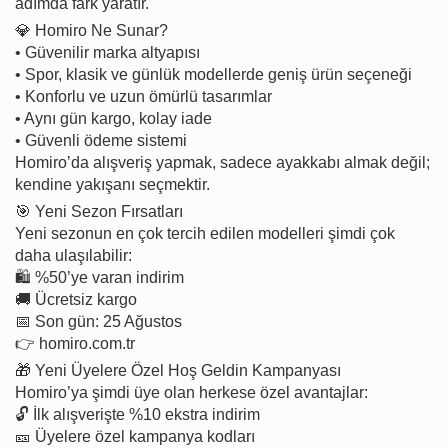
adımda fark yaratır.
💎 Homiro Ne Sunar?
• Güvenilir marka altyapısı
• Spor, klasik ve günlük modellerde geniş ürün seçeneği
• Konforlu ve uzun ömürlü tasarımlar
• Aynı gün kargo, kolay iade
• Güvenli ödeme sistemi
Homiro’da alışveriş yapmak, sadece ayakkabı almak değil;
kendine yakışanı seçmektir.
🎯 Yeni Sezon Fırsatları
Yeni sezonun en çok tercih edilen modelleri şimdi çok
daha ulaşılabilir:
🛍️ %50’ye varan indirim
🚚 Ücretsiz kargo
📅 Son gün: 25 Ağustos
👉 homiro.com.tr
🎁 Yeni Üyelere Özel Hoş Geldin Kampanyası
Homiro’ya şimdi üye olan herkese özel avantajlar:
🔓 İlk alışverişte %10 ekstra indirim
🎫 Üyelere özel kampanya kodları