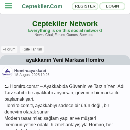
Ceptekiler.Com
REGISTER
LOGIN
Ceptekiler Network
Everything is on this social network!
News, Chat, Forum, Games, Services...
Forums
Social Shares
«Forum
«Site Tanıtım
Chat Rooms
App Ecosystem
ayakkanın Yeni Markası Homiro
Homiroayakkabi
Announcements
Contact
18-August-2025 19:26
About Us
👟 Homiro.com.tr – Ayakkabıda Güvenin ve Tarzın Yeni Adı
Tarz sahibi bir ayakkabı arıyorsan, güvenilir bir marka ile
başlamak şart.
Ceptekiler.Com - v2025.01
Homiro.com.tr, ayakkabıyı sadece bir ürün değil, bir
deneyim olarak sunar.
Licence
F.A.Q.
C.S.
Contract
Modern tasarımlar, sağlam yapılar ve müşteri
memnuniyetine odaklı hizmet anlayışıyla Homiro, her