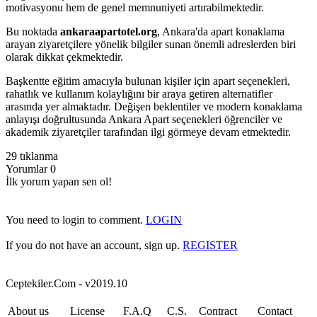
motivasyonu hem de genel memnuniyeti artırabilmektedir.
Bu noktada
ankaraapartotel.org
, Ankara'da apart konaklama
arayan ziyaretçilere yönelik bilgiler sunan önemli adreslerden biri
olarak dikkat çekmektedir.
Başkentte eğitim amacıyla bulunan kişiler için apart seçenekleri,
rahatlık ve kullanım kolaylığını bir araya getiren alternatifler
arasında yer almaktadır. Değişen beklentiler ve modern konaklama
anlayışı doğrultusunda Ankara Apart seçenekleri öğrenciler ve
akademik ziyaretçiler tarafından ilgi görmeye devam etmektedir.
29 tıklanma
Yorumlar 0
İlk yorum yapan sen ol!
You need to login to comment.
LOGIN
If you do not have an account, sign up.
REGISTER
Ceptekiler.Com - v2019.10
About us
License
F.A.Q
C.S.
Contract
Contact