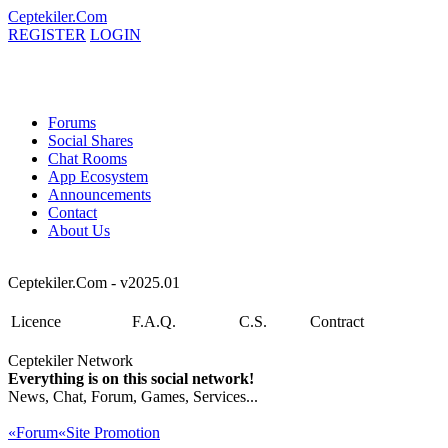
Ceptekiler.Com
REGISTER
LOGIN
Forums
Social Shares
Chat Rooms
App Ecosystem
Announcements
Contact
About Us
Ceptekiler.Com - v2025.01
Licence
F.A.Q.
C.S.
Contract
Ceptekiler Network
Everything is on this social network!
News, Chat, Forum, Games, Services...
«Forum
«Site Promotion