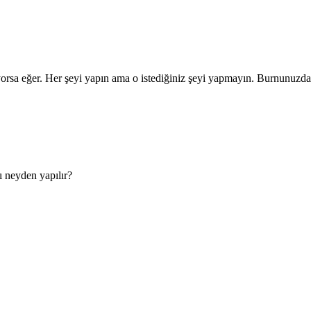
yorsa eğer. Her şeyi yapın ama o istediğiniz şeyi yapmayın. Burnunuzda
ı neyden yapılır?