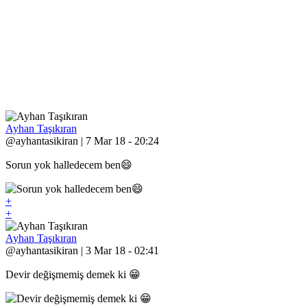
Ayhan Taşıkıran
@ayhantasikiran | 7 Mar 18 - 20:24
Sorun yok halledecem ben😄
+
+
Ayhan Taşıkıran
@ayhantasikiran | 3 Mar 18 - 02:41
Devir değişmemiş demek ki 😁