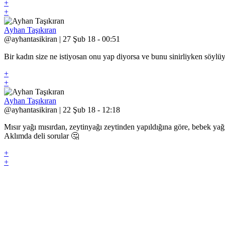
+
+
Ayhan Taşıkıran
@ayhantasikiran | 27 Şub 18 - 00:51
Bir kadın size ne istiyosan onu yap diyorsa ve bunu sinirliyken söylü
+
+
Ayhan Taşıkıran
@ayhantasikiran | 22 Şub 18 - 12:18
Mısır yağı mısırdan, zeytinyağı zeytinden yapıldığına göre, bebek yağ
Aklımda deli sorular 🤔
+
+