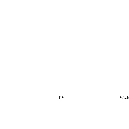
T.S.
Sözl