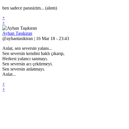
ben sadece parasizim... (alıntı)
+
+
Ayhan Taşıkıran
@ayhantasikiran | 16 Mar 18 - 23:43
Anlat, sen seversin yalanı...
Sen seversin kendini haklı çıkarıp,
Herkesi yalancı sanmayı.
Sen seversin acı çektirmeyi.
Sen seversin anlatmayı.
Anlat...
+
+