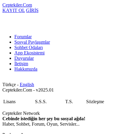
Ceptekiler.Com
KAYIT OL
GİRİŞ
Forumlar
Sosyal Paylaşımlar
Sohbet Odaları
App Ekosistemi
Duyurular
İletişim
Hakkımızda
Türkçe -
English
Ceptekiler.Com - v2025.01
Lisans
S.S.S.
T.S.
Sözleşme
Ceptekiler Network
Cebinde istediğin her şey bu sosyal ağda!
Haber, Sohbet, Forum, Oyun, Servisler...