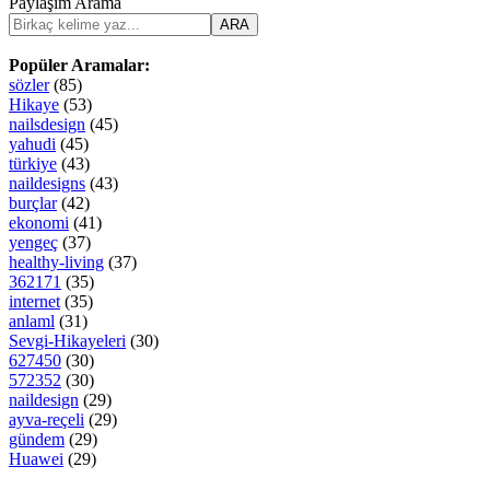
Paylaşım Arama
ARA
Popüler Aramalar:
sözler
(85)
Hikaye
(53)
nailsdesign
(45)
yahudi
(45)
türkiye
(43)
naildesigns
(43)
burçlar
(42)
ekonomi
(41)
yengeç
(37)
healthy-living
(37)
362171
(35)
internet
(35)
anlaml
(31)
Sevgi-Hikayeleri
(30)
627450
(30)
572352
(30)
naildesign
(29)
ayva-reçeli
(29)
gündem
(29)
Huawei
(29)