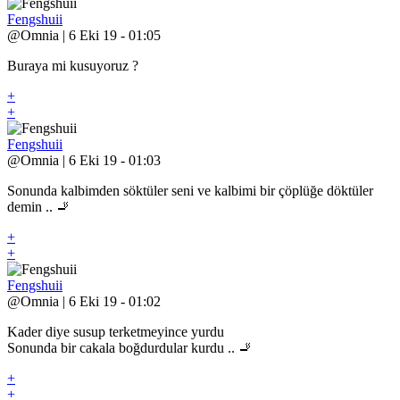
Fengshuii
@Omnia | 6 Eki 19 - 01:05
Buraya mi kusuyoruz ?
+
+
Fengshuii
@Omnia | 6 Eki 19 - 01:03
Sonunda kalbimden söktüler seni ve kalbimi bir çöplüğe döktüler
demin .. 🚬
+
+
Fengshuii
@Omnia | 6 Eki 19 - 01:02
Kader diye susup terketmeyince yurdu
Sonunda bir cakala boğdurdular kurdu .. 🚬
+
+