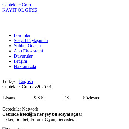
Ceptekiler.Com
KAYIT OL
GİRİŞ
Forumlar
Sosyal Paylaşımlar
Sohbet Odaları
App Ekosistemi
Duyurular
İletişim
Hakkımızda
Türkçe -
English
Ceptekiler.Com - v2025.01
Lisans
S.S.S.
T.S.
Sözleşme
Ceptekiler Network
Cebinde istediğin her şey bu sosyal ağda!
Haber, Sohbet, Forum, Oyun, Servisler...