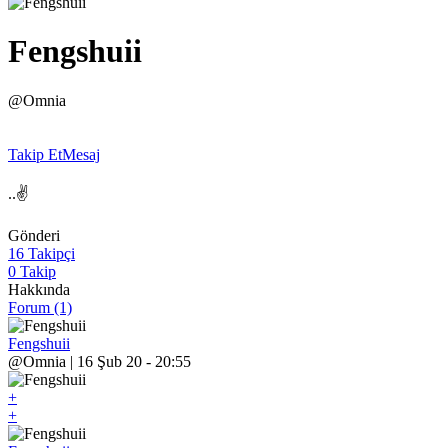
Fengshuii
@Omnia
Takip Et
Mesaj
..✌
Gönderi
16 Takipçi
0 Takip
Hakkında
Forum (1)
Fengshuii
@Omnia | 16 Şub 20 - 20:55
+
+