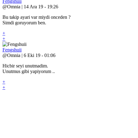
Fengshuii
@Omnia | 14 Ara 19 - 19:26
Bu takip ayari var miydi onceden ?
Simdi goruyorum ben.
+
+
Fengshuii
@Omnia | 6 Eki 19 - 01:06
Hicbir seyi unutmadim.
Unutmus gibi yapiyorum ..
+
+