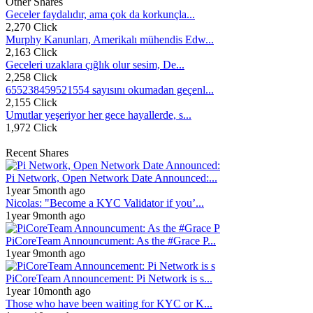
Other Shares
Geceler faydalıdır, ama çok da korkunçla...
2,270 Click
Murphy Kanunları, Amerikalı mühendis Edw...
2,163 Click
Geceleri uzaklara çığlık olur sesim, De...
2,258 Click
655238459521554 sayısını okumadan geçenl...
2,155 Click
Umutlar yeşeriyor her gece hayallerde, s...
1,972 Click
Recent Shares
Pi Network, Open Network Date Announced:...
1year 5month ago
Nicolas: "Become a KYC Validator if you’...
1year 9month ago
PiCoreTeam Announcument: As the #Grace P...
1year 9month ago
PiCoreTeam Announcement: Pi Network is s...
1year 10month ago
Those who have been waiting for KYC or K...