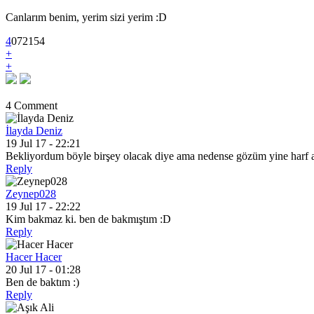
Canlarım benim, yerim sizi yerim :D
4
0
7
2154
+
+
4 Comment
İlayda Deniz
19 Jul 17 - 22:21
Bekliyordum böyle birşey olacak diye ama nedense gözüm yine harf
Reply
Zeynep028
19 Jul 17 - 22:22
Kim bakmaz ki. ben de bakmıştım :D
Reply
Hacer Hacer
20 Jul 17 - 01:28
Ben de baktım :)
Reply