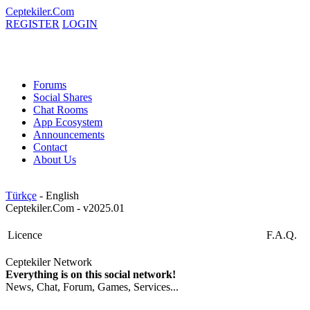
Ceptekiler.Com
REGISTER
LOGIN
Forums
Social Shares
Chat Rooms
App Ecosystem
Announcements
Contact
About Us
Türkçe
- English
Ceptekiler.Com - v2025.01
Licence
F.A.Q.
Ceptekiler Network
Everything is on this social network!
News, Chat, Forum, Games, Services...