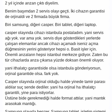
2 yıl içinde arızan çıktı diyelim.
Benim başımdan 2 servis olayı geçti. İki cihazın garantisi
de orjinaldi ve 2 firmada büyük firma.
Biri samsung, diğeri casper. Biri tablet, diğeri laptop.
casper olayında cihazı istanbula postaladım. yani servis
ağı yok. var ama yok. servis diye gösterdikleri yerlerde
çalışan elemanlar ancak cihazı açamadı iseniz açma
düğmesinin yerini gösteriyor hepsi o. Basit işler için.
Önemli arızaların hepsi istanbul merkeze gidiyor. Zaten bu
tür cihazlarda arıza çıkarsa yüzde doksan önemli oluyor.
yani ithalatçı garantiside olsa istanbula gönderiyorsun,
orjinal garantide olsa. fark yok.
Casper olayında orjinal olduğu halde yinede tamir parası
aldılar suç sende dediler. yani ha orjinal ha ithalatçı
garantili, yine para istiyorlar.
Üstüne bide gerekmediği halde format attılar. yani mantık
arasokak mantığı.
Samsung olayıda benzer. Samsung tablet, işletim sistemi