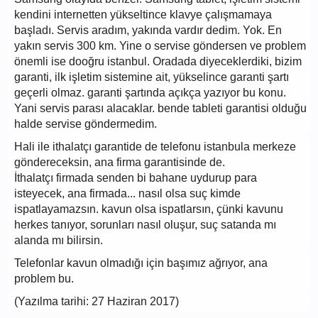
kendini internetten yükseltince klavye çalışmamaya
başladı. Servis aradım, yakında vardır dedim. Yok. En
yakın servis 300 km. Yine o servise göndersen ve problem
önemli ise dooğru istanbul. Oradada diyeceklerdiki, bizim
garanti, ilk işletim sistemine ait, yükselince garanti şartı
geçerli olmaz. garanti şartında açıkça yazıyor bu konu.
Yani servis parası alacaklar. bende tableti garantisi olduğu
halde servise göndermedim.
Hali ile ithalatçı garantide de telefonu istanbula merkeze
göndereceksin, ana firma garantisinde de.
İthalatçı firmada senden bi bahane uydurup para
isteyecek, ana firmada... nasıl olsa suç kimde
ispatlayamazsın. kavun olsa ispatlarsın, çünki kavunu
herkes tanıyor, sorunları nasıl oluşur, suç satanda mı
alanda mı bilirsin.
Telefonlar kavun olmadığı için başımız ağrıyor, ana
problem bu.
(Yazılma tarihi: 27 Haziran 2017)