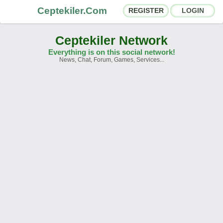
Ceptekiler.Com
REGISTER
LOGIN
Ceptekiler Network
Everything is on this social network!
News, Chat, Forum, Games, Services...
Forums
Social Shares
Chat Rooms
App Ecosystem
Announcements
Contact
About Us
Türkçe
- English
Ceptekiler.Com - v2025.01
Licence
F.A.Q.
C.S.
Contract