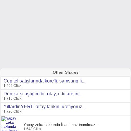
Other Shares
Cep tel satışlarında kore'li, samsung li...
1,492 Click
Dün karşılaştığım bir olay, e-ticaretin ...
1,715 Click
Yıllardır YERLİ altay tankını üretiyoruz...
1,720 Click
Yapay zeka hakkında İnanılmaz inanılmaz...
1,648 Click