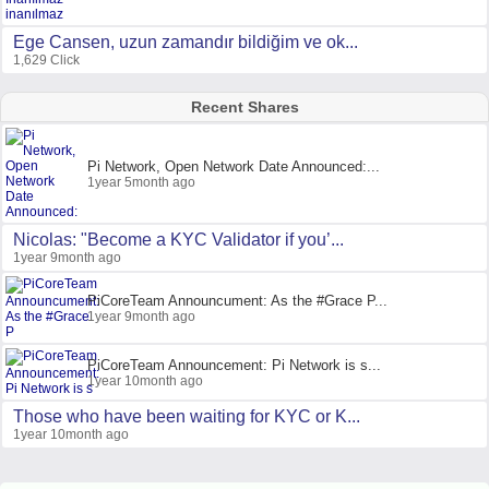
Ege Cansen, uzun zamandır bildiğim ve ok...
1,629 Click
Recent Shares
Pi Network, Open Network Date Announced:...
1year 5month ago
Nicolas: "Become a KYC Validator if you’...
1year 9month ago
PiCoreTeam Announcument: As the #Grace P...
1year 9month ago
PiCoreTeam Announcement: Pi Network is s...
1year 10month ago
Those who have been waiting for KYC or K...
1year 10month ago