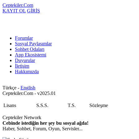
Ceptekiler.Com
KAYIT OL
GİRİŞ
Forumlar
Sosyal Paylaşımlar
Sohbet Odaları
App Ekosistemi
Duyurular
İletişim
Hakkımızda
Türkçe -
English
Ceptekiler.Com - v2025.01
Lisans
S.S.S.
T.S.
Sözleşme
Ceptekiler Network
Cebinde istediğin her şey bu sosyal ağda!
Haber, Sohbet, Forum, Oyun, Servisler...