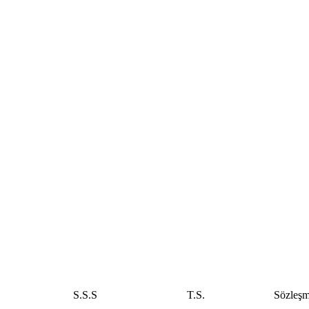
S.S.S
T.S.
Sözleş