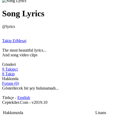
Song Lyrics
@lyrics
Takip Et
Mesaj
The most beautiful lyrics...
And song video clips
Gönderi
9 Takipçi
8 Takip
Hakkında
Forum (0)
Gösterilecek bir şey bulunamadı...
Türkçe -
English
Ceptekiler.Com - v2019.10
Hakkımızda
Lisans