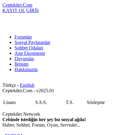
Ceptekiler.Com
KAYIT OL
GİRİŞ
Forumlar
Sosyal Paylaşımlar
Sohbet Odaları
App Ekosistemi
Duyurular
İletişim
Hakkımızda
Türkçe -
English
Ceptekiler.Com - v2025.01
Lisans
S.S.S.
T.S.
Sözleşme
Ceptekiler Network
Cebinde istediğin her şey bu sosyal ağda!
Haber, Sohbet, Forum, Oyun, Servisler...