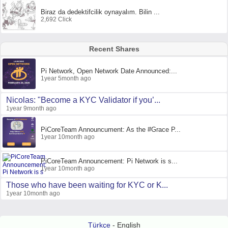
Biraz da dedektifcilik oynayalım. Bilin ...
2,692 Click
Recent Shares
Pi Network, Open Network Date Announced:...
1year 5month ago
Nicolas: "Become a KYC Validator if you’...
1year 9month ago
PiCoreTeam Announcument: As the #Grace P...
1year 10month ago
PiCoreTeam Announcement: Pi Network is s...
1year 10month ago
Those who have been waiting for KYC or K...
1year 10month ago
Türkçe
- English