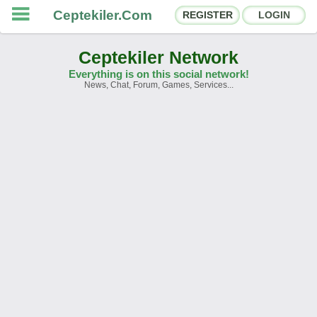
Ceptekiler.Com
REGISTER
LOGIN
Ceptekiler Network
Everything is on this social network!
News, Chat, Forum, Games, Services...
Forums
Social Shares
Chat Rooms
App Ecosystem
Announcements
Contact
About Us
Türkçe
- English
Ceptekiler.Com - v2025.01
Licence
F.A.Q.
C.S.
Contract