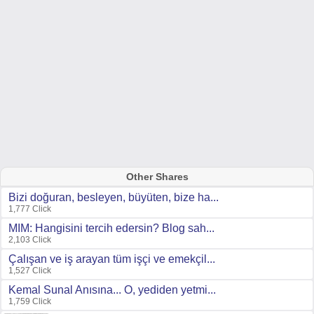
Other Shares
Bizi doğuran, besleyen, büyüten, bize ha...
1,777 Click
MIM: Hangisini tercih edersin? Blog sah...
2,103 Click
Çalışan ve iş arayan tüm işçi ve emekçil...
1,527 Click
Kemal Sunal Anısına... O, yediden yetmi...
1,759 Click