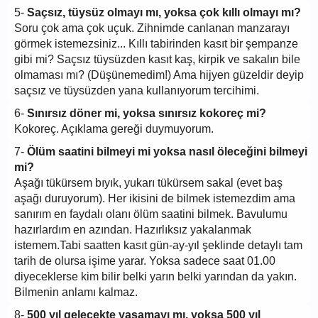
5-
Saçsız, tüysüz olmayı mı, yoksa çok kıllı olmayı mı?
Soru çok ama çok uçuk. Zihnimde canlanan manzarayı
görmek istemezsiniz... Kıllı tabirinden kasıt bir şempanze
gibi mi? Saçsız tüysüzden kasıt kaş, kirpik ve sakalın bile
olmaması mı? (Düşünemedim!) Ama hijyen güzeldir deyip
saçsız ve tüysüzden yana kullanıyorum tercihimi.
6-
Sınırsız döner mi, yoksa sınırsız kokoreç mi?
Kokoreç. Açıklama gereği duymuyorum.
7-
Ölüm saatini bilmeyi mi yoksa nasıl öleceğini bilmeyi
mi?
Aşağı tükürsem bıyık, yukarı tükürsem sakal (evet baş
aşağı duruyorum). Her ikisini de bilmek istemezdim ama
sanırım en faydalı olanı ölüm saatini bilmek. Bavulumu
hazırlardım en azından. Hazırlıksız yakalanmak
istemem.Tabi saatten kasıt gün-ay-yıl şeklinde detaylı tam
tarih de olursa işime yarar. Yoksa sadece saat 01.00
diyeceklerse kim bilir belki yarın belki yarından da yakın.
Bilmenin anlamı kalmaz.
8-
500 yıl gelecekte yaşamayı mı, yoksa 500 yıl