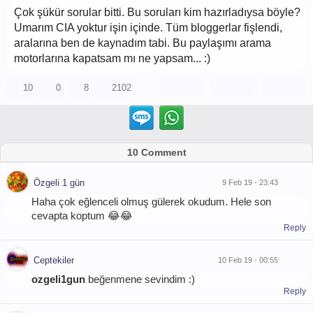
Çok şükür sorular bitti. Bu soruları kim hazırladıysa böyle?
Umarım CIA yoktur işin içinde. Tüm bloggerlar fişlendi,
aralarına ben de kaynadım tabi. Bu paylaşımı arama
motorlarına kapatsam mı ne yapsam... :)
10
0
8
2102
10 Comment
Özgeli 1 gün
9 Feb 19 - 23:43
Haha çok eğlenceli olmuş gülerek okudum. Hele son
cevapta koptum 😂😂
Reply
Ceptekiler
10 Feb 19 - 00:55
ozgeli1gun
beğenmene sevindim :)
Reply