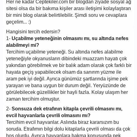
Her ne kadar Ceptekiler.com bir blogdan ziyade sosyal ağ
sitesi olsa da bir bakıma kişiler arası iletişimi kolaylaştıran
bir mini blog olarak belirtilebilir. Şimdi soru ve cevaplara
geçelim... :)
Hangisini tercih edersin?
1-
Uçabilme yeteneğinin olmasını mı, su altında nefes
alabilmeyi mi?
Tercihim uçabilme yeteneği. Su altında nefes alabilme
yeteneğiyle okyanusların dibindeki muazzam hayatı çok
yakından görebilmek ve bir balık adam olarak çok farklı bir
hayata geçiş yapabilecek olsam da sanırım yüzme ile
aram pek iyi değil. Ayrıca günümüz şartlarında işime pek
yarayan ve bana uygun bir durum değil. Yeryüzünde de
görülebilecek güzellikler bir hayli fazla. Kolay ulaşım her
zaman tercihim olmuştur.
2-
Sonsuza dek etrafının kitapla çevrili olmasını mı,
evcil hayvanlarla çevrili olmasını mı?
Tercihim evcil hayvanlar. Aslında biraz kararsızım bu
soruda. Etrafımın bilgi dolu kitaplarla çevrili olması da çok
hoş olurdu. Ayrıca hayvanlara bakma konusunda pek