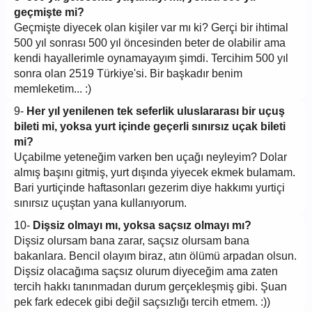
geçmişte mi?
Geçmişte diyecek olan kişiler var mı ki? Gerçi bir ihtimal
500 yıl sonrası 500 yıl öncesinden beter de olabilir ama
kendi hayallerimle oynamayayım şimdi. Tercihim 500 yıl
sonra olan 2519 Türkiye'si. Bir başkadır benim
memleketim... :)
9-
Her yıl yenilenen tek seferlik uluslararası bir uçuş
bileti mi, yoksa yurt içinde geçerli sınırsız uçak bileti
mi?
Uçabilme yeteneğim varken ben uçağı neyleyim? Dolar
almış başını gitmiş, yurt dışında yiyecek ekmek bulamam.
Bari yurtiçinde haftasonları gezerim diye hakkımı yurtiçi
sınırsız uçuştan yana kullanıyorum.
10-
Dişsiz olmayı mı, yoksa saçsız olmayı mı?
Dişsiz olursam bana zarar, saçsız olursam bana
bakanlara. Bencil olayım biraz, atın ölümü arpadan olsun.
Dişsiz olacağıma saçsız olurum diyeceğim ama zaten
tercih hakkı tanınmadan durum gerçekleşmiş gibi. Şuan
pek fark edecek gibi değil saçsızlığı tercih etmem. :))