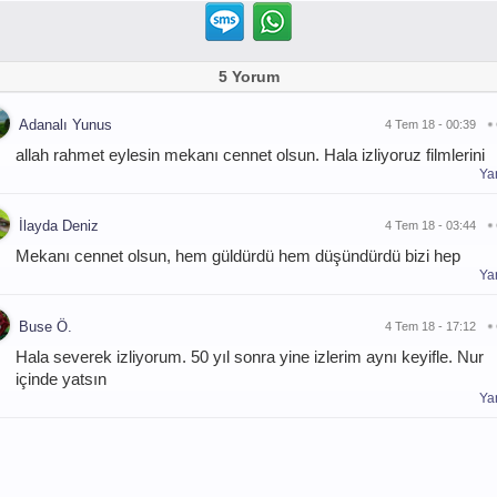
5 Yorum
Adanalı Yunus
4 Tem 18 - 00:39
allah rahmet eylesin mekanı cennet olsun. Hala izliyoruz filmlerini
Yan
İlayda Deniz
4 Tem 18 - 03:44
Mekanı cennet olsun, hem güldürdü hem düşündürdü bizi hep
Yan
Buse Ö.
4 Tem 18 - 17:12
Hala severek izliyorum. 50 yıl sonra yine izlerim aynı keyifle. Nur
içinde yatsın
Yan