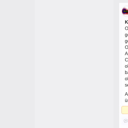
K
O
g
g
O
A
C
o
b
o
s
A
ü