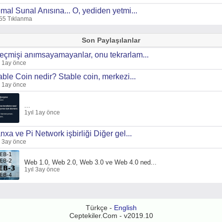
mal Sunal Anısına... O, yediden yetmi...
55 Tıklanma
Son Paylaşılanlar
eçmişi anımsayamayanlar, onu tekrarlam...
l 1ay önce
able Coin nedir? Stable coin, merkezi...
l 1ay önce
...
1yıl 1ay önce
nxa ve Pi Network işbirliği Diğer gel...
l 3ay önce
Web 1.0, Web 2.0, Web 3.0 ve Web 4.0 ned...
1yıl 3ay önce
Türkçe -
English
Ceptekiler.Com - v2019.10