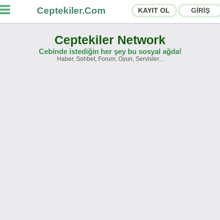
Ceptekiler.Com
KAYIT OL
GİRİŞ
Ceptekiler Network
Cebinde istediğin her şey bu sosyal ağda!
Haber, Sohbet, Forum, Oyun, Servisler...
rumlar
Sosyal Paylaşımlar
hbet Odaları
App Ekosistemi
yurular
İletişim
akkımızda
Türkçe -
English
Ceptekiler.Com - v2025.01
Lisans
S.S.S.
T.S.
Sözleşme