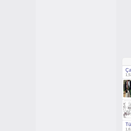
Ça
1,5
Tü
1,6