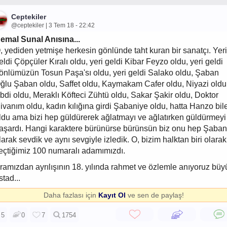
Ceptekiler
@ceptekiler | 3 Tem 18 - 22:42
emal Sunal Anısına...
, yediden yetmişe herkesin gönlünde taht kuran bir sanatçı. Yeri
eldi Çöpçüler Kıralı oldu, yeri geldi Kibar Feyzo oldu, yeri geldi
önlümüzün Tosun Paşa'sı oldu, yeri geldi Salako oldu, Şaban
ğlu Şaban oldu, Saffet oldu, Kaymakam Cafer oldu, Niyazi oldu
bdi oldu, Meraklı Köfteci Zühtü oldu, Sakar Şakir oldu, Doktor
ivanım oldu, kadın kılığına girdi Şabaniye oldu, hatta Hanzo bil
ldu ama bizi hep güldürerek ağlatmayı ve ağlatırken güldürmeyi
aşardı. Hangi karaktere bürünürse bürünsün biz onu hep Şaban
larak sevdik ve aynı sevgiyle izledik. O, bizim halktan biri olarak
eçtiğimiz 100 numaralı adamımızdı.
ramızdan ayrılışının 18. yılında rahmet ve özlemle anıyoruz büy
stad...
Daha fazlası için
Kayıt Ol
ve sen de paylaş!
5
0
7
1754