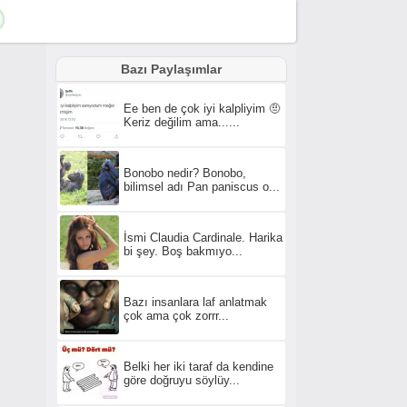
Bazı Paylaşımlar
Ee ben de çok iyi kalpliyim 🤨
Keriz değilim ama......
Bonobo nedir? Bonobo,
bilimsel adı Pan paniscus o...
İsmi Claudia Cardinale. Harika
bi şey. Boş bakmıyo...
Bazı insanlara laf anlatmak
çok ama çok zorrr...
Belki her iki taraf da kendine
göre doğruyu söylüy...