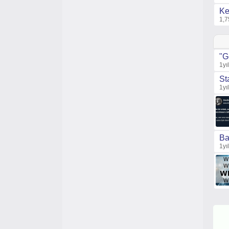
Ke
1,7
"G
1yı
St
1yı
Ba
1yı