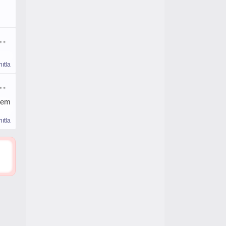
ıtla
esem
ıtla