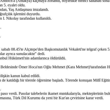
ntioch'a (Antakya) kaçmaya zorlandı, böylelikle birinci saltanatı sona
n 5. eyalet oldu.
ından, Yaş Antlaşması imzalandı.
ğrafçılık işlemini duyurdu.
 I. Nikolay tarafından kullanıldı.
.
.
ine, sabah 08.45'te Alçıtepe'den Başkomutanlık Vekaleti'ne telgraf çek
ar ayrıca sunulacaktır" dedi.
anbul Hükümeti'nin adamlarınca öldürüldü.
kese Beldesinde Ömer Hoca'nın Oğlu Mehmet (Kara Mehmet)'tarafından Hat
ilişkin kanun kabul edildi.
ün de katıldığı bir törenle öğrenime başladı. Törende konuşan Millî E
.
 paso verdi. Pasolar talebelerin ikamet mıntıkalarıyla, mekteplerinin bu
asına, Türk Dil Kurumu da yeni bir Kur'an çevirisine karar verdi.