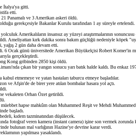
İtalya'ya gitti.
ifa etti.
, 21 Panamalı ve 3 Amerikan askeri öldü.
 olduğu gerekçesiyle Bakanlar Kurulu tarafından 1 ay süreyle ertelendi.
 yolculuk Amerikalıların insansız ay yüzeyi araştırmalarının sonuncusu 
rildi. Ameliyattan kırk dakika sonra bakım güçlüğü nedeniyle köpek "u
i, yağış 2 gün daha devam etti.
ldi. 6 Ocak günü üniversitede Amerikan Büyükelçisi Robert Komer'in ma
ıyla gerçekleştirdi.
Hong Kong gribinden 2850 kişi öldü.
anı'nda çıkan bir yangın sonucu yarı batık halde kaldı. Bu enkaz 197
sta kabul etmemeye ve yatan hastaları taburcu etmeye başladılar.
on ve Afşin'de de birer yere atılan bombalar hasara yol açtı.
ldi.
 vekaleten Orhan Özet getirildi.
dü.
ra müebbet hapse mahkûm olan Muhammed Reşit ve Mehdi Muhammed adlı i
inde başladı.
n bedeli, kıdem tazminatından düşülecek.
nında fotoğraf veren kamera (instant camera) işine son vermek zorunda k
erinde bulunan mal varlığının Hazine'ye devrine karar verdi.
 reklamının yapılması yasaklandı.