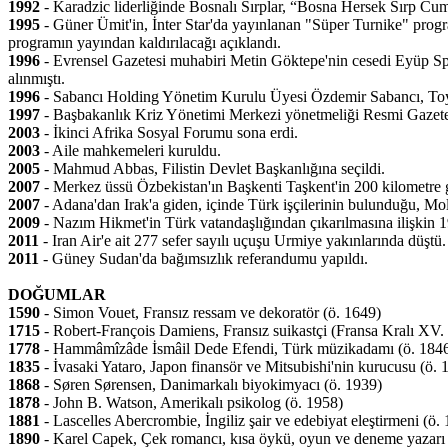
1992
- Karadzic liderliğinde Bosnalı Sırplar, “Bosna Hersek Sırp Cumh
1995
- Güner Ümit'in, İnter Star'da yayınlanan "Süper Turnike" progr
programın yayından kaldırılacağı açıklandı.
1996
- Evrensel Gazetesi muhabiri Metin Göktepe'nin cesedi Eyüp Sp
alınmıştı.
1996
- Sabancı Holding Yönetim Kurulu Üyesi Özdemir Sabancı, Toy
1997
- Başbakanlık Kriz Yönetimi Merkezi yönetmeliği Resmi Gazete'd
2003
- İkinci Afrika Sosyal Forumu sona erdi.
2003
- Aile mahkemeleri kuruldu.
2005
- Mahmud Abbas, Filistin Devlet Başkanlığına seçildi.
2007
- Merkez üssü Özbekistan'ın Başkenti Taşkent'in 200 kilometre
2007
- Adana'dan Irak'a giden, içinde Türk işçilerinin bulunduğu, Mold
2009
- Nazım Hikmet'in Türk vatandaşlığından çıkarılmasına ilişkin 1
2011
- Iran Air'e ait 277 sefer sayılı uçuşu Urmiye yakınlarında düştü. 
2011
- Güney Sudan'da bağımsızlık referandumu yapıldı.
DOĞUMLAR
1590
- Simon Vouet, Fransız ressam ve dekoratör (ö. 1649)
1715
- Robert-François Damiens, Fransız suikastçi (Fransa Kralı XV. L
1778
- Hammâmîzâde İsmâil Dede Efendi, Türk müzikadamı (ö. 184
1835
- İvasaki Yataro, Japon finansör ve Mitsubishi'nin kurucusu (ö. 
1868
- Søren Sørensen, Danimarkalı biyokimyacı (ö. 1939)
1878
- John B. Watson, Amerikalı psikolog (ö. 1958)
1881
- Lascelles Abercrombie, İngiliz şair ve edebiyat eleştirmeni (ö.
1890
- Karel Capek, Çek romancı, kısa öykü, oyun ve deneme yazarı 