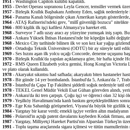
1951
- Washington Capitols kulübü kapatıldı.
1955
- Devlet Operası sopranosu Leyla Gencer, temsiller vermek üzere 
1957
- Birleşik Krallık Başbakanı Anthony Eden, sağlık nedenleriyle ist
1964
- Panama Kanalı bölgesinde çıkan Amerikan karşıtı gösterilerde
1964
- ATAŞ Rafinerisi'ndeki grev, "millî güvenliği bozucu" nitelikte
1966
- 800 kişilik ilk işçi kafilesi Almanya'ya hareket etti.
1968
- Surveyor 7 adlı uzay aracı ay yüzeyine yumuşak iniş yaptı. Bu
1968
- Ankara Yüksek İhtisas Hastanesi'nde bir köpeğin kalbi değişti
1968
- Mexico City tarihinde bilinen ilk ve son kez kar yağışı gözlend
1969
- Ortadoğu Teknik Üniversitesi (ODTÜ) bir ay süreyle tatil edi
1969
- Ses hızını aşan ilk yolcu uçağı Concorde, deneme uçuşunu başar
1970
- Birleşik Krallık'da yapılan açıklamaya göre, bir hafta içinde 
1972
- RMS Queen Elizabeth yolcu gemisi, Hong Kong'un Victoria Lim
ve plato olarak kullanıldı.
1978
- Akaryakıt sıkıntısı had safhada; akaryakıtı biten hastaneler ha
1978
- Bir günde 14 yer bombalandı. İstanbul'da 5, Ankara'da 7, Trabz
1978
- İstanbul'da Çapa Tıp Fakültesi şiddetli soğuk nedeniyle tatil edi
1978
- TEKEL Genel Müdür Vekili Esat Gühan görevden alındı, yerine
1979
- Ankara'da iki tren çarpıştı. Çoğu işçi ve öğrenci olan 32 kişi öl
1979
- Yeşilköy Havalimanı'nda kanlı baskını gerçekleştirdikten son
1979
- Ege Kıta Sahanlığı görüşmeleri, Viyana'da büyük bir gizlilik iç
1984
- Yargıtay bir karar verdi; emekli işçiye verilen altın madalyanı
1986
- Polaroid'in açtığı patent davalarını kaybeden Kodak firması, a
1987
- Yargıtay, Milliyetçi Hareket Partisi'nin Alparslan Türkeş'in üz
1991
- Toplu taşıma araçlarında sigara içilmesi ve tütün mamullerinin