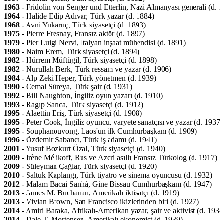
1963
- Fridolin von Senger und Etterlin, Nazi Almanyası generali (d.
1964
- Halide Edip Adıvar, Türk yazar (d. 1884)
1968
- Avni Yukaruç, Türk siyasetçi (d. 1893)
1975
- Pierre Fresnay, Fransız aktör (d. 1897)
1979
- Pier Luigi Nervi, İtalyan inşaat mühendisi (d. 1891)
1980
- Naim Erem, Türk siyasetçi (d. 1894)
1982
- Hürrem Müftügil, Türk siyasetçi (d. 1898)
1982
- Nurullah Berk, Türk ressam ve yazar (d. 1906)
1984
- Alp Zeki Heper, Türk yönetmen (d. 1939)
1990
- Cemal Süreya, Türk şair (d. 1931)
1992
- Bill Naughton, İngiliz oyun yazarı (d. 1910)
1993
- Ragıp Sarıca, Türk siyasetçi (d. 1912)
1995
- Alaettin Eriş, Türk siyasetçi (d. 1908)
1995
- Peter Cook, İngiliz oyuncu, varyete sanatçısı ve yazar (d. 1937
1995
- Souphanouvong, Laos'un ilk Cumhurbaşkanı (d. 1909)
1996
- Özdemir Sabancı, Türk iş adamı (d. 1941)
2001
- Yusuf Bozkurt Özal, Türk siyasetçi (d. 1940)
2009
- Irène Mélikoff, Rus ve Azeri asıllı Fransız Türkolog (d. 1917)
2009
- Süleyman Çağlar, Türk siyasetçi (d. 1920)
2010
- Saltuk Kaplangı, Türk tiyatro ve sinema oyuncusu (d. 1932)
2012
- Malam Bacai Sanhá, Gine Bissau Cumhurbaşkanı (d. 1947)
2013
- James M. Buchanan, Amerikalı iktisatçı (d. 1919)
2013
- Vivian Brown, San Francisco ikizlerinden biri (d. 1927)
2014
- Amiri Baraka, Afrikalı-Amerikan yazar, şair ve aktivist (d. 193
2014
- Dale T. Mortensen, Amerikalı ekonomist (d. 1939)