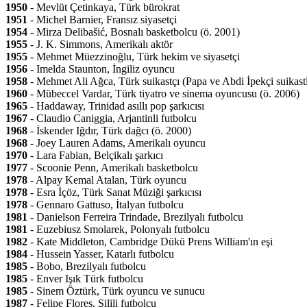
1950
- Mevlüt Çetinkaya, Türk bürokrat
1951
- Michel Barnier, Fransız siyasetçi
1954
- Mirza Delibašić, Bosnalı basketbolcu (ö. 2001)
1955
- J. K. Simmons, Amerikalı aktör
1955
- Mehmet Müezzinoğlu, Türk hekim ve siyasetçi
1956
- Imelda Staunton, İngiliz oyuncu
1958
- Mehmet Ali Ağca, Türk suikastçı (Papa ve Abdi İpekçi suikastl
1960
- Mübeccel Vardar, Türk tiyatro ve sinema oyuncusu (ö. 2006)
1965
- Haddaway, Trinidad asıllı pop şarkıcısı
1967
- Claudio Caniggia, Arjantinli futbolcu
1968
- İskender Iğdır, Türk dağcı (ö. 2000)
1968
- Joey Lauren Adams, Amerikalı oyuncu
1970
- Lara Fabian, Belçikalı şarkıcı
1977
- Scoonie Penn, Amerikalı basketbolcu
1978
- Alpay Kemal Atalan, Türk oyuncu
1978
- Esra İçöz, Türk Sanat Müziği şarkıcısı
1978
- Gennaro Gattuso, İtalyan futbolcu
1981
- Danielson Ferreira Trindade, Brezilyalı futbolcu
1981
- Euzebiusz Smolarek, Polonyalı futbolcu
1982
- Kate Middleton, Cambridge Dükü Prens William'ın eşi
1984
- Hussein Yasser, Katarlı futbolcu
1985
- Bobo, Brezilyalı futbolcu
1985
- Enver Işık Türk futbolcu
1985
- Sinem Öztürk, Türk oyuncu ve sunucu
1987
- Felipe Flores, Şilili futbolcu