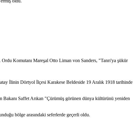
 ermiş oldu.
en 5. Ordu Komutanı Mareşal Otto Liman von Sanders, "Tanrı'ya şükür
ay İlinin Dörtyol İlçesi Karakese Beldeside 19 Aralık 1918 tarihinde
ğitim Bakanı Saffet Arıkan "Çürümüş görünen dünya kültürünü yeniden
lunduğu bölge arasındaki seferlerde geçerli oldu.