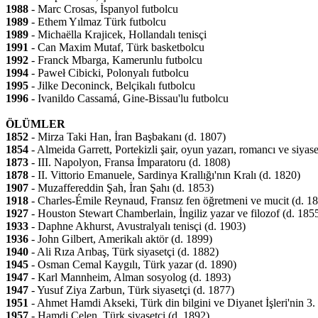
1988
- Marc Crosas, İspanyol futbolcu
1989
- Ethem Yılmaz Türk futbolcu
1989
- Michaëlla Krajicek, Hollandalı tenisçi
1991
- Can Maxim Mutaf, Türk basketbolcu
1992
- Franck Mbarga, Kamerunlu futbolcu
1994
- Paweł Cibicki, Polonyalı futbolcu
1995
- Jilke Deconinck, Belçikalı futbolcu
1996
- Ivanildo Cassamá, Gine-Bissau'lu futbolcu
ÖLÜMLER
1852
- Mirza Taki Han, İran Başbakanı (d. 1807)
1854
- Almeida Garrett, Portekizli şair, oyun yazarı, romancı ve siyase
1873
- III. Napolyon, Fransa İmparatoru (d. 1808)
1878
- II. Vittorio Emanuele, Sardinya Krallığı'nın Kralı (d. 1820)
1907
- Muzaffereddin Şah, İran Şahı (d. 1853)
1918
- Charles-Émile Reynaud, Fransız fen öğretmeni ve mucit (d. 1
1927
- Houston Stewart Chamberlain, İngiliz yazar ve filozof (d. 185
1933
- Daphne Akhurst, Avustralyalı tenisçi (d. 1903)
1936
- John Gilbert, Amerikalı aktör (d. 1899)
1940
- Ali Rıza Arıbaş, Türk siyasetçi (d. 1882)
1945
- Osman Cemal Kaygılı, Türk yazar (d. 1890)
1947
- Karl Mannheim, Alman sosyolog (d. 1893)
1947
- Yusuf Ziya Zarbun, Türk siyasetçi (d. 1877)
1951
- Ahmet Hamdi Akseki, Türk din bilgini ve Diyanet İşleri'nin 3.
1957
- Hamdi Çelen, Türk siyasetçi (d. 1892)