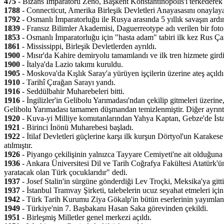
475
- Bizans İmparatoru Zeno, Başkent Konstantinopolis'i terkederek A
1788
- Connecticut, Amerika Birleşik Devletleri Anayasasını onaylaya
1792
- Osmanlı İmparatorluğu ile Rusya arasında 5 yıllık savaşın ard
1839
- Fransız Bilimler Akademisi, Daguerreotype adı verilen bir foto
1853
- Osmanlı İmparatorluğu için "hasta adam" tabiri ilk kez Rus Çarı
1861
- Mississippi, Birleşik Devletlerden ayrıldı.
1900
- Mısır'da Kahire demiryolu tamamlandı ve ilk tren hizmete girdi
1900
- İtalya'da Lazio takımı kuruldu.
1905
- Moskova'da Kışlık Saray'a yürüyen işçilerin üzerine ateş açıldı
1910
- Tarihî Çırağan Sarayı yandı.
1916
- Seddülbahir Muharebeleri bitti.
1916
- İngilizler'in Gelibolu Yarımadası'ndan çekilip gitmeleri üzer
Gelibolu Yarımadası tamamen düşmandan temizlenmiştir. Diğer ayrıntıl
1920
- Kuva-yi Milliye komutanlarından Yahya Kaptan, Gebze'de İst
1921
- Birinci İnönü Muharebesi başladı.
1922
- İtilaf Devletleri güçlerine karşı ilk kurşun Dörtyol'un Kara
atılmıştır.
1926
- Piyango çekilişinin yalnızca Tayyare Cemiyeti'ne ait olduğuna 
1936
- Ankara Üniversitesi Dil ve Tarih Coğrafya Fakültesi Atatürk'
yaratacak olan Türk çocuklarıdır" dedi.
1937
- Josef Stalin'in sürgüne gönderdiği Lev Troçki, Meksika'ya gitti
1937
- İstanbul Tramvay Şirketi, talebelerin ucuz seyahat etmeleri için
1942
- Türk Tarih Kurumu Ziya Gökalp'in bütün eserlerinin yayımlanm
1949
- Türkiye'nin 7. Başbakanı Hasan Saka görevinden çekildi.
1951
- Birleşmiş Milletler genel merkezi açıldı.