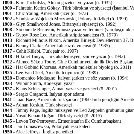
1890
- Kurt Tucholsky, Alman gazeteci ve yazar (ö. 1935)
1900
- Fahrettin Kerim Gökay, Türk bürokrat ve siyasetçi (İstanbul V
1901
- Chic Young, Amerikalı çizer (ö. 1973)
1902
- Stanisław Wojciech Mrozowski, Polonyalı fizikçi (ö. 1999)
1908
- Glyn Smallwood Jones, Britanyalı siyasetçi (ö. 1992)
1908
- Simone de Beauvoir, Fransız yazar ve feminist (varoluşçuluk a
1911
- Gypsy Rose Lee, Amerikalı striptiz sanatçısı (ö. 1970)
1913
- Richard Milhous Nixon, Amerika Birleşik Devletleri'nin 37. B
1914
- Kenny Clarke, Amerikalı caz davulcusu (ö. 1985)
1917
- Cahit Külebi, Türk şair (ö. 1997)
1918
- Hikmet Tanyu, Türk akademisyen, şair ve yazar (ö. 1992)
1922
- Ahmed Sékou Touré, Gine Cumhuriyeti'nin ilk Devlet Başkanı
1922
- Har Gobind Khorana, Amerikalı molekuler biyolog (ö. 2011)
1925
- Lee Van Cleef, Amerikalı oyuncu (ö. 1989)
1928
- Domenico Modugno, İtalyan şarkıcı ve söz yazarı (ö. 1994)
1933
- Wilbur Smith, Rodezyalı yazar
1937
- Klaus Schlesinger, Alman yazar ve gazeteci (ö. 2001)
1940
- Sergio Cragnotti, İtalyan spor adamı
1941
- Joan Baez, Amerikalı folk şarkıcı (1960'larda gençliğin Amerik
1942
- Adnan Keskin, Türk siyasetçi
1944
- Jimmy Page, İngiliz müzisyen ve Led Zeppelin grubunun gitari
1944
- Yusuf Kenan Doğan, Türk siyasetçi (ö. 2015)
1945
- Levon Ter-Petrosyan, Ermenistan'ın ilk Cumhurbaşkanı
1948
- Jan Tomaszewski, Polonyalı eski kaleci
1950
- Alec Jeffreys, İngiliz genetikçi