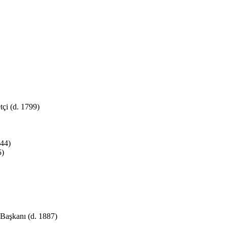
tçi (d. 1799)
844)
5)
 Başkanı (d. 1887)