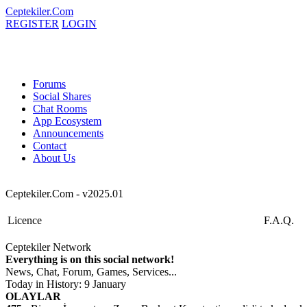
Ceptekiler.Com
REGISTER
LOGIN
Forums
Social Shares
Chat Rooms
App Ecosystem
Announcements
Contact
About Us
Ceptekiler.Com - v2025.01
Licence
F.A.Q.
Ceptekiler Network
Everything is on this social network!
News, Chat, Forum, Games, Services...
Today in History: 9 January
OLAYLAR