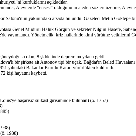
uriyeti”ni kurduklarını açıkladılar.
amında, Alevilerde "ensest" olduğunu ima eden sözleri üzerine, Alevile
or Salonu'nun yakınındaki arsada bulundu. Gazeteci Metin Göktepe bir
otasa Genel Müdürü Haluk Görgün ve sekreter Nilgün Hasefe, Sabancı
e yayımlandı. Yönetmelik, kriz hallerinde kimi yürütme yetkilerini Ge
 güneydoğusu olan, 8 şiddetinde deprem meydana geldi.
ova'lı bir şirkete ait Antonov tipi bir uçak, Bağdat'ın Beled Havaalanı 
951 yılındaki Bakanlar Kurulu Kararı yürürlükten kaldırıldı.
72 kişi hayatını kaybetti.
ouis'ye başarısız suikast girişiminde bulunan) (ö. 1757)
6)
1885)
 1938)
(ö. 1938)