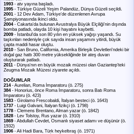
1993
- atv yayına başladı.
1995
- Türkiye Güzeli Yeşim Palandüz, Dünya Güzeli seçildi.
2001
- 12 Dev Adam, Türkiye'de düzenlenen Avrupa
Şampiyonasında ikinci oldu.
2004
- Cakarta'da bulunan Avustralya Büyük Elçiliği'nin dışında
bomba patladı, olayda 10 kişi hayatını kaybetti.
2009
- İstanbul'da son 80 yılın en yüksek yağışı yaşandı. Su
taşkınları nedeniyle çok sayıda insan yaşamını yitirdi, büyük
çapta maddi hasar oluştu.
2010
- San Bruno, California, Amerika Birleşik Devletleri'ndeki bir
doğal gaz hattı 300 metre yüksekliğinde bir ateş duvarı
oluşturarak patladı.
2011
- Dünya'nın en büyük mozaik müzesi olan Gaziantep'teki
Zeugma Mozaik Müzesi ziyarete açıldı.
DOĞUMLAR
214
- Aurelian, Roma İmparatoru (ö. 275)
384
- Honorius, önce Roma İmparatoru, sonra Batı Roma
İmparatoru (ö. 423)
1583
- Girolamo Frescobaldi, İtalyan besteci (ö. 1643)
1737
- Luigi Galvani, İtalyan fizikçi (ö. 1798)
1778
- Clemens Brentano, Alman yazar (ö. 1842)
1828
- Lev Tolstoy, Rus yazar (ö. 1910)
1869
- Abdullah Cevdet, Osmanlı siyaset adamı ve düşünür (ö.
1932)
1906
- Ali Hadi Bara, Türk heykeltıraş (ö. 1971)