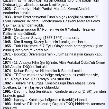
kazanılmasının ardından Yunan Ordusu'nu önüne katan Türk
Ordusu işgal altında bulunan İzmir'e girdi.
1923
- Cumhuriyet Halk Partisi, Mustafa Kemal Atatürk
tarafından kuruldu.
1933
- İzmir Enternasyonal Fuarı'nın çekirdeğini oluşturan "9
Eylül Panayırı" ilk defa, Genelkurmay Başkanı Mareşal Fevzi
Çakmak tarafından açıldı.
1940
- Macar ordusu 87 Romeni ve de 6 Yahudiyi Treznea
Katliamı'nda öldürdü.
1945
- Çin-Japon Savaşı (1937-1945) sona erdi.
1948
- Kim İl-sung, Kuzey Kore'nin kuruluşunu ilan etti.
1955
- Türk Hükümeti, 6-7 Eylül Olaylarında zarar gören kişi ve
kuruluşlara yardım kararı aldı.
1971
- Boğaziçi Üniversitesi'nin kurulmasına ilişkin kanun kabul
edildi.
1974
- 11. Antalya Film Şenliği'nde, Altın Portakal Ödülü'nü Ömer
Lütfi Akad'ın Düğün filmi aldı.
1974
- Keban Barajı ve Hidroelektrik Santrali açıldı.
1974
- TRT'nin merkez ve bölge radyolarını birleştirilmesiyle,
TRT Radyo 1 ve TRT Radyo 3 oluşturuldu.
1982
- Türkiye'nin Burgaz Konsolosluğu İdari Ataşesi Bora
Süelkan, Ermeni kişilerce öldürüldü.
1991
- Devrimci İşçi Sendikaları Konfederasyonu (DİSK) yeniden
faaliyete geçti.
1992
- İspanya, Katalonya bölgesinin özerkliğini tanıdı.
1993
- İsrail ve Filistin Kurtuluş Örgütü (FKÖ) birbirlerini tanımayı
kabul etti.