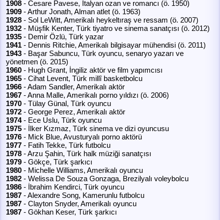
1908
- Cesare Pavese, İtalyan ozan ve romancı (ö. 1950)
1909
- Arthur Jonath, Alman atlet (ö. 1963)
1928
- Sol LeWitt, Amerikalı heykeltıraş ve ressam (ö. 2007)
1932
- Müşfik Kenter, Türk tiyatro ve sinema sanatçısı (ö. 2012)
1935
- Demir Özlü, Türk yazar
1941
- Dennis Ritchie, Amerikalı bilgisayar mühendisi (ö. 2011)
1943
- Başar Sabuncu, Türk oyuncu, senaryo yazarı ve
yönetmen (ö. 2015)
1960
- Hugh Grant, İngiliz aktör ve film yapımcısı
1965
- Cihat Levent, Türk millî basketbolcu
1966
- Adam Sandler, Amerikalı aktör
1967
- Anna Malle, Amerikalı porno yıldızı (ö. 2006)
1970
- Tülay Günal, Türk oyuncu
1972
- George Perez, Amerikalı aktör
1974
- Ece Uslu, Türk oyuncu
1975
- İlker Kızmaz, Türk sinema ve dizi oyuncusu
1976
- Mick Blue, Avusturyalı porno aktörü
1977
- Fatih Tekke, Türk futbolcu
1978
- Arzu Şahin, Türk halk müziği sanatçısı
1979
- Gökçe, Türk şarkıcı
1980
- Michelle Williams, Amerikalı oyuncu
1982
- Welissa De Souza Gonzaga, Brezilyalı voleybolcu
1986
- İbrahim Kendirci, Türk oyuncu
1987
- Alexandre Song, Kamerunlu futbolcu
1987
- Clayton Snyder, Amerikalı oyuncu
1987
- Gökhan Keser, Türk şarkıcı