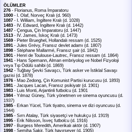
ÖLÜMLER
276
- Florianus, Roma İmparatoru
1000
- I. Olaf, Norveç Kralı (d. 960)
1087
- I. William, İngiltere Kralı (d. 1028)
1483
- IV. Edward, İngiltere Kralı (d. 1442)
1487
- Çengua, Çin İmparatoru (d. 1447)
1513
- IV. James, İskoç Kralı (d. 1473)
1569
- Pieter Brueghel, Hollandalı ressam (d. 1525)
1891
- Jules Grévy, Fransız devlet adamı (d. 1807)
1898
- Stéphane Mallarmé, Fransız şair (d. 1842)
1901
- Henri de Toulouse-Lautrec, Fransız ressam (d. 1864)
1941
- Hans Spemann, Alman embriyolog ve Nobel Fizyoloji
veya Tıp Ödülü sahibi (d. 1869)
1942
- Tuğbay Şevki Savaşcı, Türk asker ve İstiklal Savaşı
gazisi (d. 1878)
1976
- Mao Zedong, Çin Komunist Partisi kurucusu (d. 1893)
1981
- Jacques Lacan, Fransız psikiyatr (d. 1901)
1983
- Luis Monti, Arjantinli futbolcu (d. 1901
1984
- Yılmaz Güney, Türk yönetmen ve sinema oyuncusu (d.
1937)
1985
- Erkan Yücel, Türk tiyatro, sinema ve dizi oyuncusu (d.
1944)
1985
- Sırrı Atalay, Türk siyasetçi ve hukukçu (d. 1919)
1995
- Erik Nilsson, İsveç futbolcu (d. 1916)
1997
- Burgess Meredith, Amerikalı aktör (d. 1907)
1998
- Semiha Şakir, Türk hayırsever (d. 1905)