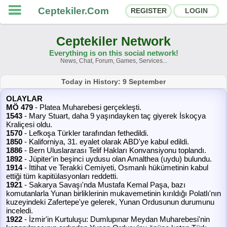
Ceptekiler.Com
REGISTER
LOGIN
Ceptekiler Network
Everything is on this social network!
News, Chat, Forum, Games, Services...
Forums
Social Shares
Today in History: 9 September
OLAYLAR
Chat Rooms
App Ecosystem
MÖ 479
- Platea Muharebesi gerçekleşti.
1543
- Mary Stuart, daha 9 yaşındayken taç giyerek İskoçya
Kraliçesi oldu.
Announcements
Contact
1570
- Lefkoşa Türkler tarafından fethedildi.
1850
- Kaliforniya, 31. eyalet olarak ABD'ye kabul edildi.
1886
- Bern Uluslararası Telif Hakları Konvansiyonu toplandı.
About Us
1892
- Jüpiter'in beşinci uydusu olan Amalthea (uydu) bulundu.
1914
- İttihat ve Terakki Cemiyeti, Osmanlı hükümetinin kabul
ettiği tüm kapitülasyonları reddetti.
Ceptekiler.Com - v2025.01
1921
- Sakarya Savaşı'nda Mustafa Kemal Paşa, bazı
komutanlarla Yunan birliklerinin mukavemetinin kırıldığı Polatlı'nın
Licence
F.A.Q.
C.S.
Contract
kuzeyindeki Zafertepe'ye gelerek, Yunan Ordusunun durumunu
inceledi.
1922
- İzmir'in Kurtuluşu: Dumlupınar Meydan Muharebesi'nin