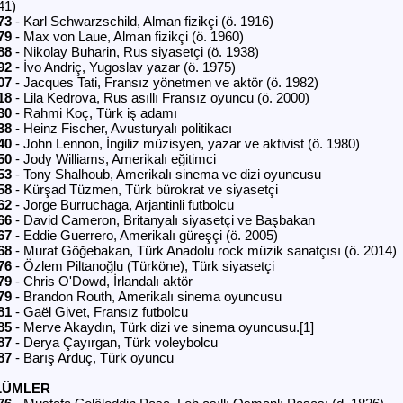
41)
73
- Karl Schwarzschild, Alman fizikçi (ö. 1916)
79
- Max von Laue, Alman fizikçi (ö. 1960)
88
- Nikolay Buharin, Rus siyasetçi (ö. 1938)
92
- İvo Andriç, Yugoslav yazar (ö. 1975)
07
- Jacques Tati, Fransız yönetmen ve aktör (ö. 1982)
18
- Lila Kedrova, Rus asıllı Fransız oyuncu (ö. 2000)
30
- Rahmi Koç, Türk iş adamı
38
- Heinz Fischer, Avusturyalı politikacı
40
- John Lennon, İngiliz müzisyen, yazar ve aktivist (ö. 1980)
50
- Jody Williams, Amerikalı eğitimci
53
- Tony Shalhoub, Amerikalı sinema ve dizi oyuncusu
58
- Kürşad Tüzmen, Türk bürokrat ve siyasetçi
62
- Jorge Burruchaga, Arjantinli futbolcu
66
- David Cameron, Britanyalı siyasetçi ve Başbakan
67
- Eddie Guerrero, Amerikalı güreşçi (ö. 2005)
68
- Murat Göğebakan, Türk Anadolu rock müzik sanatçısı (ö. 2014)
76
- Özlem Piltanoğlu (Türköne), Türk siyasetçi
79
- Chris O'Dowd, İrlandalı aktör
79
- Brandon Routh, Amerikalı sinema oyuncusu
81
- Gaël Givet, Fransız futbolcu
85
- Merve Akaydın, Türk dizi ve sinema oyuncusu.[1]
87
- Derya Çayırgan, Türk voleybolcu
87
- Barış Arduç, Türk oyuncu
LÜMLER