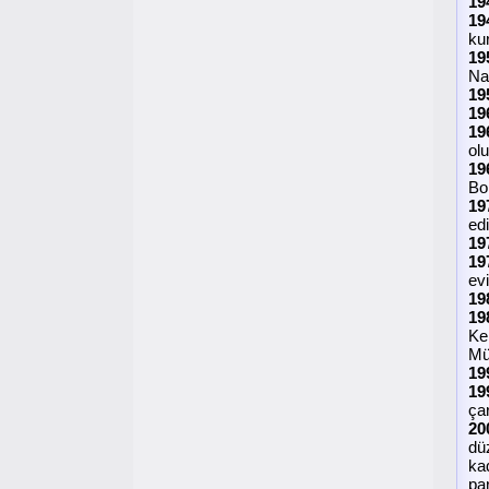
19
19
kur
19
Na
19
19
19
ol
19
Bol
19
edi
19
19
evi
19
19
Ke
Mü
19
19
çar
20
dü
ka
pa