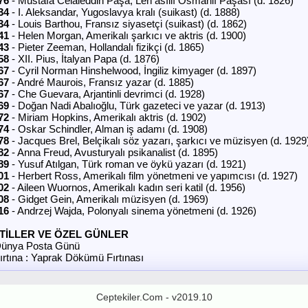
76
- Mustafa Celâleddin Paşa, Leh asıllı Osmanlı Paşası (d. 1826)
34
- I. Aleksandar, Yugoslavya kralı (suikast) (d. 1888)
34
- Louis Barthou, Fransız siyasetçi (suikast) (d. 1862)
41
- Helen Morgan, Amerikalı şarkıcı ve aktris (d. 1900)
43
- Pieter Zeeman, Hollandalı fizikçi (d. 1865)
58
- XII. Pius, İtalyan Papa (d. 1876)
67
- Cyril Norman Hinshelwood, İngiliz kimyager (d. 1897)
67
- André Maurois, Fransız yazar (d. 1885)
67
- Che Guevara, Arjantinli devrimci (d. 1928)
69
- Doğan Nadi Abalıoğlu, Türk gazeteci ve yazar (d. 1913)
72
- Miriam Hopkins, Amerikalı aktris (d. 1902)
74
- Oskar Schindler, Alman iş adamı (d. 1908)
78
- Jacques Brel, Belçikalı söz yazarı, şarkıcı ve müzisyen (d. 1929
82
- Anna Freud, Avusturyalı psikanalist (d. 1895)
89
- Yusuf Atılgan, Türk roman ve öykü yazarı (d. 1921)
01
- Herbert Ross, Amerikalı film yönetmeni ve yapımcısı (d. 1927)
02
- Aileen Wuornos, Amerikalı kadın seri katil (d. 1956)
08
- Gidget Gein, Amerikalı müzisyen (d. 1969)
16
- Andrzej Wajda, Polonyalı sinema yönetmeni (d. 1926)
TİLLER VE ÖZEL GÜNLER
ünya Posta Günü
ırtına : Yaprak Dökümü Fırtınası
Ceptekiler.Com - v2019.10