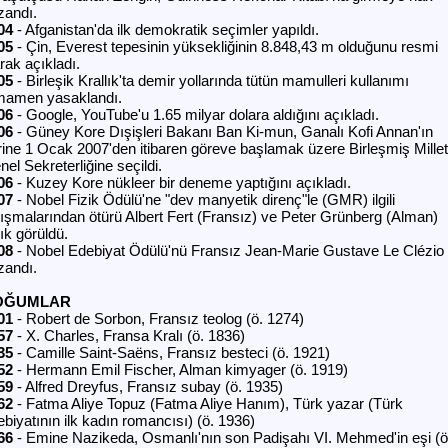
zandı.
04
- Afganistan'da ilk demokratik seçimler yapıldı.
05
- Çin, Everest tepesinin yüksekliğinin 8.848,43 m olduğunu resmi
rak açıkladı.
05
- Birleşik Krallık'ta demir yollarında tütün mamulleri kullanımı
mamen yasaklandı.
06
- Google, YouTube'u 1.65 milyar dolara aldığını açıkladı.
06
- Güney Kore Dışişleri Bakanı Ban Ki-mun, Ganalı Kofi Annan'ın
rine 1 Ocak 2007'den itibaren göreve başlamak üzere Birleşmiş Millet
el Sekreterliğine seçildi.
06
- Kuzey Kore nükleer bir deneme yaptığını açıkladı.
07
- Nobel Fizik Ödülü'ne "dev manyetik direnç"le (GMR) ilgili
lışmalarından ötürü Albert Fert (Fransız) ve Peter Grünberg (Alman)
ık görüldü.
08
- Nobel Edebiyat Ödülü'nü Fransız Jean-Marie Gustave Le Clézio
zandı.
OĞUMLAR
01
- Robert de Sorbon, Fransız teolog (ö. 1274)
57
- X. Charles, Fransa Kralı (ö. 1836)
35
- Camille Saint-Saëns, Fransız besteci (ö. 1921)
52
- Hermann Emil Fischer, Alman kimyager (ö. 1919)
59
- Alfred Dreyfus, Fransız subay (ö. 1935)
62
- Fatma Aliye Topuz (Fatma Aliye Hanım), Türk yazar (Türk
ebiyatının ilk kadın romancısı) (ö. 1936)
66
- Emine Nazikeda, Osmanlı'nın son Padişahı VI. Mehmed'in eşi (ö