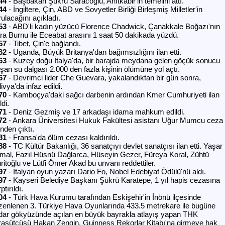
44
- Başbakan Şükrü Saracoğlu, Anıtkabir'in temelini attı.
44
- İngiltere, Çin, ABD ve Sovyetler Birliği Birleşmiş Milletler'in
ulacağını açıkladı.
53
- ABD'li kadın yüzücü Florence Chadwick, Çanakkale Boğazı'nın
ra Burnu ile Eceabat arasını 1 saat 50 dakikada yüzdü.
57
- Tibet, Çin'e bağlandı.
62
- Uganda, Büyük Britanya'dan bağımsızlığını ilan etti.
63
- Kuzey doğu İtalya'da, bir barajda meydana gelen göçük sonucu
uşan su dalgası 2.000 den fazla kişinin ölümüne yol açtı.
67
- Devrimci lider Che Guevara, yakalandıktan bir gün sonra,
ivya'da infaz edildi.
70
- Kamboçya'daki sağcı darbenin ardından Kmer Cumhuriyeti ilan
ldi.
71
- Deniz Gezmiş ve 17 arkadaşı idama mahkum edildi.
72
- Ankara Üniversitesi Hukuk Fakültesi asistanı Uğur Mumcu ceza
nden çıktı.
81
- Fransa'da ölüm cezası kaldırıldı.
88
- TC Kültür Bakanlığı, 36 sanatçıyı devlet sanatçısı ilan etti. Yaşar
mal, Fazıl Hüsnü Dağlarca, Hüseyin Gezer, Füreya Koral, Zühtü
ritoğlu ve Lütfi Ömer Akad bu unvanı reddettiler.
97
- İtalyan oyun yazarı Dario Fo, Nobel Edebiyat Ödülü'nü aldı.
97
- Kayseri Belediye Başkanı Şükrü Karatepe, 1 yıl hapis cezasına
ptırıldı.
04
- Türk Hava Kurumu tarafından Eskişehir'in İnönü ilçesinde
zenlenen 3. Türkiye Hava Oyunlarında 433.5 metrekare ile bugüne
dar gökyüzünde açılan en büyük bayrakla atlayış yapan THK
raşütçüsü Hakan Zengin, Guinness Rekorlar Kitabı'na girmeye hak