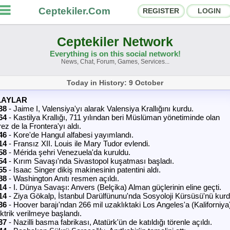
Ceptekiler.Com
REGISTER
LOGIN
Ceptekiler Network
Everything is on this social network!
News, Chat, Forum, Games, Services...
orums
Social Shares
Today in History: 9 October
hat Rooms
App Ecosystem
LAYLAR
38
- Jaime I, Valensiya'yı alarak Valensiya Krallığını kurdu.
64
nnouncements
- Kastilya Krallığı, 711 yılından beri Müslüman yönetiminde olan
Contact
ez de la Frontera'yı aldı.
46
- Kore'de Hangul alfabesi yayımlandı.
bout Us
14
- Fransız XII. Louis ile Mary Tudor evlendi.
58
- Mérida şehri Venezuela'da kuruldu.
54
- Kırım Savaşı'nda Sivastopol kuşatması başladı.
55
- Isaac Singer dikiş makinesinin patentini aldı.
Ceptekiler.Com - v2025.01
88
- Washington Anıtı resmen açıldı.
14
- I. Dünya Savaşı: Anvers (Belçika) Alman güçlerinin eline geçti.
Licence
F.A.Q.
C.S.
Contract
14
- Ziya Gökalp, İstanbul Darülfünunu'nda Sosyoloji Kürsüsü'nü kurd
36
- Hoover barajı'ndan 266 mil uzaklıktaki Los Angeles'a (Kaliforniya
ektrik verilmeye başlandı.
37
- Nazilli basma fabrikası, Atatürk'ün de katıldığı törenle açıldı.