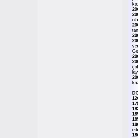
ka
20
20
ola
20
ta
20
20
ye
Gen
20
20
ça
lay
20
ka
D
12
17
18
18
18
18
ed
18