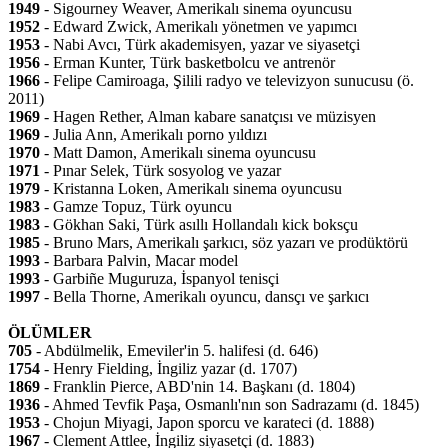
1949
- Sigourney Weaver, Amerikalı sinema oyuncusu
1952
- Edward Zwick, Amerikalı yönetmen ve yapımcı
1953
- Nabi Avcı, Türk akademisyen, yazar ve siyasetçi
1956
- Erman Kunter, Türk basketbolcu ve antrenör
1966
- Felipe Camiroaga, Şilili radyo ve televizyon sunucusu (ö.
2011)
1969
- Hagen Rether, Alman kabare sanatçısı ve müzisyen
1969
- Julia Ann, Amerikalı porno yıldızı
1970
- Matt Damon, Amerikalı sinema oyuncusu
1971
- Pınar Selek, Türk sosyolog ve yazar
1979
- Kristanna Loken, Amerikalı sinema oyuncusu
1983
- Gamze Topuz, Türk oyuncu
1983
- Gökhan Saki, Türk asıllı Hollandalı kick boksçu
1985
- Bruno Mars, Amerikalı şarkıcı, söz yazarı ve prodüktörü
1993
- Barbara Palvin, Macar model
1993
- Garbiñe Muguruza, İspanyol tenisçi
1997
- Bella Thorne, Amerikalı oyuncu, dansçı ve şarkıcı
ÖLÜMLER
705
- Abdülmelik, Emeviler'in 5. halifesi (d. 646)
1754
- Henry Fielding, İngiliz yazar (d. 1707)
1869
- Franklin Pierce, ABD'nin 14. Başkanı (d. 1804)
1936
- Ahmed Tevfik Paşa, Osmanlı'nın son Sadrazamı (d. 1845)
1953
- Chojun Miyagi, Japon sporcu ve karateci (d. 1888)
1967
- Clement Attlee, İngiliz siyasetçi (d. 1883)