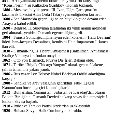
451
- Hristiyanlıktaki önemli doktriner ayrılıkların tartışıldığı
"Konsil"lerin 4.sü Kalkedon (Kadıköy) Konsili toplandı.
1480
- Moskova büyük prensi III. İvan, Uğra Çarpışması'nı
kazanarak ülkesini Altın Orda (Tatar) egemenliğinden kurtardı.
1600
- San Marino'da geçerliliği halen büyük ölçüde devam eden
Anayasa kabul edildi.
1690
- Belgrad, II. Süleyman tarafından iki yıllık aranın ardından
geri alınarak, yeniden Osmanlı egemenliğine girdi.
1804
- Fransız Sömürgeciliğine isyan eden kölelerin (Haiti Devrimi)
lideri Jean-Jacques Dessalines, kendisini Haiti İmparatoru I. James
ilan etti.
1838
- Osmanlı-İngiliz Ticaret Antlaşması (Baltalimanı Antlaşması),
Kraliçe Viktorya tarafından onaylandı.
1862
- Otto von Bismarck, Prusya Dış İşleri Bakanı oldu.
1871
- Tarihe "Büyük Chicago Yangını" olarak geçen felakette,
şehrin tamamına yakını yandı.
1906
- Rus yazar Lev Tolstoy Nobel Edebiyat Ödülü adaylığına
karşı çıktı.
1908
- Sendika ve grev yasağının getirildiği Tatil-i Eşgaal
Kanunu'nun önceli "geçici kanun" çıkarıldı.
1912
- Bulgaristan, Yunanistan, Sırbistan ve Karadağ'dan oluşan
Balkan Birliği'nin, Osmanlı Devleti'ne karşı savaş ilan etmesiyle I.
Balkan Savaşı başladı.
1918
- İttihat ve Terakki Partisi iktidardan uzaklaştırıldı.
1920
- Buhara Sovyet Halk Cumhuriyeti kuruldu.