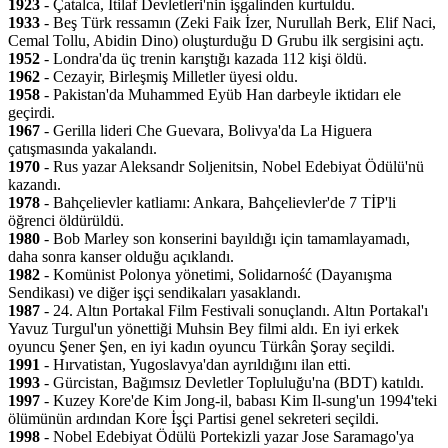
1923
- Çatalca, İtilaf Devletleri'nin işgalinden kurtuldu.
1933
- Beş Türk ressamın (Zeki Faik İzer, Nurullah Berk, Elif Naci,
Cemal Tollu, Abidin Dino) oluşturduğu D Grubu ilk sergisini açtı.
1952
- Londra'da üç trenin karıştığı kazada 112 kişi öldü.
1962
- Cezayir, Birleşmiş Milletler üyesi oldu.
1958
- Pakistan'da Muhammed Eyüb Han darbeyle iktidarı ele
geçirdi.
1967
- Gerilla lideri Che Guevara, Bolivya'da La Higuera
çatışmasında yakalandı.
1970
- Rus yazar Aleksandr Soljenitsin, Nobel Edebiyat Ödülü'nü
kazandı.
1978
- Bahçelievler katliamı: Ankara, Bahçelievler'de 7 TİP'li
öğrenci öldürüldü.
1980
- Bob Marley son konserini bayıldığı için tamamlayamadı,
daha sonra kanser olduğu açıklandı.
1982
- Komünist Polonya yönetimi, Solidarność (Dayanışma
Sendikası) ve diğer işçi sendikaları yasaklandı.
1987
- 24. Altın Portakal Film Festivali sonuçlandı. Altın Portakal'ı
Yavuz Turgul'un yönettiği Muhsin Bey filmi aldı. En iyi erkek
oyuncu Şener Şen, en iyi kadın oyuncu Türkân Şoray seçildi.
1991
- Hırvatistan, Yugoslavya'dan ayrıldığını ilan etti.
1993
- Gürcistan, Bağımsız Devletler Topluluğu'na (BDT) katıldı.
1997
- Kuzey Kore'de Kim Jong-il, babası Kim Il-sung'un 1994'teki
ölümünün ardından Kore İşçi Partisi genel sekreteri seçildi.
1998
- Nobel Edebiyat Ödülü Portekizli yazar Jose Saramago'ya