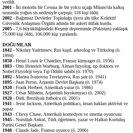
verildi.
2001
- İki motorlu bir Cessna ile bir yolcu uçağı Milano'da kalkış
sırasında yoğun sis nedeniyle çarpıştı; 118 kişi öldü.
2002
- Bağımsız Devletler Topluluğu üyesi altı ülke Kolektif
Güvenlik Anlaşması Örgütü adında bir askeri ittifak kurdu.
2005
- 7,6 büyüklüğündeki Keşmir depreminde (Pakistan) yaklaşık
75.000 kişi öldü, 106.000 kişi yaralandı.
DOĞUMLAR
1842
- Nikolay Yadrintsev, Rus kaşif, arkeolog ve Türkolog (ö.
1894)
1850
- Henri Louis le Chatelier, Fransız kimyager (ö. 1936)
1883
- Otto Heinrich Warburg, Alman fizyolog, tıp doktoru ve
Nobel Fizyoloji veya Tıp Ödülü sahibi (ö. 1970)
1892
- Marina İvanovna Tsvetayeva, Rus şair (ö. 1941)
1895
- Juan Peron, Arjantin Devlet Başkanı (ö. 1974)
1920
- Frank Herbert, Amerikalı yazar (ö. 1986)
1927
- César Milstein, Arjantinli biyokimyacı (ö. 2002)
1928
- Didi, Brezilyalı futbolcu (ö. 2001)
1941
- Jesse Jackson, Amerikalı politikacı, insan hakları aktivisti ve
papaz
1943
- Chevy Chase, Amerikalı komedyen ve sinema oyuncusu
1945
- Nurullah Ankut, Türk öğretmen, yazar ve Halkın Kurtuluş
Partisi Genel Başkanı
1948
- Claude Jade, Fransız oyuncu (ö. 2006)