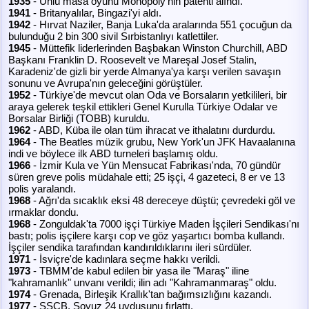
1935
- Ünlü masa oyunu Monopoly'nin patenti alındı.
1941
- Britanyalılar, Bingazi'yi aldı.
1942
- Hırvat Naziler, Banja Luka'da aralarında 551 çocuğun da
bulunduğu 2 bin 300 sivil Sırbistanlıyı katlettiler.
1945
- Müttefik liderlerinden Başbakan Winston Churchill, ABD
Başkanı Franklin D. Roosevelt ve Mareşal Josef Stalin,
Karadeniz'de gizli bir yerde Almanya'ya karşı verilen savaşın
sonunu ve Avrupa'nın geleceğini görüştüler.
1952
- Türkiye'de mevcut olan Oda ve Borsaların yetkilileri, bir
araya gelerek teşkil ettikleri Genel Kurulla Türkiye Odalar ve
Borsalar Birliği (TOBB) kuruldu.
1962
- ABD, Küba ile olan tüm ihracat ve ithalatını durdurdu.
1964
- The Beatles müzik grubu, New York'un JFK Havaalanına
indi ve böylece ilk ABD turneleri başlamış oldu.
1966
- İzmir Kula ve Yün Mensucat Fabrikası'nda, 70 gündür
süren greve polis müdahale etti; 25 işçi, 4 gazeteci, 8 er ve 13
polis yaralandı.
1968
- Ağrı'da sıcaklık eksi 48 dereceye düştü; çevredeki göl ve
ırmaklar dondu.
1968
- Zonguldak'ta 7000 işçi Türkiye Maden İşçileri Sendikası'nı
bastı; polis işçilere karşı cop ve göz yaşartıcı bomba kullandı.
İşçiler sendika tarafından kandırıldıklarını ileri sürdüler.
1971
- İsviçre'de kadınlara seçme hakkı verildi.
1973
- TBMM'de kabul edilen bir yasa ile "Maraş" iline
"kahramanlık" unvanı verildi; ilin adı "Kahramanmaraş" oldu.
1974
- Grenada, Birleşik Krallık'tan bağımsızlığını kazandı.
1977
- SSCB, Soyuz 24 uydusunu fırlattı.