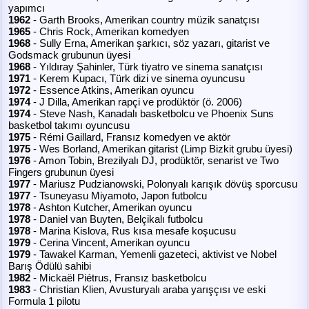
yapımcı
1962
- Garth Brooks, Amerikan country müzik sanatçısı
1965
- Chris Rock, Amerikan komedyen
1968
- Sully Erna, Amerikan şarkıcı, söz yazarı, gitarist ve
Godsmack grubunun üyesi
1968
- Yıldıray Şahinler, Türk tiyatro ve sinema sanatçısı
1971
- Kerem Kupacı, Türk dizi ve sinema oyuncusu
1972
- Essence Atkins, Amerikan oyuncu
1974
- J Dilla, Amerikan rapçi ve prodüktör (ö. 2006)
1974
- Steve Nash, Kanadalı basketbolcu ve Phoenix Suns
basketbol takımı oyuncusu
1975
- Rémi Gaillard, Fransız komedyen ve aktör
1975
- Wes Borland, Amerikan gitarist (Limp Bizkit grubu üyesi)
1976
- Amon Tobin, Brezilyalı DJ, prodüktör, senarist ve Two
Fingers grubunun üyesi
1977
- Mariusz Pudzianowski, Polonyalı karışık dövüş sporcusu
1977
- Tsuneyasu Miyamoto, Japon futbolcu
1978
- Ashton Kutcher, Amerikan oyuncu
1978
- Daniel van Buyten, Belçikalı futbolcu
1978
- Marina Kislova, Rus kısa mesafe koşucusu
1979
- Cerina Vincent, Amerikan oyuncu
1979
- Tawakel Karman, Yemenli gazeteci, aktivist ve Nobel
Barış Ödülü sahibi
1982
- Mickaël Piétrus, Fransız basketbolcu
1983
- Christian Klien, Avusturyalı araba yarışçısı ve eski
Formula 1 pilotu