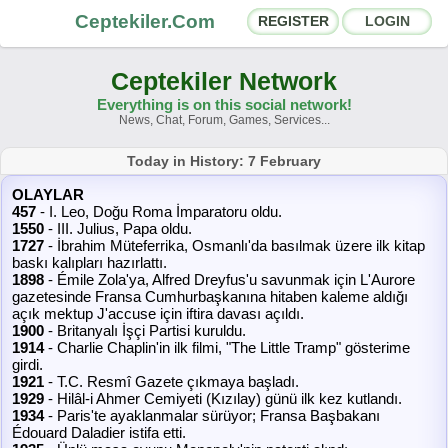
Ceptekiler.Com
REGISTER
LOGIN
Ceptekiler Network
Everything is on this social network!
News, Chat, Forum, Games, Services...
Forums
Social Shares
Today in History: 7 February
OLAYLAR
Chat Rooms
App Ecosystem
457
- I. Leo, Doğu Roma İmparatoru oldu.
1550
- III. Julius, Papa oldu.
1727
- İbrahim Müteferrika, Osmanlı'da basılmak üzere ilk kitap
Announcements
Contact
baskı kalıpları hazırlattı.
1898
- Émile Zola'ya, Alfred Dreyfus'u savunmak için L'Aurore
gazetesinde Fransa Cumhurbaşkanına hitaben kaleme aldığı
About Us
açık mektup J'accuse için iftira davası açıldı.
1900
- Britanyalı İşçi Partisi kuruldu.
1914
- Charlie Chaplin'in ilk filmi, "The Little Tramp" gösterime
Ceptekiler.Com - v2025.01
girdi.
1921
- T.C. Resmî Gazete çıkmaya başladı.
Licence
F.A.Q.
C.S.
Contract
1929
- Hilâl-i Ahmer Cemiyeti (Kızılay) günü ilk kez kutlandı.
1934
- Paris'te ayaklanmalar sürüyor; Fransa Başbakanı
Édouard Daladier istifa etti.