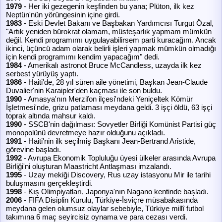
1979
- Her iki gezegenin keşfinden bu yana; Plüton, ilk kez
Neptün'nün yörüngesinin içine girdi.
1983
- Eski Devlet Bakanı ve Başbakan Yardımcısı Turgut Özal,
"Artık yeniden bürokrat olamam, müsteşarlık yapmam mümkün
değil. Kendi programımı uygulayabilirsem parti kuracağım. Ancak
ikinci, üçüncü adam olarak belirli işleri yapmak mümkün olmadığı
için kendi programımı kendim yapacağım" dedi.
1984
- Amerikalı astronot Bruce McCandless, uzayda ilk kez
serbest yürüyüş yaptı.
1986
- Haiti'de, 28 yıl süren aile yönetimi, Başkan Jean-Claude
Duvalier'nin Karaipler'den kaçması ile son buldu.
1990
- Amasya'nın Merzifon ilçesi'ndeki Yeniçeltek Kömür
İşletmesi'nde, grizu patlaması meydana geldi. 3 işçi öldü, 63 işçi
toprak altında mahsur kaldı.
1990
- SSCB'nin dağılması: Sovyetler Birliği Komünist Partisi güç
monopolünü devretmeye hazır olduğunu açıkladı.
1991
- Haiti'nin ilk seçilmiş Başkanı Jean-Bertrand Aristide,
görevine başladı.
1992
- Avrupa Ekonomik Topluluğu üyesi ülkeler arasında Avrupa
Birliği'ni oluşturan Maastricht Antlaşması imzalandı.
1995
- Uzay mekiği Discovery, Rus uzay istasyonu Mir ile tarihi
buluşmasını gerçekleştirdi.
1998
- Kış Olimpiyatları, Japonya'nın Nagano kentinde başladı.
2006
- FIFA Disiplin Kurulu, Türkiye-İsviçre müsabakasında
meydana gelen olumsuz olaylar sebebiyle, Türkiye millî futbol
takımına 6 maç seyircisiz oynama ve para cezası verdi.