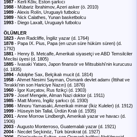
1987
- Kerli Kõiv, Eston şarkıcı
1988
- Mübariz İbrahimov, Azeri asker (ö. 2010)
1989
- Alexis Rolín, Uruguaylı futbolcu
1989
- Nick Calathes, Yunan basketbolcu
1993
- Diego Laxalt, Uruguaylı futbolcu
ÖLÜMLER
1823
- Ann Radcliffe, İngiliz yazar (d. 1764)
1878
- Papa IX. Pius, Papa (en uzun süre hüküm süren) (d.
1792)
1881
- Henry B. Metcalfe, Amerikalı siyasetçi ve ABD Temsilciler
Meclisi üyesi (d. 1805)
1885
- İvasaki Yataro, Japon finansör ve Mitsubishi'nin kurucusu
(d. 1835)
1894
- Adolphe Sax, Belçikalı mucit (d. 1814)
1958
- Ahmet Nesimi Sayman, Osmanlı devlet adamı (İttihat ve
Terakki'nin son Hariciye Nazırı) (d. 1876)
1960
- İgor Kurçatov, Rus fizikçi (d. 1903)
1979
- Josef Mengele, Alman Nazi doktor (d. 1911)
1985
- Matt Monro, İngiliz şarkıcı (d. 1930)
1986
- Minoru Yamasaki, Amerikalı mimar (İkiz Kuleler) (d. 1912)
1999
- Hüseyin bin Tallal, Ürdün Kralı (d. 1935)
2001
- Anne Morrow Lindbergh, Amerikalı yazar ve havacı (d.
1906)
2003
- Augusto Monterroso, Guatemalalı yazar (d. 1921)
2004
- Necdet Seçkinöz, Türk bürokrat (d. 1927)
2006
- Dürrüşehvar Sultan, son Osmanlı halifesi Abdülmecid