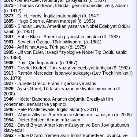
1870
- Alfred Adler, Avusturyalı psikiyatrist (ö. 1937)
1873
- Thomas Andrews, İrlandalı gemi mühendisi ve iş adamı
(ö. 1912)
1877
- G. H. Hardy, İngiliz matematikçi (ö. 1947)
1885
- Hugo Sperrle, Alman mareşal (ö. 1953)
1885
- Sinclair Lewis, Amerikan yazar ve Nobel Edebiyat Ödülü
sahibi (ö. 1951)
1887
- Eubie Blake, Amerikan piyanist ve besteci (ö. 1983)
1901
- Seyfettin Özege, Türk bibliyograf (ö. 1981)
1904
- Arif Nihat Asya, Türk şair (ö. 1975)
1905
- Ulf von Euler, İsveçli fizyolog ve Nobel Tıp Ödülü sahibi
(ö. 1983)
1906
- Puyi, Çin İmparatoru (ö. 1967)
1907
- Cevdet Kudret, Türk yazar ve edebiyat tarihçisi (ö. 1992)
1913
- Ramón Mercader, İspanyol suikastçı (Lev Troçki'nin katili)
(ö. 1978)
1927
- Juliette Gréco, Fransız şarkıcı ve aktris
1929
- Aysel Gürel, Türk söz yazarı ve tiyatro oyuncusu (ö.
2008)
1946
- Héctor Babenco, Arjantin doğumlu Brezilyalı film
yönetmeni, senarist ve yapımcı
1946
- Pete Postlethwaite, İngiliz aktör (ö. 2011)
1947
- Wayne Allwine, Amerikan seslendirme sanatçısı (ö. 2009)
1954
- Dieter Bohlen, Alman müzisyen
1962
- David Bryan, Amerikan müzisyen ve Bon Jovi grubunun
klavyecisi
1962
- Eddie Izzard, Yemen asıllı İngiliz komedyen, oyuncu ve