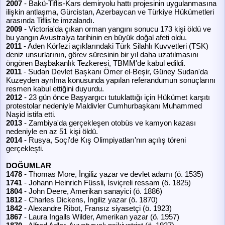
2007
- Bakü-Tiflis-Kars demiryolu hattı projesinin uygulanmasına
ilişkin antlaşma, Gürcistan, Azerbaycan ve Türkiye Hükümetleri
arasında Tiflis'te imzalandı.
2009
- Victoria'da çıkan orman yangını sonucu 173 kişi öldü ve
bu yangın Avustralya tarihinin en büyük doğal afeti oldu.
2011
- Aden Körfezi açıklarındaki Türk Silahlı Kuvvetleri (TSK)
deniz unsurlarının, görev süresinin bir yıl daha uzatılmasını
öngören Başbakanlık Tezkeresi, TBMM'de kabul edildi.
2011
- Sudan Devlet Başkanı Ömer el-Beşir, Güney Sudan'da
Kuzeyden ayrılma konusunda yapılan referandumun sonuçlarını
resmen kabul ettiğini duyurdu.
2012
- 23 gün önce Başyargıcı tutuklattığı için Hükümet karşıtı
protestolar nedeniyle Maldivler Cumhurbaşkanı Muhammed
Naşid istifa etti.
2013
- Zambiya'da gerçekleşen otobüs ve kamyon kazası
nedeniyle en az 51 kişi öldü.
2014
- Rusya, Soçi'de Kış Olimpiyatları'nın açılış töreni
gerçekleşti.
DOĞUMLAR
1478
- Thomas More, İngiliz yazar ve devlet adamı (ö. 1535)
1741
- Johann Heinrich Füssli, İsviçreli ressam (ö. 1825)
1804
- John Deere, Amerikan sanayici (ö. 1886)
1812
- Charles Dickens, İngiliz yazar (ö. 1870)
1842
- Alexandre Ribot, Fransız siyasetçi (ö. 1923)
1867
- Laura Ingalls Wilder, Amerikan yazar (ö. 1957)