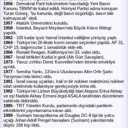
1956
- Demokrat Parti hükümetinin hazırladığı Yeni Basın
Kanunu TBMM'de kabul edildi. Hürriyet Partisi adına konuşan
Turan Güneş, "bu kanunla, değil basın özgürlüğü, basın bile
kalmayacak" dedi.
1957
- Atatürk Üniversitesi kuruldu.
1958
- İstanbul, Beyazıt Meydanı'nda Büyük Kıbrıs Mitingi
yapıldı.
1962
- 100 kadar işsiz hamal İstanbul valiliğine yürüyüş yaptı.
1964
- Türkiye'nin 26 ilinde kısmi senato seçimleri yapıldı. AP 31,
CHP 19, bağımsızlar 1 senatörlük elde etti.
1966
- Ronald Reagan, Kaliforniya'nın 33. valisi oldu.
1967
- İsrail birlikleri Kudüs'e girdi (Altı Gün Savaşları).
1973
- Yavuz zırhlısı Deniz Kuvvetleri'nden törenle emekliye
ayrıldı.
1977
- Semiha Yankı, 13'üncü Uluslararası Altın Orfe Şarkı
Yarışması'nda birinci oldu.
1981
- İsrail savaş uçakları, Irak'ın bir nükleer reaktörünü nükleer
silah üretiminde kullanılıyor gerekçesiyle imha etti.
1982
- Türkiye'nin Lizbon Büyükelçiliği İdari Ataşesi Erkut Akbay
ve eşi Nadide Akbay Ermeni örgüt ASALA tarafından düzenlenen
saldırıda öldürüldü.
1985
- TRT Yönetim Kurulu, parlamento dışındaki partilerin
etkinliklerini yayınlamama kararı aldı.
1989
- Surinam havayollarına ait Douglas DC-8 tipi bir yolcu
uçağı Johan Adolf Pengel havaalanı (Surinam) yakınlarında
düştü: 168 kişi öldü.