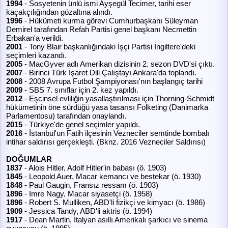
1994
- Sosyetenin ünlü ismi Ayşegül Tecimer, tarihi eser
kaçakçılığından gözaltına alındı.
1996
- Hükümeti kurma görevi Cumhurbaşkanı Süleyman
Demirel tarafından Refah Partisi genel başkanı Necmettin
Erbakan'a verildi.
2001
- Tony Blair başkanlığındaki İşçi Partisi İngiltere'deki
seçimleri kazandı.
2005
- MacGyver adlı Amerikan dizisinin 2. sezon DVD'si çıktı.
2007
- Birinci Türk İşaret Dili Çalıştayı Ankara'da toplandı.
2008
- 2008 Avrupa Futbol Şampiyonası'nın başlangıç tarihi
2009
- SBS 7. sınıflar için 2. kez yapıldı.
2012
- Eşcinsel evliliğin yasallaştırılması için Thorning-Schmidt
hükümetinin öne sürdüğü yasa tasarısı Folketing (Danimarka
Parlamentosu) tarafından onaylandı.
2015
- Türkiye'de genel seçimler yapıldı.
2016
- İstanbul'un Fatih ilçesinin Vezneciler semtinde bombalı
intihar saldırısı gerçekleşti. (Bknz. 2016 Vezneciler Saldırısı)
DOĞUMLAR
1837
- Alois Hitler, Adolf Hitler'in babası (ö. 1903)
1845
- Leopold Auer, Macar kemancı ve bestekar (ö. 1930)
1848
- Paul Gaugin, Fransız ressam (ö. 1903)
1896
- Imre Nagy, Macar siyasetçi (ö. 1958)
1896
- Robert S. Mulliken, ABD'li fizikçi ve kimyacı (ö. 1986)
1909
- Jessica Tandy, ABD'li aktris (ö. 1994)
1917
- Dean Martin, İtalyan asıllı Amerikalı şarkıcı ve sinema