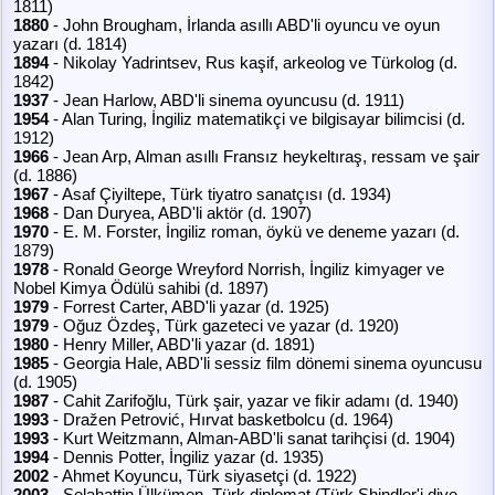
1811)
1880
- John Brougham, İrlanda asıllı ABD'li oyuncu ve oyun
yazarı (d. 1814)
1894
- Nikolay Yadrintsev, Rus kaşif, arkeolog ve Türkolog (d.
1842)
1937
- Jean Harlow, ABD'li sinema oyuncusu (d. 1911)
1954
- Alan Turing, İngiliz matematikçi ve bilgisayar bilimcisi (d.
1912)
1966
- Jean Arp, Alman asıllı Fransız heykeltıraş, ressam ve şair
(d. 1886)
1967
- Asaf Çiyiltepe, Türk tiyatro sanatçısı (d. 1934)
1968
- Dan Duryea, ABD'li aktör (d. 1907)
1970
- E. M. Forster, İngiliz roman, öykü ve deneme yazarı (d.
1879)
1978
- Ronald George Wreyford Norrish, İngiliz kimyager ve
Nobel Kimya Ödülü sahibi (d. 1897)
1979
- Forrest Carter, ABD'li yazar (d. 1925)
1979
- Oğuz Özdeş, Türk gazeteci ve yazar (d. 1920)
1980
- Henry Miller, ABD'li yazar (d. 1891)
1985
- Georgia Hale, ABD'li sessiz film dönemi sinema oyuncusu
(d. 1905)
1987
- Cahit Zarifoğlu, Türk şair, yazar ve fikir adamı (d. 1940)
1993
- Dražen Petrović, Hırvat basketbolcu (d. 1964)
1993
- Kurt Weitzmann, Alman-ABD'li sanat tarihçisi (d. 1904)
1994
- Dennis Potter, İngiliz yazar (d. 1935)
2002
- Ahmet Koyuncu, Türk siyasetçi (d. 1922)
2003
- Selahattin Ülkümen, Türk diplomat (Türk Shindler'i diye