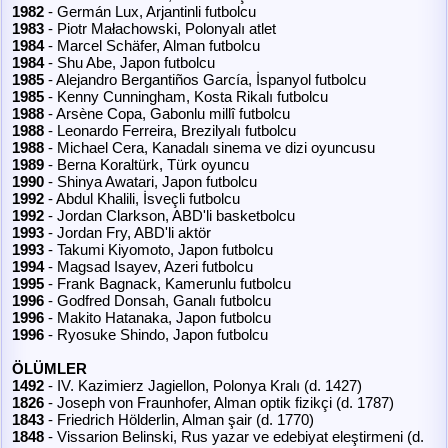
1982
- Germán Lux, Arjantinli futbolcu
1983
- Piotr Małachowski, Polonyalı atlet
1984
- Marcel Schäfer, Alman futbolcu
1984
- Shu Abe, Japon futbolcu
1985
- Alejandro Bergantiños García, İspanyol futbolcu
1985
- Kenny Cunningham, Kosta Rikalı futbolcu
1988
- Arsène Copa, Gabonlu millî futbolcu
1988
- Leonardo Ferreira, Brezilyalı futbolcu
1988
- Michael Cera, Kanadalı sinema ve dizi oyuncusu
1989
- Berna Koraltürk, Türk oyuncu
1990
- Shinya Awatari, Japon futbolcu
1992
- Abdul Khalili, İsveçli futbolcu
1992
- Jordan Clarkson, ABD'li basketbolcu
1993
- Jordan Fry, ABD'li aktör
1993
- Takumi Kiyomoto, Japon futbolcu
1994
- Magsad Isayev, Azeri futbolcu
1995
- Frank Bagnack, Kamerunlu futbolcu
1996
- Godfred Donsah, Ganalı futbolcu
1996
- Makito Hatanaka, Japon futbolcu
1996
- Ryosuke Shindo, Japon futbolcu
ÖLÜMLER
1492
- IV. Kazimierz Jagiellon, Polonya Kralı (d. 1427)
1826
- Joseph von Fraunhofer, Alman optik fizikçi (d. 1787)
1843
- Friedrich Hölderlin, Alman şair (d. 1770)
1848
- Vissarion Belinski, Rus yazar ve edebiyat eleştirmeni (d.