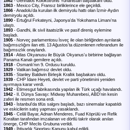
1862
- Gennaios Kolokotronis Yunanistan başbakanı oldu.
1863
- Mexico City, Fransız birliklerince ele geçirildi.
1866
- Anadolu'da kurulan ilk demiryolu hattı olan İzmir-Aydın
demiryolu açıldı.
1890
- Ertuğrul Fırkateyni, Japonya'da Yokohama Limanı'na
ulaştı.
1893
- Gandhi, ilk sivil itaatsizlik ve pasif direniş eylemine
başladı.
1905
- Norveç parlamentosu İsveç ile olan birliğinden ayrılarak
bağımsızlığını ilan etti. 13 Ağustos'ta düzenlenen referandum ile
bağımsızlık onaylandı.
1914
- Atlas Okyanusu ile Büyük Okyanus'u birbirine bağlayan
Panama Kanalı gemilere açıldı.
1918
- Osmanlı'nın 9. Ordusu kuruldu.
1929
- Vatikan bağımsız devlet oldu.
1935
- Stanley Baldwin Birleşik Krallık başbakanı oldu.
1939
- CHP İdare Heyeti, devlet ve parti yönetimini yeniden
ayırmaya karar verdi.
1942
- Etimesgut fabrikasında yapılan ilk Türk uçağı havalandı.
1942
- II. Dünya Savaşı: Midway Muharebesi, ABD'nin kesin
zaferi ile resmen sona erdi.
1943
- İstanbul'da tifüs salgını başladı, bazı sinemalar kapatıldı
ve eskicilerin satış yapması yasaklandı.
1945
- Celâl Bayar, Adnan Menderes, Fuad Köprülü ve Refik
Koraltan tarafından imzalanan ve dörtlü takrir olarak anılan
önerge, CHP Meclis Grubuna verildi.
1949
- İhtiyarlık Sigortası Kanunu kabul edildi.