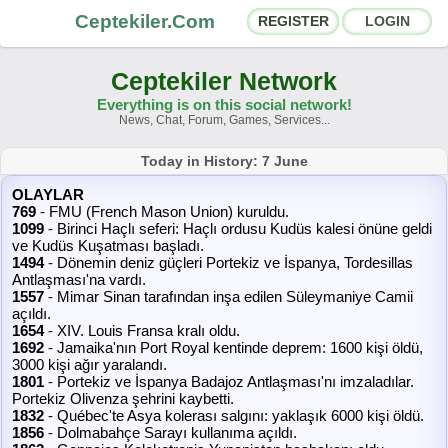
Ceptekiler.Com
REGISTER
LOGIN
Ceptekiler Network
Everything is on this social network!
News, Chat, Forum, Games, Services...
Forums
Social Shares
Today in History: 7 June
OLAYLAR
Chat Rooms
App Ecosystem
769
- FMU (French Mason Union) kuruldu.
1099
- Birinci Haçlı seferi: Haçlı ordusu Kudüs kalesi önüne geldi
ve Kudüs Kuşatması başladı.
Announcements
Contact
1494
- Dönemin deniz güçleri Portekiz ve İspanya, Tordesillas
Antlaşması'na vardı.
1557
- Mimar Sinan tarafından inşa edilen Süleymaniye Camii
About Us
açıldı.
1654
- XIV. Louis Fransa kralı oldu.
1692
- Jamaika'nın Port Royal kentinde deprem: 1600 kişi öldü,
Ceptekiler.Com - v2025.01
3000 kişi ağır yaralandı.
1801
- Portekiz ve İspanya Badajoz Antlaşması'nı imzaladılar.
Licence
F.A.Q.
C.S.
Contract
Portekiz Olivenza şehrini kaybetti.
1832
- Québec'te Asya kolerası salgını: yaklaşık 6000 kişi öldü.
1856
- Dolmabahçe Sarayı kullanıma açıldı.