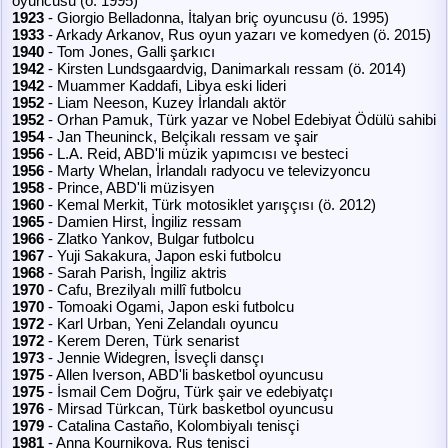
oyuncusu (ö. 1995)
1923
- Giorgio Belladonna, İtalyan briç oyuncusu (ö. 1995)
1933
- Arkady Arkanov, Rus oyun yazarı ve komedyen (ö. 2015)
1940
- Tom Jones, Galli şarkıcı
1942
- Kirsten Lundsgaardvig, Danimarkalı ressam (ö. 2014)
1942
- Muammer Kaddafi, Libya eski lideri
1952
- Liam Neeson, Kuzey İrlandalı aktör
1952
- Orhan Pamuk, Türk yazar ve Nobel Edebiyat Ödülü sahibi
1954
- Jan Theuninck, Belçikalı ressam ve şair
1956
- L.A. Reid, ABD'li müzik yapımcısı ve besteci
1956
- Marty Whelan, İrlandalı radyocu ve televizyoncu
1958
- Prince, ABD'li müzisyen
1960
- Kemal Merkit, Türk motosiklet yarışçısı (ö. 2012)
1965
- Damien Hirst, İngiliz ressam
1966
- Zlatko Yankov, Bulgar futbolcu
1967
- Yuji Sakakura, Japon eski futbolcu
1968
- Sarah Parish, İngiliz aktris
1970
- Cafu, Brezilyalı millî futbolcu
1970
- Tomoaki Ogami, Japon eski futbolcu
1972
- Karl Urban, Yeni Zelandalı oyuncu
1972
- Kerem Deren, Türk senarist
1973
- Jennie Widegren, İsveçli dansçı
1975
- Allen Iverson, ABD'li basketbol oyuncusu
1975
- İsmail Cem Doğru, Türk şair ve edebiyatçı
1976
- Mirsad Türkcan, Türk basketbol oyuncusu
1979
- Catalina Castaño, Kolombiyalı tenisçi
1981
- Anna Kournikova, Rus tenisçi