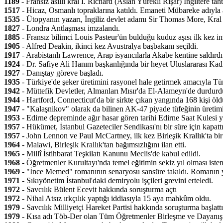
1189
- Fransız asıllı kral I. Richard (Aslan Yürekli Rişar) İngiltere taht
1517
- Hicaz, Osmanlı topraklarına katıldı. Emaneti Mübareke adıyla 
1535
- Ütopyanın yazarı, İngiliz devlet adamı Sir Thomas More, Kral VI
1827
- Londra Antlaşması imzalandı.
1885
- Fransız bilimci Louis Pasteur'ün bulduğu kuduz aşısı ilk kez i
1905
- Alfred Deakin, ikinci kez Avustralya başbakanı seçildi.
1917
- Arabistanlı Lawrence, Arap isyancılarla Akabe kentine saldırdı
1924
- Dr. Safiye Ali Hanım başkanlığında bir heyet Uluslararası Kadı
1927
- Danıştay göreve başladı.
1935
- Türkiye'de şeker üretimini rasyonel hale getirmek amacıyla Tür
1942
- Müttefik Devletler, Almanları Mısır'da El-Alameyn'de durdurdu
1944
- Hartford, Connecticut'da bir sirkte çıkan yangında 168 kişi öldü
1947
- "Kalaşnikov" olarak da bilinen AK-47 piyade tüfeğinin üretimi
1953
- Edirne depreminde ağır hasar gören tarihi Edirne Saat Kulesi yı
1957
- Hükümet, İstanbul Gazeteciler Sendikası'nı bir süre için kapattı
1957
- John Lennon ve Paul McCartney, ilk kez Birleşik Krallık'ta bir f
1964
- Malawi, Birleşik Krallık'tan bağımsızlığını ilan etti.
1965
- Millî İstihbarat Teşkilatı Kanunu Meclis'de kabul edildi.
1968
- Öğretmenler Kurultayı'nda temel eğitimin sekiz yıl olması isten
1969
- "İnce Memed" romanının senaryosu sansüre takıldı. Romanın ya
1971
- Sıkıyönetim İstanbul'daki demiryolu işçileri grevini erteledi.
1972
- Savcılık Bülent Ecevit hakkında soruşturma açtı
1972
- Nihal Atsız ırkçılık yaptığı iddiasıyla 15 aya mahkûm oldu.
1979
- Savcılık Milliyetçi Hareket Partisi hakkında soruşturma başlattı
1979
- Kısa adı Töb-Der olan Tüm Öğretmenler Birleşme ve Dayanışm