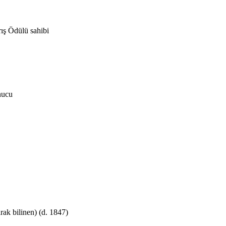
ış Ödülü sahibi
nucu
arak bilinen) (d. 1847)