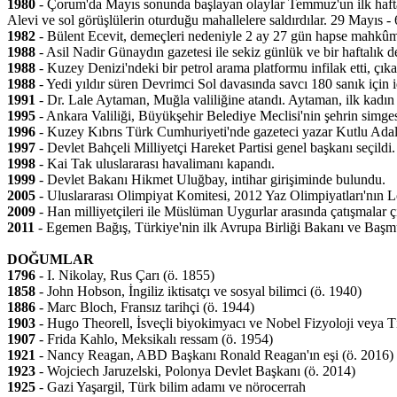
1980
- Çorum'da Mayıs sonunda başlayan olaylar Temmuz'un ilk haftası
Alevi ve sol görüşlülerin oturduğu mahallelere saldırdılar. 29 Mayıs 
1982
- Bülent Ecevit, demeçleri nedeniyle 2 ay 27 gün hapse mahkûm
1988
- Asil Nadir Günaydın gazetesi ile sekiz günlük ve bir haftalık d
1988
- Kuzey Denizi'ndeki bir petrol arama platformu infilak etti, çık
1988
- Yedi yıldır süren Devrimci Sol davasında savcı 180 sanık için i
1991
- Dr. Lale Aytaman, Muğla valiliğine atandı. Aytaman, ilk kadın 
1995
- Ankara Valiliği, Büyükşehir Belediye Meclisi'nin şehrin simgesi 
1996
- Kuzey Kıbrıs Türk Cumhuriyeti'nde gazeteci yazar Kutlu Adal
1997
- Devlet Bahçeli Milliyetçi Hareket Partisi genel başkanı seçild
1998
- Kai Tak uluslararası havalimanı kapandı.
1999
- Devlet Bakanı Hikmet Uluğbay, intihar girişiminde bulundu.
2005
- Uluslararası Olimpiyat Komitesi, 2012 Yaz Olimpiyatları'nın Lo
2009
- Han milliyetçileri ile Müslüman Uygurlar arasında çatışmalar çık
2011
- Egemen Bağış, Türkiye'nin ilk Avrupa Birliği Bakanı ve Başmü
DOĞUMLAR
1796
- I. Nikolay, Rus Çarı (ö. 1855)
1858
- John Hobson, İngiliz iktisatçı ve sosyal bilimci (ö. 1940)
1886
- Marc Bloch, Fransız tarihçi (ö. 1944)
1903
- Hugo Theorell, İsveçli biyokimyacı ve Nobel Fizyoloji veya T
1907
- Frida Kahlo, Meksikalı ressam (ö. 1954)
1921
- Nancy Reagan, ABD Başkanı Ronald Reagan'ın eşi (ö. 2016)
1923
- Wojciech Jaruzelski, Polonya Devlet Başkanı (ö. 2014)
1925
- Gazi Yaşargil, Türk bilim adamı ve nörocerrah