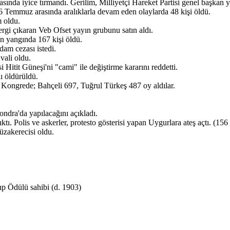
nda iyice tırmandı. Gerilim, Milliyetçi Hareket Partisi genel başkan y
- 6 Temmuz arasında aralıklarla devam eden olaylarda 48 kişi öldü.
 oldu.
ergi çıkaran Veb Ofset yayın grubunu satın aldı.
an yangında 167 kişi öldü.
dam cezası istedi.
vali oldu.
Hitit Güneşi'ni "cami" ile değiştirme kararını reddetti.
ı öldürüldü.
i. Kongrede; Bahçeli 697, Tuğrul Türkeş 487 oy aldılar.
ndra'da yapılacağını açıkladı.
tı. Polis ve askerler, protesto gösterisi yapan Uygurlara ateş açtı. (156 
zakerecisi oldu.
ıp Ödülü sahibi (d. 1903)