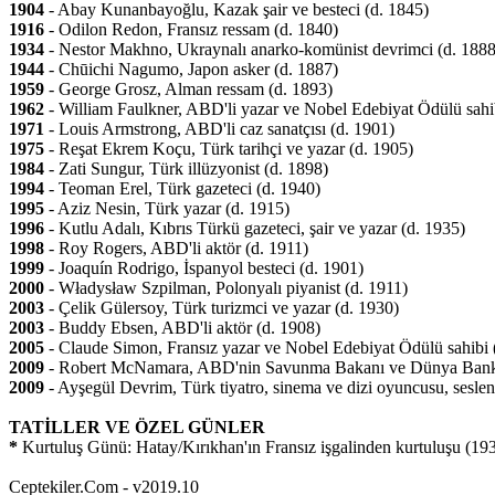
1904
- Abay Kunanbayoğlu, Kazak şair ve besteci (d. 1845)
1916
- Odilon Redon, Fransız ressam (d. 1840)
1934
- Nestor Makhno, Ukraynalı anarko-komünist devrimci (d. 1888
1944
- Chūichi Nagumo, Japon asker (d. 1887)
1959
- George Grosz, Alman ressam (d. 1893)
1962
- William Faulkner, ABD'li yazar ve Nobel Edebiyat Ödülü sahi
1971
- Louis Armstrong, ABD'li caz sanatçısı (d. 1901)
1975
- Reşat Ekrem Koçu, Türk tarihçi ve yazar (d. 1905)
1984
- Zati Sungur, Türk illüzyonist (d. 1898)
1994
- Teoman Erel, Türk gazeteci (d. 1940)
1995
- Aziz Nesin, Türk yazar (d. 1915)
1996
- Kutlu Adalı, Kıbrıs Türkü gazeteci, şair ve yazar (d. 1935)
1998
- Roy Rogers, ABD'li aktör (d. 1911)
1999
- Joaquín Rodrigo, İspanyol besteci (d. 1901)
2000
- Władysław Szpilman, Polonyalı piyanist (d. 1911)
2003
- Çelik Gülersoy, Türk turizmci ve yazar (d. 1930)
2003
- Buddy Ebsen, ABD'li aktör (d. 1908)
2005
- Claude Simon, Fransız yazar ve Nobel Edebiyat Ödülü sahibi 
2009
- Robert McNamara, ABD'nin Savunma Bakanı ve Dünya Banka
2009
- Ayşegül Devrim, Türk tiyatro, sinema ve dizi oyuncusu, sesle
TATİLLER VE ÖZEL GÜNLER
*
Kurtuluş Günü: Hatay/Kırıkhan'ın Fransız işgalinden kurtuluşu (19
Ceptekiler.Com - v2019.10