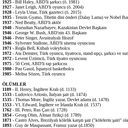
1925
- Bill Haley, ABD'li şarkıcı (ö. 1981)
1927
- Janet Leigh, ABD'li oyuncu (ö. 2004)
1928
- Leyla Umar, Türk gazeteci (ö. 2015)
1935
- Tenzin Gyatso, Tibetin dini önderi (Dalay Lama) ve Nobel Bar
1937
- Ned Beatty, ABD'li aktör
1940
- Nursultan Nazarbayev, Kazakistan Devlet Başkanı
1946
- George W. Bush, ABD'nin 43. Başkanı
1946
- Peter Singer, Avustralyalı filozof
1946
- Sylvester Stallone, ABD'li sinema oyuncusu
1971
- Regla Bell, Kübalı voleybolcu
1972
- Ata Demirer, Türk oyuncu, tiyatrocu, stand-upçı, şarkıcı ve su
1972
- Levent Üzümcü, Türk tiyatro oyuncusu
1975
- 50 Cent, ABD'li rap şarkıcısı
1980
- Pau Gasol, İspanyol basketbolcu
1985
- Melisa Sözen, Türk oyuncu
ÖLÜMLER
1189
- II. Henry, İngiltere Kralı (d. 1133)
1533
- Ludovico Ariosto, İtalyan şair (d. 1474)
1535
- Thomas More, İngiliz yazar, Devlet adamı (d. 1478)
1553
- VI. Edward, İngiltere ve İrlanda Kralı (d. 1537)
1762
- III. Petro, Rus Çarı (d. 1728)
1854
- Georg Ohm, Alman fizikçi (d. 1789)
1871
- Castro Alves, Brezilyalı kölelik karşıtı şair ("kölelerin şairi" ol
1893
- Guy de Maupassant, Fransız yazar (d.1850)