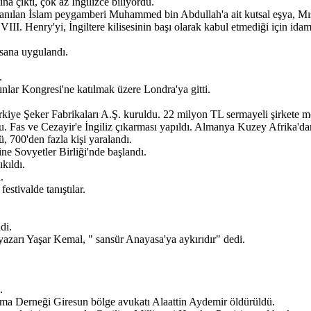
ına çıktı, çok az İngilizce biliyordu.
anılan İslam peygamberi Muhammed bin Abdullah'a ait kutsal eşya, Mısır
II. Henry'yi, İngiltere kilisesinin başı olarak kabul etmediği için idam
nsana uygulandı.
.
nlar Kongresi'ne katılmak üzere Londra'ya gitti.
kiye Şeker Fabrikaları A.Ş. kuruldu. 22 milyon TL sermayeli şirkete me
. Fas ve Cezayir'e İngiliz çıkarması yapıldı. Almanya Kuzey Afrika'da
, 700'den fazla kişi yaralandı.
ne Sovyetler Birliği'nde başlandı.
kıldı.
.
estivalde tanıştılar.
di.
zarı Yaşar Kemal, " sansür Anayasa'ya aykırıdır" dedi.
.
a Derneği Giresun bölge avukatı Alaattin Aydemir öldürüldü.