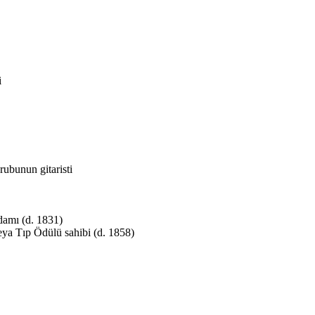
i
ubunun gitaristi
damı (d. 1831)
eya Tıp Ödülü sahibi (d. 1858)