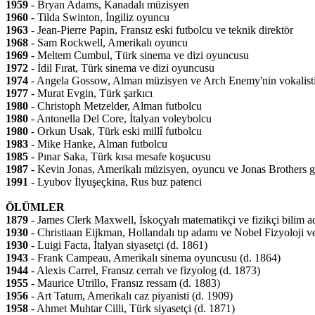
1959
- Bryan Adams, Kanadalı müzisyen
1960
- Tilda Swinton, İngiliz oyuncu
1963
- Jean-Pierre Papin, Fransız eski futbolcu ve teknik direktör
1968
- Sam Rockwell, Amerikalı oyuncu
1969
- Meltem Cumbul, Türk sinema ve dizi oyuncusu
1972
- İdil Fırat, Türk sinema ve dizi oyuncusu
1974
- Angela Gossow, Alman müzisyen ve Arch Enemy'nin vokalist
1977
- Murat Evgin, Türk şarkıcı
1980
- Christoph Metzelder, Alman futbolcu
1980
- Antonella Del Core, İtalyan voleybolcu
1980
- Orkun Usak, Türk eski millî futbolcu
1983
- Mike Hanke, Alman futbolcu
1985
- Pınar Saka, Türk kısa mesafe koşucusu
1987
- Kevin Jonas, Amerikalı müzisyen, oyuncu ve Jonas Brothers gr
1991
- Lyubov İlyuşeçkina, Rus buz patenci
ÖLÜMLER
1879
- James Clerk Maxwell, İskoçyalı matematikçi ve fizikçi bilim a
1930
- Christiaan Eijkman, Hollandalı tıp adamı ve Nobel Fizyoloji v
1930
- Luigi Facta, İtalyan siyasetçi (d. 1861)
1943
- Frank Campeau, Amerikalı sinema oyuncusu (d. 1864)
1944
- Alexis Carrel, Fransız cerrah ve fizyolog (d. 1873)
1955
- Maurice Utrillo, Fransız ressam (d. 1883)
1956
- Art Tatum, Amerikalı caz piyanisti (d. 1909)
1958
- Ahmet Muhtar Cilli, Türk siyasetçi (d. 1871)