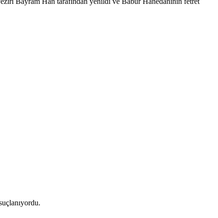
veziri Bayram Han tarafından yenildi ve Babür Hanedanının fetret
suçlanıyordu.