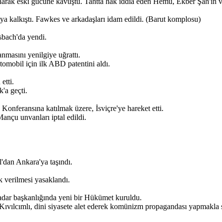
anarak eski gücüne kavuştu. Tahtta hak iddia eden Hemu, Ekber Şah'ın 
a kalkıştı. Fawkes ve arkadaşları idam edildi. (Barut komplosu)
osbach'da yendi.
nmasını yenilgiye uğrattı.
omobil için ilk ABD patentini aldı.
etti.
'a geçti.
nferansına katılmak üzere, İsviçre'ye hareket etti.
ançu unvanları iptal edildi.
'dan Ankara'ya taşındı.
k verilmesi yasaklandı.
Kadar başkanlığında yeni bir Hükümet kuruldu.
 Kıvılcımlı, dini siyasete alet ederek komünizm propagandası yapmakla 