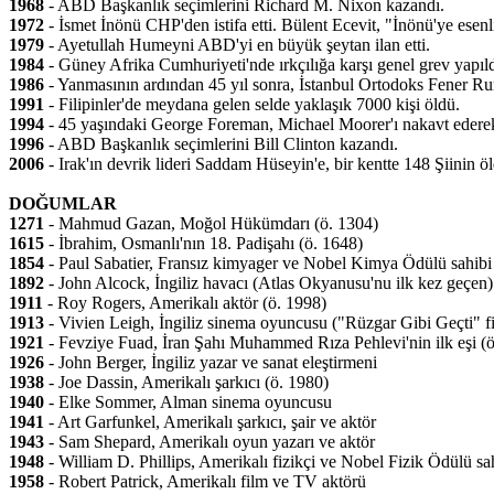
1968
- ABD Başkanlık seçimlerini Richard M. Nixon kazandı.
1972
- İsmet İnönü CHP'den istifa etti. Bülent Ecevit, "İnönü'ye esen
1979
- Ayetullah Humeyni ABD'yi en büyük şeytan ilan etti.
1984
- Güney Afrika Cumhuriyeti'nde ırkçılığa karşı genel grev yapıld
1986
- Yanmasının ardından 45 yıl sonra, İstanbul Ortodoks Fener Rum
1991
- Filipinler'de meydana gelen selde yaklaşık 7000 kişi öldü.
1994
- 45 yaşındaki George Foreman, Michael Moorer'ı nakavt ederek 
1996
- ABD Başkanlık seçimlerini Bill Clinton kazandı.
2006
- Irak'ın devrik lideri Saddam Hüseyin'e, bir kentte 148 Şiinin ö
DOĞUMLAR
1271
- Mahmud Gazan, Moğol Hükümdarı (ö. 1304)
1615
- İbrahim, Osmanlı'nın 18. Padişahı (ö. 1648)
1854
- Paul Sabatier, Fransız kimyager ve Nobel Kimya Ödülü sahibi
1892
- John Alcock, İngiliz havacı (Atlas Okyanusu'nu ilk kez geçen)
1911
- Roy Rogers, Amerikalı aktör (ö. 1998)
1913
- Vivien Leigh, İngiliz sinema oyuncusu ("Rüzgar Gibi Geçti" f
1921
- Fevziye Fuad, İran Şahı Muhammed Rıza Pehlevi'nin ilk eşi (ö
1926
- John Berger, İngiliz yazar ve sanat eleştirmeni
1938
- Joe Dassin, Amerikalı şarkıcı (ö. 1980)
1940
- Elke Sommer, Alman sinema oyuncusu
1941
- Art Garfunkel, Amerikalı şarkıcı, şair ve aktör
1943
- Sam Shepard, Amerikalı oyun yazarı ve aktör
1948
- William D. Phillips, Amerikalı fizikçi ve Nobel Fizik Ödülü sa
1958
- Robert Patrick, Amerikalı film ve TV aktörü