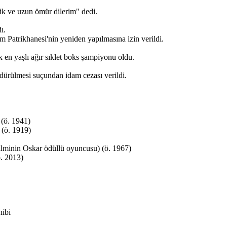
lik ve uzun ömür dilerim" dedi.
ı.
 Patrikhanesi'nin yeniden yapılmasına izin verildi.
en yaşlı ağır sıklet boks şampiyonu oldu.
ldürülmesi suçundan idam cezası verildi.
 (ö. 1941)
 (ö. 1919)
ilminin Oskar ödüllü oyuncusu) (ö. 1967)
. 2013)
hibi