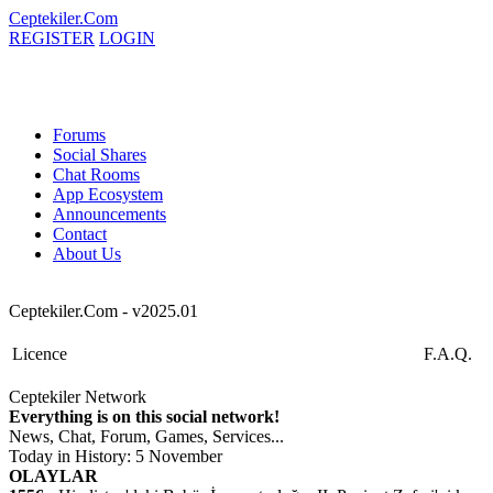
Ceptekiler.Com
REGISTER
LOGIN
Forums
Social Shares
Chat Rooms
App Ecosystem
Announcements
Contact
About Us
Ceptekiler.Com - v2025.01
Licence
F.A.Q.
Ceptekiler Network
Everything is on this social network!
News, Chat, Forum, Games, Services...
Today in History: 5 November
OLAYLAR