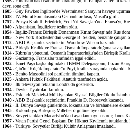
1556
- Hindistan'daki Babür İmparatorluğu, II. Panipat Zaferi'ni kaz
devri sona erdi.
1605
- Guy Fawkes İngiltere'de Westminster Sarayı'nı havaya uçurmay
1638
- IV. Murat komutasındaki Osmanlı ordusu, Musul'a girdi.
1757
- Prusya Kralı II. Friedrich, Yedi Yıl Savaşları'nda Fransa'yı, R
1840
- Afganistan, İngilizlere teslim oldu.
1854
- İngiliz-Fransız Birleşik Donanması Kırım Savaşı’nda Rus dona
1895
- New York Rochester'dan George B. Selden, benzinle çalışan ot
1912
- ABD Başkanlık seçimlerini Woodrow Wilson kazandı.
1914
- Birleşik Krallık ve Fransa, Osmanlı İmparatorluğuna savaş ilan 
1914
- Kıbrıs'ın yönetimi, Osmanlı İmparatorluğu'ndan Birleşik Krallık
1919
- Gaziantep, Fransızlar tarafından işgal edildi.
1922
- İsmet Paşa başkanlığındaki TBMM Delegasyonu, Lozan Barış Ko
1924
- Çin'in "Küçük İmparator"u Puyi, krallık sarayından çıkarıldı. M
1925
- Benito Mussolini sol partilerin tümünü kapattı.
1925
- Ankara Hukuk Fakültesi, Atatürk tarafından açıldı.
1930
- İlk televizyon reklamı Londra'da gösterildi.
1934
- Devlet Tiyatroları kuruldu.
1936
- Eski adı Mekteb-i Mülkiye olan Siyasal Bilgiler Okulu İstanbul
1940
- ABD Başkanlık seçimlerini Franklin D. Roosevelt kazandı.
1942
- II. Dünya Savaşı günlerinde, lokantalara ve birahanelere ekme
1945
- Kolombiya, Birleşmiş Milletler örgütüne üye oldu.
1956
- Sovyet tankları Macaristan'daki ayaklanmayı bastırdı; Janos 
1957
- Vatan Partisi Genel Başkanı Dr. Hikmet Kıvılcımlı tutuklandı.
1964
- Türkiye- Sovyetler Birliği Kültür Anlaşması imzalandı.