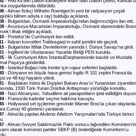
92
- Red Kit'teki Dalton kardeşlere ilham olan Dalton çetesi, Kansas't
nka soygunlarında öldürüldü.
96
- Alman fizikçi Wilhelm Roentgen'in yeni bir radyasyon çeşidi
ugünkü bilinen adıyla x ray) bulduğu açıklandı.
08
- Bulgaristan, Osmanlı İmparatorluğu'ndan bağımsızlığını ilan etti.
08
- Avusturya-Macaristan İmparatorluğu, Osmanlı idaresindeki Bosn
sek'i ilhak ettiğini açıkladı.
10
- Portekiz'de Cumhuriyet ilan edildi.
11
- İtalyan kuvvetleri Trablusgarp'ın sahil şeridini ele geçirdi.
15
- Bulgaristan İttifak Devletlerinin yanında I. Dünya Savaşı'na girdi.
21
- İngiltere'de Uluslararası Yazarlar Birliği PEN kuruldu.
25
- İlk Cumhuriyet Altını İstanbulDarphanesinde basıldı ve Mustafa
mal Paşa'ya gönderildi.
26
- İstanbul Boğazı'nda trenler için vapur seferleri başlatıldı.
30
- Dünyanın en büyük hava gemisi İngiliz R 101 zeplini Fransa'da
tü ve 48 kişi hayatını yitirdi.
31
- Başbakan İnönü ile Dışişleri Bakanı Aras'ın Yunanistan ziyaretler
rasında, 1930 Türk-Yunan Dostluk Antlaşması yürürlüğe konuldu.
38
- Nazi Almanyası, Yahudilere ait pasaportların iptal edildiğini duyur
44
- Fransa'da kadınlar seçme hakkına kavuştu.
45
- Hollywood set işçilerinin grevinde Warner Bros'ta çıkan olaylarda
ara Cuma) 40 gösterici yaralandı.
47
- Atina'da yapılan Akdeniz Atletizm Yarışmaları'nda Türkiye birinci
u.
47
- Alman-Sovyet Saldırmazlık Paktı sonucu lağvedilen Komintern'in
vamı olarak komünist partiler SBKP (B) önderliğinde Kominform'u
rdu.