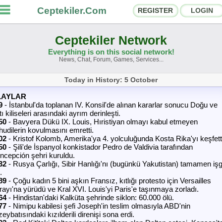
Ceptekiler.Com
REGISTER
LOGIN
Ceptekiler Network
Everything is on this social network!
News, Chat, Forum, Games, Services...
orums
Social Shares
Today in History: 5 October
hat Rooms
App Ecosystem
LAYLAR
9
- İstanbul'da toplanan IV. Konsil'de alınan kararlar sonucu Doğu ve
ı kiliseleri arasındaki ayrım derinleşti.
nnouncements
Contact
50
- Bavyera Dükü IX. Louis, Hıristiyan olmayı kabul etmeyen
hudilerin kovulmasını emretti.
bout Us
02
- Kristof Kolomb, Amerika'ya 4. yolculuğunda Kosta Rika'yı keşfett
50
- Şili'de İspanyol konkistador Pedro de Valdivia tarafından
ncepción şehri kuruldu.
32
- Rusya Çarlığı, Sibir Hanlığı'nı (bugünkü Yakutistan) tamamen işg
Ceptekiler.Com - v2025.01
.
89
- Çoğu kadın 5 bini aşkın Fransız, kıtlığı protesto için Versailles
Licence
F.A.Q.
C.S.
Contract
rayı'na yürüdü ve Kral XVI. Louis'yi Paris'e taşınmaya zorladı.
64
- Hindistan'daki Kalküta şehrinde siklon: 60.000 ölü.
77
- Nimipu kabilesi şefi Joseph'in teslim olmasıyla ABD'nin
eybatısındaki kızılderili direnişi sona erdi.