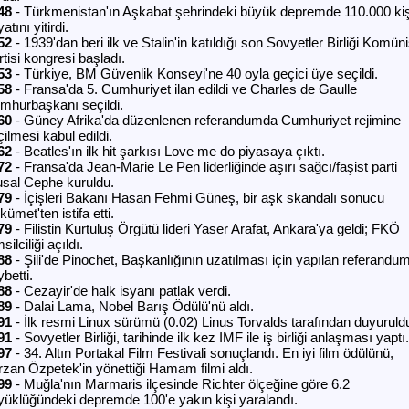
48
- Türkmenistan'ın Aşkabat şehrindeki büyük depremde 110.000 kiş
atını yitirdi.
52
- 1939'dan beri ilk ve Stalin'in katıldığı son Sovyetler Birliği Komüni
tisi kongresi başladı.
53
- Türkiye, BM Güvenlik Konseyi'ne 40 oyla geçici üye seçildi.
58
- Fransa'da 5. Cumhuriyet ilan edildi ve Charles de Gaulle
mhurbaşkanı seçildi.
60
- Güney Afrika'da düzenlenen referandumda Cumhuriyet rejimine
ilmesi kabul edildi.
62
- Beatles'ın ilk hit şarkısı Love me do piyasaya çıktı.
72
- Fransa'da Jean-Marie Le Pen liderliğinde aşırı sağcı/faşist parti
usal Cephe kuruldu.
79
- İçişleri Bakanı Hasan Fehmi Güneş, bir aşk skandalı sonucu
ümet'ten istifa etti.
79
- Filistin Kurtuluş Örgütü lideri Yaser Arafat, Ankara'ya geldi; FKÖ
silciliği açıldı.
88
- Şili'de Pinochet, Başkanlığının uzatılması için yapılan referandu
betti.
88
- Cezayir'de halk isyanı patlak verdi.
89
- Dalai Lama, Nobel Barış Ödülü'nü aldı.
91
- İlk resmi Linux sürümü (0.02) Linus Torvalds tarafından duyuruld
91
- Sovyetler Birliği, tarihinde ilk kez IMF ile iş birliği anlaşması yaptı.
97
- 34. Altın Portakal Film Festivali sonuçlandı. En iyi film ödülünü,
rzan Özpetek'in yönettiği Hamam filmi aldı.
99
- Muğla'nın Marmaris ilçesinde Richter ölçeğine göre 6.2
yüklüğündeki depremde 100'e yakın kişi yaralandı.