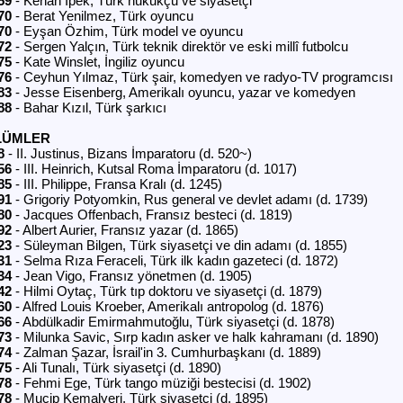
59
- Kenan İpek, Türk hukukçu ve siyasetçi
70
- Berat Yenilmez, Türk oyuncu
70
- Eyşan Özhim, Türk model ve oyuncu
72
- Sergen Yalçın, Türk teknik direktör ve eski millî futbolcu
75
- Kate Winslet, İngiliz oyuncu
76
- Ceyhun Yılmaz, Türk şair, komedyen ve radyo-TV programcısı
83
- Jesse Eisenberg, Amerikalı oyuncu, yazar ve komedyen
88
- Bahar Kızıl, Türk şarkıcı
LÜMLER
8
- II. Justinus, Bizans İmparatoru (d. 520~)
56
- III. Heinrich, Kutsal Roma İmparatoru (d. 1017)
85
- III. Philippe, Fransa Kralı (d. 1245)
91
- Grigoriy Potyomkin, Rus general ve devlet adamı (d. 1739)
80
- Jacques Offenbach, Fransız besteci (d. 1819)
92
- Albert Aurier, Fransız yazar (d. 1865)
23
- Süleyman Bilgen, Türk siyasetçi ve din adamı (d. 1855)
31
- Selma Rıza Feraceli, Türk ilk kadın gazeteci (d. 1872)
34
- Jean Vigo, Fransız yönetmen (d. 1905)
42
- Hilmi Oytaç, Türk tıp doktoru ve siyasetçi (d. 1879)
60
- Alfred Louis Kroeber, Amerikalı antropolog (d. 1876)
66
- Abdülkadir Emirmahmutoğlu, Türk siyasetçi (d. 1878)
73
- Milunka Savic, Sırp kadın asker ve halk kahramanı (d. 1890)
74
- Zalman Şazar, İsrail'in 3. Cumhurbaşkanı (d. 1889)
75
- Ali Tunalı, Türk siyasetçi (d. 1890)
78
- Fehmi Ege, Türk tango müziği bestecisi (d. 1902)
78
- Mucip Kemalyeri, Türk siyasetçi (d. 1895)