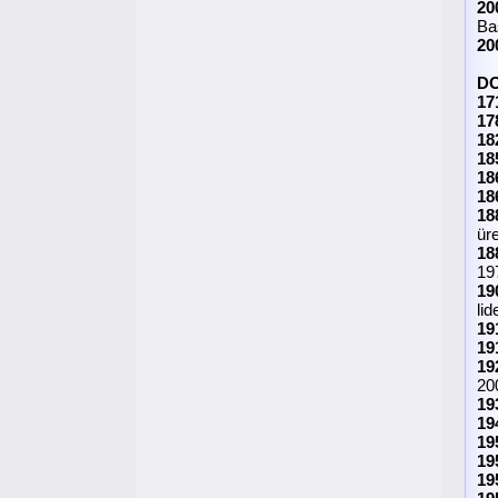
20
Ba
20
D
17
17
18
18
18
18
18
ür
18
19
19
li
19
19
19
20
19
19
19
19
19