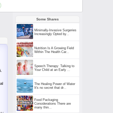
Some Shares
Minimally-Invasive Surgeries
Increasingly Opted by...
Nutrition Is A Growing Field
Within The Health Car...
Speech Therapy: Talking to
Your Child at an Early ...
i.
al
The Healing Power of Water
It's no secret that dr...
Food Packaging
Considerations There are
many thin...