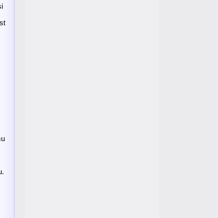
i
st
mu
u.