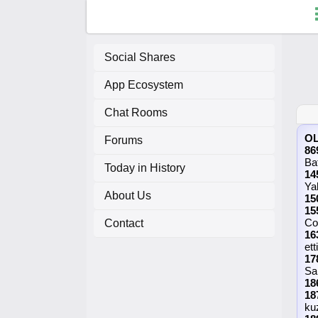
Social Shares
App Ecosystem
F
Chat Rooms
C
O
Forums
86
Bat
A
Today in History
14
Ya
About Us
A
15
15
Co
Contact
16
etti
17
Sa
18
18
kuz