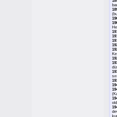
18
ba
18
(b
19
19
Her
19
19
19
19
19
Ke
19
19
düş
19
sı
19
19
19
(K
19
old
19
de
ku