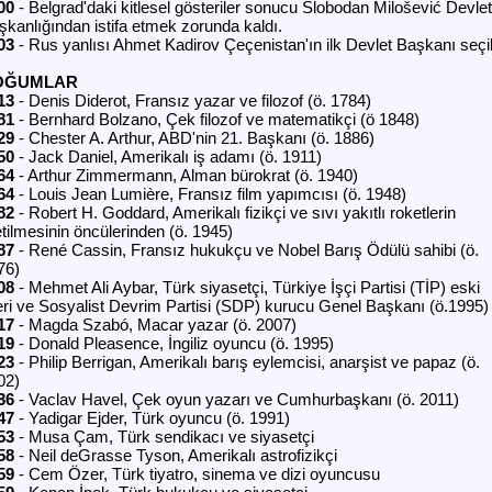
00
- Belgrad'daki kitlesel gösteriler sonucu Slobodan Milošević Devlet
şkanlığından istifa etmek zorunda kaldı.
03
- Rus yanlısı Ahmet Kadirov Çeçenistan'ın ilk Devlet Başkanı seçil
OĞUMLAR
13
- Denis Diderot, Fransız yazar ve filozof (ö. 1784)
81
- Bernhard Bolzano, Çek filozof ve matematikçi (ö 1848)
29
- Chester A. Arthur, ABD'nin 21. Başkanı (ö. 1886)
50
- Jack Daniel, Amerikalı iş adamı (ö. 1911)
64
- Arthur Zimmermann, Alman bürokrat (ö. 1940)
64
- Louis Jean Lumière, Fransız film yapımcısı (ö. 1948)
82
- Robert H. Goddard, Amerikalı fizikçi ve sıvı yakıtlı roketlerin
etilmesinin öncülerinden (ö. 1945)
87
- René Cassin, Fransız hukukçu ve Nobel Barış Ödülü sahibi (ö.
76)
08
- Mehmet Ali Aybar, Türk siyasetçi, Türkiye İşçi Partisi (TİP) eski
deri ve Sosyalist Devrim Partisi (SDP) kurucu Genel Başkanı (ö.1995)
17
- Magda Szabó, Macar yazar (ö. 2007)
19
- Donald Pleasence, İngiliz oyuncu (ö. 1995)
23
- Philip Berrigan, Amerikalı barış eylemcisi, anarşist ve papaz (ö.
02)
36
- Vaclav Havel, Çek oyun yazarı ve Cumhurbaşkanı (ö. 2011)
47
- Yadigar Ejder, Türk oyuncu (ö. 1991)
53
- Musa Çam, Türk sendikacı ve siyasetçi
58
- Neil deGrasse Tyson, Amerikalı astrofizikçi
59
- Cem Özer, Türk tiyatro, sinema ve dizi oyuncusu