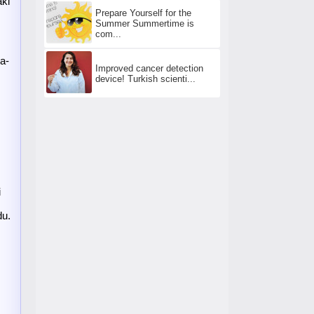
aki
Prepare Yourself for the
Summer Summertime is
com...
a-
Improved cancer detection
device! Turkish scienti...
i
du.