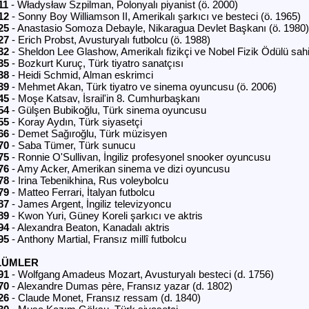
11
- Władysław Szpilman, Polonyalı piyanist (ö. 2000)
12
- Sonny Boy Williamson II, Amerikalı şarkıcı ve besteci (ö. 1965)
25
- Anastasio Somoza Debayle, Nikaragua Devlet Başkanı (ö. 1980)
27
- Erich Probst, Avusturyalı futbolcu (ö. 1988)
32
- Sheldon Lee Glashow, Amerikalı fizikçi ve Nobel Fizik Ödülü sahi
35
- Bozkurt Kuruç, Türk tiyatro sanatçısı
38
- Heidi Schmid, Alman eskrimci
39
- Mehmet Akan, Türk tiyatro ve sinema oyuncusu (ö. 2006)
45
- Moşe Katsav, İsrail'in 8. Cumhurbaşkanı
54
- Gülşen Bubikoğlu, Türk sinema oyuncusu
55
- Koray Aydın, Türk siyasetçi
66
- Demet Sağıroğlu, Türk müzisyen
70
- Saba Tümer, Türk sunucu
75
- Ronnie O'Sullivan, İngiliz profesyonel snooker oyuncusu
76
- Amy Acker, Amerikan sinema ve dizi oyuncusu
78
- Irina Tebenikhina, Rus voleybolcu
79
- Matteo Ferrari, İtalyan futbolcu
87
- James Argent, İngiliz televizyoncu
89
- Kwon Yuri, Güney Koreli şarkıcı ve aktris
94
- Alexandra Beaton, Kanadalı aktris
95
- Anthony Martial, Fransız millî futbolcu
LÜMLER
91
- Wolfgang Amadeus Mozart, Avusturyalı besteci (d. 1756)
70
- Alexandre Dumas père, Fransız yazar (d. 1802)
26
- Claude Monet, Fransız ressam (d. 1840)