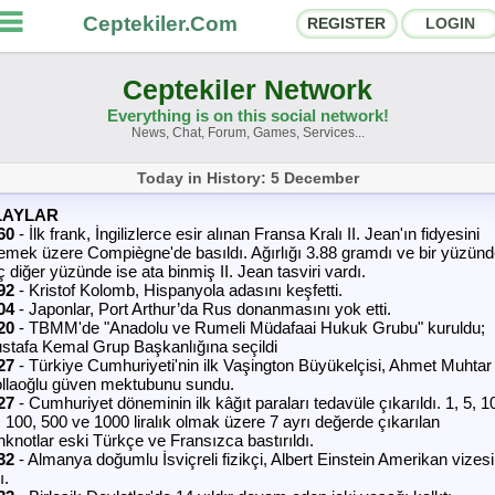
Ceptekiler.Com
REGISTER
LOGIN
Ceptekiler Network
Everything is on this social network!
News, Chat, Forum, Games, Services...
orums
Social Shares
Today in History: 5 December
hat Rooms
App Ecosystem
LAYLAR
60
- İlk frank, İngilizlerce esir alınan Fransa Kralı II. Jean'ın fidyesini
emek üzere Compiègne'de basıldı. Ağırlığı 3.88 gramdı ve bir yüzün
nnouncements
Contact
 diğer yüzünde ise ata binmiş II. Jean tasviri vardı.
92
- Kristof Kolomb, Hispanyola adasını keşfetti.
bout Us
04
- Japonlar, Port Arthur’da Rus donanmasını yok etti.
20
- TBMM'de "Anadolu ve Rumeli Müdafaai Hukuk Grubu" kuruldu;
stafa Kemal Grup Başkanlığına seçildi
27
- Türkiye Cumhuriyeti'nin ilk Vaşington Büyükelçisi, Ahmet Muhtar
Ceptekiler.Com - v2025.01
llaoğlu güven mektubunu sundu.
27
- Cumhuriyet döneminin ilk kâğıt paraları tedavüle çıkarıldı. 1, 5, 1
Licence
F.A.Q.
C.S.
Contract
, 100, 500 ve 1000 liralık olmak üzere 7 ayrı değerde çıkarılan
nknotlar eski Türkçe ve Fransızca bastırıldı.
32
- Almanya doğumlu İsviçreli fizikçi, Albert Einstein Amerikan vizesi
ı.