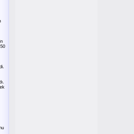
n
in
150
di.
dı.
rek
nu