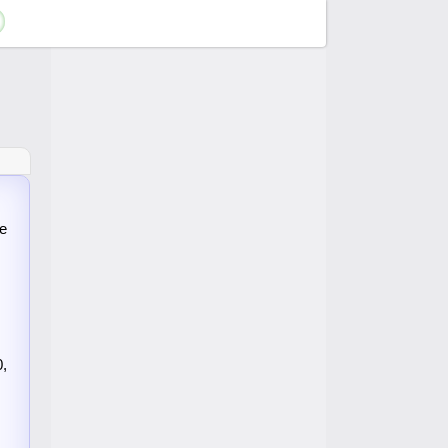
de
0,