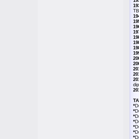
19
19
TB
19
19
19
19
19
19
19
19
20
20
20
20
20
dip
20
TA
*
D
*
D
*
D
*
D
*
D
*
D
*
D