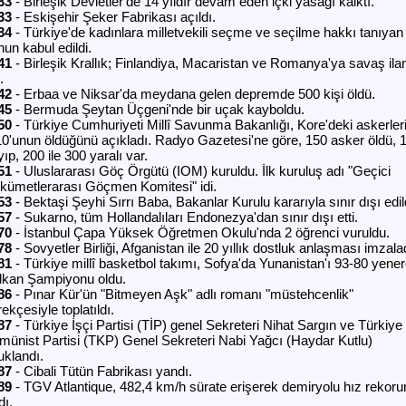
33
- Birleşik Devletler'de 14 yıldır devam eden içki yasağı kalktı.
33
- Eskişehir Şeker Fabrikası açıldı.
34
- Türkiye'de kadınlara milletvekili seçme ve seçilme hakkı tanıyan
un kabul edildi.
41
- Birleşik Krallık; Finlandiya, Macaristan ve Romanya'ya savaş ila
.
42
- Erbaa ve Niksar'da meydana gelen depremde 500 kişi öldü.
45
- Bermuda Şeytan Üçgeni'nde bir uçak kayboldu.
50
- Türkiye Cumhuriyeti Millî Savunma Bakanlığı, Kore'deki askerler
0'unun öldüğünü açıkladı. Radyo Gazetesi'ne göre, 150 asker öldü, 
ıp, 200 ile 300 yaralı var.
51
- Uluslararası Göç Örgütü (IOM) kuruldu. İlk kuruluş adı "Geçici
kümetlerarası Göçmen Komitesi" idi.
53
- Bektaşi Şeyhi Sırrı Baba, Bakanlar Kurulu kararıyla sınır dışı edil
57
- Sukarno, tüm Hollandalıları Endonezya'dan sınır dışı etti.
70
- İstanbul Çapa Yüksek Öğretmen Okulu'nda 2 öğrenci vuruldu.
78
- Sovyetler Birliği, Afganistan ile 20 yıllık dostluk anlaşması imzala
81
- Türkiye millî basketbol takımı, Sofya'da Yunanistan'ı 93-80 yene
lkan Şampiyonu oldu.
86
- Pınar Kür'ün "Bitmeyen Aşk" adlı romanı "müstehcenlik"
ekçesiyle toplatıldı.
87
- Türkiye İşçi Partisi (TİP) genel Sekreteri Nihat Sargın ve Türkiye
münist Partisi (TKP) Genel Sekreteri Nabi Yağcı (Haydar Kutlu)
uklandı.
87
- Cibali Tütün Fabrikası yandı.
89
- TGV Atlantique, 482,4 km/h sürate erişerek demiryolu hız rekoru
dı.