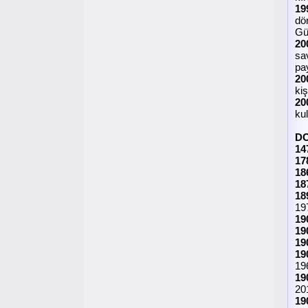
19
dö
Gü
20
sav
pa
20
kiş
20
kul
D
14
17
18
18
18
19
19
19
19
19
19
19
20
19