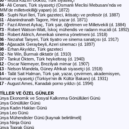
30
- Musa Kazım Göksu, Türk siyasetçi
34
- Ali Cenani, Türk siyasetçi (Osmanlı Meclisi Mebusanı'nda ve
MM'de milletvekilliği yapan) (d. 1872)
45
- Suphi Nuri İleri, Türk gazeteci, iktisatçı ve profesör (d. 1887)
51
- Abanindranath Tagore, Hint yazar (d. 1871)
67
- Fazıl Ahmet Aykaç, Türk şair, öğretmen ve Milletvekili (d. 1884)
73
- Robert Watson-Watt, İskoç mühendis ve radarın mucidi (d. 1892)
83
- Robert Aldrich, Amerikalı sinema yönetmeni (d. 1918)
86
- Nezahat Tanyeri, Türk tiyatro ve sinema sanatçısı (d. 1917)
88
- Ağasadık Geraybeyli, Azeri sinemacı (d. 1897)
98
- Erhan Akyıldız, Türk gazeteci
02
- Ne Win, Burmalı diktatör (d. 1910)
07
- Tankut Öktem, Türk heykeltıraş (d. 1940)
12
- Oscar Niemeyer, Brezilyalı mimar (d. 1907)
13
- Nelson Mandela, Güney Afrikalı siyasetçi (d. 1918)
14
- Talât Sait Halman, Türk şair, yazar, çevirmen, akademisyen,
lomat ve siyasetçi (Türkiye'nin ilk Kültür Bakanı) (d. 1931)
17
- August Ames, Kanadalı porno yıldızı (d. 1994)
TİLLER VE ÖZEL GÜNLER
ünya Ekonomik ve Sosyal Kalkınma Gönüllüleri Günü
ünya Gönüllüler Günü
ünya Kadın Hakları Günü
ünya Leo Günü
ünya Mühendisler Günü [kaynak belirtilmeli]
ünya Ninja Günü
ünya Toprak Günü