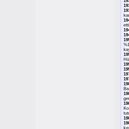
19
19
19
kan
19
etti
19
19
19
%1
kay
19
Hü
19
19
19
19
19
Ba
19
ger
19
Ko
tut
19
19
kır