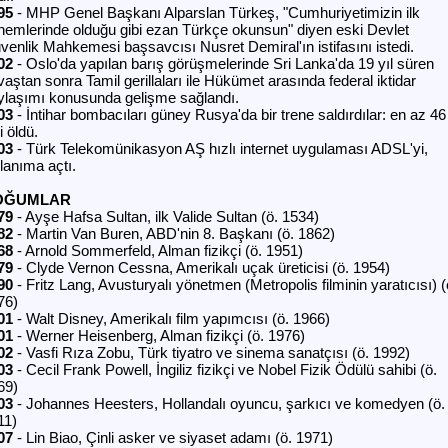
95
- MHP Genel Başkanı Alparslan Türkeş, "Cumhuriyetimizin ilk
nemlerinde olduğu gibi ezan Türkçe okunsun" diyen eski Devlet
venlik Mahkemesi başsavcısı Nusret Demiral'ın istifasını istedi.
02
- Oslo'da yapılan barış görüşmelerinde Sri Lanka'da 19 yıl süren
aştan sonra Tamil gerillaları ile Hükümet arasında federal iktidar
ylaşımı konusunda gelişme sağlandı.
03
- İntihar bombacıları güney Rusya'da bir trene saldırdılar: en az 46
i öldü.
03
- Türk Telekomünikasyon AŞ hızlı internet uygulaması ADSL'yi,
lanıma açtı.
OĞUMLAR
79
- Ayşe Hafsa Sultan, ilk Valide Sultan (ö. 1534)
82
- Martin Van Buren, ABD'nin 8. Başkanı (ö. 1862)
68
- Arnold Sommerfeld, Alman fizikçi (ö. 1951)
79
- Clyde Vernon Cessna, Amerikalı uçak üreticisi (ö. 1954)
90
- Fritz Lang, Avusturyalı yönetmen (Metropolis filminin yaratıcısı) (
76)
01
- Walt Disney, Amerikalı film yapımcısı (ö. 1966)
01
- Werner Heisenberg, Alman fizikçi (ö. 1976)
02
- Vasfi Rıza Zobu, Türk tiyatro ve sinema sanatçısı (ö. 1992)
03
- Cecil Frank Powell, İngiliz fizikçi ve Nobel Fizik Ödülü sahibi (ö.
69)
03
- Johannes Heesters, Hollandalı oyuncu, şarkıcı ve komedyen (ö.
11)
07
- Lin Biao, Çinli asker ve siyaset adamı (ö. 1971)