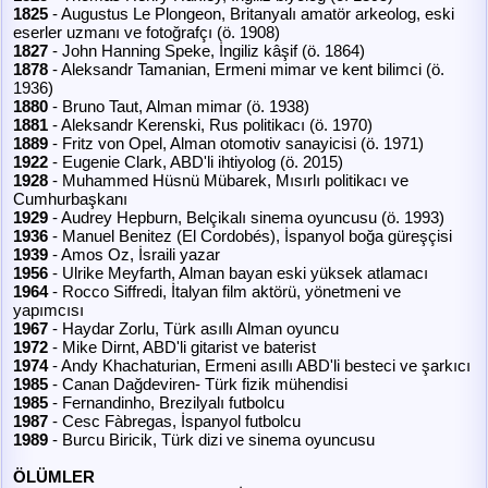
1825
- Augustus Le Plongeon, Britanyalı amatör arkeolog, eski
eserler uzmanı ve fotoğrafçı (ö. 1908)
1827
- John Hanning Speke, İngiliz kâşif (ö. 1864)
1878
- Aleksandr Tamanian, Ermeni mimar ve kent bilimci (ö.
1936)
1880
- Bruno Taut, Alman mimar (ö. 1938)
1881
- Aleksandr Kerenski, Rus politikacı (ö. 1970)
1889
- Fritz von Opel, Alman otomotiv sanayicisi (ö. 1971)
1922
- Eugenie Clark, ABD'li ihtiyolog (ö. 2015)
1928
- Muhammed Hüsnü Mübarek, Mısırlı politikacı ve
Cumhurbaşkanı
1929
- Audrey Hepburn, Belçikalı sinema oyuncusu (ö. 1993)
1936
- Manuel Benitez (El Cordobés), İspanyol boğa güreşçisi
1939
- Amos Oz, İsraili yazar
1956
- Ulrike Meyfarth, Alman bayan eski yüksek atlamacı
1964
- Rocco Siffredi, İtalyan film aktörü, yönetmeni ve
yapımcısı
1967
- Haydar Zorlu, Türk asıllı Alman oyuncu
1972
- Mike Dirnt, ABD'li gitarist ve baterist
1974
- Andy Khachaturian, Ermeni asıllı ABD'li besteci ve şarkıcı
1985
- Canan Dağdeviren- Türk fizik mühendisi
1985
- Fernandinho, Brezilyalı futbolcu
1987
- Cesc Fàbregas, İspanyol futbolcu
1989
- Burcu Biricik, Türk dizi ve sinema oyuncusu
ÖLÜMLER