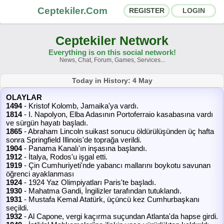
Ceptekiler.Com
REGISTER
LOGIN
Ceptekiler Network
Everything is on this social network!
News, Chat, Forum, Games, Services...
Forums
Social Shares
Today in History: 4 May
OLAYLAR
Chat Rooms
App Ecosystem
1494
- Kristof Kolomb, Jamaika'ya vardı.
1814
- I. Napolyon, Elba Adasının Portoferraio kasabasına vardı
ve sürgün hayatı başladı.
Announcements
Contact
1865
- Abraham Lincoln suikast sonucu öldürülüşünden üç hafta
sonra Springfield Illinois'de toprağa verildi.
1904
- Panama Kanalı'ın inşasına başlandı.
About Us
1912
- İtalya, Rodos'u işgal etti.
1919
- Çin Cumhuriyeti'nde yabancı mallarını boykotu savunan
öğrenci ayaklanması
Ceptekiler.Com - v2025.01
1924
- 1924 Yaz Olimpiyatları Paris'te başladı.
1930
- Mahatma Gandi, İngilizler tarafından tutuklandı.
Licence
F.A.Q.
C.S.
Contract
1931
- Mustafa Kemal Atatürk, üçüncü kez Cumhurbaşkanı
seçildi.
1932
- Al Capone, vergi kaçırma suçundan Atlanta'da hapse girdi.