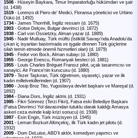
1506
- Hüseyin Baykara, Timur İmparatorluğu hükümdarı ve şair
(d. 1438)
1519
- Lorenzo di Piero de' Medici, Floransa yöneticisi ve Urbino
Dükü (d. 1492)
1734
- James Thornhill, İngiliz ressam (d. 1675)
1903
- Gotse Delçev, Bulgar devrimci (d. 1872)
1938
- Carl von Ossietzky, Alman yazar (d. 1889)
1945
- Nadir Mutluay, Türk müftü (İstiklâl Savaşı'nda Anadolu'da
çıkan iç isyanları bastırmada ve işgale direnen Türk güçlerine
silah temin etmede önemli hizmetleri olan) (d. 1879)
1945
- Fedor von Bock, Alman subayı (d. 1880)
1955
- George Enescu, Romanyalı besteci (d. 1881)
1955
- Louis Charles Bréguet Fransız pilot, uçak tasarımcısı ve
sanayici. Air France'nin kurucusu (d. 1880)
1979
- Tezer Taşkıran, Türk öğretmen, siyasetçi, yazar ve ilk
kadın milletvekillerinden (d. 1907)
1980
- Josip Broz Tito, Yugoslavya devlet başkanı ve Mareşal (d.
1892)
1984
- Diana Dors, İngiliz aktris (d. 1931)
1985
- Fikri Sönmez (Terzi Fikri), Fatsa eski Belediye Başkanı
(Fatsa Devrimci Yol davasından tutuklu olarak kaldığı Amasya
askeri ceza evinde kalp krizi sonucu) (d. 1938)
1997
- Esin Engin, Türk müzisyen (d. 1945)
2001
- Leman Bozkurt Altınçekiç, ilk Türk kadın jet pilotu (d.
1932)
2009
- Dom DeLuise, ABD'li aktör, komedyen yapımcı ve