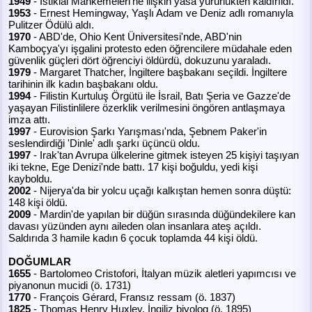
1949
- İstiklal Mahkemeleri'ne ilişkin yasa yürürlükten kaldırıldı.
1953
- Ernest Hemingway, Yaşlı Adam ve Deniz adlı romanıyla
Pulitzer Ödülü aldı.
1970
- ABD'de, Ohio Kent Üniversitesi'nde, ABD'nin
Kamboçya'yı işgalini protesto eden öğrencilere müdahale eden
güvenlik güçleri dört öğrenciyi öldürdü, dokuzunu yaraladı.
1979
- Margaret Thatcher, İngiltere başbakanı seçildi. İngiltere
tarihinin ilk kadın başbakanı oldu.
1994
- Filistin Kurtuluş Örgütü ile İsrail, Batı Şeria ve Gazze'de
yaşayan Filistinlilere özerklik verilmesini öngören antlaşmaya
imza attı.
1997
- Eurovision Şarkı Yarışması'nda, Şebnem Paker'in
seslendirdiği 'Dinle' adlı şarkı üçüncü oldu.
1997
- Irak'tan Avrupa ülkelerine gitmek isteyen 25 kişiyi taşıyan
iki tekne, Ege Denizi'nde battı. 17 kişi boğuldu, yedi kişi
kayboldu.
2002
- Nijerya'da bir yolcu uçağı kalkıştan hemen sonra düştü:
148 kişi öldü.
2009
- Mardin'de yapılan bir düğün sırasında düğündekilere kan
davası yüzünden aynı aileden olan insanlara ateş açıldı.
Saldırıda 3 hamile kadın 6 çocuk toplamda 44 kişi öldü.
DOĞUMLAR
1655
- Bartolomeo Cristofori, İtalyan müzik aletleri yapımcısı ve
piyanonun mucidi (ö. 1731)
1770
- François Gérard, Fransız ressam (ö. 1837)
1825
- Thomas Henry Huxley, İngiliz biyolog (ö. 1895)