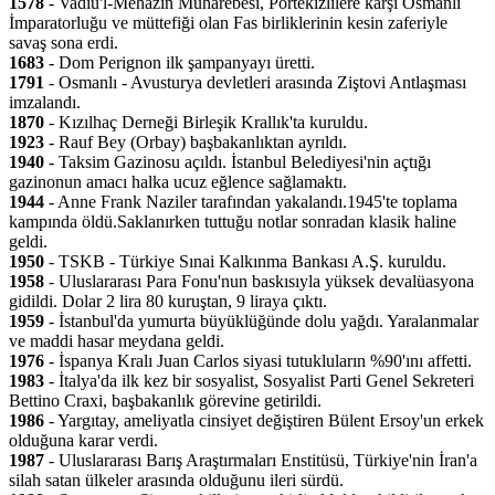
1578
- Vadiü'l-Mehazin Muharebesi, Portekizlilere karşı Osmanlı
İmparatorluğu ve müttefiği olan Fas birliklerinin kesin zaferiyle
savaş sona erdi.
1683
- Dom Perignon ilk şampanyayı üretti.
1791
- Osmanlı - Avusturya devletleri arasında Ziştovi Antlaşması
imzalandı.
1870
- Kızılhaç Derneği Birleşik Krallık'ta kuruldu.
1923
- Rauf Bey (Orbay) başbakanlıktan ayrıldı.
1940
- Taksim Gazinosu açıldı. İstanbul Belediyesi'nin açtığı
gazinonun amacı halka ucuz eğlence sağlamaktı.
1944
- Anne Frank Naziler tarafından yakalandı.1945'te toplama
kampında öldü.Saklanırken tuttuğu notlar sonradan klasik haline
geldi.
1950
- TSKB - Türkiye Sınai Kalkınma Bankası A.Ş. kuruldu.
1958
- Uluslararası Para Fonu'nun baskısıyla yüksek devalüasyona
gidildi. Dolar 2 lira 80 kuruştan, 9 liraya çıktı.
1959
- İstanbul'da yumurta büyüklüğünde dolu yağdı. Yaralanmalar
ve maddi hasar meydana geldi.
1976
- İspanya Kralı Juan Carlos siyasi tutukluların %90'ını affetti.
1983
- İtalya'da ilk kez bir sosyalist, Sosyalist Parti Genel Sekreteri
Bettino Craxi, başbakanlık görevine getirildi.
1986
- Yargıtay, ameliyatla cinsiyet değiştiren Bülent Ersoy'un erkek
olduğuna karar verdi.
1987
- Uluslararası Barış Araştırmaları Enstitüsü, Türkiye'nin İran'a
silah satan ülkeler arasında olduğunu ileri sürdü.