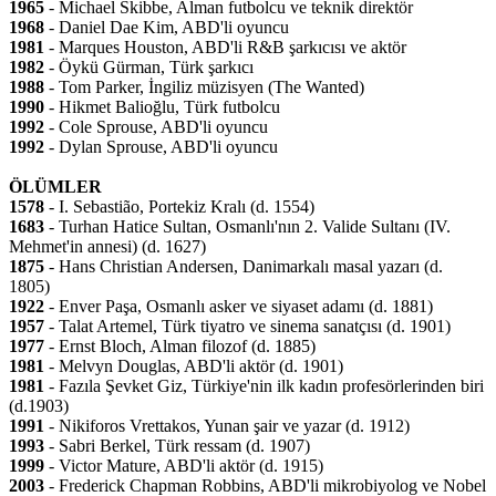
1965
- Michael Skibbe, Alman futbolcu ve teknik direktör
1968
- Daniel Dae Kim, ABD'li oyuncu
1981
- Marques Houston, ABD'li R&B şarkıcısı ve aktör
1982
- Öykü Gürman, Türk şarkıcı
1988
- Tom Parker, İngiliz müzisyen (The Wanted)
1990
- Hikmet Balioğlu, Türk futbolcu
1992
- Cole Sprouse, ABD'li oyuncu
1992
- Dylan Sprouse, ABD'li oyuncu
ÖLÜMLER
1578
- I. Sebastião, Portekiz Kralı (d. 1554)
1683
- Turhan Hatice Sultan, Osmanlı'nın 2. Valide Sultanı (IV.
Mehmet'in annesi) (d. 1627)
1875
- Hans Christian Andersen, Danimarkalı masal yazarı (d.
1805)
1922
- Enver Paşa, Osmanlı asker ve siyaset adamı (d. 1881)
1957
- Talat Artemel, Türk tiyatro ve sinema sanatçısı (d. 1901)
1977
- Ernst Bloch, Alman filozof (d. 1885)
1981
- Melvyn Douglas, ABD'li aktör (d. 1901)
1981
- Fazıla Şevket Giz, Türkiye'nin ilk kadın profesörlerinden biri
(d.1903)
1991
- Nikiforos Vrettakos, Yunan şair ve yazar (d. 1912)
1993
- Sabri Berkel, Türk ressam (d. 1907)
1999
- Victor Mature, ABD'li aktör (d. 1915)
2003
- Frederick Chapman Robbins, ABD'li mikrobiyolog ve Nobel