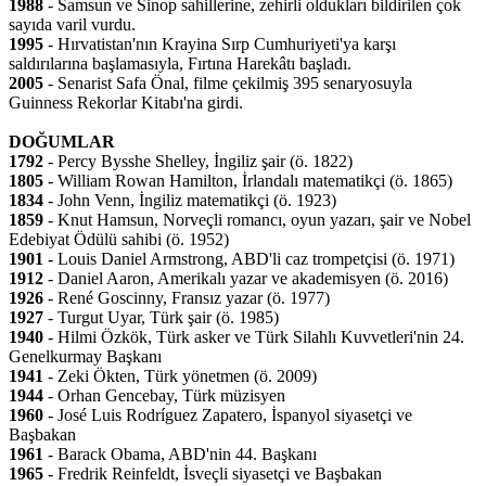
1988
- Samsun ve Sinop sahillerine, zehirli oldukları bildirilen çok
sayıda varil vurdu.
1995
- Hırvatistan'nın Krayina Sırp Cumhuriyeti'ya karşı
saldırılarına başlamasıyla, Fırtına Harekâtı başladı.
2005
- Senarist Safa Önal, filme çekilmiş 395 senaryosuyla
Guinness Rekorlar Kitabı'na girdi.
DOĞUMLAR
1792
- Percy Bysshe Shelley, İngiliz şair (ö. 1822)
1805
- William Rowan Hamilton, İrlandalı matematikçi (ö. 1865)
1834
- John Venn, İngiliz matematikçi (ö. 1923)
1859
- Knut Hamsun, Norveçli romancı, oyun yazarı, şair ve Nobel
Edebiyat Ödülü sahibi (ö. 1952)
1901
- Louis Daniel Armstrong, ABD'li caz trompetçisi (ö. 1971)
1912
- Daniel Aaron, Amerikalı yazar ve akademisyen (ö. 2016)
1926
- René Goscinny, Fransız yazar (ö. 1977)
1927
- Turgut Uyar, Türk şair (ö. 1985)
1940
- Hilmi Özkök, Türk asker ve Türk Silahlı Kuvvetleri'nin 24.
Genelkurmay Başkanı
1941
- Zeki Ökten, Türk yönetmen (ö. 2009)
1944
- Orhan Gencebay, Türk müzisyen
1960
- José Luis Rodríguez Zapatero, İspanyol siyasetçi ve
Başbakan
1961
- Barack Obama, ABD'nin 44. Başkanı
1965
- Fredrik Reinfeldt, İsveçli siyasetçi ve Başbakan