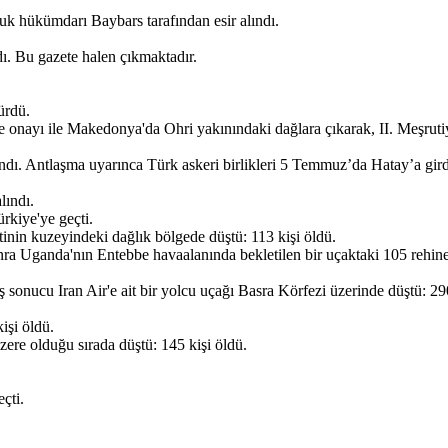
luk hükümdarı Baybars tarafından esir alındı.
ı. Bu gazete halen çıkmaktadır.
ürdü.
e onayı ile Makedonya'da Ohri yakınındaki dağlara çıkarak, II. Meşrutiy
ndı. Antlaşma uyarınca Türk askeri birlikleri 5 Temmuz’da Hatay’a gird
lındı.
rkiye'ye geçti.
ntinin kuzeyindeki dağlık bölgede düştü: 113 kişi öldü.
onra Uganda'nın Entebbe havaalanında bekletilen bir uçaktaki 105 rehiney
eş sonucu Iran Air'e ait bir yolcu uçağı Basra Körfezi üzerinde düştü: 29
işi öldü.
ere olduğu sırada düştü: 145 kişi öldü.
çti.