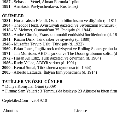
1987
- Sebastian Vettel, Alman Formula 1 pilotu
1991
- Anastasia Pavlyuchenkova, Rus tenisçi
ÖLÜMLER
1881
- Hoca Tahsin Efendi, Osmanlı bilim insanı ve düşünür (d. 1811
1904
- Theodor Herzl, Avusturyalı gazeteci ve Siyonizmin kurucusu (
1918
- V. Mehmet, Osmanlı'nın 35. Padişahı (d. 1844)
1935
- André Citroën, Fransız otomobil endüstrisi öncülerinden (d. 1
1941
- Kâzım Dirik, Türk asker ve siyasetçi (d. 1880)
1946
- Muzaffer Tayyip Uslu, Türk şair (d. 1922)
1969
- Brian Jones, İngiliz rock müzisyeni ve Rolling Stones grubu k
1971
- Jim Morrison, ABD'li şarkıcı ve The Doors grubunun solisti (d
1972
- Hasan Ali Ediz, Türk gazeteci ve çevirmen (d. 1904)
1986
- Rudy Vallee, ABD'li şarkıcı (d. 1901)
2000
- Kemal Sunal, Türk sinema oyuncusu (d. 1944)
2005
- Alberto Lattuada, İtalyan film yönetmeni (d. 1914)
TATİLLER VE ÖZEL GÜNLER
*
Dünya Komşular Günü (2009)
*
Fırtına: Sam Yelleri : 3 Temmuz'da başlayıp 23 Ağustos'ta biten fırtın
Ceptekiler.Com - v2019.10
About us
License