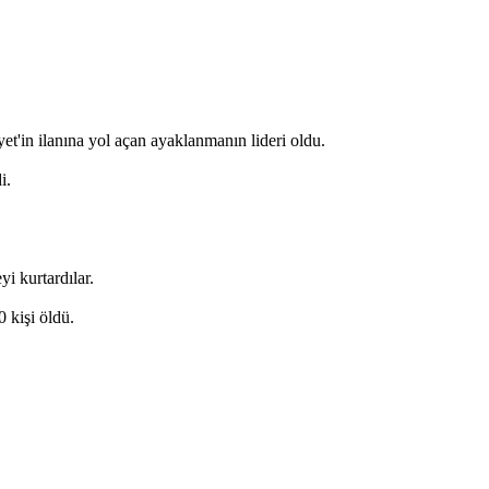
et'in ilanına yol açan ayaklanmanın lideri oldu.
i.
i kurtardılar.
0 kişi öldü.