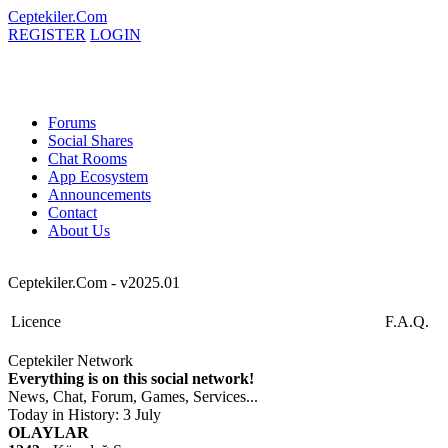
Ceptekiler.Com
REGISTER
LOGIN
Forums
Social Shares
Chat Rooms
App Ecosystem
Announcements
Contact
About Us
Ceptekiler.Com - v2025.01
Licence
F.A.Q.
Ceptekiler Network
Everything is on this social network!
News, Chat, Forum, Games, Services...
Today in History: 3 July
OLAYLAR