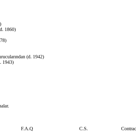
)
d. 1860)
878)
urucularından (d. 1942)
. 1943)
alar.
F.A.Q
C.S.
Contrac