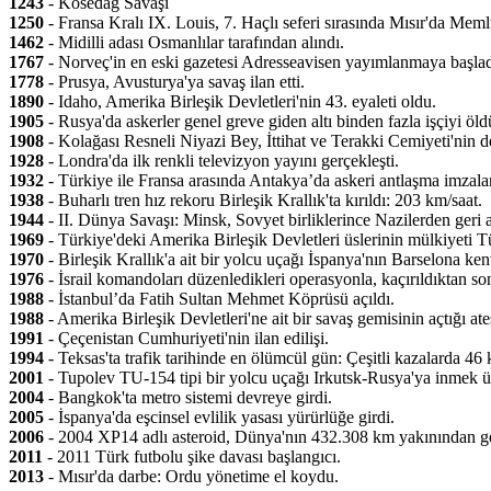
1243
- Kösedağ Savaşı
1250
- Fransa Kralı IX. Louis, 7. Haçlı seferi sırasında Mısır'da Mem
1462
- Midilli adası Osmanlılar tarafından alındı.
1767
- Norveç'in en eski gazetesi Adresseavisen yayımlanmaya başlad
1778
- Prusya, Avusturya'ya savaş ilan etti.
1890
- Idaho, Amerika Birleşik Devletleri'nin 43. eyaleti oldu.
1905
- Rusya'da askerler genel greve giden altı binden fazla işçiyi öld
1908
- Kolağası Resneli Niyazi Bey, İttihat ve Terakki Cemiyeti'nin d
1928
- Londra'da ilk renkli televizyon yayını gerçekleşti.
1932
- Türkiye ile Fransa arasında Antakya’da askeri antlaşma imzala
1938
- Buharlı tren hız rekoru Birleşik Krallık'ta kırıldı: 203 km/saat.
1944
- II. Dünya Savaşı: Minsk, Sovyet birliklerince Nazilerden geri a
1969
- Türkiye'deki Amerika Birleşik Devletleri üslerinin mülkiyeti Tü
1970
- Birleşik Krallık'a ait bir yolcu uçağı İspanya'nın Barselona ke
1976
- İsrail komandoları düzenledikleri operasyonla, kaçırıldıktan s
1988
- İstanbul’da Fatih Sultan Mehmet Köprüsü açıldı.
1988
- Amerika Birleşik Devletleri'ne ait bir savaş gemisinin açtığı at
1991
- Çeçenistan Cumhuriyeti'nin ilan edilişi.
1994
- Teksas'ta trafik tarihinde en ölümcül gün: Çeşitli kazalarda 46 k
2001
- Tupolev TU-154 tipi bir yolcu uçağı Irkutsk-Rusya'ya inmek üz
2004
- Bangkok'ta metro sistemi devreye girdi.
2005
- İspanya'da eşcinsel evlilik yasası yürürlüğe girdi.
2006
- 2004 XP14 adlı asteroid, Dünya'nın 432.308 km yakınından ge
2011
- 2011 Türk futbolu şike davası başlangıcı.
2013
- Mısır'da darbe: Ordu yönetime el koydu.