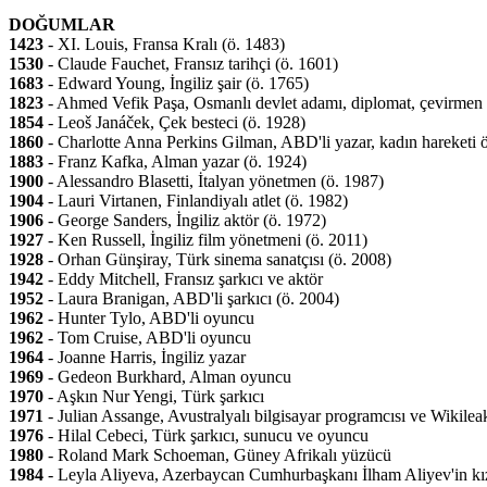
DOĞUMLAR
1423
- XI. Louis, Fransa Kralı (ö. 1483)
1530
- Claude Fauchet, Fransız tarihçi (ö. 1601)
1683
- Edward Young, İngiliz şair (ö. 1765)
1823
- Ahmed Vefik Paşa, Osmanlı devlet adamı, diplomat, çevirmen 
1854
- Leoš Janáček, Çek besteci (ö. 1928)
1860
- Charlotte Anna Perkins Gilman, ABD'li yazar, kadın hareketi ö
1883
- Franz Kafka, Alman yazar (ö. 1924)
1900
- Alessandro Blasetti, İtalyan yönetmen (ö. 1987)
1904
- Lauri Virtanen, Finlandiyalı atlet (ö. 1982)
1906
- George Sanders, İngiliz aktör (ö. 1972)
1927
- Ken Russell, İngiliz film yönetmeni (ö. 2011)
1928
- Orhan Günşiray, Türk sinema sanatçısı (ö. 2008)
1942
- Eddy Mitchell, Fransız şarkıcı ve aktör
1952
- Laura Branigan, ABD'li şarkıcı (ö. 2004)
1962
- Hunter Tylo, ABD'li oyuncu
1962
- Tom Cruise, ABD'li oyuncu
1964
- Joanne Harris, İngiliz yazar
1969
- Gedeon Burkhard, Alman oyuncu
1970
- Aşkın Nur Yengi, Türk şarkıcı
1971
- Julian Assange, Avustralyalı bilgisayar programcısı ve Wikileaks
1976
- Hilal Cebeci, Türk şarkıcı, sunucu ve oyuncu
1980
- Roland Mark Schoeman, Güney Afrikalı yüzücü
1984
- Leyla Aliyeva, Azerbaycan Cumhurbaşkanı İlham Aliyev'in kı