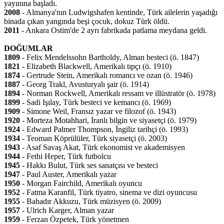
yayınına başladı.
2008
- Almanya'nın Ludwigshafen kentinde, Türk ailelerin yaşadığı
binada çıkan yangında beşi çocuk, dokuz Türk öldü.
2011
- Ankara Ostim'de 2 ayrı fabrikada patlama meydana geldi.
DOĞUMLAR
1809
- Felix Mendelssohn Bartholdy, Alman besteci (ö. 1847)
1821
- Elizabeth Blackwell, Amerikalı tıpçı (ö. 1910)
1874
- Gertrude Stein, Amerikalı romancı ve ozan (ö. 1946)
1887
- Georg Trakl, Avusturyalı şair (ö. 1914)
1894
- Norman Rockwell, Amerikalı ressam ve illüstratör (ö. 1978)
1899
- Sadi Işılay, Türk besteci ve kemancı (ö. 1969)
1909
- Simone Weil, Fransız yazar ve filozof (ö. 1943)
1920
- Morteza Motahhari, İranlı bilgin ve siyasetçi (ö. 1979)
1924
- Edward Palmer Thompson, İngiliz tarihçi (ö. 1993)
1934
- Teoman Köprülüler, Türk siyasetçi (ö. 2003)
1943
- Asaf Savaş Akat, Türk ekonomist ve akademisyen
1944
- Fethi Heper, Türk futbolcu
1945
- Hakkı Bulut, Türk ses sanatçısı ve besteci
1947
- Paul Auster, Amerikalı yazar
1950
- Morgan Fairchild, Amerikalı oyuncu
1952
- Fatma Karanfil, Türk tiyatro, sinema ve dizi oyuncusu
1955
- Bahadır Akkuzu, Türk müzisyen (ö. 2009)
1957
- Ulrich Karger, Alman yazar
1959
- Ferzan Özpetek, Türk yönetmen