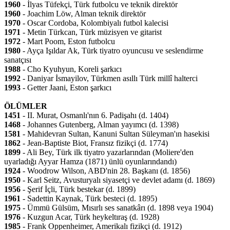
1960
- İlyas Tüfekçi, Türk futbolcu ve teknik direktör
1960
- Joachim Löw, Alman teknik direktör
1970
- Oscar Cordoba, Kolombiyalı futbol kalecisi
1971
- Metin Türkcan, Türk müzisyen ve gitarist
1972
- Mart Poom, Eston futbolcu
1980
- Ayça Işıldar Ak, Türk tiyatro oyuncusu ve seslendirme
sanatçısı
1988
- Cho Kyuhyun, Koreli şarkıcı
1992
- Daniyar İsmayilov, Türkmen asıllı Türk millî halterci
1993
- Getter Jaani, Eston şarkıcı
ÖLÜMLER
1451
- II. Murat, Osmanlı'nın 6. Padişahı (d. 1404)
1468
- Johannes Gutenberg, Alman yayımcı (d. 1398)
1581
- Mahidevran Sultan, Kanuni Sultan Süleyman'ın hasekisi
1862
- Jean-Baptiste Biot, Fransız fizikçi (d. 1774)
1899
- Ali Bey, Türk ilk tiyatro yazarlarından (Moliere'den
uyarladığı Ayyar Hamza (1871) ünlü oyunlarındandı)
1924
- Woodrow Wilson, ABD'nin 28. Başkanı (d. 1856)
1950
- Karl Seitz, Avusturyalı siyasetçi ve devlet adamı (d. 1869)
1956
- Şerif İçli, Türk bestekar (d. 1899)
1961
- Sadettin Kaynak, Türk besteci (d. 1895)
1975
- Ümmü Gülsüm, Mısırlı ses sanatkârı (d. 1898 veya 1904)
1976
- Kuzgun Acar, Türk heykeltıraş (d. 1928)
1985
- Frank Oppenheimer, Amerikalı fizikçi (d. 1912)