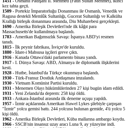
1451
- Osmanlı Padişahı II. Mehmed (Fatih Sultan Mehmet), ikinci
kez tahta geçti.
1509
- Portekiz İmparatorluğu Donanması ile Osmanlı, Venedik ve
Ragusa destekli Memlûk Sultanlığı, Gucerat Sultanlığı ve Kalkülta
Krallığı birleşik donanması arasında, Diu Muharebesi gerçekleşti.
1690
- Amerika Birleşik Devletleri'nde ilk kâğıt para
Massachusetts'de kullanılmaya başlandı.
1783
- Amerikan Bağımsızlık Savaşı: İspanya ABD'yi resmen
tanıdı.
1815
- İlk peynir fabrikası, İsviçre'de kuruldu.
1880
- İdare-i Mahsusa işçileri greve çıktı.
1916
- Kanada Ottawa'daki parlamento binası yandı.
1917
- I. Dünya Savaşı: ABD, Almanya ile diplomatik ilişkilerini
kesti.
1928
- Hutbe, İstanbul'da Türkçe okunmaya başlandı.
1930
- Türk-Fransız Dostluk Antlaşması imzalandı.
1930
- Vietnam Komünist Partisi kuruldu.
1931
- Menemen Olayı hükümlülerinden 27 kişi bugün idam edildi.
1931
- Yeni Zelanda'da deprem: 258 kişi öldü.
1933
- Ankara-İstanbul arasında ilk deneme uçuşu yapıldı.
1957
- İzmir açıklarında Amerikan Hawel Lykes şilebiyle çarpışan
"İzmir" yolcu gemisi battı. 244 yolcusu bulunan gemide, 4'ü yolcu 5
kişi öldü.
1962
- Amerika Birleşik Devletleri, Küba mallarına ambargo koydu.
1966
- SSCB'nin insansız uzay aracı Luna 9, ay yüzeyine indi.