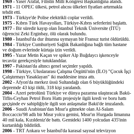
1969
- Yaser Arafat, Filistin Millî Kongresi Başkanlığına atandı.
1971
- 11 OPEC ülkesi, petrol alıcısı ülkeleri fiyatları artırmakla
tehdit etti.
1973
- Türkiye'de Polise elektrikli coplar verildi.
1975
- Kıbrıs Türk Havayolları, Türkiye-Kıbrıs seferlerini başlattı.
1977
- Bir süredir kayıp olan İstanbul Teknik Üniversite (İTÜ)
öğrencisi Zeki Erginbay, ölü olarak bulundu.
1980
- İstanbul'da dur ihtarına uymayan bir Fransız turist öldürüldü.
1984
- Türkiye Cumhuriyeti Sağlık Bakanlığına bağlı tüm hastane
ve doğum evlerinde kürtaja izin verildi.
1995
- Yazar Metin Kaçan ve spiker Alp Buğdaycı işkenceyle
tecavüz gerekçesiyle tutuklandılar.
1997
- Pakistan'da altıncı genel seçimler yapıldı.
1998
- Türkiye, Uluslararası Çalışma Örgütü'nün (İLO) "Çocuk İşçi
Çalıştırmayı Yasaklayan" iki maddesine imza attı.
2002
- Afyon'da merkez üssü Sultandağı olan 6 büyüklüğündeki
depremde 43 kişi öldü, 318 kişi yaralandı.
2004
- Azeri petrolünü Türkiye ve dünya pazarına ulaştıracak Bakü-
Tiflis-Ceyhan Petrol Boru Hattı projesiyle ilgili kredi ve boru hattı
geçişinde ev sahipliğiyle ilgili son anlaşmalar Bakü'de imzalandı.
2006
- Suudi Arabistan'dan Mısır'a gitmekte olan Al-Salam
Boccaccio'98 adlı bir Mısır yolcu gemisi, Mısır'ın Hurgada limanına
40 mil kala, Kızıldeniz'de battı. Gemideki 1400 yolcudan 435'inin
kurtarıldığı bildirildi.
2006
- TRT Ankara ve İstanbul'da karasal sayısal televizyon