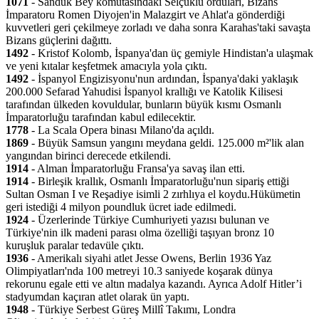
1071
- Sanduk Bey komutasındaki Selçuklu orduları, Bizans
İmparatoru Romen Diyojen'in Malazgirt ve Ahlat'a gönderdiği
kuvvetleri geri çekilmeye zorladı ve daha sonra Karahas'taki savaşta
Bizans güçlerini dağıttı.
1492
- Kristof Kolomb, İspanya'dan üç gemiyle Hindistan'a ulaşmak
ve yeni kıtalar keşfetmek amacıyla yola çıktı.
1492
- İspanyol Engizisyonu'nun ardından, İspanya'daki yaklaşık
200.000 Sefarad Yahudisi İspanyol krallığı ve Katolik Kilisesi
tarafından ülkeden kovuldular, bunların büyük kısmı Osmanlı
İmparatorluğu tarafından kabul edilecektir.
1778
- La Scala Opera binası Milano'da açıldı.
1869
- Büyük Samsun yangını meydana geldi. 125.000 m²'lik alan
yangından birinci derecede etkilendi.
1914
- Alman İmparatorluğu Fransa'ya savaş ilan etti.
1914
- Birleşik krallık, Osmanlı İmparatorluğu'nun sipariş ettiği
Sultan Osman I ve Reşadiye isimli 2 zırhlıya el koydu.Hükümetin
geri istediği 4 milyon poundluk ücret iade edilmedi.
1924
- Üzerlerinde Türkiye Cumhuriyeti yazısı bulunan ve
Türkiye'nin ilk madeni parası olma özelliği taşıyan bronz 10
kuruşluk paralar tedavüle çıktı.
1936
- Amerikalı siyahi atlet Jesse Owens, Berlin 1936 Yaz
Olimpiyatları'nda 100 metreyi 10.3 saniyede koşarak dünya
rekorunu egale etti ve altın madalya kazandı. Ayrıca Adolf Hitler’i
stadyumdan kaçıran atlet olarak ün yaptı.
1948
- Türkiye Serbest Güreş Millî Takımı, Londra