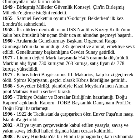
Olimpiyatları'nda birinci oldu.
1949
- Birleşmiş Milletler Güvenlik Konseyi, Çin'in Birleşmiş
Milletler'e girme isteğini reddetti.
1955
- Samuel Beckett'in oyunu 'Godot'yu Beklerken' ilk kez
Londra'da sahnelendi.
1958
- İlk nükleer denizaltı olan USS Nautilus Kuzey Kutbu'nun
kalın buz örtüsünü bir uçtan öbür uca su altından geçmeyi başardı.
1960
- Aralarında Genelkurmay Başkanı Orgeneral Ragıp
Gümüşpala'nın da bulunduğu 235 general ve amiral, emekliye sevk
edildi. Genelkurmay başkanlığına Cevdet Sunay getirildi.
1977
- Liranın değeri Mark karşısında %4.5 oranında düşürüldü.
Mark’ın alış fiyatı 730 kuruştan 763 kuruşa, satış fiyatı da 778
kuruşa yükseltildi.
1977
- Kıbrıs lideri Başpiskopos III. Makarios, kalp krizi geçirerek
öldü. Spiros Kipriyanu, geçici olarak Kıbrıs liderliğine getirildi.
1988
- Sovyetler Birliği, planörüyle Kızıl Meydan'a inen Alman
pilot Mathias Rust'u serbest bıraktı.
1995
- Türkiye Odalar ve Borsalar Birliği'nin hazırlattığı 'Doğu
Raporu' açıklandı. Raporu, TOBB Başkanlık Danışmanı Prof.Dr.
Doğu Ergil hazırlamıştı.
1996
- 1922'de Tacikistan'da çarpışırken ölen Enver Paşa'nın naaşı
İstanbul'a getirildi.
2002
- AB'ye uyum çerçevesinde kabul edilen yasayla, savaş ve
yakın savaş tehdidi halleri dışında idam cezası kaldırıldı.
2008
- Kuzey Hindistan'da bir Hindu tapınağında çıkan izdihamda