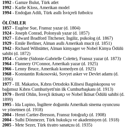
1992
- Gamze Bulut, Türk atlet
1992
- Karlie Kloss, Amerikan model
1994
- Endoğan Adili, Türk asıllı İsviçreli futbolcu
ÖLÜMLER
1857
- Eugène Sue, Fransız yazar (d. 1804)
1924
- Joseph Conrad, Polonyalı yazar (d. 1857)
1927
- Edward Bradford Titchener, İngiliz, psikolog (d. 1867)
1929
- Emile Berliner, Alman asıllı Amerikalı mucit (d. 1851)
1942
- Richard Willstätter, Alman kimyager ve Nobel Kimya Ödülü
sahibi (d. 1872)
1954
- Colette (Sidonie-Gabrielle Colette), Fransız yazar (d. 1873)
1964
- Flannery O'Connor, Amerikalı yazar (d. 1925)
1966
- Lenny Bruce, Amerikalı komedyen (d. 1925)
1968
- Konstantin Rokosovski, Sovyet asker ve Devlet adamı (d.
1896)
1977
- III. Makarios, Kıbrıs Ortodoks Kilisesi Başpiskoposu ve
bağımsız Kıbrıs Cumhuriyeti'nin ilk Cumhurbaşkanı (d. 1913)
1979
- Bertil Ohlin, İsveçli iktisatçı ve Nobel İktisat Ödülü sahibi (d.
1899)
1995
- Ida Lupino, İngiltere doğumlu Amerikalı sinema oyuncusu
ve yönetmen (d. 1918)
2004
- Henri Cartier-Bresson, Fransız fotoğrafçı (d. 1908)
2004
- Sulhi Dönmezer, Türk hukukçu ve akademisyen (d. 1918)
2005
- Mete Sezer, Türk tiyatro sanatçısı (d. 1935)