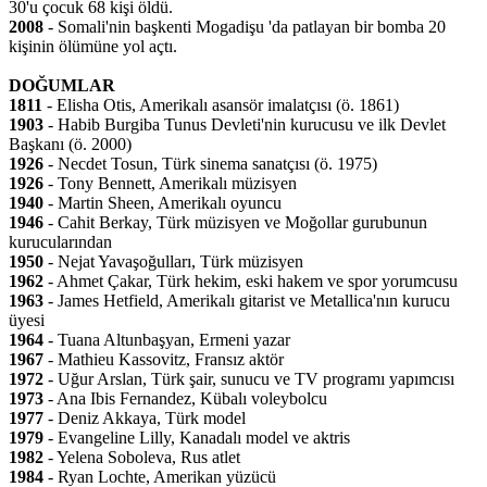
30'u çocuk 68 kişi öldü.
2008
- Somali'nin başkenti Mogadişu 'da patlayan bir bomba 20
kişinin ölümüne yol açtı.
DOĞUMLAR
1811
- Elisha Otis, Amerikalı asansör imalatçısı (ö. 1861)
1903
- Habib Burgiba Tunus Devleti'nin kurucusu ve ilk Devlet
Başkanı (ö. 2000)
1926
- Necdet Tosun, Türk sinema sanatçısı (ö. 1975)
1926
- Tony Bennett, Amerikalı müzisyen
1940
- Martin Sheen, Amerikalı oyuncu
1946
- Cahit Berkay, Türk müzisyen ve Moğollar gurubunun
kurucularından
1950
- Nejat Yavaşoğulları, Türk müzisyen
1962
- Ahmet Çakar, Türk hekim, eski hakem ve spor yorumcusu
1963
- James Hetfield, Amerikalı gitarist ve Metallica'nın kurucu
üyesi
1964
- Tuana Altunbaşyan, Ermeni yazar
1967
- Mathieu Kassovitz, Fransız aktör
1972
- Uğur Arslan, Türk şair, sunucu ve TV programı yapımcısı
1973
- Ana Ibis Fernandez, Kübalı voleybolcu
1977
- Deniz Akkaya, Türk model
1979
- Evangeline Lilly, Kanadalı model ve aktris
1982
- Yelena Soboleva, Rus atlet
1984
- Ryan Lochte, Amerikan yüzücü