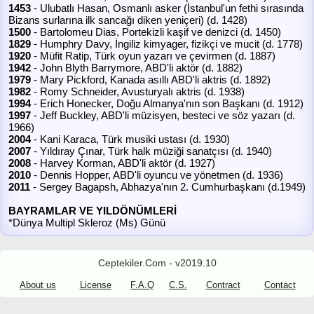
1453
- Ulubatlı Hasan, Osmanlı asker (İstanbul'un fethi sırasında
Bizans surlarına ilk sancağı diken yeniçeri) (d. 1428)
1500
- Bartolomeu Dias, Portekizli kaşif ve denizci (d. 1450)
1829
- Humphry Davy, İngiliz kimyager, fizikçi ve mucit (d. 1778)
1920
- Müfit Ratip, Türk oyun yazarı ve çevirmen (d. 1887)
1942
- John Blyth Barrymore, ABD'li aktör (d. 1882)
1979
- Mary Pickford, Kanada asıllı ABD'li aktris (d. 1892)
1982
- Romy Schneider, Avusturyalı aktris (d. 1938)
1994
- Erich Honecker, Doğu Almanya'nın son Başkanı (d. 1912)
1997
- Jeff Buckley, ABD'li müzisyen, besteci ve söz yazarı (d.
1966)
2004
- Kani Karaca, Türk musiki ustası (d. 1930)
2007
- Yıldıray Çınar, Türk halk müziği sanatçısı (d. 1940)
2008
- Harvey Korman, ABD'li aktör (d. 1927)
2010
- Dennis Hopper, ABD'li oyuncu ve yönetmen (d. 1936)
2011
- Sergey Bagapsh, Abhazya'nın 2. Cumhurbaşkanı (d.1949)
BAYRAMLAR VE YILDÖNÜMLERİ
*Dünya Multipl Skleroz (Ms) Günü
Ceptekiler.Com - v2019.10
About us
License
F.A.Q
C.S.
Contract
Contact