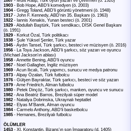
1887
- Müfit Ratip, Türk oyun yazarı ve çevirmen (ö. 1920)
1903
- Bob Hope, ABD'li komedyen (ö. 2003)
1904
- Gregg Toland, ABD'li görüntü yönetmeni (ö. 1948)
1917
- John F. Kennedy, ABD'nin 35. Başkanı (ö. 1963)
1922
- Iannis Xenakis, Yunan besteci (ö. 2001)
1929
- Abdullah Baştürk, Türk sendikacı, DİSK Genel Başkanı
(ö. 1991)
1929
- Korkut Özal, Türk politikacı
1938
- Şule Yüksel Şenler, Türk yazar
1945
- Aydın Tansel, Türk şarkıcı, besteci ve müzisyen (ö. 2016)
1956
- La Toya Jackson, ABD'li şarkıcı, söz yazarı ve oyuncu
(Michael Jackson'ın ablası)
1958
- Annette Bening, ABD'li oyuncu
1967
- Noel Gallagher, İngiliz müzisyen
1969
- Acun Ilıcalı, Türk yapımcı, sunucu ve medya patronu
1973
- Alpay Özalan, Türk futbolcu
1976
- Gülşen Bayraktar, Türk şarkıcı, besteci ve söz yazarı
1979
- Arne Friedrich, Alman futbolcu
1980
- Petek Dinçöz, Türk şarkıcı, manken, oyuncu ve sunucu
1982
- Ana Beatriz Barros, Brezilyalı süper model
1982
- Nataliya Dobrinska, Ukraynalı heptatlet
1982
- Elyas M'Barek, Alman oyuncu
1984
- Carmelo Anthony, ABD'li basketbolcu
1985
- Hernanes, Brezilyalı futbolcu
ÖLÜMLER
1453
- XI. Konstantin, Bizans'ın son İmparatoru (d. 1405)