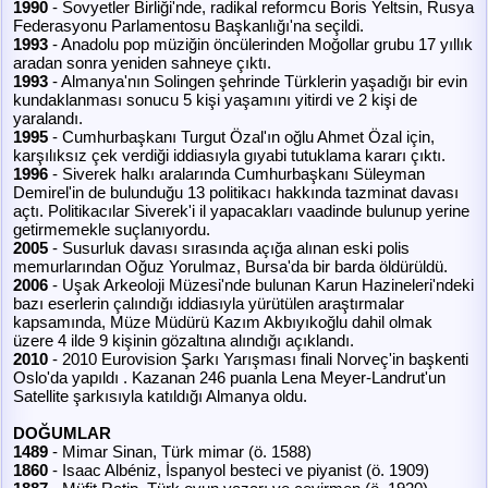
1990
- Sovyetler Birliği'nde, radikal reformcu Boris Yeltsin, Rusya
Federasyonu Parlamentosu Başkanlığı'na seçildi.
1993
- Anadolu pop müziğin öncülerinden Moğollar grubu 17 yıllık
aradan sonra yeniden sahneye çıktı.
1993
- Almanya'nın Solingen şehrinde Türklerin yaşadığı bir evin
kundaklanması sonucu 5 kişi yaşamını yitirdi ve 2 kişi de
yaralandı.
1995
- Cumhurbaşkanı Turgut Özal'ın oğlu Ahmet Özal için,
karşılıksız çek verdiği iddiasıyla gıyabi tutuklama kararı çıktı.
1996
- Siverek halkı aralarında Cumhurbaşkanı Süleyman
Demirel'in de bulunduğu 13 politikacı hakkında tazminat davası
açtı. Politikacılar Siverek'i il yapacakları vaadinde bulunup yerine
getirmemekle suçlanıyordu.
2005
- Susurluk davası sırasında açığa alınan eski polis
memurlarından Oğuz Yorulmaz, Bursa'da bir barda öldürüldü.
2006
- Uşak Arkeoloji Müzesi'nde bulunan Karun Hazineleri'ndeki
bazı eserlerin çalındığı iddiasıyla yürütülen araştırmalar
kapsamında, Müze Müdürü Kazım Akbıyıkoğlu dahil olmak
üzere 4 ilde 9 kişinin gözaltına alındığı açıklandı.
2010
- 2010 Eurovision Şarkı Yarışması finali Norveç'in başkenti
Oslo'da yapıldı . Kazanan 246 puanla Lena Meyer-Landrut'un
Satellite şarkısıyla katıldığı Almanya oldu.
DOĞUMLAR
1489
- Mimar Sinan, Türk mimar (ö. 1588)
1860
- Isaac Albéniz, İspanyol besteci ve piyanist (ö. 1909)