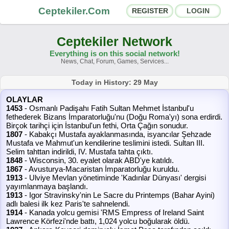
Ceptekiler.Com
REGISTER
LOGIN
Ceptekiler Network
Everything is on this social network!
News, Chat, Forum, Games, Services...
Forums
Social Shares
Today in History: 29 May
OLAYLAR
Chat Rooms
App Ecosystem
1453
- Osmanlı Padişahı Fatih Sultan Mehmet İstanbul'u
fethederek Bizans İmparatorluğu'nu (Doğu Roma'yı) sona erdirdi.
Birçok tarihçi için İstanbul'un fethi, Orta Çağın sonudur.
Announcements
Contact
1807
- Kabakçı Mustafa ayaklanmasında, isyancılar Şehzade
Mustafa ve Mahmut'un kendilerine teslimini istedi. Sultan III.
Selim tahttan indirildi, IV. Mustafa tahta çıktı.
About Us
1848
- Wisconsin, 30. eyalet olarak ABD'ye katıldı.
1867
- Avusturya-Macaristan İmparatorluğu kuruldu.
1913
- Ulviye Mevlan yönetiminde 'Kadınlar Dünyası' dergisi
Ceptekiler.Com - v2025.01
yayımlanmaya başlandı.
1913
- Igor Stravinsky'nin Le Sacre du Printemps (Bahar Ayini)
Licence
F.A.Q.
C.S.
Contract
adlı balesi ilk kez Paris'te sahnelendi.
1914
- Kanada yolcu gemisi 'RMS Empress of Ireland Saint
Lawrence Körfezi'nde battı, 1,024 yolcu boğularak öldü.