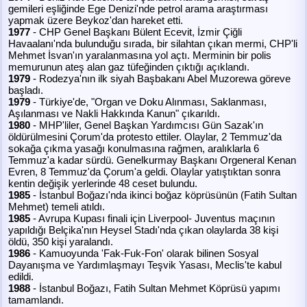
gemileri eşliğinde Ege Denizi'nde petrol arama araştırması
yapmak üzere Beykoz'dan hareket etti.
1977
- CHP Genel Başkanı Bülent Ecevit, İzmir Çiğli
Havaalanı'nda bulunduğu sırada, bir silahtan çıkan mermi, CHP'li
Mehmet İsvan'ın yaralanmasına yol açtı. Merminin bir polis
memurunun ateş alan gaz tüfeğinden çıktığı açıklandı.
1979
- Rodezya'nın ilk siyah Başbakanı Abel Muzorewa göreve
başladı.
1979
- Türkiye'de, "Organ ve Doku Alınması, Saklanması,
Aşılanması ve Nakli Hakkında Kanun" çıkarıldı.
1980
- MHP'liler, Genel Başkan Yardımcısı Gün Sazak'ın
öldürülmesini Çorum'da protesto ettiler. Olaylar, 2 Temmuz'da
sokağa çıkma yasağı konulmasına rağmen, aralıklarla 6
Temmuz'a kadar sürdü. Genelkurmay Başkanı Orgeneral Kenan
Evren, 8 Temmuz'da Çorum'a geldi. Olaylar yatıştıktan sonra
kentin değişik yerlerinde 48 ceset bulundu.
1985
- İstanbul Boğazı'nda ikinci boğaz köprüsünün (Fatih Sultan
Mehmet) temeli atıldı.
1985
- Avrupa Kupası finali için Liverpool- Juventus maçının
yapıldığı Belçika'nın Heysel Stadı'nda çıkan olaylarda 38 kişi
öldü, 350 kişi yaralandı.
1986
- Kamuoyunda 'Fak-Fuk-Fon' olarak bilinen Sosyal
Dayanışma ve Yardımlaşmayı Teşvik Yasası, Meclis'te kabul
edildi.
1988
- İstanbul Boğazı, Fatih Sultan Mehmet Köprüsü yapımı
tamamlandı.