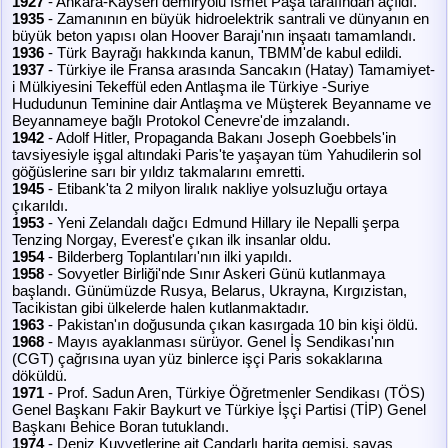
1927
- Ankara-Kayseri demiryolu İsmet Paşa tarafından açıldı.
1935
- Zamanının en büyük hidroelektrik santrali ve dünyanın en
büyük beton yapısı olan Hoover Barajı'nın inşaatı tamamlandı.
1936
- Türk Bayrağı hakkında kanun, TBMM'de kabul edildi.
1937
- Türkiye ile Fransa arasında Sancakın (Hatay) Tamamiyet-
i Mülkiyesini Tekeffül eden Antlaşma ile Türkiye -Suriye
Hududunun Teminine dair Antlaşma ve Müşterek Beyanname ve
Beyannameye bağlı Protokol Cenevre'de imzalandı.
1942
- Adolf Hitler, Propaganda Bakanı Joseph Goebbels'in
tavsiyesiyle işgal altındaki Paris'te yaşayan tüm Yahudilerin sol
göğüslerine sarı bir yıldız takmalarını emretti.
1945
- Etibank'ta 2 milyon liralık nakliye yolsuzluğu ortaya
çıkarıldı.
1953
- Yeni Zelandalı dağcı Edmund Hillary ile Nepalli şerpa
Tenzing Norgay, Everest'e çıkan ilk insanlar oldu.
1954
- Bilderberg Toplantıları'nın ilki yapıldı.
1958
- Sovyetler Birliği'nde Sınır Askeri Günü kutlanmaya
başlandı. Günümüzde Rusya, Belarus, Ukrayna, Kırgızistan,
Tacikistan gibi ülkelerde halen kutlanmaktadır.
1963
- Pakistan'ın doğusunda çıkan kasırgada 10 bin kişi öldü.
1968
- Mayıs ayaklanması sürüyor. Genel İş Sendikası'nın
(CGT) çağrısına uyan yüz binlerce işçi Paris sokaklarına
döküldü.
1971
- Prof. Sadun Aren, Türkiye Öğretmenler Sendikası (TÖS)
Genel Başkanı Fakir Baykurt ve Türkiye İşçi Partisi (TİP) Genel
Başkanı Behice Boran tutuklandı.
1974
- Deniz Kuvvetlerine ait Çandarlı harita gemisi, savaş