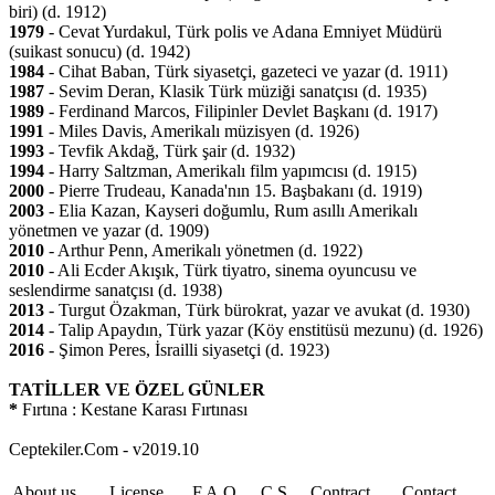
biri) (d. 1912)
1979
- Cevat Yurdakul, Türk polis ve Adana Emniyet Müdürü
(suikast sonucu) (d. 1942)
1984
- Cihat Baban, Türk siyasetçi, gazeteci ve yazar (d. 1911)
1987
- Sevim Deran, Klasik Türk müziği sanatçısı (d. 1935)
1989
- Ferdinand Marcos, Filipinler Devlet Başkanı (d. 1917)
1991
- Miles Davis, Amerikalı müzisyen (d. 1926)
1993
- Tevfik Akdağ, Türk şair (d. 1932)
1994
- Harry Saltzman, Amerikalı film yapımcısı (d. 1915)
2000
- Pierre Trudeau, Kanada'nın 15. Başbakanı (d. 1919)
2003
- Elia Kazan, Kayseri doğumlu, Rum asıllı Amerikalı
yönetmen ve yazar (d. 1909)
2010
- Arthur Penn, Amerikalı yönetmen (d. 1922)
2010
- Ali Ecder Akışık, Türk tiyatro, sinema oyuncusu ve
seslendirme sanatçısı (d. 1938)
2013
- Turgut Özakman, Türk bürokrat, yazar ve avukat (d. 1930)
2014
- Talip Apaydın, Türk yazar (Köy enstitüsü mezunu) (d. 1926)
2016
- Şimon Peres, İsrailli siyasetçi (d. 1923)
TATİLLER VE ÖZEL GÜNLER
*
Fırtına : Kestane Karası Fırtınası
Ceptekiler.Com - v2019.10
About us
License
F.A.Q
C.S.
Contract
Contact