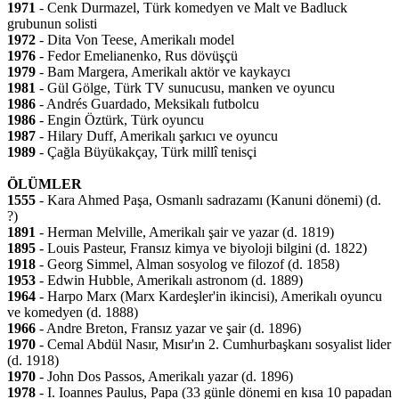
1971
- Cenk Durmazel, Türk komedyen ve Malt ve Badluck
grubunun solisti
1972
- Dita Von Teese, Amerikalı model
1976
- Fedor Emelianenko, Rus dövüşçü
1979
- Bam Margera, Amerikalı aktör ve kaykaycı
1981
- Gül Gölge, Türk TV sunucusu, manken ve oyuncu
1986
- Andrés Guardado, Meksikalı futbolcu
1986
- Engin Öztürk, Türk oyuncu
1987
- Hilary Duff, Amerikalı şarkıcı ve oyuncu
1989
- Çağla Büyükakçay, Türk millî tenisçi
ÖLÜMLER
1555
- Kara Ahmed Paşa, Osmanlı sadrazamı (Kanuni dönemi) (d.
?)
1891
- Herman Melville, Amerikalı şair ve yazar (d. 1819)
1895
- Louis Pasteur, Fransız kimya ve biyoloji bilgini (d. 1822)
1918
- Georg Simmel, Alman sosyolog ve filozof (d. 1858)
1953
- Edwin Hubble, Amerikalı astronom (d. 1889)
1964
- Harpo Marx (Marx Kardeşler'in ikincisi), Amerikalı oyuncu
ve komedyen (d. 1888)
1966
- Andre Breton, Fransız yazar ve şair (d. 1896)
1970
- Cemal Abdül Nasır, Mısır'ın 2. Cumhurbaşkanı sosyalist lider
(d. 1918)
1970
- John Dos Passos, Amerikalı yazar (d. 1896)
1978
- I. Ioannes Paulus, Papa (33 günle dönemi en kısa 10 papadan