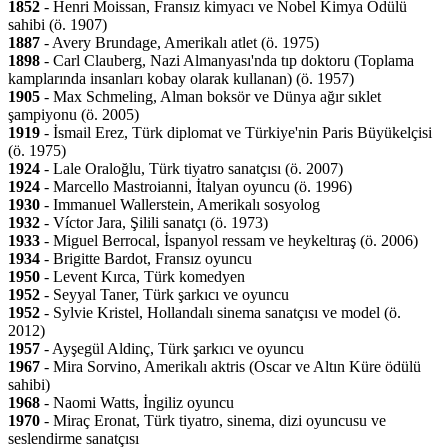
1852
- Henri Moissan, Fransız kimyacı ve Nobel Kimya Ödülü
sahibi (ö. 1907)
1887
- Avery Brundage, Amerikalı atlet (ö. 1975)
1898
- Carl Clauberg, Nazi Almanyası'nda tıp doktoru (Toplama
kamplarında insanları kobay olarak kullanan) (ö. 1957)
1905
- Max Schmeling, Alman boksör ve Dünya ağır sıklet
şampiyonu (ö. 2005)
1919
- İsmail Erez, Türk diplomat ve Türkiye'nin Paris Büyükelçisi
(ö. 1975)
1924
- Lale Oraloğlu, Türk tiyatro sanatçısı (ö. 2007)
1924
- Marcello Mastroianni, İtalyan oyuncu (ö. 1996)
1930
- Immanuel Wallerstein, Amerikalı sosyolog
1932
- Víctor Jara, Şilili sanatçı (ö. 1973)
1933
- Miguel Berrocal, İspanyol ressam ve heykeltıraş (ö. 2006)
1934
- Brigitte Bardot, Fransız oyuncu
1950
- Levent Kırca, Türk komedyen
1952
- Seyyal Taner, Türk şarkıcı ve oyuncu
1952
- Sylvie Kristel, Hollandalı sinema sanatçısı ve model (ö.
2012)
1957
- Ayşegül Aldinç, Türk şarkıcı ve oyuncu
1967
- Mira Sorvino, Amerikalı aktris (Oscar ve Altın Küre ödülü
sahibi)
1968
- Naomi Watts, İngiliz oyuncu
1970
- Miraç Eronat, Türk tiyatro, sinema, dizi oyuncusu ve
seslendirme sanatçısı