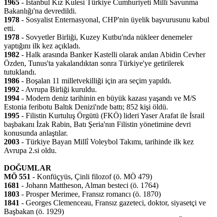
1965
- İstanbul Kız Kulesi Türkiye Cumhuriyeti Millî Savunma
Bakanlığı'na devredildi.
1978
- Sosyalist Enternasyonal, CHP'nin üyelik başvurusunu kabul
etti.
1978
- Sovyetler Birliği, Kuzey Kutbu'nda nükleer denemeler
yaptığını ilk kez açıkladı.
1982
- Halk arasında Banker Kastelli olarak anılan Abidin Cevher
Özden, Tunus'ta yakalandıktan sonra Türkiye'ye getirilerek
tutuklandı.
1986
- Boşalan 11 milletvekilliği için ara seçim yapıldı.
1992
- Avrupa Birliği kuruldu.
1994
- Modern deniz tarihinin en büyük kazası yaşandı ve M/S
Estonia feribotu Baltık Denizi'nde battı; 852 kişi öldü.
1995
- Filistin Kurtuluş Örgütü (FKÖ) lideri Yaser Arafat ile İsrail
başbakanı İzak Rabin, Batı Şeria'nın Filistin yönetimine devri
konusunda anlaştılar.
2003
- Türkiye Bayan Millî Voleybol Takımı, tarihinde ilk kez
Avrupa 2.si oldu.
DOĞUMLAR
MÖ 551
- Konfüçyüs, Çinli filozof (ö. MÖ 479)
1681
- Johann Mattheson, Alman besteci (ö. 1764)
1803
- Prosper Merimee, Fransız romancı (ö. 1870)
1841
- Georges Clemenceau, Fransız gazeteci, doktor, siyasetçi ve
Başbakan (ö. 1929)