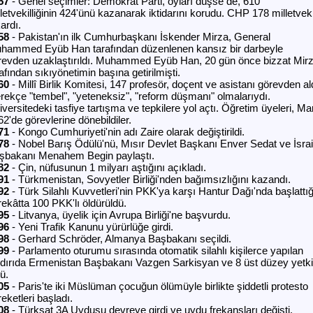
57
- Genel seçimler: Demokrat Parti, oyları düşse de, 610
letvekilliğinin 424'ünü kazanarak iktidarını korudu. CHP 178 milletveki
ardı.
58
- Pakistan'ın ilk Cumhurbaşkanı İskender Mirza, General
hammed Eyüb Han tarafından düzenlenen kansız bir darbeyle
revden uzaklaştırıldı. Muhammed Eyüb Han, 20 gün önce bizzat Mir
afından sıkıyönetimin başına getirilmişti.
60
- Millî Birlik Komitesi, 147 profesör, doçent ve asistanı görevden al
rekçe "tembel", "yeteneksiz", "reform düşmanı" olmalarıydı.
versitedeki tasfiye tartışma ve tepkilere yol açtı. Öğretim üyeleri, Ma
2'de görevlerine dönebildiler.
71
- Kongo Cumhuriyeti'nin adı Zaire olarak değiştirildi.
78
- Nobel Barış Ödülü'nü, Mısır Devlet Başkanı Enver Sedat ve İsrai
şbakanı Menahem Begin paylaştı.
82
- Çin, nüfusunun 1 milyarı aştığını açıkladı.
91
- Türkmenistan, Sovyetler Birliği'nden bağımsızlığını kazandı.
92
- Türk Silahlı Kuvvetleri'nin PKK'ya karşı Hantur Dağı'nda başlattığ
rekâtta 100 PKK'lı öldürüldü.
95
- Litvanya, üyelik için Avrupa Birliği'ne başvurdu.
96
- Yeni Trafik Kanunu yürürlüğe girdi.
98
- Gerhard Schröder, Almanya Başbakanı seçildi.
99
- Parlamento oturumu sırasında otomatik silahlı kişilerce yapılan
ldırıda Ermenistan Başbakanı Vazgen Sarkisyan ve 8 üst düzey yetkil
ü.
05
- Paris'te iki Müslüman çocuğun ölümüyle birlikte şiddetli protesto
eketleri başladı.
08
- Türksat 3A Uydusu devreye girdi ve uydu frekansları değişti.