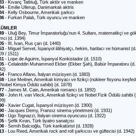
83
- Kıvanç Tatlıtuğ, Türk aktör ve manken
84
- Emilie Ullerup, Danimarkalı aktris
84
- Kelly Osbourne, Amerikalı şarkıcı
86
- Furkan Palalı, Türk oyuncu ve manken
LÜMLER
49
- Uluğ Bey, Timur İmparatorluğu'nun 4. Sultanı, matematikçi ve gö
imci (d. 1394)
05
- III. İvan, Rus çarı (d. 1440)
53
- Miguel Servet, İspanyol ilâhiyatçı, hekim, haritacı ve hümanist (d
09 / 1511)
61
- Lope de Aguirre, İspanyol Konkistador (d. 1510)
05
- Celaleddin Muhammed Ekber (Ekber Şah), Babür İmparatoru (d.
42)
54
- Franco Alfano, İtalyan müzisyen (d. 1883)
68
- Lise Meitner, Amerikalı kimyacı ve fizikçi (nükleer fisyonu keşfe
 Nobel Kimya Ödülü sahibi) (d. 1878)
77
- James M. Cain, Amerikalı romancı (d. 1892)
80
- John H. van Vleck, Amerikalı fizikçi ve Nobel Fizik Ödülü sahibi (
99)
90
- Xavier Cugat, İspanyol müzisyen (d. 1900)
90
- Jacques Demy, Fransız sinema yönetmeni (d. 1931)
90
- Ugo Tognazzi, İtalyan sinema oyuncusu (d. 1922)
05
- Şefik Kıran, Türk tiyatro sanatçısı
06
- Semih Balcıoğlu, Türk karikatürist (d. 1928)
13
- Lou Reed, Amerikalı rock and roll şarkıcısı ve güftecisi (d. 1942)