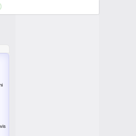
ni
vis