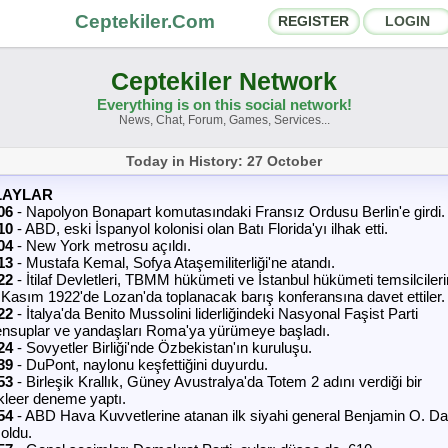
Ceptekiler.Com
REGISTER
LOGIN
Ceptekiler Network
Everything is on this social network!
News, Chat, Forum, Games, Services...
orums
Social Shares
Today in History: 27 October
hat Rooms
App Ecosystem
LAYLAR
06
- Napolyon Bonapart komutasındaki Fransız Ordusu Berlin'e girdi.
10
nnouncements
- ABD, eski İspanyol kolonisi olan Batı Florida'yı ilhak etti.
Contact
04
- New York metrosu açıldı.
13
- Mustafa Kemal, Sofya Ataşemiliterliği'ne atandı.
bout Us
22
- İtilaf Devletleri, TBMM hükümeti ve İstanbul hükümeti temsilcileri
 Kasım 1922'de Lozan'da toplanacak barış konferansına davet ettiler.
22
- İtalya'da Benito Mussolini liderliğindeki Nasyonal Faşist Parti
nsuplar ve yandaşları Roma'ya yürümeye başladı.
Ceptekiler.Com - v2025.01
24
- Sovyetler Birliği'nde Özbekistan'ın kuruluşu.
39
- DuPont, naylonu keşfettiğini duyurdu.
Licence
F.A.Q.
C.S.
Contract
53
- Birleşik Krallık, Güney Avustralya'da Totem 2 adını verdiği bir
kleer deneme yaptı.
54
- ABD Hava Kuvvetlerine atanan ilk siyahi general Benjamin O. Da
 oldu.