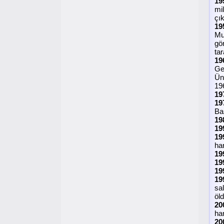
19
mil
çık
19
Mu
gö
tar
19
Ge
Üni
196
19
19
Ba
19
19
19
ha
19
19
19
19
sa
öld
20
har
20