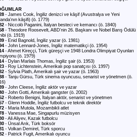
OĞUMLAR
28
- James Cook, İngiliz denizci ve kâşif (Avustralya ve Yeni
anda'nın kâşifi) (ö. 1779)
82
- Niccolò Paganini, İtalyan besteci ve kemancı (ö. 1840)
58
- Theodore Roosevelt, ABD'nin 26. Başkanı ve Nobel Barış Ödülü
ibi (ö. 1919)
89
- Enid Bagnold, İngiliz yazar (ö. 1981)
94
- John Lennard-Jones, İngiliz matematikçi (ö. 1954)
14
- Ahmet Kireççi, Türk güreşçi ve 1948 Londra Olimpiyat Oyunları
mpiyonu (ö. 1979)
14
- Dylan Marlais Thomas, İngiliz şair (ö. 1953)
23
- Roy Lichtenstein, Amerikalı pop sanatçısı (ö. 1997)
32
- Sylvia Plath, Amerikalı şair ve yazar (ö. 1963)
38
- Tanju Gürsu, Türk sinema oyuncusu, senarist ve yönetmen (ö.
16)
39
- John Cleese, İngiliz aktör ve yazar
40
- John Gotti, Amerikalı gangster (ö. 2002)
52
- Roberto Benigni, İtalyan aktör, senarist ve yönetmen
57
- Glenn Hoddle, İngiliz futbolcu ve teknik direktör
72
- Maria Mutola, Mozambikli atlet
78
- Vanessa Mae, Singapurlu müzisyen
80
- Ali Aliyev, Kazak futbolcu
80
- Ünsal Arık, Türk boksör
81
- Volkan Demirel, Türk sporcu
82
- Patrick Fugit, Amerikalı oyuncu