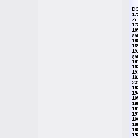
D
17
Zel
17
18
sah
18
18
19
şa
19
19
19
19
20
19
19
19
19
19
19
19
19
19
19