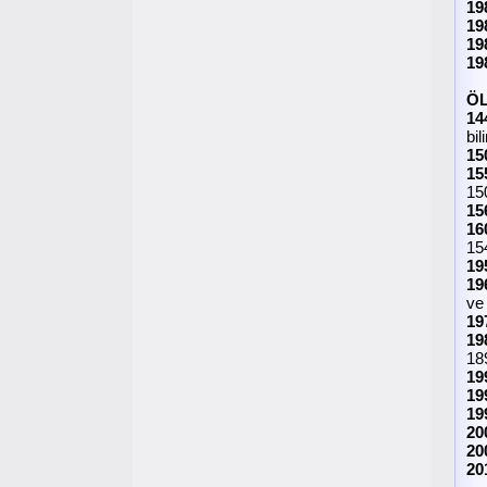
19
19
19
19
Ö
14
bil
15
15
15
15
16
15
19
19
ve
19
19
18
19
19
19
20
20
20