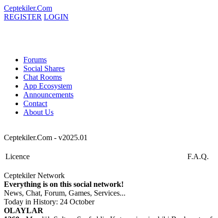
Ceptekiler.Com
REGISTER
LOGIN
Forums
Social Shares
Chat Rooms
App Ecosystem
Announcements
Contact
About Us
Ceptekiler.Com - v2025.01
Licence
F.A.Q.
Ceptekiler Network
Everything is on this social network!
News, Chat, Forum, Games, Services...
Today in History: 24 October
OLAYLAR