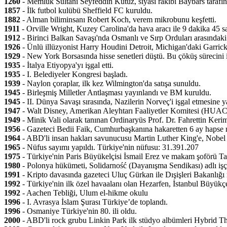
1260
- Memlük Sultanı Seyfeddin Kutuz, siyasi rakibi Baybars tarafınd
1857
- İlk futbol kulübü Sheffield FC kuruldu.
1882
- Alman biliminsanı Robert Koch, verem mikrobunu keşfetti.
1911
- Orville Wright, Kuzey Carolina'da hava aracı ile 9 dakika 45 sa
1912
- Birinci Balkan Savaşı'nda Osmanlı ve Sırp Orduları arasındaki
1926
- Ünlü illüzyonist Harry Houdini Detroit, Michigan'daki Garrick 
1929
- New York Borsasında hisse senetleri düştü. Bu çöküş sürecini iz
1935
- İtalya Etiyopya'yı işgal etti.
1935
- I. Belediyeler Kongresi başladı.
1939
- Naylon çoraplar, ilk kez Wilmington'da satışa sunuldu.
1945
- Birleşmiş Milletler Antlaşması yayınlandı ve BM kuruldu.
1945
- II. Dünya Savaşı sırasında, Nazilerin Norveç'i işgal etmesine y
1947
- Walt Disney, Amerikan Aleyhtarı Faaliyetler Komitesi (HUAC)'n
1949
- Minik Vali olarak tanınan Ordinaryüs Prof. Dr. Fahrettin Kerim
1956
- Gazeteci Bedii Faik, Cumhurbaşkanına hakaretten 6 ay hapse
1964
- ABD'li insan hakları savunucusu Martin Luther King'e, Nobel 
1965
- Nüfus sayımı yapıldı. Türkiye'nin nüfusu: 31.391.207
1975
- Türkiye'nin Paris Büyükelçisi İsmail Erez ve makam şoförü Tali
1980
- Polonya hükümeti, Solidarność (Dayanışma Sendikası) adlı işçi 
1991
- Kripto davasında gazeteci Uluç Gürkan ile Dışişleri Bakanlı
1992
- Türkiye'nin ilk özel havaalanı olan Hezarfen, İstanbul Büyükç
1992
- Aachen Tebliği, Ulum el-hikme okulu
1996
- I. Avrasya İslam Şurası Türkiye’de toplandı.
1996
- Osmaniye Türkiye'nin 80. ili oldu.
2000
- ABD'li rock grubu Linkin Park ilk stüdyo albümleri Hybrid The