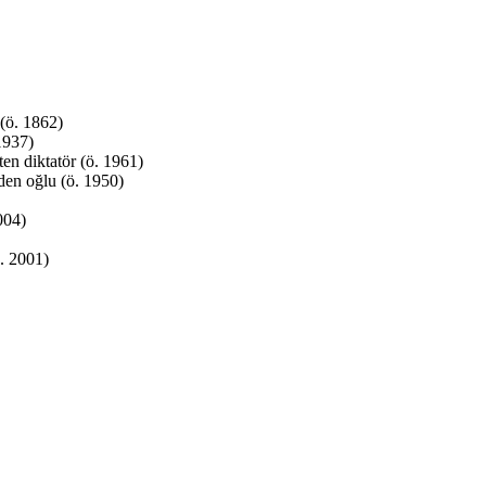
 (ö. 1862)
1937)
en diktatör (ö. 1961)
en oğlu (ö. 1950)
004)
ö. 2001)