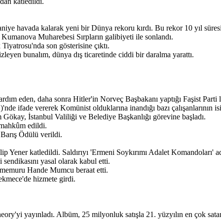
an katledildi.
niye havada kalarak yeni bir Dünya rekoru kırdı. Bu rekor 10 yıl süresi
 Kumanova Muharebesi Sırpların galibiyeti ile sonlandı.
Tiyatrosu'nda son gösterisine çıktı.
leyen bunalım, dünya dış ticaretinde ciddi bir daralma yarattı.
ardım eden, daha sonra Hitler'in Norveç Başbakanı yaptığı Faşist Parti 
de ifade vererek Komünist olduklarına inandığı bazı çalışanlarının isi
 Gökay, İstanbul Valiliği ve Belediye Başkanlığı görevine başladı.
 mahkûm edildi.
Barış Ödülü verildi.
p Yener katledildi. Saldırıyı 'Ermeni Soykırımı Adalet Komandoları' ad
sendikasını yasal olarak kabul etti.
ğı memuru Hande Mumcu beraat etti.
ekmece'de hizmete girdi.
ory'yi yayınladı. Albüm, 25 milyonluk satışla 21. yüzyılın en çok sata