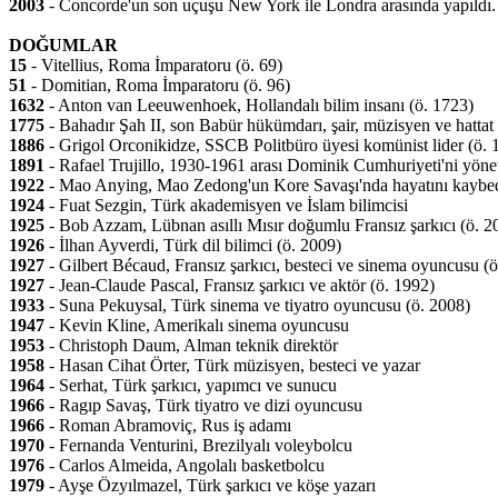
2003
- Concorde'un son uçuşu New York ile Londra arasında yapıldı.
DOĞUMLAR
15
- Vitellius, Roma İmparatoru (ö. 69)
51
- Domitian, Roma İmparatoru (ö. 96)
1632
- Anton van Leeuwenhoek, Hollandalı bilim insanı (ö. 1723)
1775
- Bahadır Şah II, son Babür hükümdarı, şair, müzisyen ve hattat
1886
- Grigol Orconikidze, SSCB Politbüro üyesi komünist lider (ö. 
1891
- Rafael Trujillo, 1930-1961 arası Dominik Cumhuriyeti'ni yönet
1922
- Mao Anying, Mao Zedong'un Kore Savaşı'nda hayatını kaybed
1924
- Fuat Sezgin, Türk akademisyen ve İslam bilimcisi
1925
- Bob Azzam, Lübnan asıllı Mısır doğumlu Fransız şarkıcı (ö. 2
1926
- İlhan Ayverdi, Türk dil bilimci (ö. 2009)
1927
- Gilbert Bécaud, Fransız şarkıcı, besteci ve sinema oyuncusu (
1927
- Jean-Claude Pascal, Fransız şarkıcı ve aktör (ö. 1992)
1933
- Suna Pekuysal, Türk sinema ve tiyatro oyuncusu (ö. 2008)
1947
- Kevin Kline, Amerikalı sinema oyuncusu
1953
- Christoph Daum, Alman teknik direktör
1958
- Hasan Cihat Örter, Türk müzisyen, besteci ve yazar
1964
- Serhat, Türk şarkıcı, yapımcı ve sunucu
1966
- Ragıp Savaş, Türk tiyatro ve dizi oyuncusu
1966
- Roman Abramoviç, Rus iş adamı
1970
- Fernanda Venturini, Brezilyalı voleybolcu
1976
- Carlos Almeida, Angolalı basketbolcu
1979
- Ayşe Özyılmazel, Türk şarkıcı ve köşe yazarı