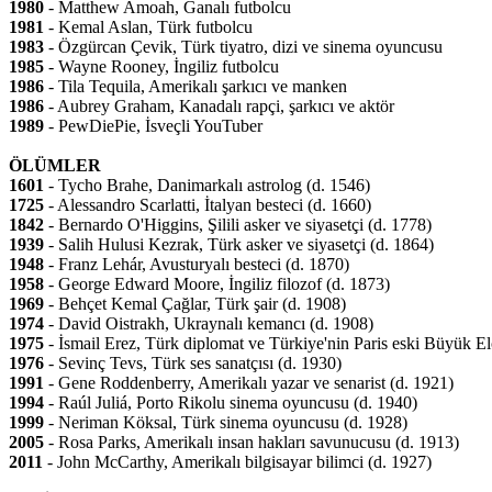
1980
- Matthew Amoah, Ganalı futbolcu
1981
- Kemal Aslan, Türk futbolcu
1983
- Özgürcan Çevik, Türk tiyatro, dizi ve sinema oyuncusu
1985
- Wayne Rooney, İngiliz futbolcu
1986
- Tila Tequila, Amerikalı şarkıcı ve manken
1986
- Aubrey Graham, Kanadalı rapçi, şarkıcı ve aktör
1989
- PewDiePie, İsveçli YouTuber
ÖLÜMLER
1601
- Tycho Brahe, Danimarkalı astrolog (d. 1546)
1725
- Alessandro Scarlatti, İtalyan besteci (d. 1660)
1842
- Bernardo O'Higgins, Şilili asker ve siyasetçi (d. 1778)
1939
- Salih Hulusi Kezrak, Türk asker ve siyasetçi (d. 1864)
1948
- Franz Lehár, Avusturyalı besteci (d. 1870)
1958
- George Edward Moore, İngiliz filozof (d. 1873)
1969
- Behçet Kemal Çağlar, Türk şair (d. 1908)
1974
- David Oistrakh, Ukraynalı kemancı (d. 1908)
1975
- İsmail Erez, Türk diplomat ve Türkiye'nin Paris eski Büyük Elç
1976
- Sevinç Tevs, Türk ses sanatçısı (d. 1930)
1991
- Gene Roddenberry, Amerikalı yazar ve senarist (d. 1921)
1994
- Raúl Juliá, Porto Rikolu sinema oyuncusu (d. 1940)
1999
- Neriman Köksal, Türk sinema oyuncusu (d. 1928)
2005
- Rosa Parks, Amerikalı insan hakları savunucusu (d. 1913)
2011
- John McCarthy, Amerikalı bilgisayar bilimci (d. 1927)