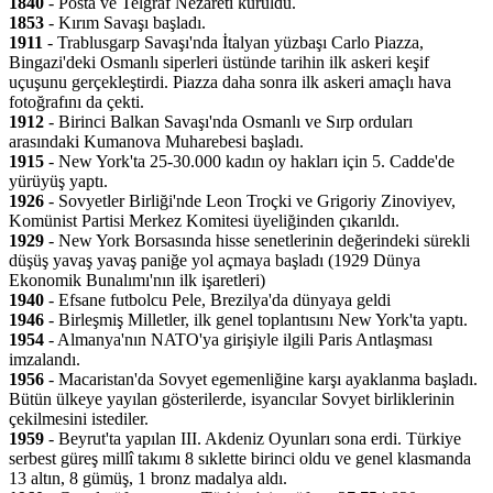
1840
- Posta ve Telgraf Nezareti kuruldu.
1853
- Kırım Savaşı başladı.
1911
- Trablusgarp Savaşı'nda İtalyan yüzbaşı Carlo Piazza,
Bingazi'deki Osmanlı siperleri üstünde tarihin ilk askeri keşif
uçuşunu gerçekleştirdi. Piazza daha sonra ilk askeri amaçlı hava
fotoğrafını da çekti.
1912
- Birinci Balkan Savaşı'nda Osmanlı ve Sırp orduları
arasındaki Kumanova Muharebesi başladı.
1915
- New York'ta 25-30.000 kadın oy hakları için 5. Cadde'de
yürüyüş yaptı.
1926
- Sovyetler Birliği'nde Leon Troçki ve Grigoriy Zinoviyev,
Komünist Partisi Merkez Komitesi üyeliğinden çıkarıldı.
1929
- New York Borsasında hisse senetlerinin değerindeki sürekli
düşüş yavaş yavaş paniğe yol açmaya başladı (1929 Dünya
Ekonomik Bunalımı'nın ilk işaretleri)
1940
- Efsane futbolcu Pele, Brezilya'da dünyaya geldi
1946
- Birleşmiş Milletler, ilk genel toplantısını New York'ta yaptı.
1954
- Almanya'nın NATO'ya girişiyle ilgili Paris Antlaşması
imzalandı.
1956
- Macaristan'da Sovyet egemenliğine karşı ayaklanma başladı.
Bütün ülkeye yayılan gösterilerde, isyancılar Sovyet birliklerinin
çekilmesini istediler.
1959
- Beyrut'ta yapılan III. Akdeniz Oyunları sona erdi. Türkiye
serbest güreş millî takımı 8 sıklette birinci oldu ve genel klasmanda
13 altın, 8 gümüş, 1 bronz madalya aldı.