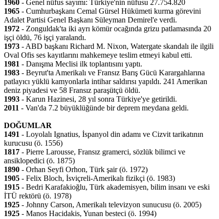
1960
- Genel nüfus sayımı: Türkiye'nin nüfusu 27.754.820
1965
- Cumhurbaşkanı Cemal Gürsel Hükümeti kurma görevini
Adalet Partisi Genel Başkanı Süleyman Demirel'e verdi.
1972
- Zonguldak'ta iki ayrı kömür ocağında grizu patlamasında 20
işçi öldü, 76 işçi yaralandı.
1973
- ABD başkanı Richard M. Nixon, Watergate skandalı ile ilgili
Oval Ofis ses kayıtlarını mahkemeye teslim etmeyi kabul etti.
1981
- Danışma Meclisi ilk toplantısını yaptı.
1983
- Beyrut'ta Amerikalı ve Fransız Barış Gücü Karargahlarına
patlayıcı yüklü kamyonlarla intihar saldırısı yapıldı. 241 Amerikan
deniz piyadesi ve 58 Fransız paraşütçü öldü.
1993
- Karun Hazinesi, 28 yıl sonra Türkiye'ye getirildi.
2011
- Van'da 7.2 büyüklüğünde bir deprem meydana geldi.
DOĞUMLAR
1491
- Loyolalı Ignatius, İspanyol din adamı ve Cizvit tarikatının
kurucusu (ö. 1556)
1817
- Pierre Larousse, Fransız gramerci, sözlük bilimci ve
ansiklopedici (ö. 1875)
1890
- Orhan Seyfi Orhon, Türk şair (ö. 1972)
1905
- Felix Bloch, İsviçreli-Amerikalı fizikçi (ö. 1983)
1915
- Bedri Karafakioğlu, Türk akademisyen, bilim insanı ve eski
İTÜ rektörü (ö. 1978)
1925
- Johnny Carson, Amerikalı televizyon sunucusu (ö. 2005)
1925
- Manos Hacidakis, Yunan besteci (ö. 1994)