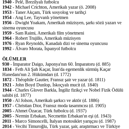
1940
- Pelé, Brezilyalı futbolcu
1942
- Michael Crichton, Amerikalı yazar (ö. 2008)
1953
- Taner Akçam, Türk sosyolog ve tarihçi
1954
- Ang Lee, Tayvanlı yönetmen
1956
- Dwight Yoakam, Amerikalı müzisyen, şarkı sözü yazarı ve
sinema oyuncusu
1959
- Sam Raimi, Amerikalı film yönetmeni
1964
- Robert Trujillo, Amerikalı müzisyen
1976
- Ryan Reynolds, Kanadalı dizi ve sinema oyuncusu
1992
- Álvaro Morata, İspanyol futbolcu
ÖLÜMLER
930
- İmparator Daigo, Japonya'nın 60. İmparatoru (d. 885)
1834
- Feth Ali Şah Kaçar, İran'da egemenlik sürmüş Kaçar
Hanedanı'nın 2. Hükümdarı (d. 1772)
1872
- Théophile Gautier, Fransız şair ve yazar (d. 1811)
1921
- John Boyd Dunlop, İskoçyalı mucit (d. 1840)
1944
- Charles Glover Barkla, İngiliz fizikçi ve Nobel Fizik Ödülü
sahibi (d. 1877)
1950
- Al Jolson, Amerikalı şarkıcı ve aktör (d. 1886)
1957
- Christian Dior, Fransız moda tasarımcısı (d. 1905)
2005
- Ahmet Özacar, Türk futbolcu (d. 1937)
2005
- Nermin Erbakan, Necmettin Erbakan'ın eşi (d. 1943)
2011
- Marco Simoncelli, İtalyan motosiklet yarışçısı (d. 1987)
2014
- Vecihi Timuroğlu, Türk yazar, şair, araştırmacı ve Türkiye