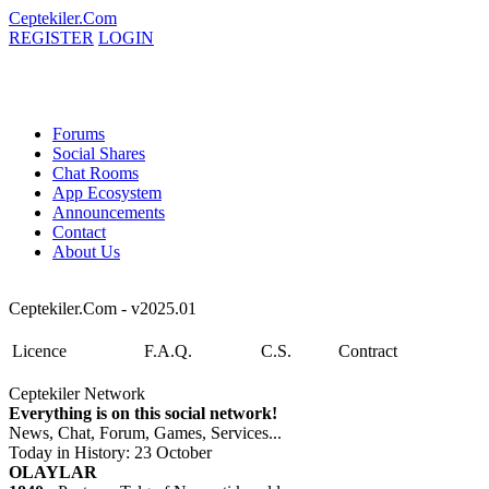
Ceptekiler.Com
REGISTER
LOGIN
Forums
Social Shares
Chat Rooms
App Ecosystem
Announcements
Contact
About Us
Ceptekiler.Com - v2025.01
Licence
F.A.Q.
C.S.
Contract
Ceptekiler Network
Everything is on this social network!
News, Chat, Forum, Games, Services...
Today in History: 23 October
OLAYLAR