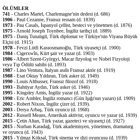
ÖLÜMLER
741
- Charles Martel, Charlemagne'nin dedesi (d. 686)
1906
- Paul Cezanne, Fransız ressam (d. 1839)
1973
- Pau Casals, İspanyol çellist, besteci ve yönetmen (d. 1876)
1975
- Arnold Joseph Toynbee, İngiliz tarihçi (d. 1889)
1975
- Daniş Tunalıgil, Türk diplomat ve Türkiye'nin Viyana Büyük
Elçisi (d. 1915)
1978
- Fevzi Lütfi Karaosmanoğlu, Türk siyasetçi (d. 1900)
1984
- Cigerxwîn, Kürt şair ve yazar (d. 1903)
1986
- Albert Szent-Györgyi, Macar fizyolog ve Nobel Fizyoloji
veya Tıp Ödülü sahibi (d. 1893)
1987
- Lino Ventura, İtalyan asıllı Fransız aktör (d. 1919)
1988
- Esat Oktay Yıldıran, Türk asker (d. 1949)
1990
- Louis Althusser, Fransız filozof (d. 1918)
1993
- Bahtiyar Aydın, Türk asker (d. 1946)
1995
- Kingsley Amis, İngiliz yazar (d. 1922)
1998
- Eric Ambler, İngiliz romancı (Gün Işığı'nın yazarı) (d. 1909)
2002
- Robert Nixon, İngiliz çizer (d. 1939).
2003
- Derya Arbaş, Türk oyuncu (d. 1968)
2012
- Russell Means, Amerikalı aktivist, oyuncu ve yazar (d. 1939)
2015
- Çetin Altan, Türk yazar, gazeteci ve siyasetçi (d. 1927)
2015
- Nurhan Karadağ, Türk akademisyen, yönetmen, dramaturg
ve oyuncu (d. 1943)
2015
- Yılmaz Köksal, Türk sinema ve dizi oyuncusu (d. 1939)