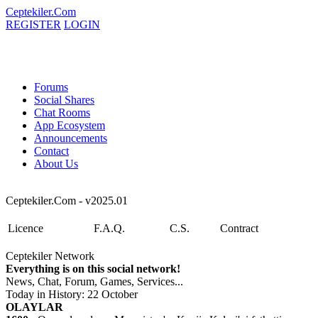
Ceptekiler.Com
REGISTER
LOGIN
Forums
Social Shares
Chat Rooms
App Ecosystem
Announcements
Contact
About Us
Ceptekiler.Com - v2025.01
Licence
F.A.Q.
C.S.
Contract
Ceptekiler Network
Everything is on this social network!
News, Chat, Forum, Games, Services...
Today in History: 22 October
OLAYLAR