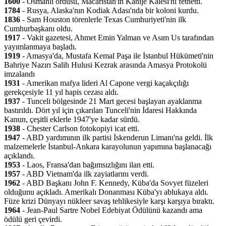
1600
- Osmanlı ordusu, Macaristan'ın Kanije Kalesi'ni fethetti.
1784
- Rusya, Alaska'nın Kodiak Adası'nda bir koloni kurdu.
1836
- Sam Houston törenlerle Texas Cumhuriyeti'nin ilk
Cumhurbaşkanı oldu.
1917
- Vakit gazetesi, Ahmet Emin Yalman ve Asım Us tarafından
yayımlanmaya başladı.
1919
- Amasya'da, Mustafa Kemal Paşa ile İstanbul Hükümeti'nin
Bahriye Nazırı Salih Hulusi Kezrak arasında Amasya Protokolü
imzalandı
1931
- Amerikan mafya lideri Al Capone vergi kaçakçılığı
gerekçesiyle 11 yıl hapis cezası aldı.
1937
- Tunceli bölgesinde 21 Mart gecesi başlayan ayaklanma
bastırıldı. Dört yıl için çıkarılan Tunceli'nin İdaresi Hakkında
Kanun, çeşitli eklerle 1947'ye kadar sürdü.
1938
- Chester Carlson fotokopiyi icat etti.
1947
- ABD yardımının ilk partisi İskenderun Limanı'na geldi. İlk
malzemelerle İstanbul-Ankara karayolunun yapımına başlanacağı
açıklandı.
1953
- Laos, Fransa'dan bağımsızlığını ilan etti.
1957
- ABD Vietnam'da ilk zayiatlarını verdi.
1962
- ABD Başkanı John F. Kennedy, Küba'da Sovyet füzeleri
olduğunu açıkladı. Amerikalı Donanması Küba'yı ablukaya aldı.
Füze krizi Dünyayı nükleer savaş tehlikesiyle karşı karşıya bıraktı.
1964
- Jean-Paul Sartre Nobel Edebiyat Ödülünü kazandı ama
ödülü geri çevirdi.