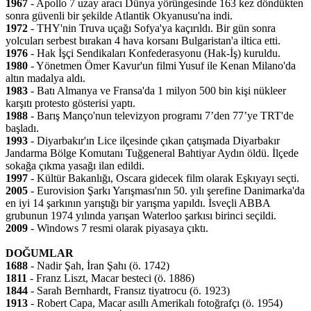
1967
- Apollo 7 uzay aracı Dünya yörüngesinde 163 kez döndükten
sonra güvenli bir şekilde Atlantik Okyanusu'na indi.
1972
- THY'nin Truva uçağı Sofya'ya kaçırıldı. Bir gün sonra
yolcuları serbest bırakan 4 hava korsanı Bulgaristan'a iltica etti.
1976
- Hak İşçi Sendikaları Konfederasyonu (Hak-İş) kuruldu.
1980
- Yönetmen Ömer Kavur'un filmi Yusuf ile Kenan Milano'da
altın madalya aldı.
1983
- Batı Almanya ve Fransa'da 1 milyon 500 bin kişi nükleer
karşıtı protesto gösterisi yaptı.
1988
- Barış Manço'nun televizyon programı 7’den 77’ye TRT'de
başladı.
1993
- Diyarbakır'ın Lice ilçesinde çıkan çatışmada Diyarbakır
Jandarma Bölge Komutanı Tuğgeneral Bahtiyar Aydın öldü. İlçede
sokağa çıkma yasağı ilan edildi.
1997
- Kültür Bakanlığı, Oscara gidecek film olarak Eşkıyayı seçti.
2005
- Eurovision Şarkı Yarışması'nın 50. yılı şerefine Danimarka'da
en iyi 14 şarkının yarıştığı bir yarışma yapıldı. İsveçli ABBA
grubunun 1974 yılında yarışan Waterloo şarkısı birinci seçildi.
2009
- Windows 7 resmi olarak piyasaya çıktı.
DOĞUMLAR
1688
- Nadir Şah, İran Şahı (ö. 1742)
1811
- Franz Liszt, Macar besteci (ö. 1886)
1844
- Sarah Bernhardt, Fransız tiyatrocu (ö. 1923)
1913
- Robert Capa, Macar asıllı Amerikalı fotoğrafçı (ö. 1954)