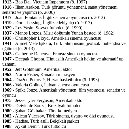
1913
- Bao Dai, Vietnam İmparatoru (ö. 1997)
1916
- İlhan Arakon, Türk görüntü yönetmeni, sanat yönetmeni,
senarist ve yapımcı (ö. 2006)
1917
- Joan Fontaine, İngiliz sinema oyuncusu (ö. 2013)
1919
- Doris Lessing, İngiliz edebiyatçı (ö. 2013)
1929
- Lev Yaşin, Sovyet futbolcu (ö. 1990)
1937
- Manos Loïzos, Mısır doğumlu Yunan besteci (ö. 1982)
1938
- Christopher Lloyd, Amerikalı sinema oyuncusu
1941
- Ahmet Mete Işıkara, Türk bilim insanı, jeofizik mühendisi ve
eğitimci (ö. 2013)
1943
- Catherine Deneuve, Fransız sinema oyuncusu
1947
- Deepak Chopra, Hint asıllı Amerikalı hekim ve alternatif tıp
uzmanı
1952
- Jeff Goldblum, Amerikalı aktör
1963
- Norm Fisher, Kanadalı müzisyen
1964
- Dražen Petrović, Hırvat basketbolcu (ö. 1993)
1966
- Valeria Golino, İtalyan sinema oyuncusu
1969
- Spike Jonze, Amerikalı yönetmen, film yapımcısı, senarist ve
oyuncu
1975
- Jesse Tyler Ferguson, Amerikalı aktör
1979
- Deivid de Souza, Brezilyalı futbolcu
1980
- Şahan Gökbakar, Türk komedyen
1982
- Alican Yücesoy, Türk sinema, tiyatro ve dizi oyuncusu
1985
- Hadise, Türk asıllı Belçikalı şarkıcı
1988
- Aykut Demir, Türk futbolcu