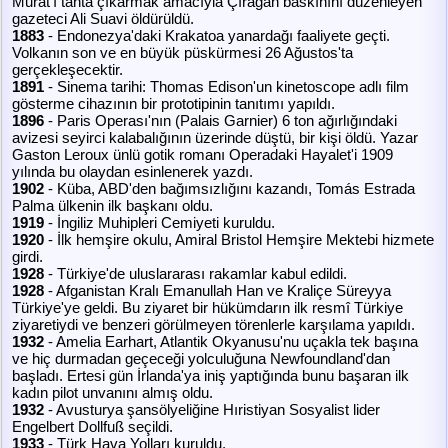
Murat'ı tahta çıkarmak amacıyla Çırağan baskınını düzenleyen
gazeteci Ali Suavi öldürüldü.
1883
- Endonezya'daki Krakatoa yanardağı faaliyete geçti.
Volkanın son ve en büyük püskürmesi 26 Ağustos'ta
gerçekleşecektir.
1891
- Sinema tarihi: Thomas Edison'un kinetoscope adlı film
gösterme cihazının bir prototipinin tanıtımı yapıldı.
1896
- Paris Operası'nın (Palais Garnier) 6 ton ağırlığındaki
avizesi seyirci kalabalığının üzerinde düştü, bir kişi öldü. Yazar
Gaston Leroux ünlü gotik romanı Operadaki Hayalet'i 1909
yılında bu olaydan esinlenerek yazdı.
1902
- Küba, ABD'den bağımsızlığını kazandı, Tomás Estrada
Palma ülkenin ilk başkanı oldu.
1919
- İngiliz Muhipleri Cemiyeti kuruldu.
1920
- İlk hemşire okulu, Amiral Bristol Hemşire Mektebi hizmete
girdi.
1928
- Türkiye'de uluslararası rakamlar kabul edildi.
1928
- Afganistan Kralı Emanullah Han ve Kraliçe Süreyya
Türkiye'ye geldi. Bu ziyaret bir hükümdarın ilk resmî Türkiye
ziyaretiydi ve benzeri görülmeyen törenlerle karşılama yapıldı.
1932
- Amelia Earhart, Atlantik Okyanusu'nu uçakla tek başına
ve hiç durmadan geçeceği yolculuğuna Newfoundland'dan
başladı. Ertesi gün İrlanda'ya iniş yaptığında bunu başaran ilk
kadın pilot unvanını almış oldu.
1932
- Avusturya şansölyeliğine Hıristiyan Sosyalist lider
Engelbert Dollfuß seçildi.
1933
- Türk Hava Yolları kuruldu.