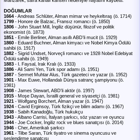
Manzarek, safra kanalı kanseri nedeniyle hayatını kaybetti.
DOĞUMLAR
1664
- Andreas Schlüter, Alman mimar ve heykeltıraş (ö. 1714)
1799
- Honore de Balzac, Fransız romancı (ö. 1850)
1806
- John Stuart Mill, İngiliz düşünür, filozof ve politik
ekonomist (ö. 1873)
1851
- Emile Berliner, Alman asıllı ABD'li mucit (ö. 1929)
1860
- Eduard Buchner, Alman kimyacı ve Nobel Kimya Ödülü
sahibi (ö. 1917)
1882
- Sigrid Undset, Norveçli romancı ve 1928 Nobel Edebiyat
Ödülü sahibi (ö. 1949)
1883
- I. Faysal, Irak Kralı (ö. 1933)
1886
- Ali Sami Yen, Türk spor adamı (ö. 1951)
1887
- Sermet Muhtar Alus, Türk gazeteci ve yazar (ö. 1952)
1901
- Max Euwe, Hollandalı Dünya satranç şampiyonu (ö.
1981)
1908
- James Stewart, ABD'li aktör (ö. 1997)
1915
- Moşe Dayan, İsrailli general ve siyasetçi (ö. 1981)
1921
- Wolfgang Borchert, Alman yazar (ö. 1947)
1924
- Cavid Erginsoy, Türk fizikçi ve bilim adamı (ö. 1967)
1938
- Sabih Kanadoğlu, Türk hukukçu
1943
- Albano Carrisi, İtalyan şarkıcı, söz yazarı ve oyuncu
1944
- Joe Cocker, İngiliz rock ve blues sanatçısı (ö. 2014)
1946
- Cher, Amerikalı şarkıcı
1961
- Tilbe Saran, Türk tiyatro ve sinema oyuncusu ve
seslendirme sanatçısı