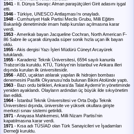
1941
- II. Dünya Savaşı: Alman paraşütçüleri Girit adasını işgal
etti.
1946
- Türkiye, UNESCO Antlaşması'nı onayladı.
1948
- Cumhuriyet Halk Partisi Meclis Grubu, Milli Eğitim
Bakanlığı denetiminde imam hatip kursları açılmasına karar
verdi.
1953
- Amerikalı bayan Jacqueline Cochran, North American F-
86 Sabre ile uçarak dünyada süper sonik hızla uçan ilk bayan
oldu.
1955
- Akis dergisi Yazı İşleri Müdürü Cüneyt Arcayürek
tutuklandı.
1955
- Karadeniz Teknik Üniversitesi, 6594 sayılı kanunla
Trabzon'da kuruldu. KTÜ, Türkiye'nin İstanbul ve Ankara illeri
dışında kurulan ilk üniversitesidir.
1956
- ABD, uçaktan atılarak yapılan ilk hidrojen bombası
denemesini Pasifik Okyanusu'nda bulunan Bikini Atolünde yaptı.
1963
- Bazı ordu birlikleri, Ankara'da Talat Aydemir'in yönetiminde
yeniden ayaklandı. Olayların ardından üç büyük ilde sıkıyönetim
ilan edildi.
1964
- İstanbul Teknik Üniversitesi ve Orta Doğu Teknik
Üniversitesi dışında, üniversite ve yüksek okullara girişte
merkezi sınav sistemi getirildi.
1971
- Anayasa Mahkemesi, Milli Nizam Partisi'nin
kapatılmasına karar verdi.
1971
- Kısa adı TÜSİAD olan Türk Sanayicileri ve İşadamları
Derneği kuruldu.