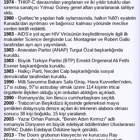
1974
- THKP-C davasından yargılanan ve iki yıldır tutuklu olan
sinema sanatçısı Yılmaz Güney genel aftan yararlanarak tahliye
oldu.
1980
- Québec'te yapılan halk oylamasında, halkın %60'ı eyaletin
Kanada'dan ayrılması ve bağımsız kalması yönünde meclise
verilen teklifi reddetti.
1983
- AIDS'e yol açan HIV Virüsünün keşfedilmesiyle ilgili ilk
makaleler Science dergisinde Luc Montagnier ve Robert Gallo
tarafından ayrı ayrı yayımlandı.
1983
- Anavatan Partisi (ANAP) Turgut Özal başkanlığında
kuruldu.
1983
- Büyük Türkiye Partisi (BTP) Emekli Orgeneral Ali Fethi
Esener başkanlığında kuruldu.
1983
- Halkçı Parti, Necdet Calp başkanlığında sosyal
demokratlar tarafından kuruldu.
1990
- Milli Savunma Bakanı Safa Giray, Hava Kuvvetleri'nden,
17'si subay, 97'si astsubay olmak üzere 114 kişinin irticai
örgütlerle ilişkileri olduğu için ordudan atıldığını açıkladı.
1990
- Romanya'da; Ion Iliescu cumhurbaşkanı seçildi.
2000
- Trabzon'un Beşikdüzü ilçesinde geleneksel mayıs
şenlikleri dolayısıyla denize açılan iki teknenin alabora olması
sonucu 38 kişi boğuldu, 15 kişi yaralandı.
2003
- Yazar Orhan Pamuk, “Benim Adım Kırmızı” adlı
romanıyla Dünyanın en büyük edebiyat ödüllerinden Uluslararası
IMPAC Dublin Edebiyat Ödülüne layık görüldü.
2013
- The Doors grubunun klavyecisi ve kurucusu Ray