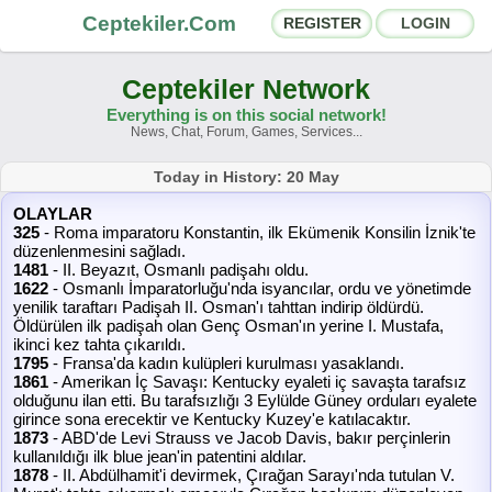
Ceptekiler.Com
REGISTER
LOGIN
Ceptekiler Network
Everything is on this social network!
News, Chat, Forum, Games, Services...
Forums
Social Shares
Today in History: 20 May
OLAYLAR
Chat Rooms
App Ecosystem
325
- Roma imparatoru Konstantin, ilk Ekümenik Konsilin İznik'te
düzenlenmesini sağladı.
1481
- II. Beyazıt, Osmanlı padişahı oldu.
Announcements
Contact
1622
- Osmanlı İmparatorluğu'nda isyancılar, ordu ve yönetimde
yenilik taraftarı Padişah II. Osman'ı tahttan indirip öldürdü.
Öldürülen ilk padişah olan Genç Osman'ın yerine I. Mustafa,
About Us
ikinci kez tahta çıkarıldı.
1795
- Fransa'da kadın kulüpleri kurulması yasaklandı.
1861
- Amerikan İç Savaşı: Kentucky eyaleti iç savaşta tarafsız
Ceptekiler.Com - v2025.01
olduğunu ilan etti. Bu tarafsızlığı 3 Eylülde Güney orduları eyalete
girince sona erecektir ve Kentucky Kuzey'e katılacaktır.
Licence
F.A.Q.
C.S.
Contract
1873
- ABD'de Levi Strauss ve Jacob Davis, bakır perçinlerin
kullanıldığı ilk blue jean'in patentini aldılar.
1878
- II. Abdülhamit'i devirmek, Çırağan Sarayı'nda tutulan V.