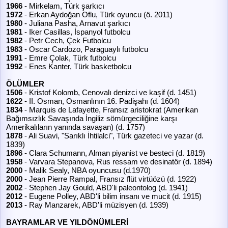
1966
- Mirkelam, Türk şarkıcı
1972
- Erkan Aydoğan Oflu, Türk oyuncu (ö. 2011)
1980
- Juliana Pasha, Arnavut şarkıcı
1981
- Iker Casillas, İspanyol futbolcu
1982
- Petr Cech, Çek Futbolcu
1983
- Oscar Cardozo, Paraguaylı futbolcu
1991
- Emre Çolak, Türk futbolcu
1992
- Enes Kanter, Türk basketbolcu
ÖLÜMLER
1506
- Kristof Kolomb, Cenovalı denizci ve kaşif (d. 1451)
1622
- II. Osman, Osmanlının 16. Padişahı (d. 1604)
1834
- Marquis de Lafayette, Fransız aristokrat (Amerikan
Bağımsızlık Savaşında İngiliz sömürgeciliğine karşı
Amerikalıların yanında savaşan) (d. 1757)
1878
- Ali Suavi, "Sarıklı İhtilalci", Türk gazeteci ve yazar (d.
1839)
1896
- Clara Schumann, Alman piyanist ve besteci (d. 1819)
1958
- Varvara Stepanova, Rus ressam ve desinatör (d. 1894)
2000
- Malik Sealy, NBA oyuncusu (d.1970)
2000
- Jean Pierre Rampal, Fransız flüt virtüözü (d. 1922)
2002
- Stephen Jay Gould, ABD'li paleontolog (d. 1941)
2012
- Eugene Polley, ABD'li bilim insanı ve mucit (d. 1915)
2013
- Ray Manzarek, ABD'li müzisyen (d. 1939)
BAYRAMLAR VE YILDÖNÜMLERİ