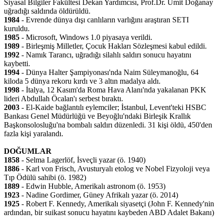
Siyasal Bilgiler Fakültesi Dekan Yardımcısı, Prof.Dr. Ümit Doğanay
uğradığı saldırıda öldürüldü.
1984
- Evrende dünya dışı canlıların varlığını araştıran SETI
kuruldu.
1985
- Microsoft, Windows 1.0 piyasaya verildi.
1989
- Birleşmiş Milletler, Çocuk Hakları Sözleşmesi kabul edildi.
1992
- Namık Tarancı, uğradığı silahlı saldırı sonucu hayatını
kaybetti.
1994
- Dünya Halter Şampiyonası'nda Naim Süleymanoğlu, 64
kiloda 5 dünya rekoru kırdı ve 3 altın madalya aldı.
1998
- İtalya, 12 Kasım'da Roma Hava Alanı'nda yakalanan PKK
lideri Abdullah Öcalan'ı serbest bıraktı.
2003
- El-Kaide bağlantılı eylemciler; İstanbul, Levent'teki HSBC
Bankası Genel Müdürlüğü ve Beyoğlu'ndaki Birleşik Krallık
Başkonsolosluğu'na bombalı saldırı düzenledi. 31 kişi öldü, 450'den
fazla kişi yaralandı.
DOĞUMLAR
1858
- Selma Lagerlöf, İsveçli yazar (ö. 1940)
1886
- Karl von Frisch, Avusturyalı etolog ve Nobel Fizyoloji veya
Tıp Ödülü sahibi (ö. 1982)
1889
- Edwin Hubble, Amerikalı astronom (ö. 1953)
1923
- Nadine Gordimer, Güney Afrikalı yazar (ö. 2014)
1925
- Robert F. Kennedy, Amerikalı siyasetçi (John F. Kennedy'nin
ardından, bir suikast sonucu hayatını kaybeden ABD Adalet Bakanı)