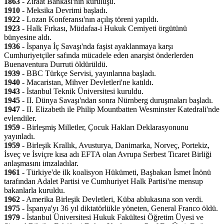
1863
- Ziraat Bankası'nın kuruluşu.
1910
- Meksika Devrimi başladı.
1922
- Lozan Konferansı'nın açılış töreni yapıldı.
1923
- Halk Fırkası, Müdafaa-i Hukuk Cemiyeti örgütünü
bünyesine aldı.
1936
- İspanya İç Savaşı'nda faşist ayaklanmaya karşı
Cumhuriyetçiler safında mücadele eden anarşist önderlerden
Buenaventura Durruti öldürüldü.
1939
- BBC Türkçe Servisi, yayınlarına başladı.
1940
- Macaristan, Mihver Devletleri'ne katıldı.
1943
- İstanbul Teknik Üniversitesi kuruldu.
1945
- II. Dünya Savaşı'ndan sonra Nürnberg duruşmaları başladı.
1947
- II. Elizabeth ile Philip Mountbatten Wesminster Katedrali'nde
evlendiler.
1959
- Birleşmiş Milletler, Çocuk Hakları Deklarasyonunu
yayınladı.
1959
- Birleşik Krallık, Avusturya, Danimarka, Norveç, Portekiz,
İsveç ve İsviçre kısa adı EFTA olan Avrupa Serbest Ticaret Birliği
anlaşmasını imzaladılar.
1961
- Türkiye'de ilk koalisyon Hükümeti, Başbakan İsmet İnönü
tarafından Adalet Partisi ve Cumhuriyet Halk Partisi'ne mensup
bakanlarla kuruldu.
1962
- Amerika Birleşik Devletleri, Küba ablukasına son verdi.
1975
- İspanya'yı 36 yıl diktatörlükle yöneten, General Franco öldü.
1979
- İstanbul Üniversitesi Hukuk Fakültesi Öğretim Üyesi ve