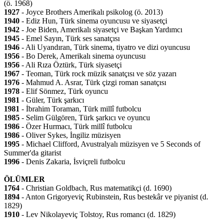
(ö. 1968)
1927
- Joyce Brothers Amerikalı psikolog (ö. 2013)
1940
- Ediz Hun, Türk sinema oyuncusu ve siyasetçi
1942
- Joe Biden, Amerikalı siyasetçi ve Başkan Yardımcı
1945
- Emel Sayın, Türk ses sanatçısı
1946
- Ali Uyandıran, Türk sinema, tiyatro ve dizi oyuncusu
1956
- Bo Derek, Amerikalı sinema oyuncusu
1956
- Ali Rıza Öztürk, Türk siyasetçi
1967
- Teoman, Türk rock müzik sanatçısı ve söz yazarı
1976
- Mahmud A. Asrar, Türk çizgi roman sanatçısı
1978
- Elif Sönmez, Türk oyuncu
1981
- Güler, Türk şarkıcı
1981
- İbrahim Toraman, Türk millî futbolcu
1985
- Selim Gülgören, Türk şarkıcı ve oyuncu
1986
- Özer Hurmacı, Türk millî futbolcu
1986
- Oliver Sykes, İngiliz müzisyen
1995
- Michael Clifford, Avustralyalı müzisyen ve 5 Seconds of
Summer'da gitarist
1996
- Denis Zakaria, İsviçreli futbolcu
ÖLÜMLER
1764
- Christian Goldbach, Rus matematikçi (d. 1690)
1894
- Anton Grigoryeviç Rubinstein, Rus bestekâr ve piyanist (d.
1829)
1910
- Lev Nikolayeviç Tolstoy, Rus romancı (d. 1829)