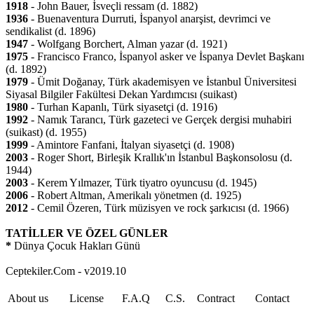
1918
- John Bauer, İsveçli ressam (d. 1882)
1936
- Buenaventura Durruti, İspanyol anarşist, devrimci ve
sendikalist (d. 1896)
1947
- Wolfgang Borchert, Alman yazar (d. 1921)
1975
- Francisco Franco, İspanyol asker ve İspanya Devlet Başkanı
(d. 1892)
1979
- Ümit Doğanay, Türk akademisyen ve İstanbul Üniversitesi
Siyasal Bilgiler Fakültesi Dekan Yardımcısı (suikast)
1980
- Turhan Kapanlı, Türk siyasetçi (d. 1916)
1992
- Namık Tarancı, Türk gazeteci ve Gerçek dergisi muhabiri
(suikast) (d. 1955)
1999
- Amintore Fanfani, İtalyan siyasetçi (d. 1908)
2003
- Roger Short, Birleşik Krallık'ın İstanbul Başkonsolosu (d.
1944)
2003
- Kerem Yılmazer, Türk tiyatro oyuncusu (d. 1945)
2006
- Robert Altman, Amerikalı yönetmen (d. 1925)
2012
- Cemil Özeren, Türk müzisyen ve rock şarkıcısı (d. 1966)
TATİLLER VE ÖZEL GÜNLER
*
Dünya Çocuk Hakları Günü
Ceptekiler.Com - v2019.10
About us
License
F.A.Q
C.S.
Contract
Contact