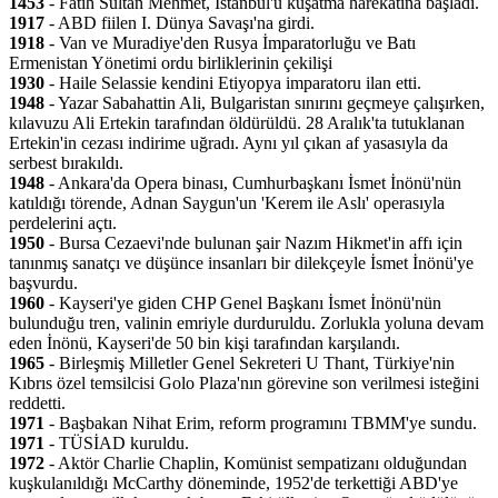
1453
- Fatih Sultan Mehmet, İstanbul'u kuşatma harekâtına başladı.
1917
- ABD fiilen I. Dünya Savaşı'na girdi.
1918
- Van ve Muradiye'den Rusya İmparatorluğu ve Batı
Ermenistan Yönetimi ordu birliklerinin çekilişi
1930
- Haile Selassie kendini Etiyopya imparatoru ilan etti.
1948
- Yazar Sabahattin Ali, Bulgaristan sınırını geçmeye çalışırken,
kılavuzu Ali Ertekin tarafından öldürüldü. 28 Aralık'ta tutuklanan
Ertekin'in cezası indirime uğradı. Aynı yıl çıkan af yasasıyla da
serbest bırakıldı.
1948
- Ankara'da Opera binası, Cumhurbaşkanı İsmet İnönü'nün
katıldığı törende, Adnan Saygun'un 'Kerem ile Aslı' operasıyla
perdelerini açtı.
1950
- Bursa Cezaevi'nde bulunan şair Nazım Hikmet'in affı için
tanınmış sanatçı ve düşünce insanları bir dilekçeyle İsmet İnönü'ye
başvurdu.
1960
- Kayseri'ye giden CHP Genel Başkanı İsmet İnönü'nün
bulunduğu tren, valinin emriyle durduruldu. Zorlukla yoluna devam
eden İnönü, Kayseri'de 50 bin kişi tarafından karşılandı.
1965
- Birleşmiş Milletler Genel Sekreteri U Thant, Türkiye'nin
Kıbrıs özel temsilcisi Golo Plaza'nın görevine son verilmesi isteğini
reddetti.
1971
- Başbakan Nihat Erim, reform programını TBMM'ye sundu.
1971
- TÜSİAD kuruldu.
1972
- Aktör Charlie Chaplin, Komünist sempatizanı olduğundan
kuşkulanıldığı McCarthy döneminde, 1952'de terkettiği ABD'ye