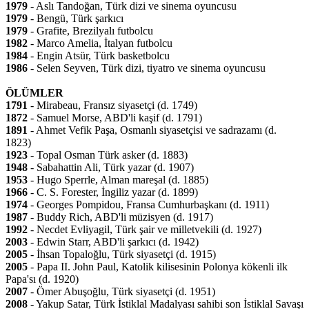
1979
- Aslı Tandoğan, Türk dizi ve sinema oyuncusu
1979
- Bengü, Türk şarkıcı
1979
- Grafite, Brezilyalı futbolcu
1982
- Marco Amelia, İtalyan futbolcu
1984
- Engin Atsür, Türk basketbolcu
1986
- Selen Seyven, Türk dizi, tiyatro ve sinema oyuncusu
ÖLÜMLER
1791
- Mirabeau, Fransız siyasetçi (d. 1749)
1872
- Samuel Morse, ABD'li kaşif (d. 1791)
1891
- Ahmet Vefik Paşa, Osmanlı siyasetçisi ve sadrazamı (d.
1823)
1923
- Topal Osman Türk asker (d. 1883)
1948
- Sabahattin Ali, Türk yazar (d. 1907)
1953
- Hugo Sperrle, Alman mareşal (d. 1885)
1966
- C. S. Forester, İngiliz yazar (d. 1899)
1974
- Georges Pompidou, Fransa Cumhurbaşkanı (d. 1911)
1987
- Buddy Rich, ABD'li müzisyen (d. 1917)
1992
- Necdet Evliyagil, Türk şair ve milletvekili (d. 1927)
2003
- Edwin Starr, ABD'li şarkıcı (d. 1942)
2005
- İhsan Topaloğlu, Türk siyasetçi (d. 1915)
2005
- Papa II. John Paul, Katolik kilisesinin Polonya kökenli ilk
Papa'sı (d. 1920)
2007
- Ömer Abuşoğlu, Türk siyasetçi (d. 1951)
2008
- Yakup Satar, Türk İstiklal Madalyası sahibi son İstiklal Savaşı