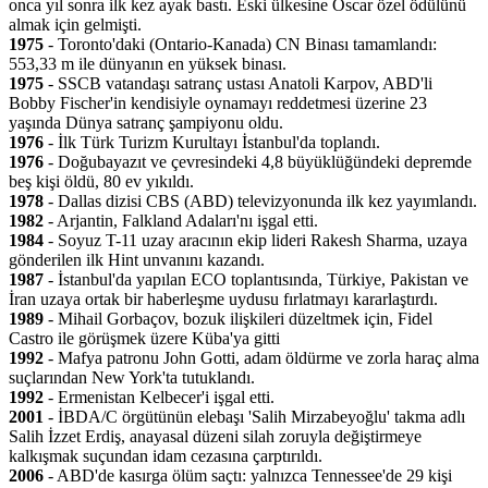
onca yıl sonra ilk kez ayak bastı. Eski ülkesine Oscar özel ödülünü
almak için gelmişti.
1975
- Toronto'daki (Ontario-Kanada) CN Binası tamamlandı:
553,33 m ile dünyanın en yüksek binası.
1975
- SSCB vatandaşı satranç ustası Anatoli Karpov, ABD'li
Bobby Fischer'in kendisiyle oynamayı reddetmesi üzerine 23
yaşında Dünya satranç şampiyonu oldu.
1976
- İlk Türk Turizm Kurultayı İstanbul'da toplandı.
1976
- Doğubayazıt ve çevresindeki 4,8 büyüklüğündeki depremde
beş kişi öldü, 80 ev yıkıldı.
1978
- Dallas dizisi CBS (ABD) televizyonunda ilk kez yayımlandı.
1982
- Arjantin, Falkland Adaları'nı işgal etti.
1984
- Soyuz T-11 uzay aracının ekip lideri Rakesh Sharma, uzaya
gönderilen ilk Hint unvanını kazandı.
1987
- İstanbul'da yapılan ECO toplantısında, Türkiye, Pakistan ve
İran uzaya ortak bir haberleşme uydusu fırlatmayı kararlaştırdı.
1989
- Mihail Gorbaçov, bozuk ilişkileri düzeltmek için, Fidel
Castro ile görüşmek üzere Küba'ya gitti
1992
- Mafya patronu John Gotti, adam öldürme ve zorla haraç alma
suçlarından New York'ta tutuklandı.
1992
- Ermenistan Kelbecer'i işgal etti.
2001
- İBDA/C örgütünün elebaşı 'Salih Mirzabeyoğlu' takma adlı
Salih İzzet Erdiş, anayasal düzeni silah zoruyla değiştirmeye
kalkışmak suçundan idam cezasına çarptırıldı.
2006
- ABD'de kasırga ölüm saçtı: yalnızca Tennessee'de 29 kişi