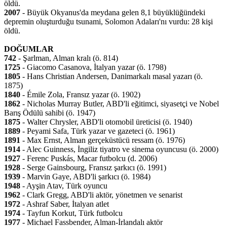
öldü.
2007
- Büyük Okyanus'da meydana gelen 8,1 büyüklüğündeki
depremin oluşturduğu tsunami, Solomon Adaları'nı vurdu: 28 kişi
öldü.
DOĞUMLAR
742
- Şarlman, Alman kralı (ö. 814)
1725
- Giacomo Casanova, İtalyan yazar (ö. 1798)
1805
- Hans Christian Andersen, Danimarkalı masal yazarı (ö.
1875)
1840
- Émile Zola, Fransız yazar (ö. 1902)
1862
- Nicholas Murray Butler, ABD'li eğitimci, siyasetçi ve Nobel
Barış Ödülü sahibi (ö. 1947)
1875
- Walter Chrysler, ABD'li otomobil üreticisi (ö. 1940)
1889
- Peyami Safa, Türk yazar ve gazeteci (ö. 1961)
1891
- Max Ernst, Alman gerçeküstücü ressam (ö. 1976)
1914
- Alec Guinness, İngiliz tiyatro ve sinema oyuncusu (ö. 2000)
1927
- Ferenc Puskás, Macar futbolcu (d. 2006)
1928
- Serge Gainsbourg, Fransız şarkıcı (ö. 1991)
1939
- Marvin Gaye, ABD'li şarkıcı (ö. 1984)
1948
- Ayşin Atav, Türk oyuncu
1962
- Clark Gregg, ABD'li aktör, yönetmen ve senarist
1972
- Ashraf Saber, İtalyan atlet
1974
- Tayfun Korkut, Türk futbolcu
1977
- Michael Fassbender, Alman-İrlandalı aktör