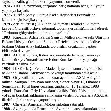
sayısını azalttı, günlük eklerin yayımına son verdi.
1974
- TRT Televizyonu, çarşamba hariç haftanın her günü yayın
yapmaya başladı.
1977
- Türkân Şoray "Dünya Kadın Rejisörleri Festivali"ne
katılmak için Belçika'ya gitti.
1979
- Adalet Partisi (AP) lideri Süleyman Demirel hükümetin
kaybettiği prestiji orduya sığınarak toplamaya çalıştığını ileri sürerek
"Ordunun gölgesinde iktidar olunmaz" dedi.
1983
- Kapatılan Adalet Partisi Samsun Milletvekili ve eski Ulaştıma
Bakanı Hüseyin Özalp ile Sinop'un Erfelek ilçesi eski belediye
başkanı Orhan Altay hakkında toplu silah kaçakçılığı yaptığı
iddiasıyla dava açıldı.
1984
- ABD Kongresi, Kıbrıs sorununda ilerleme sağlanıncaya
kadar Türkiye, Yunanistan ve Kıbrıs Rum kesimine yapacağı
yardımları askıya aldı.
1984
- DİSK'e bağlı Yeraltı Maden-İş sendikasının 25 yöneticisi
hakkında İstanbul Sıkıyönetim Savcılığı tarafından dava açıldı.
1985
- Orly katliamı davasında karar açıklandı. ASALA örgütü
militanı Varujan Garbisyan müebbet, Soner Nayır 15, Ohannes
Semerciyan 10 yıl hapis cezasına çarptırıldı. 15 Temmuz 1983
yılında Fransa'nın Orly Havaalanı'nda ikisi Türk 7 kişinin ölümüne
yol açan bombalı saldırının sanıklarına verilen bu cezalarla ASALA
ilk defa ağır bir cezaya çarptırılmış oldu.
1987
- Chrysler, American Motors şirketini satın aldı.
1988
- Azerbaycan'da Ermenilerle Azerilerin çatışmalarından sonra