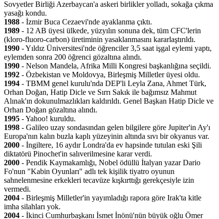
Sovyetler Birliği Azerbaycan'a askeri birlikler yolladı, sokağa çıkma
yasağı kondu.
1988
- İzmir Buca Cezaevi'nde ayaklanma çıktı.
1989
- 12 AB üyesi ülkede, yüzyılın sonuna dek, tüm CFC'lerin
(kloro-fluoro-carbon) üretiminin yasaklanmasını kararlaştırıldı.
1990
- Yıldız Üniversitesi'nde öğrenciler 3,5 saat işgal eylemi yaptı,
eylemden sonra 200 öğrenci gözaltına alındı.
1990
- Nelson Mandela, Afrika Milli Kongresi başkanlığına seçildi.
1992
- Özbekistan ve Moldovya, Birleşmiş Milletler üyesi oldu.
1994
- TBMM genel kurulu'nda DEP'li Leyla Zana, Ahmet Türk,
Orhan Doğan, Hatip Dicle ve Sırrı Sakık ile bağımsız Mahmut
Alınak'ın dokunulmazlıkları kaldırıldı. Genel Başkan Hatip Dicle ve
Orhan Doğan gözaltına alındı.
1995
- Yahoo! kuruldu.
1998
- Galileo uzay sondasından gelen bilgilere göre Jupiter'in Ay'ı
Europa'nın kalın buzla kaplı yüzeyinin altında sıvı bir okyanus var.
2000
- İngiltere, 16 aydır Londra'da ev hapsinde tutulan eski Şili
diktatörü Pinochet'in salıverilmesine karar verdi.
2000
- Pendik Kaymakamlığı, Nobel ödüllü İtalyan yazar Dario
Fo'nun "Kabin Oyunları" adlı tek kişilik tiyatro oyunun
sahnelenmesine erkekleri tecavüze kışkırttığı gerekçesiyle izin
vermedi.
2004
- Birleşmiş Milletler'in yayımladığı rapora göre Irak'ta kitle
imha silahları yok.
2004
- İkinci Cumhurbaşkanı İsmet İnönü'nün büyük oğlu Ömer