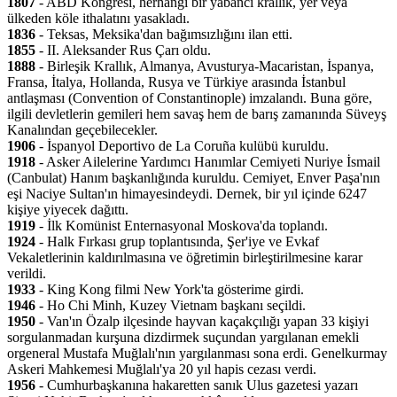
1807
- ABD Kongresi, herhangi bir yabancı krallık, yer veya
ülkeden köle ithalatını yasakladı.
1836
- Teksas, Meksika'dan bağımsızlığını ilan etti.
1855
- II. Aleksander Rus Çarı oldu.
1888
- Birleşik Krallık, Almanya, Avusturya-Macaristan, İspanya,
Fransa, İtalya, Hollanda, Rusya ve Türkiye arasında İstanbul
antlaşması (Convention of Constantinople) imzalandı. Buna göre,
ilgili devletlerin gemileri hem savaş hem de barış zamanında Süveyş
Kanalından geçebilecekler.
1906
- İspanyol Deportivo de La Coruña kulübü kuruldu.
1918
- Asker Ailelerine Yardımcı Hanımlar Cemiyeti Nuriye İsmail
(Canbulat) Hanım başkanlığında kuruldu. Cemiyet, Enver Paşa'nın
eşi Naciye Sultan'ın himayesindeydi. Dernek, bir yıl içinde 6247
kişiye yiyecek dağıttı.
1919
- İlk Komünist Enternasyonal Moskova'da toplandı.
1924
- Halk Fırkası grup toplantısında, Şer'iye ve Evkaf
Vekaletlerinin kaldırılmasına ve öğretimin birleştirilmesine karar
verildi.
1933
- King Kong filmi New York'ta gösterime girdi.
1946
- Ho Chi Minh, Kuzey Vietnam başkanı seçildi.
1950
- Van'ın Özalp ilçesinde hayvan kaçakçılığı yapan 33 kişiyi
sorgulanmadan kurşuna dizdirmek suçundan yargılanan emekli
orgeneral Mustafa Muğlalı'nın yargılanması sona erdi. Genelkurmay
Askeri Mahkemesi Muğlalı'ya 20 yıl hapis cezası verdi.
1956
- Cumhurbaşkanına hakaretten sanık Ulus gazetesi yazarı