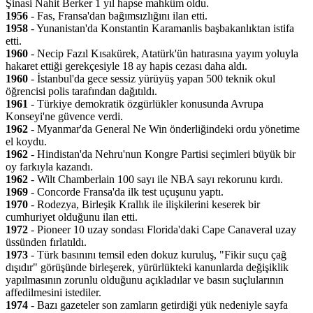
Şinasi Nahit Berker 1 yıl hapse mahkûm oldu.
1956
- Fas, Fransa'dan bağımsızlığını ilan etti.
1958
- Yunanistan'da Konstantin Karamanlis başbakanlıktan istifa
etti.
1960
- Necip Fazıl Kısakürek, Atatürk'ün hatırasına yayım yoluyla
hakaret ettiği gerekçesiyle 18 ay hapis cezası daha aldı.
1960
- İstanbul'da gece sessiz yürüyüş yapan 500 teknik okul
öğrencisi polis tarafından dağıtıldı.
1961
- Türkiye demokratik özgürlükler konusunda Avrupa
Konseyi'ne güvence verdi.
1962
- Myanmar'da General Ne Win önderliğindeki ordu yönetime
el koydu.
1962
- Hindistan'da Nehru'nun Kongre Partisi seçimleri büyük bir
oy farkıyla kazandı.
1962
- Wilt Chamberlain 100 sayı ile NBA sayı rekorunu kırdı.
1969
- Concorde Fransa'da ilk test uçuşunu yaptı.
1970
- Rodezya, Birleşik Krallık ile ilişkilerini keserek bir
cumhuriyet olduğunu ilan etti.
1972
- Pioneer 10 uzay sondası Florida'daki Cape Canaveral uzay
üssünden fırlatıldı.
1973
- Türk basınını temsil eden dokuz kuruluş, "Fikir suçu çağ
dışıdır" görüşünde birleşerek, yürürlükteki kanunlarda değişiklik
yapılmasının zorunlu olduğunu açıkladılar ve basın suçlularının
affedilmesini istediler.
1974
- Bazı gazeteler son zamların getirdiği yük nedeniyle sayfa