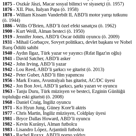
1875
- Oszkár Jászi, Macar sosyal bilimci ve siyasetçi (ö. 1957)
1876
- XII. Pius, İtalyan Papa (ö. 1958)
1878
- William Kissam Vanderbilt II, ABD'li motor yarışı tutkunu
(ö. 1944)
1886
- Willis O'Brien, ABD’li özel efekt sanatçısı (ö. 1962)
1900
- Kurt Weill, Alman besteci (ö. 1950)
1919
- Jennifer Jones, ABD'li Oscar ödüllü oyuncu (ö. 2009)
1931
- Mihail Gorbaçov, Sovyet politikacı, devlet başkanı ve Nobel
Barış Ödülü sahibi
1940
- Aydın Ilgaz, Türk yazar ve yayıncı (Rıfat Ilgaz'ın oğlu)
1941
- David Satcher, ABD'li asker
1942
- John Irving, ABD’li yazar
1942
- Lou Reed, ABD’li şarkıcı ve gitarist (ö. 2013)
1942
- Peter Guber, ABD’li film yapımcısı
1956
- Mark Evans, Avustralyalı bas gitarist, AC/DC üyesi
1962
- Jon Bon Jovi, ABD’li şarkıcı, şarkı yazarı ve oyuncu
1963
- Tanju Duru, Türk müzisyen ve besteci, Ezginin Günlüğü
topluluğu eski gitaristi (ö. 2008)
1968
- Daniel Craig, İngiliz oyuncu
1971
- Ko Hyun Jung, Güney Kore'li aktris
1977
- Chris Martin, İngiliz müzisyen, Coldplay üyesi
1981
- Bryce Dallas Howard, ABD’li oyuncu
1982
- Kevin Kurányi, Alman futbolcu
1983
- Lisandro López, Arjantinli futbolcu
1983
- Rachel Roxxx, ABD'li porno yıldızı