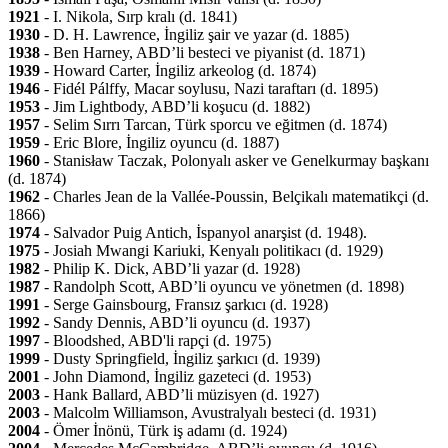
1921
- I. Nikola, Sırp kralı (d. 1841)
1930
- D. H. Lawrence, İngiliz şair ve yazar (d. 1885)
1938
- Ben Harney, ABD’li besteci ve piyanist (d. 1871)
1939
- Howard Carter, İngiliz arkeolog (d. 1874)
1946
- Fidél Pálffy, Macar soylusu, Nazi taraftarı (d. 1895)
1953
- Jim Lightbody, ABD’li koşucu (d. 1882)
1957
- Selim Sırrı Tarcan, Türk sporcu ve eğitmen (d. 1874)
1959
- Eric Blore, İngiliz oyuncu (d. 1887)
1960
- Stanisław Taczak, Polonyalı asker ve Genelkurmay başkanı
(d. 1874)
1962
- Charles Jean de la Vallée-Poussin, Belçikalı matematikçi (d.
1866)
1974
- Salvador Puig Antich, İspanyol anarşist (d. 1948).
1975
- Josiah Mwangi Kariuki, Kenyalı politikacı (d. 1929)
1982
- Philip K. Dick, ABD’li yazar (d. 1928)
1987
- Randolph Scott, ABD’li oyuncu ve yönetmen (d. 1898)
1991
- Serge Gainsbourg, Fransız şarkıcı (d. 1928)
1992
- Sandy Dennis, ABD’li oyuncu (d. 1937)
1997
- Bloodshed, ABD'li rapçi (d. 1975)
1999
- Dusty Springfield, İngiliz şarkıcı (d. 1939)
2001
- John Diamond, İngiliz gazeteci (d. 1953)
2003
- Hank Ballard, ABD’li müzisyen (d. 1927)
2003
- Malcolm Williamson, Avustralyalı besteci (d. 1931)
2004
- Ömer İnönü, Türk iş adamı (d. 1924)