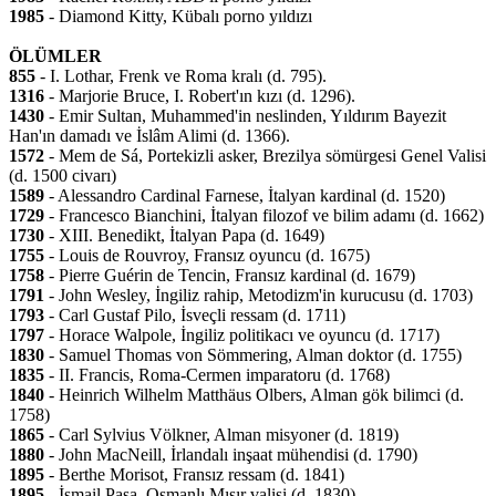
1985
- Diamond Kitty, Kübalı porno yıldızı
ÖLÜMLER
855
- I. Lothar, Frenk ve Roma kralı (d. 795).
1316
- Marjorie Bruce, I. Robert'ın kızı (d. 1296).
1430
- Emir Sultan, Muhammed'in neslinden, Yıldırım Bayezit
Han'ın damadı ve İslâm Alimi (d. 1366).
1572
- Mem de Sá, Portekizli asker, Brezilya sömürgesi Genel Valisi
(d. 1500 civarı)
1589
- Alessandro Cardinal Farnese, İtalyan kardinal (d. 1520)
1729
- Francesco Bianchini, İtalyan filozof ve bilim adamı (d. 1662)
1730
- XIII. Benedikt, İtalyan Papa (d. 1649)
1755
- Louis de Rouvroy, Fransız oyuncu (d. 1675)
1758
- Pierre Guérin de Tencin, Fransız kardinal (d. 1679)
1791
- John Wesley, İngiliz rahip, Metodizm'in kurucusu (d. 1703)
1793
- Carl Gustaf Pilo, İsveçli ressam (d. 1711)
1797
- Horace Walpole, İngiliz politikacı ve oyuncu (d. 1717)
1830
- Samuel Thomas von Sömmering, Alman doktor (d. 1755)
1835
- II. Francis, Roma-Cermen imparatoru (d. 1768)
1840
- Heinrich Wilhelm Matthäus Olbers, Alman gök bilimci (d.
1758)
1865
- Carl Sylvius Völkner, Alman misyoner (d. 1819)
1880
- John MacNeill, İrlandalı inşaat mühendisi (d. 1790)
1895
- Berthe Morisot, Fransız ressam (d. 1841)
1895
- İsmail Paşa, Osmanlı Mısır valisi (d. 1830)