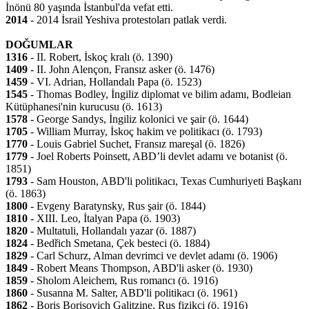
İnönü 80 yaşında İstanbul'da vefat etti.
2014
- 2014 İsrail Yeshiva protestoları patlak verdi.
DOĞUMLAR
1316
- II. Robert, İskoç kralı (ö. 1390)
1409
- II. John Alençon, Fransız asker (ö. 1476)
1459
- VI. Adrian, Hollandalı Papa (ö. 1523)
1545
- Thomas Bodley, İngiliz diplomat ve bilim adamı, Bodleian
Kütüphanesi'nin kurucusu (ö. 1613)
1578
- George Sandys, İngiliz kolonici ve şair (ö. 1644)
1705
- William Murray, İskoç hakim ve politikacı (ö. 1793)
1770
- Louis Gabriel Suchet, Fransız mareşal (ö. 1826)
1779
- Joel Roberts Poinsett, ABD’li devlet adamı ve botanist (ö.
1851)
1793
- Sam Houston, ABD'li politikacı, Texas Cumhuriyeti Başkanı
(ö. 1863)
1800
- Evgeny Baratynsky, Rus şair (ö. 1844)
1810
- XIII. Leo, İtalyan Papa (ö. 1903)
1820
- Multatuli, Hollandalı yazar (ö. 1887)
1824
- Bedřich Smetana, Çek besteci (ö. 1884)
1829
- Carl Schurz, Alman devrimci ve devlet adamı (ö. 1906)
1849
- Robert Means Thompson, ABD'li asker (ö. 1930)
1859
- Sholom Aleichem, Rus romancı (ö. 1916)
1860
- Susanna M. Salter, ABD'li politikacı (ö. 1961)
1862
- Boris Borisovich Galitzine, Rus fizikçi (ö. 1916)