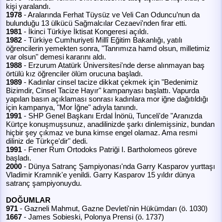
kişi yaralandı.
1978
- Aralarında Ferhat Tüysüz ve Veli Can Oduncu’nun da
bulunduğu 13 ülkücü Sağmalcılar Cezaevi'nden firar etti.
1981
- İkinci Türkiye İktisat Kongeresi açıldı.
1982
- Türkiye Cumhuriyeti Millî Eğitim Bakanlığı, yatılı
öğrencilerin yemekten sonra, "Tanrımıza hamd olsun, milletimiz
var olsun" demesi kararını aldı.
1988
- Erzurum Atatürk Üniversitesi'nde derse alınmayan baş
örtülü kız öğrenciler ölüm orucuna başladı.
1989
- Kadınlar cinsel tacize dikkat çekmek için "Bedenimiz
Bizimdir, Cinsel Tacize Hayır" kampanyası başlattı. Vapurda
yapılan basın açıklaması sonrası kadınlara mor iğne dağıtıldığı
için kampanya, "Mor İğne" adıyla tanındı.
1991
- SHP Genel Başkanı Erdal İnönü, Tunceli'de "Aranızda
Kürtçe konuşmuşsunuz, anadilinizde şarkı dinlemişsiniz, bundan
hiçbir şey çıkmaz ve buna kimse engel olamaz. Ama resmi
diliniz de Türkçe'dir" dedi.
1991
- Fener Rum Ortodoks Patriği I. Bartholomeos göreve
başladı.
2000
- Dünya Satranç Şampiyonası'nda Garry Kasparov yurttaşı
Vladimir Kramnik'e yenildi. Garry Kasparov 15 yıldır dünya
satranç şampiyonuydu.
DOĞUMLAR
971
- Gazneli Mahmut, Gazne Devleti'nin Hükümdarı (ö. 1030)
1667
- James Sobieski, Polonya Prensi (ö. 1737)