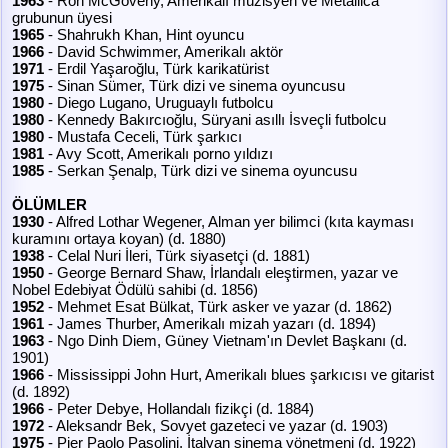
1963
- Ron McGoveny, Amerikalı müzisyen ve Metallica
grubunun üyesi
1965
- Shahrukh Khan, Hint oyuncu
1966
- David Schwimmer, Amerikalı aktör
1971
- Erdil Yaşaroğlu, Türk karikatürist
1975
- Sinan Sümer, Türk dizi ve sinema oyuncusu
1980
- Diego Lugano, Uruguaylı futbolcu
1980
- Kennedy Bakırcıoğlu, Süryani asıllı İsveçli futbolcu
1980
- Mustafa Ceceli, Türk şarkıcı
1981
- Avy Scott, Amerikalı porno yıldızı
1985
- Serkan Şenalp, Türk dizi ve sinema oyuncusu
ÖLÜMLER
1930
- Alfred Lothar Wegener, Alman yer bilimci (kıta kayması
kuramını ortaya koyan) (d. 1880)
1938
- Celal Nuri İleri, Türk siyasetçi (d. 1881)
1950
- George Bernard Shaw, İrlandalı eleştirmen, yazar ve
Nobel Edebiyat Ödülü sahibi (d. 1856)
1952
- Mehmet Esat Bülkat, Türk asker ve yazar (d. 1862)
1961
- James Thurber, Amerikalı mizah yazarı (d. 1894)
1963
- Ngo Dinh Diem, Güney Vietnam'ın Devlet Başkanı (d.
1901)
1966
- Mississippi John Hurt, Amerikalı blues şarkıcısı ve gitarist
(d. 1892)
1966
- Peter Debye, Hollandalı fizikçi (d. 1884)
1972
- Aleksandr Bek, Sovyet gazeteci ve yazar (d. 1903)
1975
- Pier Paolo Pasolini, İtalyan sinema yönetmeni (d. 1922)