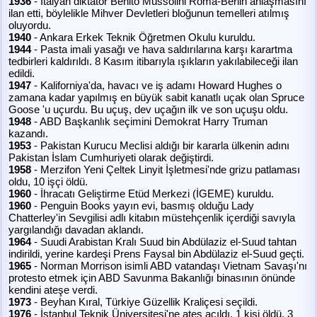
1936
- İtalyan diktatör Benito Mussolini Roma-Berlin anlaşmasını
ilan etti, böylelikle Mihver Devletleri bloğunun temelleri atılmış
oluyordu.
1940
- Ankara Erkek Teknik Öğretmen Okulu kuruldu.
1944
- Pasta imali yasağı ve hava saldırılarına karşı karartma
tedbirleri kaldırıldı. 8 Kasım itibarıyla ışıkların yakılabileceği ilan
edildi.
1947
- Kaliforniya'da, havacı ve iş adamı Howard Hughes o
zamana kadar yapılmış en büyük sabit kanatlı uçak olan Spruce
Goose 'u uçurdu. Bu uçuş, dev uçağın ilk ve son uçuşu oldu.
1948
- ABD Başkanlık seçimini Demokrat Harry Truman
kazandı.
1953
- Pakistan Kurucu Meclisi aldığı bir kararla ülkenin adını
Pakistan İslam Cumhuriyeti olarak değiştirdi.
1958
- Merzifon Yeni Çeltek Linyit İşletmesi'nde grizu patlaması
oldu, 10 işçi öldü.
1960
- İhracatı Geliştirme Etüd Merkezi (İGEME) kuruldu.
1960
- Penguin Books yayın evi, basmış olduğu Lady
Chatterley'in Sevgilisi adlı kitabın müstehçenlik içerdiği savıyla
yargılandığı davadan aklandı.
1964
- Suudi Arabistan Kralı Suud bin Abdülaziz el-Suud tahtan
indirildi, yerine kardeşi Prens Faysal bin Abdülaziz el-Suud geçti.
1965
- Norman Morrison isimli ABD vatandaşı Vietnam Savaşı'nı
protesto etmek için ABD Savunma Bakanlığı binasının önünde
kendini ateşe verdi.
1973
- Beyhan Kıral, Türkiye Güzellik Kraliçesi seçildi.
1976
- İstanbul Teknik Üniversitesi'ne ateş açıldı. 1 kişi öldü, 3