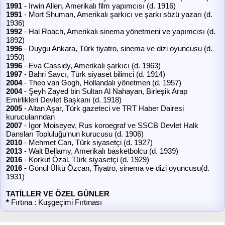
1991
- Irwin Allen, Amerikalı film yapımcısı (d. 1916)
1991
- Mort Shuman, Amerikalı şarkıcı ve şarkı sözü yazarı (d.
1936)
1992
- Hal Roach, Amerikalı sinema yönetmeni ve yapımcısı (d.
1892)
1996
- Duygu Ankara, Türk tiyatro, sinema ve dizi oyuncusu (d.
1950)
1996
- Eva Cassidy, Amerikalı şarkıcı (d. 1963)
1997
- Bahri Savcı, Türk siyaset bilimci (d. 1914)
2004
- Theo van Gogh, Hollandalı yönetmen (d. 1957)
2004
- Şeyh Zayed bin Sultan Al Nahayan, Birleşik Arap
Emirlikleri Devlet Başkanı (d. 1918)
2005
- Altan Aşar, Türk gazeteci ve TRT Haber Dairesi
kurucularından
2007
- İgor Moiseyev, Rus koroegraf ve SSCB Devlet Halk
Dansları Topluluğu'nun kurucusu (d. 1906)
2010
- Mehmet Can, Türk siyasetçi (d. 1927)
2013
- Walt Bellamy, Amerikalı basketbolcu (d. 1939)
2016
- Korkut Özal, Türk siyasetçi (d. 1929)
2016
- Gönül Ülkü Özcan, Tiyatro, sinema ve dizi oyuncusu(d.
1931)
TATİLLER VE ÖZEL GÜNLER
*
Fırtına : Kuşgeçimi Fırtınası