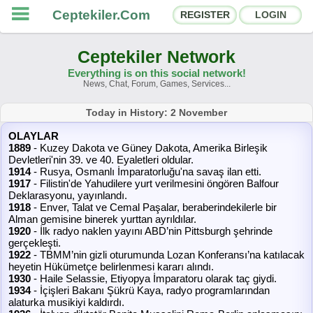
Ceptekiler.Com
REGISTER
LOGIN
Ceptekiler Network
Everything is on this social network!
News, Chat, Forum, Games, Services...
Forums
Social Shares
Today in History: 2 November
OLAYLAR
Chat Rooms
App Ecosystem
1889
- Kuzey Dakota ve Güney Dakota, Amerika Birleşik
Devletleri'nin 39. ve 40. Eyaletleri oldular.
1914
- Rusya, Osmanlı İmparatorluğu'na savaş ilan etti.
Announcements
Contact
1917
- Filistin'de Yahudilere yurt verilmesini öngören Balfour
Deklarasyonu, yayınlandı.
1918
- Enver, Talat ve Cemal Paşalar, beraberindekilerle bir
About Us
Alman gemisine binerek yurttan ayrıldılar.
1920
- İlk radyo naklen yayını ABD’nin Pittsburgh şehrinde
gerçekleşti.
Ceptekiler.Com - v2025.01
1922
- TBMM’nin gizli oturumunda Lozan Konferansı’na katılacak
heyetin Hükümetçe belirlenmesi kararı alındı.
Licence
F.A.Q.
C.S.
Contract
1930
- Haile Selassie, Etiyopya İmparatoru olarak taç giydi.
1934
- İçişleri Bakanı Şükrü Kaya, radyo programlarından
alaturka musikiyi kaldırdı.