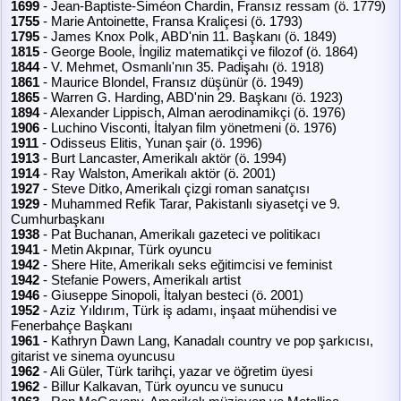
1699
- Jean-Baptiste-Siméon Chardin, Fransız ressam (ö. 1779)
1755
- Marie Antoinette, Fransa Kraliçesi (ö. 1793)
1795
- James Knox Polk, ABD'nin 11. Başkanı (ö. 1849)
1815
- George Boole, İngiliz matematikçi ve filozof (ö. 1864)
1844
- V. Mehmet, Osmanlı'nın 35. Padişahı (ö. 1918)
1861
- Maurice Blondel, Fransız düşünür (ö. 1949)
1865
- Warren G. Harding, ABD'nin 29. Başkanı (ö. 1923)
1894
- Alexander Lippisch, Alman aerodinamikçi (ö. 1976)
1906
- Luchino Visconti, İtalyan film yönetmeni (ö. 1976)
1911
- Odisseus Elitis, Yunan şair (ö. 1996)
1913
- Burt Lancaster, Amerikalı aktör (ö. 1994)
1914
- Ray Walston, Amerikalı aktör (ö. 2001)
1927
- Steve Ditko, Amerikalı çizgi roman sanatçısı
1929
- Muhammed Refik Tarar, Pakistanlı siyasetçi ve 9.
Cumhurbaşkanı
1938
- Pat Buchanan, Amerikalı gazeteci ve politikacı
1941
- Metin Akpınar, Türk oyuncu
1942
- Shere Hite, Amerikalı seks eğitimcisi ve feminist
1942
- Stefanie Powers, Amerikalı artist
1946
- Giuseppe Sinopoli, İtalyan besteci (ö. 2001)
1952
- Aziz Yıldırım, Türk iş adamı, inşaat mühendisi ve
Fenerbahçe Başkanı
1961
- Kathryn Dawn Lang, Kanadalı country ve pop şarkıcısı,
gitarist ve sinema oyuncusu
1962
- Ali Güler, Türk tarihçi, yazar ve öğretim üyesi
1962
- Billur Kalkavan, Türk oyuncu ve sunucu