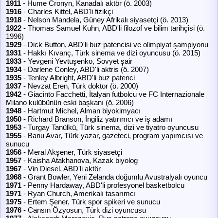
1911
- Hume Cronyn, Kanadalı aktör (ö. 2003)
1916
- Charles Kittel, ABD'li fizikçi
1918
- Nelson Mandela, Güney Afrikalı siyasetçi (ö. 2013)
1922
- Thomas Samuel Kuhn, ABD'li filozof ve bilim tarihçisi (ö.
1996)
1929
- Dick Button, ABD'li buz patencisi ve olimpiyat şampiyonu
1931
- Hakkı Kıvanç, Türk sinema ve dizi oyuncusu (ö. 2015)
1933
- Yevgeni Yevtuşenko, Sovyet şair
1934
- Darlene Conley, ABD'li aktris (ö. 2007)
1935
- Tenley Albright, ABD'li buz patenci
1937
- Nevzat Eren, Türk doktor (ö. 2000)
1942
- Giacinto Facchetti, İtalyan futbolcu ve FC Internazionale
Milano kulübünün eski başkanı (ö. 2006)
1948
- Hartmut Michel, Alman biyokimyacı
1950
- Richard Branson, İngiliz yatırımcı ve iş adamı
1953
- Turgay Tanülkü, Türk sinema, dizi ve tiyatro oyuncusu
1955
- Banu Avar, Türk yazar, gazeteci, program yapımcısı ve
sunucu
1956
- Meral Akşener, Türk siyasetçi
1957
- Kaisha Atakhanova, Kazak biyolog
1967
- Vin Diesel, ABD'li aktör
1968
- Grant Bowler, Yeni Zelanda doğumlu Avustralyalı oyuncu
1971
- Penny Hardaway, ABD'li profesyonel basketbolcu
1971
- Ryan Church, Amerikalı tasarımcı
1975
- Ertem Şener, Türk spor spikeri ve sunucu
1976
- Cansın Özyosun, Türk dizi oyuncusu