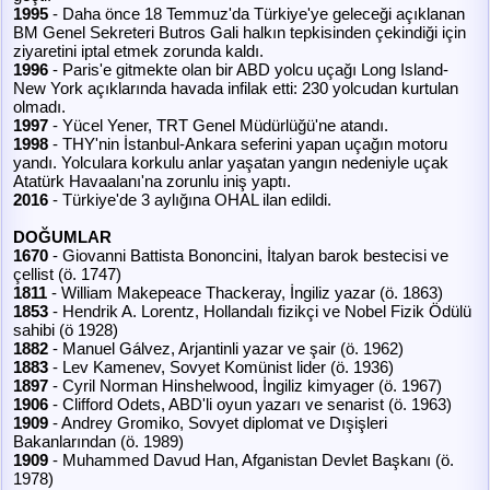
1995
- Daha önce 18 Temmuz'da Türkiye'ye geleceği açıklanan
BM Genel Sekreteri Butros Gali halkın tepkisinden çekindiği için
ziyaretini iptal etmek zorunda kaldı.
1996
- Paris'e gitmekte olan bir ABD yolcu uçağı Long Island-
New York açıklarında havada infilak etti: 230 yolcudan kurtulan
olmadı.
1997
- Yücel Yener, TRT Genel Müdürlüğü'ne atandı.
1998
- THY'nin İstanbul-Ankara seferini yapan uçağın motoru
yandı. Yolculara korkulu anlar yaşatan yangın nedeniyle uçak
Atatürk Havaalanı'na zorunlu iniş yaptı.
2016
- Türkiye'de 3 aylığına OHAL ilan edildi.
DOĞUMLAR
1670
- Giovanni Battista Bononcini, İtalyan barok bestecisi ve
çellist (ö. 1747)
1811
- William Makepeace Thackeray, İngiliz yazar (ö. 1863)
1853
- Hendrik A. Lorentz, Hollandalı fizikçi ve Nobel Fizik Ödülü
sahibi (ö 1928)
1882
- Manuel Gálvez, Arjantinli yazar ve şair (ö. 1962)
1883
- Lev Kamenev, Sovyet Komünist lider (ö. 1936)
1897
- Cyril Norman Hinshelwood, İngiliz kimyager (ö. 1967)
1906
- Clifford Odets, ABD'li oyun yazarı ve senarist (ö. 1963)
1909
- Andrey Gromiko, Sovyet diplomat ve Dışişleri
Bakanlarından (ö. 1989)
1909
- Muhammed Davud Han, Afganistan Devlet Başkanı (ö.
1978)