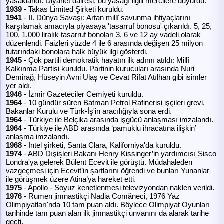
yasaklandı. Diyanet dairesi, bu yasağı ilgili mercilere duyurdu.
1939
- Takas Limited Şirketi kuruldu.
1941
- II. Dünya Savaşı: Artan millî savunma ihtiyaçlarını
karşılamak amacıyla piyasaya 'tasarruf bonosu' çıkarıldı. 5, 25,
100, 1.000 liralık tasarruf bonoları 3, 6 ve 12 ay vadeli olarak
düzenlendi. Faizleri yüzde 4 ile 6 arasında değişen 25 milyon
tutarındaki bonolara halk büyük ilgi gösterdi.
1945
- Çok partili demokratik hayatın ilk adımı atıldı: Millî
Kalkınma Partisi kuruldu. Partinin kurucuları arasında Nuri
Demirağ, Hüseyin Avni Ulaş ve Cevat Rifat Atılhan gibi isimler
yer aldı.
1946
- İzmir Gazeteciler Cemiyeti kuruldu.
1964
- 10 gündür süren Batman Petrol Rafinerisi işçileri grevi,
Bakanlar Kurulu ve Türk-İş'in aracılığıyla sona erdi.
1964
- Türkiye ile Belçika arasında işgücü anlaşması imzalandı.
1964
- Türkiye ile ABD arasında ‘pamuklu ihracatına ilişkin’
anlaşma imzalandı.
1968
- Intel şirketi, Santa Clara, Kaliforniya'da kuruldu.
1974
- ABD Dışişleri Bakanı Henry Kissinger’in yardımcısı Sisco
Londra'ya gelerek Bülent Ecevit ile görüştü. Müdahaleden
vazgeçmesi için Ecevit’in şartlarını öğrendi ve bunları Yunanlar
ile görüşmek üzere Atina’ya hareket etti.
1975
- Apollo - Soyuz kenetlenmesi televizyondan naklen verildi.
1976
- Rumen jimnastikçi Nadia Comăneci, 1976 Yaz
Olimpiyatları'nda 10 tam puan aldı. Böylece Olimpiyat Oyunları
tarihinde tam puan alan ilk jimnastikçi unvanını da alarak tarihe
geçti.