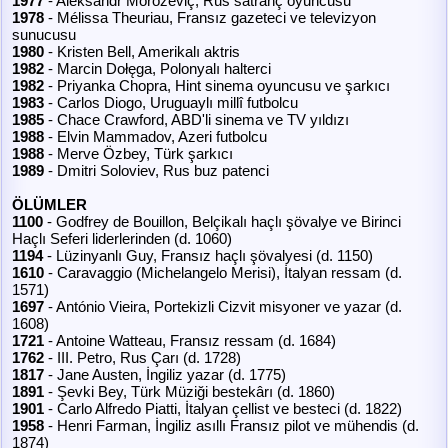
1977
- Aleksandr Morozeviç, Rus satranç oyuncusu
1978
- Mélissa Theuriau, Fransız gazeteci ve televizyon
sunucusu
1980
- Kristen Bell, Amerikalı aktris
1982
- Marcin Dołęga, Polonyalı halterci
1982
- Priyanka Chopra, Hint sinema oyuncusu ve şarkıcı
1983
- Carlos Diogo, Uruguaylı millî futbolcu
1985
- Chace Crawford, ABD'li sinema ve TV yıldızı
1988
- Elvin Mammadov, Azeri futbolcu
1988
- Merve Özbey, Türk şarkıcı
1989
- Dmitri Soloviev, Rus buz patenci
ÖLÜMLER
1100
- Godfrey de Bouillon, Belçikalı haçlı şövalye ve Birinci
Haçlı Seferi liderlerinden (d. 1060)
1194
- Lüzinyanlı Guy, Fransız haçlı şövalyesi (d. 1150)
1610
- Caravaggio (Michelangelo Merisi), İtalyan ressam (d.
1571)
1697
- António Vieira, Portekizli Cizvit misyoner ve yazar (d.
1608)
1721
- Antoine Watteau, Fransız ressam (d. 1684)
1762
- III. Petro, Rus Çarı (d. 1728)
1817
- Jane Austen, İngiliz yazar (d. 1775)
1891
- Şevki Bey, Türk Müziği bestekârı (d. 1860)
1901
- Carlo Alfredo Piatti, İtalyan çellist ve besteci (d. 1822)
1958
- Henri Farman, İngiliz asıllı Fransız pilot ve mühendis (d.
1874)