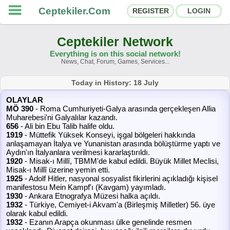
Ceptekiler.Com
REGISTER
LOGIN
Ceptekiler Network
Everything is on this social network!
News, Chat, Forum, Games, Services...
Forums
Social Shares
Today in History: 18 July
OLAYLAR
Chat Rooms
App Ecosystem
MÖ 390
- Roma Cumhuriyeti-Galya arasında gerçekleşen Allia
Muharebesi'ni Galyalılar kazandı.
656
- Ali bin Ebu Talib halife oldu.
Announcements
Contact
1919
- Müttefik Yüksek Konseyi, işgal bölgeleri hakkında
anlaşamayan İtalya ve Yunanistan arasında bölüştürme yaptı ve
Aydın'ın İtalyanlara verilmesi kararlaştırıldı.
About Us
1920
- Misak-ı Millî, TBMM'de kabul edildi. Büyük Millet Meclisi,
Misak-ı Millî üzerine yemin etti.
1925
- Adolf Hitler, nasyonal sosyalist fikirlerini açıkladığı kişisel
Ceptekiler.Com - v2025.01
manifestosu Mein Kampf'ı (Kavgam) yayımladı.
1930
- Ankara Etnografya Müzesi halka açıldı.
Licence
F.A.Q.
C.S.
Contract
1932
- Türkiye, Cemiyet-i Akvam'a (Birleşmiş Milletler) 56. üye
olarak kabul edildi.
1932
- Ezanın Arapça okunması ülke genelinde resmen