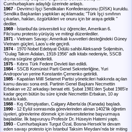
Cumhurbaşkanı adaylığı üzerinde anlaştı.
1967
- Devrimci İşçi Sendikaları Konfederasyonu (DİSK) kuruldu.
Sendika Başkanları yaptıkları açıklamada; "Türk İşçi sınıfının
çıkarları, hakları, özgürlükleri ve onuru için bir araya geldik "
dediler.
1969
- İstanbul'da üniversiteli kız öğrenciler, Amerikan 6.
Filo'sunu protesto yürüyüş ve mitingi düzenlediler.
1971
- Vietnam Savaşı: Amerikalı kuvvetleri desteğindeki Güney
Vietnam güçleri, Laos'u ele geçirdi.
1974
- 1970 Nobel Edebiyat Ödülü sahibi Aleksandr Soljenitsin,
"Gulag Takım Adaları, 1918-1956" adlı kitabı nedeniyle, SSCB
dışına sürgüne gönderildi.
1975
- Kıbrıs Türk Federe Devleti ilan edildi.
1984
- SSCB Komünist Parti Genel Sekreterliğine, Yuri
Andropov'un yerine Konstantin Çernenko getirildi.
1985
- Kapatılan Millî Selamet Partisi yöneticileri hakkında açılan
kamu davası sona erdi. Partinin Genel Başkanı Necmettin
Erbakan ve 22 arkadaşı beraat etti. Şubat 1981'den Şubat 1985'e
kadar geçen bütün bu süre içinde Necmettin Erbakan, 10 ay
tutuklu kaldı.
1988
- Kış Olimpiyatları, Calgary Alberta'da (Kanada) başladı.
1990
- 12 Eylül sonrasında görevlerinden alınan 1402'lik öğretim
üyeleri, görevlerine dönmek için üniversitelerine başvurmaya
başladılar. İlk başvuruyu Profesör Dr. Hüseyin Hatemi yaptı.
1993
- Cumhurbaşkanı Turgut Özal, Bosna-Hersek'te devam
eden savaşı protesto için İstanbul Taksim Meydanı'nda bir miting