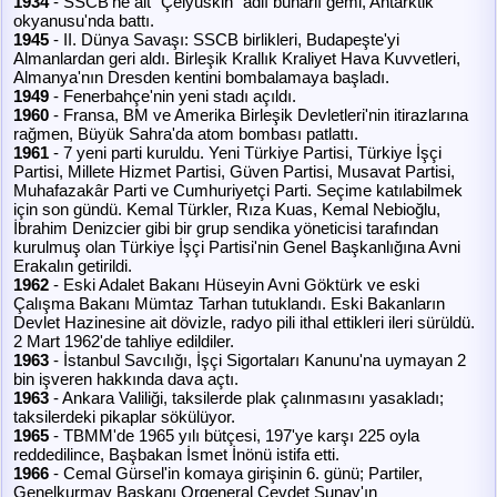
1934
- SSCB'ne ait "Çelyuskin" adlı buharlı gemi, Antarktik
okyanusu'nda battı.
1945
- II. Dünya Savaşı: SSCB birlikleri, Budapeşte'yi
Almanlardan geri aldı. Birleşik Krallık Kraliyet Hava Kuvvetleri,
Almanya'nın Dresden kentini bombalamaya başladı.
1949
- Fenerbahçe'nin yeni stadı açıldı.
1960
- Fransa, BM ve Amerika Birleşik Devletleri'nin itirazlarına
rağmen, Büyük Sahra'da atom bombası patlattı.
1961
- 7 yeni parti kuruldu. Yeni Türkiye Partisi, Türkiye İşçi
Partisi, Millete Hizmet Partisi, Güven Partisi, Musavat Partisi,
Muhafazakâr Parti ve Cumhuriyetçi Parti. Seçime katılabilmek
için son gündü. Kemal Türkler, Rıza Kuas, Kemal Nebioğlu,
İbrahim Denizcier gibi bir grup sendika yöneticisi tarafından
kurulmuş olan Türkiye İşçi Partisi'nin Genel Başkanlığına Avni
Erakalın getirildi.
1962
- Eski Adalet Bakanı Hüseyin Avni Göktürk ve eski
Çalışma Bakanı Mümtaz Tarhan tutuklandı. Eski Bakanların
Devlet Hazinesine ait dövizle, radyo pili ithal ettikleri ileri sürüldü.
2 Mart 1962'de tahliye edildiler.
1963
- İstanbul Savcılığı, İşçi Sigortaları Kanunu'na uymayan 2
bin işveren hakkında dava açtı.
1963
- Ankara Valiliği, taksilerde plak çalınmasını yasakladı;
taksilerdeki pikaplar sökülüyor.
1965
- TBMM'de 1965 yılı bütçesi, 197'ye karşı 225 oyla
reddedilince, Başbakan İsmet İnönü istifa etti.
1966
- Cemal Gürsel'in komaya girişinin 6. günü; Partiler,
Genelkurmay Başkanı Orgeneral Cevdet Sunay'ın