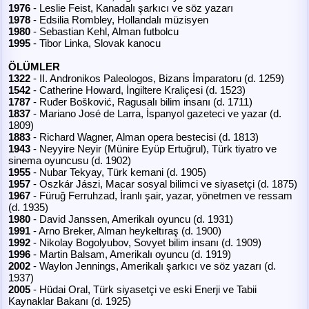
1976
- Leslie Feist, Kanadalı şarkıcı ve söz yazarı
1978
- Edsilia Rombley, Hollandalı müzisyen
1980
- Sebastian Kehl, Alman futbolcu
1995
- Tibor Linka, Slovak kanocu
ÖLÜMLER
1322
- II. Andronikos Paleologos, Bizans İmparatoru (d. 1259)
1542
- Catherine Howard, İngiltere Kraliçesi (d. 1523)
1787
- Ruđer Bošković, Ragusalı bilim insanı (d. 1711)
1837
- Mariano José de Larra, İspanyol gazeteci ve yazar (d.
1809)
1883
- Richard Wagner, Alman opera bestecisi (d. 1813)
1943
- Neyyire Neyir (Münire Eyüp Ertuğrul), Türk tiyatro ve
sinema oyuncusu (d. 1902)
1955
- Nubar Tekyay, Türk kemani (d. 1905)
1957
- Oszkár Jászi, Macar sosyal bilimci ve siyasetçi (d. 1875)
1967
- Füruğ Ferruhzad, İranlı şair, yazar, yönetmen ve ressam
(d. 1935)
1980
- David Janssen, Amerikalı oyuncu (d. 1931)
1991
- Arno Breker, Alman heykeltıraş (d. 1900)
1992
- Nikolay Bogolyubov, Sovyet bilim insanı (d. 1909)
1996
- Martin Balsam, Amerikalı oyuncu (d. 1919)
2002
- Waylon Jennings, Amerikalı şarkıcı ve söz yazarı (d.
1937)
2005
- Hüdai Oral, Türk siyasetçi ve eski Enerji ve Tabii
Kaynaklar Bakanı (d. 1925)