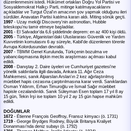
düzenlenmesini istedi. Hükümet ortakları Doğru Yol Partisi ve
Sosyaldemokrat Halkçı Parti, mitinge katılmayacaklarını
açıkladılar ve Turgut Özal'ın amacının şov yapmak olduğunu ileri
sürdüler. Anavatan Partisi katılma kararı aldı. Miting sönük geçti.
1997
- Uzay mekiği Discovery'nin astronotları, Hubble
teleskopu'nu tamir etmeye başladılar.
2001
- El Salvador'da 6,6 şiddetinde deprem: en az 400 kişi öldü.
2005
- Türkiye, Afganistan'daki Uluslararası Güvenlik ve Yardım
Kuvvetinin komutasını 6 ay süreyle, Kabil'de düzenlenen törenle
Avrupa Kolordusundan devraldı.
2007
- TBMM Genel Kurulunda, Türkçenin bozulma ve
yabancılaşmasına ilişkin meclis araştırması açılması kabul
edildi.
2008
- Danıştay 2. Daire üyeleri ve Cumhuriyet gazetesi'ne
yönelik saldırılarla ilgili davada, Ankara 11. Ağır Ceza
Mahkemesi, sanık Alparslan Arslan'ın 2 kez ağırlaştırılmış
müebbet hapis cezasına çarptırılmasına karar verdi. Sanıklardan
Osman Yıldırım, Erhan Timuroğlu ve İsmail Sağır müebbet
hapisle cezalandırıldı. Sanık Süleyman Esen toplam 17 yıl 8 ay
15 gün, Tekin İrşi ise toplam 10 yıl 2 ay 15 gün hapse mahkûm
edildi.
DOĞUMLAR
1672
- Étienne François Geoffroy, Fransız kimyacı (ö. 1731)
1719
- George Brydges Rodney, Büyük Britanya Kraliyet
Donanması’nda deniz subayı (ö. 1792)