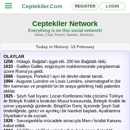
Ceptekiler.Com
REGISTER
LOGIN
Ceptekiler Network
Everything is on this social network!
News, Chat, Forum, Games, Services...
Forums
Social Shares
Today in History: 13 February
OLAYLAR
Chat Rooms
App Ecosystem
1258
- Hülagû, Bağdat'ı işgal etti. 200 bin Bağdatlı öldü.
1633
- Galileo Galilei, engizisyon mahkemesinde yargılanmak
üzere Roma'ya geldi.
Announcements
Contact
1668
- İspanya, Portekiz'i ayrı bir devlet olarak tanıdı.
1894
- Auguste Lumière ve Louis Lumière, sinematograf'ın (bir
film kamerası ve projektör'ün bir araya getirilmiş hali) patentini
About Us
aldılar.
1925
- Şeyh Sait İsyanı: Lozan Konferansı'nda çözümü Türkiye
ile Birleşik Krallık'a bırakılan Musul konusunda, Birleşik Krallık ile
Ceptekiler.Com - v2025.01
sorun yaşandığı günlerde, Bingöl'ün Genç ilçesinde Şeyh Sait
önderliğinde, gerici ve ayrılıkçı bir hareket başladı. Ayaklanma
Licence
F.A.Q.
C.S.
Contract
Diyarbakır'a da sıçradı.
1926
- Savurganlıkla mücadele amacıyla Men-i İsrafat Kanunu
kabul edildi.