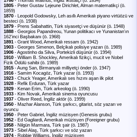
1766
- Thomas Malthus, İngiliz iktisatçı (ö. 1834)
1805
- Peter Gustav Lejeune Dirichlet, Alman matematikçi (ö.
1859)
1870
- Leopold Godowsky, Leh asıllı Amerikalı piyano virtüözü ve
besteci (ö. 1938)
1879
- Prens Sabahattin, Türk siyasetçi ve düşünür (ö. 1948)
1888
- Georgios Papandreou, Yunan politikacı ve Yunanistan'ın
162'inci Başbakanı (ö. 1968)
1891
- Grant Wood, Amerikalı ressam (ö. 1942)
1903
- Georges Simenon, Belçikalı polisiye yazarı (ö. 1989)
1906
- Agostinho da Silva, Portekizli düşünür (ö. 1994)
1910
- William B. Shockley, Amerikalı fizikçi, mucit ve Nobel
Fizik Ödülü sahibi (ö. 1989)
1915
- Aung San, Birmanyalı milliyetçi önder (ö. 1947)
1916
- Samim Kocagöz, Türk yazar (ö. 1993)
1923
- Chuck Yeager, Amerikalı ses hızını aşan ilk pilot
1928
- Refik Erduran, Türk yazar
1929
- Kenan Erim, Türk arkeolog (ö. 1990)
1933
- Kim Novak, Amerikalı sinema oyuncusu
1937
- Oliver Reed, İngiliz aktör (ö. 1999)
1950
- Mazhar Alanson, Türk şarkıcı, gitarist, söz yazarı ve
oyuncu
1950
- Peter Gabriel, İngiliz müzisyen (Genesis grubu)
1952
- Ed Gagliardi, Amerikalı müzisyen (Foreigner grubu)
1958
- Nilgün Marmara, Türk şair (ö. 1987)
1973
- Sibel Alaş, Türk şarkıcı ve söz yazarı
1974
- Robbie Williams, İngiliz müzisyen