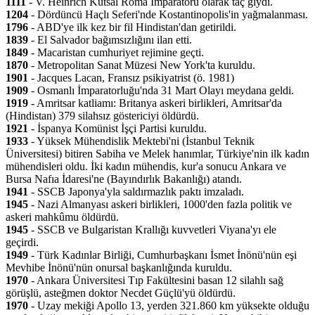
1111
- V. Heinrich Kutsal Roma İmparatoru olarak taç giydi.
1204
- Dördüncü Haçlı Seferi'nde Kostantinopolis'in yağmalanması.
1796
- ABD'ye ilk kez bir fil Hindistan'dan getirildi.
1839
- El Salvador bağımsızlığını ilan etti.
1849
- Macaristan cumhuriyet rejimine geçti.
1870
- Metropolitan Sanat Müzesi New York'ta kuruldu.
1901
- Jacques Lacan, Fransız psikiyatrist (ö. 1981)
1909
- Osmanlı İmparatorluğu'nda 31 Mart Olayı meydana geldi.
1919
- Amritsar katliamı: Britanya askeri birlikleri, Amritsar'da
(Hindistan) 379 silahsız göstericiyi öldürdü.
1921
- İspanya Komünist İşçi Partisi kuruldu.
1933
- Yüksek Mühendislik Mektebi'ni (İstanbul Teknik
Üniversitesi) bitiren Sabiha ve Melek hanımlar, Türkiye'nin ilk kadın
mühendisleri oldu. İki kadın mühendis, kur'a sonucu Ankara ve
Bursa Nafıa İdaresi'ne (Bayındırlık Bakanlığı) atandı.
1941
- SSCB Japonya'yla saldırmazlık paktı imzaladı.
1945
- Nazi Almanyası askeri birlikleri, 1000'den fazla politik ve
askeri mahkûmu öldürdü.
1945
- SSCB ve Bulgaristan Krallığı kuvvetleri Viyana'yı ele
geçirdi.
1949
- Türk Kadınlar Birliği, Cumhurbaşkanı İsmet İnönü'nün eşi
Mevhibe İnönü'nün onursal başkanlığında kuruldu.
1970
- Ankara Üniversitesi Tıp Fakültesini basan 12 silahlı sağ
görüşlü, asteğmen doktor Necdet Güçlü'yü öldürdü.
1970
- Uzay mekiği Apollo 13, yerden 321.860 km yüksekte olduğu