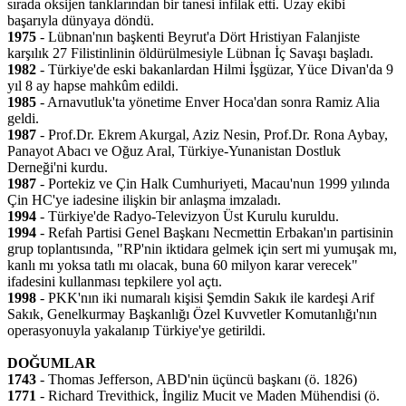
sırada oksijen tanklarından bir tanesi infilak etti. Uzay ekibi
başarıyla dünyaya döndü.
1975
- Lübnan'nın başkenti Beyrut'a Dört Hristiyan Falanjiste
karşılık 27 Filistinlinin öldürülmesiyle Lübnan İç Savaşı başladı.
1982
- Türkiye'de eski bakanlardan Hilmi İşgüzar, Yüce Divan'da 9
yıl 8 ay hapse mahkûm edildi.
1985
- Arnavutluk'ta yönetime Enver Hoca'dan sonra Ramiz Alia
geldi.
1987
- Prof.Dr. Ekrem Akurgal, Aziz Nesin, Prof.Dr. Rona Aybay,
Panayot Abacı ve Oğuz Aral, Türkiye-Yunanistan Dostluk
Derneği'ni kurdu.
1987
- Portekiz ve Çin Halk Cumhuriyeti, Macau'nun 1999 yılında
Çin HC'ye iadesine ilişkin bir anlaşma imzaladı.
1994
- Türkiye'de Radyo-Televizyon Üst Kurulu kuruldu.
1994
- Refah Partisi Genel Başkanı Necmettin Erbakan'ın partisinin
grup toplantısında, "RP'nin iktidara gelmek için sert mi yumuşak mı,
kanlı mı yoksa tatlı mı olacak, buna 60 milyon karar verecek"
ifadesini kullanması tepkilere yol açtı.
1998
- PKK'nın iki numaralı kişisi Şemdin Sakık ile kardeşi Arif
Sakık, Genelkurmay Başkanlığı Özel Kuvvetler Komutanlığı'nın
operasyonuyla yakalanıp Türkiye'ye getirildi.
DOĞUMLAR
1743
- Thomas Jefferson, ABD'nin üçüncü başkanı (ö. 1826)
1771
- Richard Trevithick, İngiliz Mucit ve Maden Mühendisi (ö.