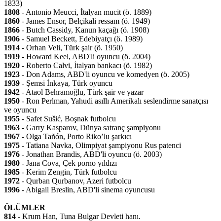
1833)
1808
- Antonio Meucci, İtalyan mucit (ö. 1889)
1860
- James Ensor, Belçikali ressam (ö. 1949)
1866
- Butch Cassidy, Kanun kaçağı (ö. 1908)
1906
- Samuel Beckett, Edebiyatçı (ö. 1989)
1914
- Orhan Veli, Türk şair (ö. 1950)
1919
- Howard Keel, ABD'li oyuncu (ö. 2004)
1920
- Roberto Calvi, İtalyan bankacı (ö. 1982)
1923
- Don Adams, ABD'li oyuncu ve komedyen (ö. 2005)
1939
- Şemsi İnkaya, Türk oyuncu
1942
- Ataol Behramoğlu, Türk şair ve yazar
1950
- Ron Perlman, Yahudi asıllı Amerikalı seslendirme sanatçısı
ve oyuncu
1955
- Safet Sušić, Boşnak futbolcu
1963
- Garry Kasparov, Dünya satranç şampiyonu
1967
- Olga Tañón, Porto Riko’lu şarkıcı
1975
- Tatiana Navka, Olimpiyat şampiyonu Rus patenci
1976
- Jonathan Brandis, ABD'li oyuncu (ö. 2003)
1980
- Jana Cova, Çek porno yıldızı
1985
- Kerim Zengin, Türk futbolcu
1972
- Qurban Qurbanov, Azeri futbolcu
1996
- Abigail Breslin, ABD'li sinema oyuncusu
ÖLÜMLER
814
- Krum Han, Tuna Bulgar Devleti hanı.