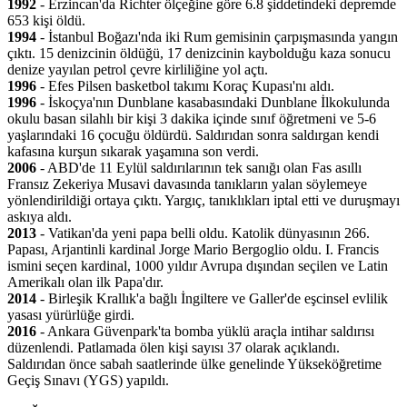
1992
- Erzincan'da Richter ölçeğine göre 6.8 şiddetindeki depremde
653 kişi öldü.
1994
- İstanbul Boğazı'nda iki Rum gemisinin çarpışmasında yangın
çıktı. 15 denizcinin öldüğü, 17 denizcinin kaybolduğu kaza sonucu
denize yayılan petrol çevre kirliliğine yol açtı.
1996
- Efes Pilsen basketbol takımı Koraç Kupası'nı aldı.
1996
- İskoçya'nın Dunblane kasabasındaki Dunblane İlkokulunda
okulu basan silahlı bir kişi 3 dakika içinde sınıf öğretmeni ve 5-6
yaşlarındaki 16 çocuğu öldürdü. Saldırıdan sonra saldırgan kendi
kafasına kurşun sıkarak yaşamına son verdi.
2006
- ABD'de 11 Eylül saldırılarının tek sanığı olan Fas asıllı
Fransız Zekeriya Musavi davasında tanıkların yalan söylemeye
yönlendirildiği ortaya çıktı. Yargıç, tanıklıkları iptal etti ve duruşmayı
askıya aldı.
2013
- Vatikan'da yeni papa belli oldu. Katolik dünyasının 266.
Papası, Arjantinli kardinal Jorge Mario Bergoglio oldu. I. Francis
ismini seçen kardinal, 1000 yıldır Avrupa dışından seçilen ve Latin
Amerikalı olan ilk Papa'dır.
2014
- Birleşik Krallık'a bağlı İngiltere ve Galler'de eşcinsel evlilik
yasası yürürlüğe girdi.
2016
- Ankara Güvenpark'ta bomba yüklü araçla intihar saldırısı
düzenlendi. Patlamada ölen kişi sayısı 37 olarak açıklandı.
Saldırıdan önce sabah saatlerinde ülke genelinde Yükseköğretime
Geçiş Sınavı (YGS) yapıldı.