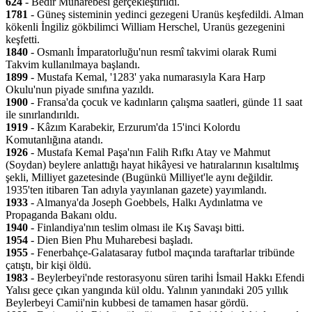
624
- Bedir Muharebesi gerçekleştirildi.
1781
- Güneş sisteminin yedinci gezegeni Uranüs keşfedildi. Alman
kökenli İngiliz gökbilimci William Herschel, Uranüs gezegenini
keşfetti.
1840
- Osmanlı İmparatorluğu'nun resmî takvimi olarak Rumi
Takvim kullanılmaya başlandı.
1899
- Mustafa Kemal, '1283' yaka numarasıyla Kara Harp
Okulu'nun piyade sınıfına yazıldı.
1900
- Fransa'da çocuk ve kadınların çalışma saatleri, günde 11 saat
ile sınırlandırıldı.
1919
- Kâzım Karabekir, Erzurum'da 15'inci Kolordu
Komutanlığına atandı.
1926
- Mustafa Kemal Paşa'nın Falih Rıfkı Atay ve Mahmut
(Soydan) beylere anlattığı hayat hikâyesi ve hatıralarının kısaltılmış
şekli, Milliyet gazetesinde (Bugünkü Milliyet'le aynı değildir.
1935'ten itibaren Tan adıyla yayınlanan gazete) yayımlandı.
1933
- Almanya'da Joseph Goebbels, Halkı Aydınlatma ve
Propaganda Bakanı oldu.
1940
- Finlandiya'nın teslim olması ile Kış Savaşı bitti.
1954
- Dien Bien Phu Muharebesi başladı.
1955
- Fenerbahçe-Galatasaray futbol maçında taraftarlar tribünde
çatıştı, bir kişi öldü.
1983
- Beylerbeyi'nde restorasyonu süren tarihi İsmail Hakkı Efendi
Yalısı gece çıkan yangında kül oldu. Yalının yanındaki 205 yıllık
Beylerbeyi Camii'nin kubbesi de tamamen hasar gördü.