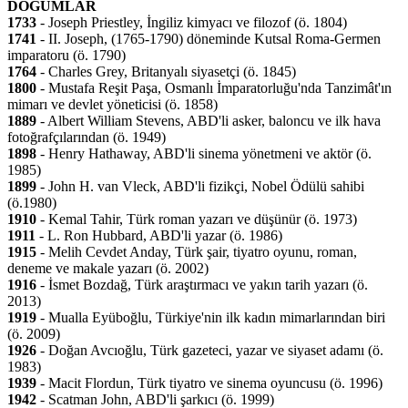
DOĞUMLAR
1733
- Joseph Priestley, İngiliz kimyacı ve filozof (ö. 1804)
1741
- II. Joseph, (1765-1790) döneminde Kutsal Roma-Germen
imparatoru (ö. 1790)
1764
- Charles Grey, Britanyalı siyasetçi (ö. 1845)
1800
- Mustafa Reşit Paşa, Osmanlı İmparatorluğu'nda Tanzimât'ın
mimarı ve devlet yöneticisi (ö. 1858)
1889
- Albert William Stevens, ABD'li asker, baloncu ve ilk hava
fotoğrafçılarından (ö. 1949)
1898
- Henry Hathaway, ABD'li sinema yönetmeni ve aktör (ö.
1985)
1899
- John H. van Vleck, ABD'li fizikçi, Nobel Ödülü sahibi
(ö.1980)
1910
- Kemal Tahir, Türk roman yazarı ve düşünür (ö. 1973)
1911
- L. Ron Hubbard, ABD'li yazar (ö. 1986)
1915
- Melih Cevdet Anday, Türk şair, tiyatro oyunu, roman,
deneme ve makale yazarı (ö. 2002)
1916
- İsmet Bozdağ, Türk araştırmacı ve yakın tarih yazarı (ö.
2013)
1919
- Mualla Eyüboğlu, Türkiye'nin ilk kadın mimarlarından biri
(ö. 2009)
1926
- Doğan Avcıoğlu, Türk gazeteci, yazar ve siyaset adamı (ö.
1983)
1939
- Macit Flordun, Türk tiyatro ve sinema oyuncusu (ö. 1996)
1942
- Scatman John, ABD'li şarkıcı (ö. 1999)