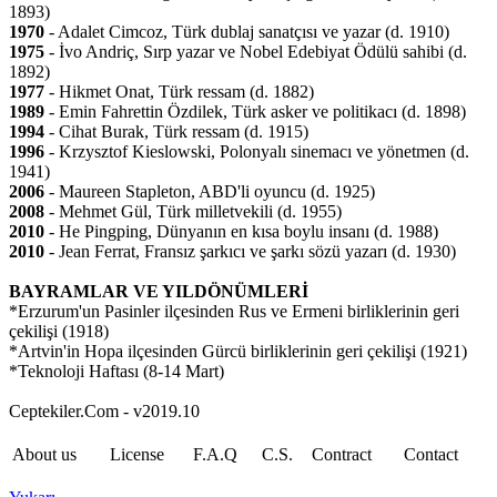
1893)
1970
- Adalet Cimcoz, Türk dublaj sanatçısı ve yazar (d. 1910)
1975
- İvo Andriç, Sırp yazar ve Nobel Edebiyat Ödülü sahibi (d.
1892)
1977
- Hikmet Onat, Türk ressam (d. 1882)
1989
- Emin Fahrettin Özdilek, Türk asker ve politikacı (d. 1898)
1994
- Cihat Burak, Türk ressam (d. 1915)
1996
- Krzysztof Kieslowski, Polonyalı sinemacı ve yönetmen (d.
1941)
2006
- Maureen Stapleton, ABD'li oyuncu (d. 1925)
2008
- Mehmet Gül, Türk milletvekili (d. 1955)
2010
- He Pingping, Dünyanın en kısa boylu insanı (d. 1988)
2010
- Jean Ferrat, Fransız şarkıcı ve şarkı sözü yazarı (d. 1930)
BAYRAMLAR VE YILDÖNÜMLERİ
*Erzurum'un Pasinler ilçesinden Rus ve Ermeni birliklerinin geri
çekilişi (1918)
*Artvin'in Hopa ilçesinden Gürcü birliklerinin geri çekilişi (1921)
*Teknoloji Haftası (8-14 Mart)
Ceptekiler.Com - v2019.10
About us
License
F.A.Q
C.S.
Contract
Contact