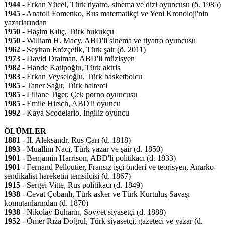
1944
- Erkan Yücel, Türk tiyatro, sinema ve dizi oyuncusu (ö. 1985)
1945
- Anatoli Fomenko, Rus matematikçi ve Yeni Kronoloji'nin
yazarlarından
1950
- Haşim Kılıç, Türk hukukçu
1950
- William H. Macy, ABD'li sinema ve tiyatro oyuncusu
1962
- Seyhan Erözçelik, Türk şair (ö. 2011)
1973
- David Draiman, ABD'li müzisyen
1982
- Hande Katipoğlu, Türk aktris
1983
- Erkan Veyseloğlu, Türk basketbolcu
1985
- Taner Sağır, Türk halterci
1985
- Liliane Tiger, Çek porno oyuncusu
1985
- Emile Hirsch, ABD'li oyuncu
1992
- Kaya Scodelario, İngiliz oyuncu
ÖLÜMLER
1881
- II. Aleksandr, Rus Çarı (d. 1818)
1893
- Muallim Naci, Türk yazar ve şair (d. 1850)
1901
- Benjamin Harrison, ABD'li politikacı (d. 1833)
1901
- Fernand Pelloutier, Fransız işçi önderi ve teorisyen, Anarko-
sendikalist hareketin temsilcisi (d. 1867)
1915
- Sergei Vitte, Rus politikacı (d. 1849)
1938
- Cevat Çobanlı, Türk asker ve Türk Kurtuluş Savaşı
komutanlarından (d. 1870)
1938
- Nikolay Buharin, Sovyet siyasetçi (d. 1888)
1952
- Ömer Rıza Doğrul, Türk siyasetçi, gazeteci ve yazar (d.