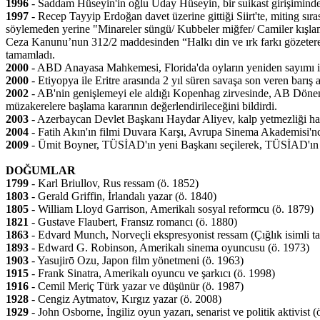
1996
- Saddam Hüseyin'in oğlu Uday Hüseyin, bir suikast girişiminde 
1997
- Recep Tayyip Erdoğan davet üzerine gittiği Siirt'te, miting sır
söylemeden yerine "Minareler süngü/ Kubbeler miğfer/ Camiler kışla
Ceza Kanunu’nun 312/2 maddesinden “Halkı din ve ırk farkı gözeterek
tamamladı.
2000
- ABD Anayasa Mahkemesi, Florida'da oyların yeniden sayımı iş
2000
- Etiyopya ile Eritre arasında 2 yıl süren savaşa son veren barış
2002
- AB'nin genişlemeyi ele aldığı Kopenhag zirvesinde, AB Dönem
müzakerelere başlama kararının değerlendirileceğini bildirdi.
2003
- Azerbaycan Devlet Başkanı Haydar Aliyev, kalp yetmezliği ha
2004
- Fatih Akın'ın filmi Duvara Karşı, Avrupa Sinema Akademisi'n
2009
- Ümit Boyner, TÜSİAD'ın yeni Başkanı seçilerek, TÜSİAD'ın ta
DOĞUMLAR
1799
- Karl Briullov, Rus ressam (ö. 1852)
1803
- Gerald Griffin, İrlandalı yazar (ö. 1840)
1805
- William Lloyd Garrison, Amerikalı sosyal reformcu (ö. 1879)
1821
- Gustave Flaubert, Fransız romancı (ö. 1880)
1863
- Edvard Munch, Norveçli ekspresyonist ressam (Çığlık isimli ta
1893
- Edward G. Robinson, Amerikalı sinema oyuncusu (ö. 1973)
1903
- Yasujirō Ozu, Japon film yönetmeni (ö. 1963)
1915
- Frank Sinatra, Amerikalı oyuncu ve şarkıcı (ö. 1998)
1916
- Cemil Meriç Türk yazar ve düşünür (ö. 1987)
1928
- Cengiz Aytmatov, Kırgız yazar (ö. 2008)
1929
- John Osborne, İngiliz oyun yazarı, senarist ve politik aktivist (