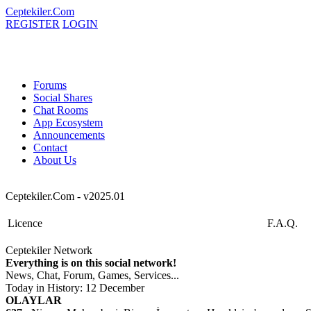
Ceptekiler.Com
REGISTER
LOGIN
Forums
Social Shares
Chat Rooms
App Ecosystem
Announcements
Contact
About Us
Ceptekiler.Com - v2025.01
Licence
F.A.Q.
Ceptekiler Network
Everything is on this social network!
News, Chat, Forum, Games, Services...
Today in History: 12 December
OLAYLAR