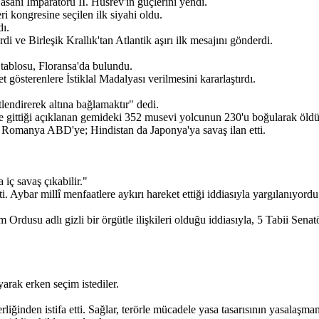
ani İmparatoru II. Hüsrev'in güçlerini yendi.
 kongresine seçilen ilk siyahi oldu.
dı.
di ve Birleşik Krallık'tan Atlantik aşırı ilk mesajını gönderdi.
tablosu, Floransa'da bulundu.
sterenlere İstiklal Madalyası verilmesini kararlaştırdı.
endirerek altına bağlamaktır" dedi.
in'e gittiği açıklanan gemideki 352 musevi yolcunun 230'u boğularak öldü
ve Romanya ABD'ye; Hindistan da Japonya'ya savaş ilan etti.
 iç savaş çıkabilir."
 Aybar millî menfaatlere aykırı hareket ettiği iddiasıyla yargılanıyordu
rim Ordusu adlı gizli bir örgütle ilişkileri olduğu iddiasıyla, 5 Tabii
arak erken seçim istediler.
ğinden istifa etti. Sağlar, terörle mücadele yasa tasarısının yasalaşmamas