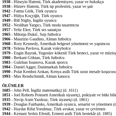
1938
- Hüseyin Hatemi, Türk akademisyen, yazar ve hukukçu
1938
- Hüsrev Hatemi, Türk tıp profesörü, yazar ve şair
1942
- Fatma Girik, Türk oyuncu
1947
- Hülya Koçyiğit, Türk oyuncu
1949
- Bill Nighy, İngiliz oyuncu
1952
- Neslihan Yargıcı, Türk moda tasarımcısı
1957
- Yeliz Eker, Türk ses sanatçısı
1965
- Milonja Đukić, Sırp futbolcu
1966
- Maurizio Gaudino, Alman futbolcu
1968
- Rory Kennedy, Amerikalı belgesel yönetmeni ve yapımcısı
1978
- Yelena Pavlova, Kazak voleybolcu
1979
- Engin Bayrak, Yugoslav kökenli Türk besteci, yazar ve müzis
1980
- Berkant Göktan, Türk futbolcu
1983
- Gulzhan Issanova, Kazak sporcu
1984
- Daniel Agger, Danimarkalı futbolcu
1990
- Polat Kemboi Arıkan, Kenya asıllı Türk uzun mesafe koşucus
1993
- Max Rendschmidt, Alman kanocu
ÖLÜMLER
1685
- John Pell, İngiliz matematikçi (d. 1611)
1851
- Joel Roberts Poinsett Amerikalı siyasetçi, psikiyatr ve bitki bil
1935
- Necip Asım Yazıksız, Türk siyasetçi (d. 1861)
1939
- Douglas Fairbanks, Amerikalı oyuncu, senarist ve yönetmen (
1942
- Haydar Rifat Yorulmaz, Türk avukat, yazar ve çevirmen
1944
- Kemani Serkis Efendi, Ermeni asıllı Türk bestekâr (d. 1885)