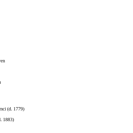
yen
u
imci (d. 1779)
d. 1883)