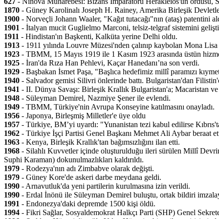
627
- Ninova Muharebesi: Bizans İmparatoru Herakleios'un ordusu, Sas
1870
- Güney Karolinalı Joseph H. Rainey, Amerika Birleşik Devletleri
1900
- Norveçli Johann Waaler, "Kağıt tutacağı"nın (ataş) patentini al
1901
- İtalyan mucit Guglielmo Marconi, telsiz-telgraf sistemini geliştir
1911
- Hindistan'ın Başkenti, Kalküta yerine Delhi oldu.
1913
- 1911 yılında Louvre Müzesi'nden çalınıp kaybolan Mona Lisa 
1923
- TBMM, 15 Mayıs 1919 ile 1 Kasım 1923 arasında üstün hizmet gö
1925
- İran'da Rıza Han Pehlevi, Kaçar Hanedanı’na son verdi.
1929
- Başbakan İsmet Paşa, "Başlıca hedefimiz millî paramızı kıymetl
1940
- Salvador gemisi Silivri önlerinde battı. Bulgaristan'dan Filist
1941
- II. Dünya Savaşı: Birleşik Krallık Bulgaristan'a; Macaristan 
1948
- Süleyman Demirel, Nazmiye Şener ile evlendi.
1949
- TBMM, Türkiye'nin Avrupa Konseyine katılmasını onayladı.
1956
- Japonya, Birleşmiş Milletler'e üye oldu
1957
- Türkiye, BM’yi uyardı: "Yunanistan tezi kabul edilirse Kıbrıs'ta
1962
- Türkiye İşçi Partisi Genel Başkanı Mehmet Ali Aybar beraat etti.
1963
- Kenya, Birleşik Krallık'tan bağımsızlığını ilan etti.
1968
- Silahlı Kuvvetler içinde oluşturulduğu ileri sürülen Millî Dev
Suphi Karaman) dokunulmazlıkları kaldırıldı.
1979
- Rodezya'nın adı Zimbabve olarak değişti.
1979
- Güney Kore'de askeri darbe meydana geldi.
1990
- Arnavutluk'da yeni partilerin kurulmasına izin verildi.
1990
- Erdal İnönü ile Süleyman Demirel buluştu, ortak bildiri imzalay
1991
- Endonezya'daki depremde 1500 kişi öldü.
1994
- Fikri Sağlar, Sosyaldemokrat Halkçı Parti (SHP) Genel Sekreterli