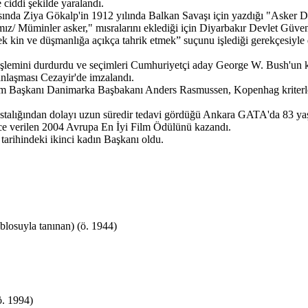
ciddi şekilde yaralandı.
asında Ziya Gökalp'in 1912 yılında Balkan Savaşı için yazdığı "Asker Du
mız/ Müminler asker," mısralarını eklediği için Diyarbakır Devlet Gü
 kin ve düşmanlığa açıkça tahrik etmek” suçunu işlediği gerekçesiyle 
lemini durdurdu ve seçimleri Cumhuriyetçi aday George W. Bush'un ka
 anlaşması Cezayir'de imzalandı.
 Başkanı Danimarka Başbakanı Anders Rasmussen, Kopenhag kriterlerini
stalığından dolayı uzun süredir tedavi gördüğü Ankara GATA'da 83 ya
ce verilen 2004 Avrupa En İyi Film Ödülünü kazandı.
rihindeki ikinci kadın Başkanı oldu.
blosuyla tanınan) (ö. 1944)
ö. 1994)