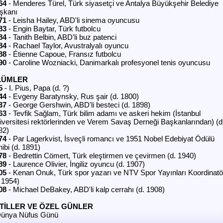
64
- Menderes Türel, Türk siyasetçi ve Antalya Büyükşehir Belediye
şkanı
71
- Leisha Hailey, ABD'li sinema oyuncusu
83
- Engin Baytar, Türk futbolcu
84
- Tanith Belbin, ABD'li buz patenci
84
- Rachael Taylor, Avustralyalı oyuncu
88
- Étienne Capoue, Fransız futbolcu
90
- Caroline Wozniacki, Danimarkalı profesyonel tenis oyuncusu
LÜMLER
5
- I. Pius, Papa (d. ?)
44
- Evgeny Baratynsky, Rus şair (d. 1800)
37
- George Gershwin, ABD'li besteci (d. 1898)
63
- Tevfik Sağlam, Türk bilim adamı ve askeri hekim (İstanbul
iversitesi rektörlerinden ve Verem Savaş Derneği Başkanlarından) (d
82)
74
- Par Lagerkvist, İsveçli romancı ve 1951 Nobel Edebiyat Ödülü
ibi (d. 1891)
78
- Bedrettin Cömert, Türk eleştirmen ve çevirmen (d. 1940)
89
- Laurence Olivier, İngiliz oyuncu (d. 1907)
05
- Kenan Onuk, Türk spor yazarı ve NTV Spor Yayınları Koordinatö
. 1954)
08
- Michael DeBakey, ABD'li kalp cerrahı (d. 1908)
TİLLER VE ÖZEL GÜNLER
ünya Nüfus Günü