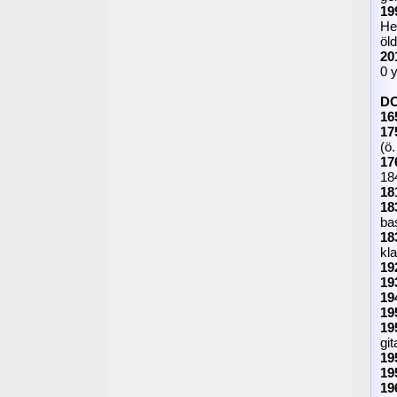
19
He
öl
20
0 
D
16
17
(ö
17
18
18
18
ba
18
kla
19
19
19
19
19
git
19
19
19