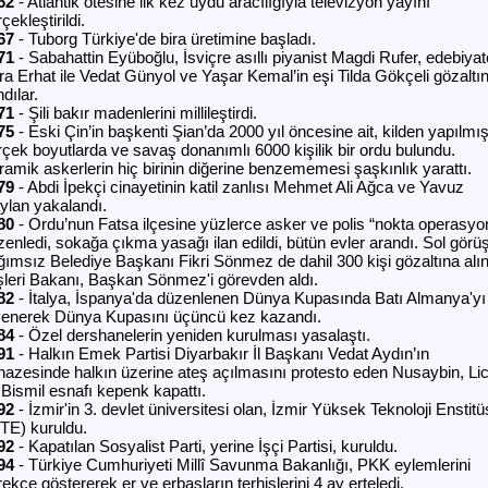
62
- Atlantik ötesine ilk kez uydu aracılığıyla televizyon yayını
çekleştirildi.
67
- Tuborg Türkiye'de bira üretimine başladı.
71
- Sabahattin Eyüboğlu, İsviçre asıllı piyanist Magdi Rufer, edebiyat
ra Erhat ile Vedat Günyol ve Yaşar Kemal’in eşi Tilda Gökçeli gözaltı
ndılar.
71
- Şili bakır madenlerini millileştirdi.
75
- Eski Çin’in başkenti Şian’da 2000 yıl öncesine ait, kilden yapılmış
rçek boyutlarda ve savaş donanımlı 6000 kişilik bir ordu bulundu.
ramik askerlerin hiç birinin diğerine benzememesi şaşkınlık yarattı.
79
- Abdi İpekçi cinayetinin katil zanlısı Mehmet Ali Ağca ve Yavuz
ylan yakalandı.
80
- Ordu’nun Fatsa ilçesine yüzlerce asker ve polis “nokta operasyo
zenledi, sokağa çıkma yasağı ilan edildi, bütün evler arandı. Sol görü
ğımsız Belediye Başkanı Fikri Sönmez de dahil 300 kişi gözaltına alın
işleri Bakanı, Başkan Sönmez'i görevden aldı.
82
- İtalya, İspanya'da düzenlenen Dünya Kupasında Batı Almanya'yı
yenerek Dünya Kupasını üçüncü kez kazandı.
84
- Özel dershanelerin yeniden kurulması yasalaştı.
91
- Halkın Emek Partisi Diyarbakır İl Başkanı Vedat Aydın’ın
nazesinde halkın üzerine ateş açılmasını protesto eden Nusaybin, Li
 Bismil esnafı kepenk kapattı.
92
- İzmir'in 3. devlet üniversitesi olan, İzmir Yüksek Teknoloji Enstit
YTE) kuruldu.
92
- Kapatılan Sosyalist Parti, yerine İşçi Partisi, kuruldu.
94
- Türkiye Cumhuriyeti Millî Savunma Bakanlığı, PKK eylemlerini
ekçe göstererek er ve erbaşların terhislerini 4 ay erteledi.