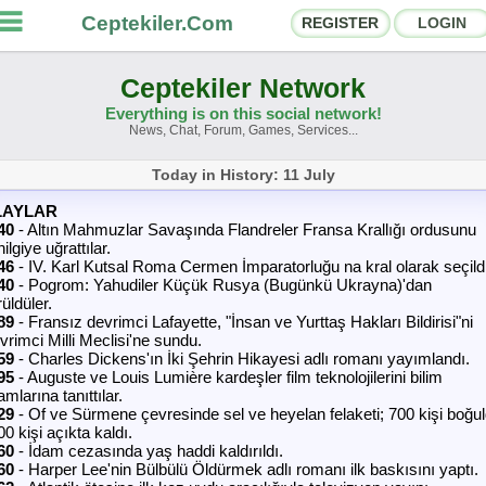
Ceptekiler.Com
REGISTER
LOGIN
Ceptekiler Network
Everything is on this social network!
News, Chat, Forum, Games, Services...
orums
Social Shares
Today in History: 11 July
hat Rooms
App Ecosystem
LAYLAR
40
- Altın Mahmuzlar Savaşında Flandreler Fransa Krallığı ordusunu
ilgiye uğrattılar.
nnouncements
Contact
46
- IV. Karl Kutsal Roma Cermen İmparatorluğu na kral olarak seçildi
40
- Pogrom: Yahudiler Küçük Rusya (Bugünkü Ukrayna)'dan
bout Us
üldüler.
89
- Fransız devrimci Lafayette, "İnsan ve Yurttaş Hakları Bildirisi"ni
vrimci Milli Meclisi'ne sundu.
59
- Charles Dickens'ın İki Şehrin Hikayesi adlı romanı yayımlandı.
Ceptekiler.Com - v2025.01
95
- Auguste ve Louis Lumière kardeşler film teknolojilerini bilim
mlarına tanıttılar.
Licence
F.A.Q.
C.S.
Contract
29
- Of ve Sürmene çevresinde sel ve heyelan felaketi; 700 kişi boğul
0 kişi açıkta kaldı.
60
- İdam cezasında yaş haddi kaldırıldı.
60
- Harper Lee'nin Bülbülü Öldürmek adlı romanı ilk baskısını yaptı.