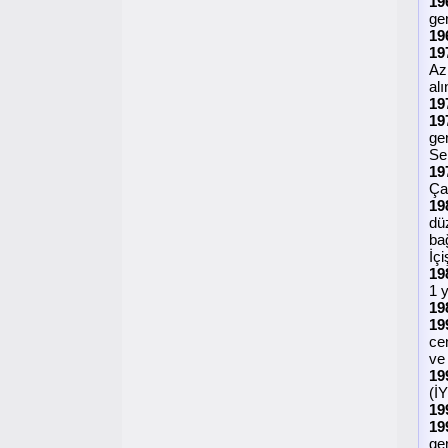
19
ger
19
19
Az
alı
19
19
ge
Se
19
Ça
19
dü
ba
İç
19
1 
19
19
ce
ve
19
(İ
19
19
ger