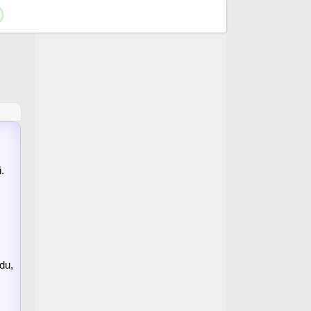
.
du,