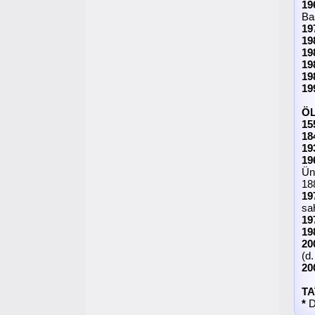
19
Ba
19
19
19
19
19
19
Ö
15
18
19
19
Ün
18
19
sah
19
19
20
(d
20
TA
*
D