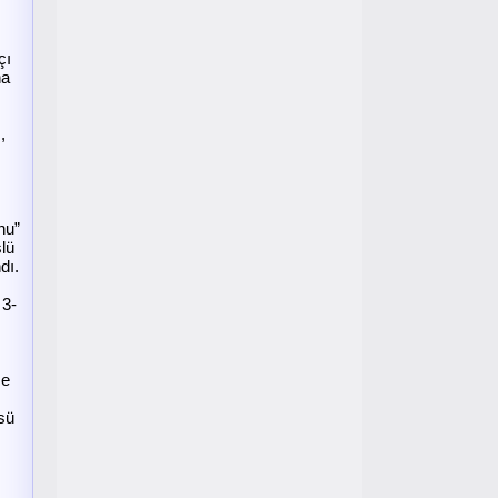
çı
na
,
nu”
şlü
dı.
 3-
ce
üsü