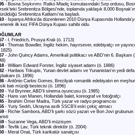
95
- Bosna Soykırımı: Ratko Mladiç komutasındaki Sırp ordusu, Bos
rsek'teki Srebrenitza Bölgesi'nde, toplamda yaklaşık 8.000 Boşnak'ı
dürüldüğü Srebrenitza Katliamı'na başladı.
10
- İspanya Afrika'da düzenlenen 2010 Dünya Kupasında Hollanda'yı
yenerek ilk kez FIFA Dünya Kupası sahibi oldu
OĞUMLAR
57
- I. Friedrich, Prusya Kralı (ö. 1713)
54
- Thomas Bowdler, İngiliz hekim, hayırsever, edebiyatçı ve yayınc
. 1825)
67
- John Quincy Adams, Amerikali politikacı ve ABD'nin 6. Başkanı (
48)
18
- William Edward Forster, İngiliz siyaset adamı (ö. 1886)
32
- Harilaos Trikupis, Yunan devlet adamı ve Yunanistan'ın yedi defa
şbakanı (ö. 1896)
36
- Antônio Carlos Gomes, Brezilyalı romantik edebiyatın en meşhur
sik batı müziği bestecisi (ö. 1896)
20
- Yul Brynner, ABD'li sinema oyuncusu (ö. 1985)
32
- Hans van Manen, Hollandalı balet, koreograf ve fotoğrafçı
45
- İbrahim Ömer Madra, Türk yazar ve radyo programcısı
55
- Yuriy Sedıh, Ukrayna asıllı SSCB'li eski çekiç atmacı
59
- Richie Sambora, ABD'li şarkı sözü yazarı ve Bon Jovi grubunun
aristi
59
- Suzanne Vega, ABD'li müzisyen
59
- Tevfik Lav, Türk teknik direktör (ö. 2004)
60
- Meral Onat, Türk karikatür sanatçısı