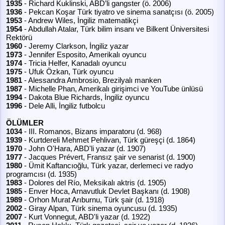
1935
- Richard Kuklinski, ABD’li gangster (ö. 2006)
1936
- Pekcan Koşar Türk tiyatro ve sinema sanatçısı (ö. 2005)
1953
- Andrew Wiles, İngiliz matematikçi
1954
- Abdullah Atalar, Türk bilim insanı ve Bilkent Üniversitesi
Rektörü
1960
- Jeremy Clarkson, İngiliz yazar
1973
- Jennifer Esposito, Amerikalı oyuncu
1974
- Tricia Helfer, Kanadalı oyuncu
1975
- Ufuk Özkan, Türk oyuncu
1981
- Alessandra Ambrosio, Brezilyalı manken
1987
- Michelle Phan, Amerikalı girişimci ve YouTube ünlüsü
1994
- Dakota Blue Richards, İngiliz oyuncu
1996
- Dele Alli, İngiliz futbolcu
ÖLÜMLER
1034
- III. Romanos, Bizans imparatoru (d. 968)
1939
- Kurtdereli Mehmet Pehlivan, Türk güreşçi (d. 1864)
1970
- John O'Hara, ABD'li yazar (d. 1907)
1977
- Jacques Prévert, Fransız şair ve senarist (d. 1900)
1980
- Ümit Kaftancıoğlu, Türk yazar, derlemeci ve radyo
programcısı (d. 1935)
1983
- Dolores del Río, Meksikalı aktris (d. 1905)
1985
- Enver Hoca, Arnavutluk Devlet Başkanı (d. 1908)
1989
- Orhon Murat Arıburnu, Türk şair (d. 1918)
2002
- Giray Alpan, Türk sinema oyuncusu (d. 1935)
2007
- Kurt Vonnegut, ABD'li yazar (d. 1922)