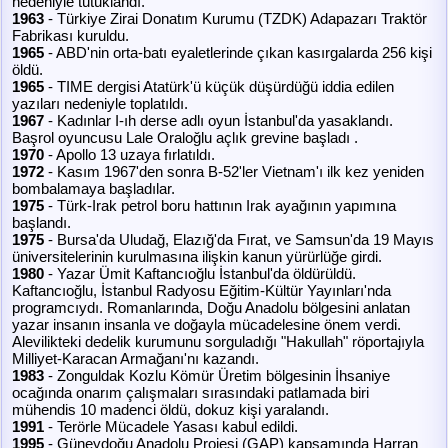
nedeniyle tutuklandı.
1963
- Türkiye Zirai Donatım Kurumu (TZDK) Adapazarı Traktör
Fabrikası kuruldu.
1965
- ABD'nin orta-batı eyaletlerinde çıkan kasırgalarda 256 kişi
öldü.
1965
- TIME dergisi Atatürk'ü küçük düşürdüğü iddia edilen
yazıları nedeniyle toplatıldı.
1967
- Kadınlar I-ıh derse adlı oyun İstanbul'da yasaklandı.
Başrol oyuncusu Lale Oraloğlu açlık grevine başladı .
1970
- Apollo 13 uzaya fırlatıldı.
1972
- Kasım 1967'den sonra B-52'ler Vietnam'ı ilk kez yeniden
bombalamaya başladılar.
1975
- Türk-Irak petrol boru hattının Irak ayağının yapımına
başlandı.
1975
- Bursa'da Uludağ, Elazığ'da Fırat, ve Samsun'da 19 Mayıs
üniversitelerinin kurulmasına ilişkin kanun yürürlüğe girdi.
1980
- Yazar Ümit Kaftancıoğlu İstanbul'da öldürüldü.
Kaftancıoğlu, İstanbul Radyosu Eğitim-Kültür Yayınları'nda
programcıydı. Romanlarında, Doğu Anadolu bölgesini anlatan
yazar insanın insanla ve doğayla mücadelesine önem verdi.
Alevilikteki dedelik kurumunu sorguladığı "Hakullah" röportajıyla
Milliyet-Karacan Armağanı'nı kazandı.
1983
- Zonguldak Kozlu Kömür Üretim bölgesinin İhsaniye
ocağında onarım çalışmaları sırasındaki patlamada biri
mühendis 10 madenci öldü, dokuz kişi yaralandı.
1991
- Terörle Mücadele Yasası kabul edildi.
1995
- Güneydoğu Anadolu Projesi (GAP) kapsamında Harran