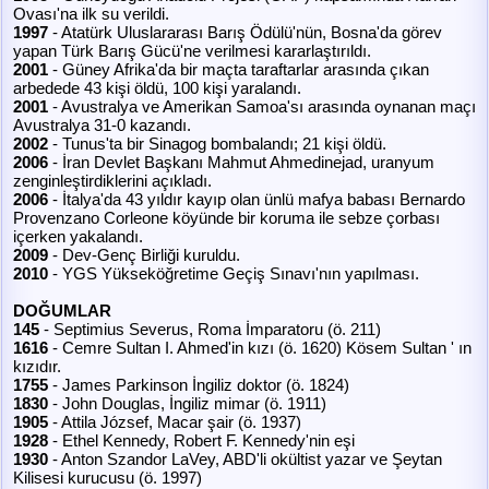
Ovası'na ilk su verildi.
1997
- Atatürk Uluslararası Barış Ödülü'nün, Bosna'da görev
yapan Türk Barış Gücü'ne verilmesi kararlaştırıldı.
2001
- Güney Afrika'da bir maçta taraftarlar arasında çıkan
arbedede 43 kişi öldü, 100 kişi yaralandı.
2001
- Avustralya ve Amerikan Samoa'sı arasında oynanan maçı
Avustralya 31-0 kazandı.
2002
- Tunus'ta bir Sinagog bombalandı; 21 kişi öldü.
2006
- İran Devlet Başkanı Mahmut Ahmedinejad, uranyum
zenginleştirdiklerini açıkladı.
2006
- İtalya'da 43 yıldır kayıp olan ünlü mafya babası Bernardo
Provenzano Corleone köyünde bir koruma ile sebze çorbası
içerken yakalandı.
2009
- Dev-Genç Birliği kuruldu.
2010
- YGS Yükseköğretime Geçiş Sınavı'nın yapılması.
DOĞUMLAR
145
- Septimius Severus, Roma İmparatoru (ö. 211)
1616
- Cemre Sultan I. Ahmed'in kızı (ö. 1620) Kösem Sultan ' ın
kızıdır.
1755
- James Parkinson İngiliz doktor (ö. 1824)
1830
- John Douglas, İngiliz mimar (ö. 1911)
1905
- Attila József, Macar şair (ö. 1937)
1928
- Ethel Kennedy, Robert F. Kennedy'nin eşi
1930
- Anton Szandor LaVey, ABD'li okültist yazar ve Şeytan
Kilisesi kurucusu (ö. 1997)