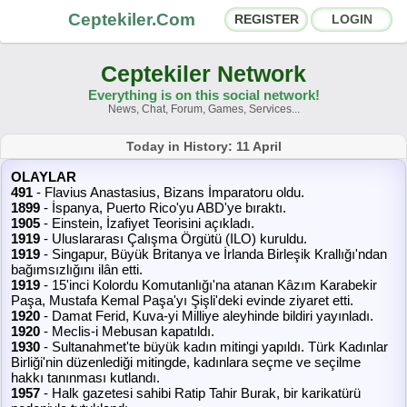
Ceptekiler.Com
REGISTER
LOGIN
Ceptekiler Network
Everything is on this social network!
News, Chat, Forum, Games, Services...
Forums
Social Shares
Today in History: 11 April
OLAYLAR
Chat Rooms
App Ecosystem
491
- Flavius Anastasius, Bizans İmparatoru oldu.
1899
- İspanya, Puerto Rico'yu ABD'ye bıraktı.
1905
- Einstein, İzafiyet Teorisini açıkladı.
Announcements
Contact
1919
- Uluslararası Çalışma Örgütü (ILO) kuruldu.
1919
- Singapur, Büyük Britanya ve İrlanda Birleşik Krallığı'ndan
bağımsızlığını ilân etti.
About Us
1919
- 15'inci Kolordu Komutanlığı'na atanan Kâzım Karabekir
Paşa, Mustafa Kemal Paşa'yı Şişli'deki evinde ziyaret etti.
1920
- Damat Ferid, Kuva-yi Milliye aleyhinde bildiri yayınladı.
Ceptekiler.Com - v2025.01
1920
- Meclis-i Mebusan kapatıldı.
1930
- Sultanahmet'te büyük kadın mitingi yapıldı. Türk Kadınlar
Licence
F.A.Q.
C.S.
Contract
Birliği'nin düzenlediği mitingde, kadınlara seçme ve seçilme
hakkı tanınması kutlandı.
1957
- Halk gazetesi sahibi Ratip Tahir Burak, bir karikatürü