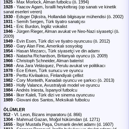
1925
- Max Morlock, Alman futbolcu (ö. 1994)
1928
- Yaacov Agam, İsrailli heykeltıraş (op sanatı ve kinetik
sanat eserleri veren)
1930
- Edsger Dijkstra, Hollandalı bilgisayar mühendisi (ö. 2002)
1931
- Semih Sergen, Türk tiyatro sanatçısı
1941
- Eric Burdon, İngiliz vokalist
1946
- Jürgen Rieger, Alman avukat ve Neo-Nazi siyasetçi (ö.
2009)
1949
- Evin Esen, Türk dizi ve tiyatro oyuncusu (ö. 2012)
1950
- Gary Alan Fine, Amerikalı sosyolog
1954
- Hasan Mezarcı, Türk siyasetçi ve din adamı
1963
- Natasha Richardson, Britanyalı oyuncu (ö. 2009)
1966
- Christoph Schneider, Alman baterist
1968
- Ana Jara Velásquez, Perulu avukat ve politikacı
1978
- Ece Erken, Türk sunucu ve oyuncu
1978
- Perttu Kivilaakso, Finlandiyalı çellist
1982
- Cory Monteith, Kanadalı oyuncu ve şarkıcı (ö. 2013)
1983
- Holly Valance, Avustralyalı model ve oyuncu
1984
- Andrés Iniesta, İspanyol futbolcu
1984
- İlker Kaleli, Türk dizi ve sinema oyuncusu
1989
- Giovani dos Santos, Meksikalı futbolcu
ÖLÜMLER
912
- VI. Leon, Bizans imparatoru (d. 866)
1304
- Mahmud Gazan, Moğol hükümdarı (d. 1271)
1655
- İbşir Mustafa Paşa, Osmanlı devlet adamı (d. 1607)