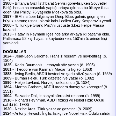
1988
- Britanya Gizli İstihbarat Servisi görevlisiyken Sovyetler
Birliği hesabına casusluk yaptığı ortaya çıkınca bu ülkeye iltica
eden Kim Philby, 76 yaşında Moskova'da öldü.
1997
- IBM'in süper bilgisayarı Deep Blue, gelmiş geçmiş en
büyük satranç ustası olarak kabul edilen Gary Kasparov'u yendi.
2008
- 4. Türkiye Grand Prix'ini üst üste 3.kez Felipe Massa
kazandı.
2013
- Hatay'ın Reyhanlı ilçesinde arka arkaya iki patlama oldu.
Patlamada 52 kişi hayatını kaybederken, 150'nin üzerinde kişi
yaralandı.
DOĞUMLAR
1824
- Jean-Léon Gérôme, Fransız ressam ve heykeltıraş (ö.
1904)
1835
- Karlis Baumanis, Letonyalı söz yazarı (ö. 1905)
1881
- Theodore von Kármán, Macar fizikçi (ö. 1963)
1888
- Irving Berlin, ABD'li besteci ve şarkı sözü yazarı (ö. 1989)
1889
- Burhan Felek, Türk gazeteci ve yazar (ö. 1982)
1890
- Helge Løvland, Norveçli dekatloncu (ö. 1984)
1894
- Martha Graham, ABD'li modern dansçı ve koreograf (ö.
1991)
1904
- Salvador Dali, İspanyol sürrealist ressam (ö. 1989)
1918
- Richard Feynman, ABD'li fizikçi ve Nobel Fizik Ödülü
sahibi (ö. 1988)
1920
- Nezihe Araz, Türk yazar ve gazeteci (ö. 2009)
1924
- Antony Hewish, İngiliz fizikçi ve Nobel Fizik Ödülü sahibi