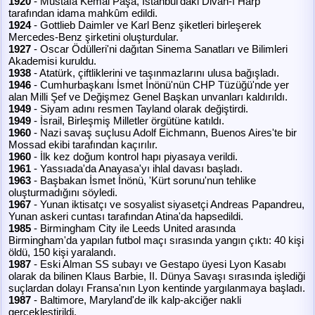
1920
- Mustafa Kemal Paşa, İstanbul'daki Divan-ı Harp
tarafından idama mahkûm edildi.
1924
- Gottlieb Daimler ve Karl Benz şiketleri birleşerek
Mercedes-Benz şirketini oluşturdular.
1927
- Oscar Ödülleri'ni dağıtan Sinema Sanatları ve Bilimleri
Akademisi kuruldu.
1938
- Atatürk, çiftliklerini ve taşınmazlarını ulusa bağışladı.
1946
- Cumhurbaşkanı İsmet İnönü'nün CHP Tüzüğü'nde yer
alan Milli Şef ve Değişmez Genel Başkan unvanları kaldırıldı.
1949
- Siyam adını resmen Tayland olarak değiştirdi.
1949
- İsrail, Birleşmiş Milletler örgütüne katıldı.
1960
- Nazi savaş suçlusu Adolf Eichmann, Buenos Aires'te bir
Mossad ekibi tarafından kaçırılır.
1960
- İlk kez doğum kontrol hapı piyasaya verildi.
1961
- Yassıada'da Anayasa'yı ihlal davası başladı.
1963
- Başbakan İsmet İnönü, 'Kürt sorunu'nun tehlike
oluşturmadığını söyledi.
1967
- Yunan iktisatçı ve sosyalist siyasetçi Andreas Papandreu,
Yunan askeri cuntası tarafından Atina'da hapsedildi.
1985
- Birmingham City ile Leeds United arasında
Birmingham'da yapılan futbol maçı sırasında yangın çıktı: 40 kişi
öldü, 150 kişi yaralandı.
1987
- Eski Alman SS subayı ve Gestapo üyesi Lyon Kasabı
olarak da bilinen Klaus Barbie, II. Dünya Savaşı sırasında işlediği
suçlardan dolayı Fransa'nın Lyon kentinde yargılanmaya başladı.
1987
- Baltimore, Maryland'de ilk kalp-akciğer nakli
gerçekleştirildi.