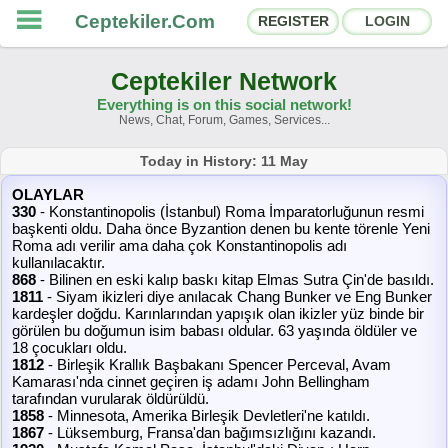
Ceptekiler.Com
REGISTER
LOGIN
Ceptekiler Network
Everything is on this social network!
News, Chat, Forum, Games, Services...
Forums
Social Shares
Today in History: 11 May
OLAYLAR
Chat Rooms
App Ecosystem
330
- Konstantinopolis (İstanbul) Roma İmparatorluğunun resmi
başkenti oldu. Daha önce Byzantion denen bu kente törenle Yeni
Roma adı verilir ama daha çok Konstantinopolis adı
Announcements
Contact
kullanılacaktır.
868
- Bilinen en eski kalıp baskı kitap Elmas Sutra Çin'de basıldı.
1811
- Siyam ikizleri diye anılacak Chang Bunker ve Eng Bunker
About Us
kardeşler doğdu. Karınlarından yapışık olan ikizler yüz binde bir
görülen bu doğumun isim babası oldular. 63 yaşında öldüler ve
18 çocukları oldu.
Ceptekiler.Com - v2025.01
1812
- Birleşik Krallık Başbakanı Spencer Perceval, Avam
Kamarası'nda cinnet geçiren iş adamı John Bellingham
Licence
F.A.Q.
C.S.
Contract
tarafından vurularak öldürüldü.
1858
- Minnesota, Amerika Birleşik Devletleri'ne katıldı.
1867
- Lüksemburg, Fransa'dan bağımsızlığını kazandı.