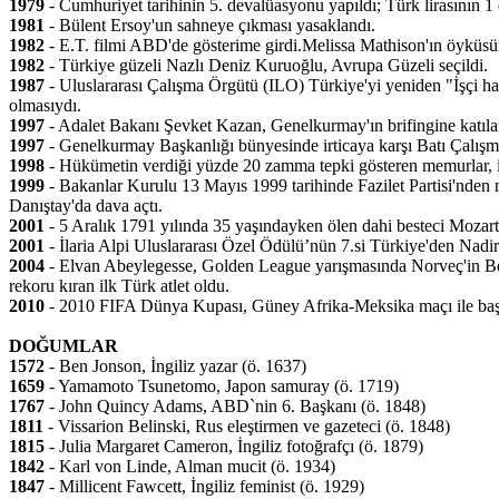
1979
- Cumhuriyet tarihinin 5. devalüasyonu yapıldı; Türk lirasının 1 d
1981
- Bülent Ersoy'un sahneye çıkması yasaklandı.
1982
- E.T. filmi ABD'de gösterime girdi.Melissa Mathison'ın öyküsün
1982
- Türkiye güzeli Nazlı Deniz Kuruoğlu, Avrupa Güzeli seçildi.
1987
- Uluslararası Çalışma Örgütü (ILO) Türkiye'yi yeniden "İşçi hakl
olmasıydı.
1997
- Adalet Bakanı Şevket Kazan, Genelkurmay'ın brifingine katıla
1997
- Genelkurmay Başkanlığı bünyesinde irticaya karşı Batı Çalışma
1998
- Hükümetin verdiği yüzde 20 zamma tepki gösteren memurlar, iş
1999
- Bakanlar Kurulu 13 Mayıs 1999 tarihinde Fazilet Partisi'nden m
Danıştay'da dava açtı.
2001
- 5 Aralık 1791 yılında 35 yaşındayken ölen dahi besteci Mozart'ı
2001
- İlaria Alpi Uluslararası Özel Ödülü’nün 7.si Türkiye'den Nadi
2004
- Elvan Abeylegesse, Golden League yarışmasında Norveç'in Ber
rekoru kıran ilk Türk atlet oldu.
2010
- 2010 FIFA Dünya Kupası, Güney Afrika-Meksika maçı ile baş
DOĞUMLAR
1572
- Ben Jonson, İngiliz yazar (ö. 1637)
1659
- Yamamoto Tsunetomo, Japon samuray (ö. 1719)
1767
- John Quincy Adams, ABD`nin 6. Başkanı (ö. 1848)
1811
- Vissarion Belinski, Rus eleştirmen ve gazeteci (ö. 1848)
1815
- Julia Margaret Cameron, İngiliz fotoğrafçı (ö. 1879)
1842
- Karl von Linde, Alman mucit (ö. 1934)
1847
- Millicent Fawcett, İngiliz feminist (ö. 1929)