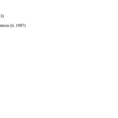
83)
ımcısı (ö. 1997)