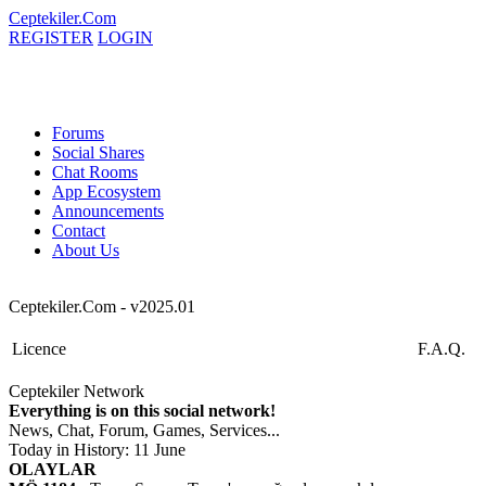
Ceptekiler.Com
REGISTER
LOGIN
Forums
Social Shares
Chat Rooms
App Ecosystem
Announcements
Contact
About Us
Ceptekiler.Com - v2025.01
Licence
F.A.Q.
Ceptekiler Network
Everything is on this social network!
News, Chat, Forum, Games, Services...
Today in History: 11 June
OLAYLAR