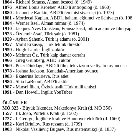
1864
- Richard Strauss, Alman besteci (ö. 1949)
1876
- Alfred Louis Kroeber, ABD'li antropolog (ö. 1960)
1880
- Jeannette Rankin, ABD'li feminist siyasetçi (ö. 1973)
1881
- Mordecai Kaplan, ABD'li haham, eğitimci ve ilahiyatçı (ö. 19
1884
- Werner Issel, Alman mimar (ö. 1974)
1910
- Jacques-Yves Cousteau, Fransız kaşif, bilim adamı ve film yap
1923
- Özdemir Asaf, Türk şair (ö. 1981)
1929
- Ayhan Şahenk, Türk iş adamı (ö. 2001)
1957
- Müfit Erkasap, Türk teknik direktör
1959
- Hugh Laurie, İngiliz aktör
1960
- Mehmet Öz, Türk kalp damar cerrahı
1966
- Greg Grunberg, ABD'li aktör
1969
- Peter Dinklage, ABD'li film, televizyon ve tiyatro oyuncusu
1978
- Joshua Jackson, Kanadalı-Amerikan oyuncu
1983
- Ekaterina Iourieva, Rus atlet
1986
- Shia LaBeouf, ABD'li aktör
1987
- Marsel İlhan, Özbek asıllı Türk milli tenisçi
1991
- Dan Howell, İngiliz YouTuber
ÖLÜMLER
MÖ 323
- Büyük İskender, Makedonya Kralı (d. MÖ 356)
1557
- III. João, Portekiz Kralı (d. 1502)
1727
- I. George, İngiltere kralı ve Hannover elektörü (d. 1660)
1852
- Karl Briullov, Rus ressam (d. 1799)
1903
- Nikolai Vasilieviç Bugaev, Rus matematikçi (d. 1837)