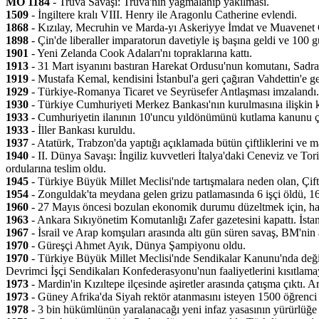
MÖ 1184
- Truva Savaşı: Truva'nın yağmalanıp yakılması.
1509
- İngiltere kralı VIII. Henry ile Aragonlu Catherine evlendi.
1868
- Kızılay, Mecruhin ve Marda-yı Askeriyye İmdat ve Muavenet C
1898
- Çin'de liberaller imparatorun davetiyle iş başına geldi ve 100 g
1901
- Yeni Zelanda Cook Adaları'nı topraklarına kattı.
1913
- 31 Mart isyanını bastıran Harekat Ordusu'nun komutanı, Sadra
1919
- Mustafa Kemal, kendisini İstanbul'a geri çağıran Vahdettin'e ge
1929
- Türkiye-Romanya Ticaret ve Seyrüsefer Antlaşması imzalandı.
1930
- Türkiye Cumhuriyeti Merkez Bankası'nın kurulmasına ilişkin k
1933
- Cumhuriyetin ilanının 10'uncu yıldönümünü kutlama kanunu çı
1933
- İller Bankası kuruldu.
1937
- Atatürk, Trabzon'da yaptığı açıklamada bütün çiftliklerini ve mal
1940
- II. Dünya Savaşı: İngiliz kuvvetleri İtalya'daki Ceneviz ve Tor
ordularına teslim oldu.
1945
- Türkiye Büyük Millet Meclisi'nde tartışmalara neden olan, Çif
1954
- Zonguldak'ta meydana gelen grizu patlamasında 6 işçi öldü, 16 
1960
- 27 Mayıs öncesi bozulan ekonomik durumu düzeltmek için, h
1963
- Ankara Sıkıyönetim Komutanlığı Zafer gazetesini kapattı. İstanb
1967
- İsrail ve Arap komşuları arasında altı gün süren savaş, BM'nin 
1970
- Güreşçi Ahmet Ayık, Dünya Şampiyonu oldu.
1970
- Türkiye Büyük Millet Meclisi'nde Sendikalar Kanunu'nda değişik
Devrimci İşçi Sendikaları Konfederasyonu'nun faaliyetlerini kısıtlam
1973
- Mardin'in Kızıltepe ilçesinde aşiretler arasında çatışma çıktı. 
1973
- Güney Afrika'da Siyah rektör atanmasını isteyen 1500 öğrenci ü
1978
- 3 bin hükümlünün yaralanacağı yeni infaz yasasının yürürlüğe g