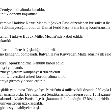
emiyeti adı altında kuruldu.
ünlük dönemi başlattılar.
zam ve Harbiye Nazırı Mahmut Şevket Paşa düzenlenen bir suikast ile 
ri dönmeyeceğini bildirdi. Damat Ferid Paşa, Paris Barış Konferansına ka
anun Türkiye Büyük Millet Meclisi'nde kabul edildi.
karıldı.
larını millete bağışladığını bildirdi.
ino kentlerini bombaladı. İtalyan Hava Kuvvetleri Malta adasına ilk sald
tçiyi Topraklandırma Kanunu kabul edildi.
işçi yaralandı.
azineye yardım kampanyası düzenlendi.
ul Üniversitesi askeri kordon altına alındı.
araya girmesiyle sona erdirildi.
lik yapılması Türkiye İşçi Partisi'nin 4 milletvekili dışında 230 oyla 
ayı amaçlıyordu. Devrimci İşçi Sendikaları Konfederasyonu 15 Haziran'd
Aralarında Adalet Partisi ilçe başkanının da bulunduğu 12 kişi öldürüldü.
niversiteden uzaklaştırıldı.
irmesiyle tahliyeler başladı.