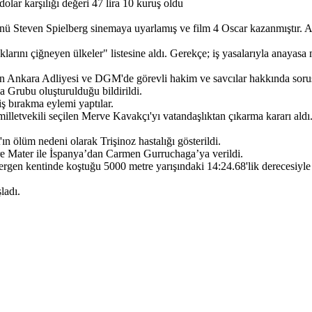
olar karşılığı değeri 47 lira 10 kuruş oldu
ü Steven Spielberg sinemaya uyarlamış ve film 4 Oscar kazanmıştır. Ayr
arını çiğneyen ülkeler" listesine aldı. Gerekçe; iş yasalarıyla anayasa 
n Ankara Adliyesi ve DGM'de görevli hakim ve savcılar hakkında soruş
 Grubu oluşturulduğu bildirildi.
 bırakma eylemi yaptılar.
illetvekili seçilen Merve Kavakçı'yı vatandaşlıktan çıkarma kararı ald
n ölüm nedeni olarak Trişinoz hastalığı gösterildi.
re Mater ile İspanya’dan Carmen Gurruchaga’ya verildi.
gen kentinde koştuğu 5000 metre yarışındaki 14:24.68'lik derecesiyle
ladı.